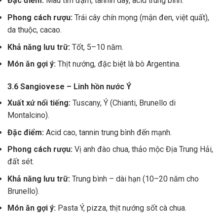
Đặc điểm:
Màu tím đậm, tannin dày, acid trung bình.
Phong cách rượu:
Trái cây chín mọng (mận đen, việt quất),
da thuộc, cacao.
Khả năng lưu trữ:
Tốt, 5–10 năm.
Món ăn gợi ý:
Thịt nướng, đặc biệt là bò Argentina.
3.6 Sangiovese – Linh hồn nước Ý
Xuất xứ nổi tiếng:
Tuscany, Ý (Chianti, Brunello di
Montalcino).
Đặc điểm:
Acid cao, tannin trung bình đến mạnh.
Phong cách rượu:
Vị anh đào chua, thảo mộc Địa Trung Hải,
đất sét.
Khả năng lưu trữ:
Trung bình – dài hạn (10–20 năm cho
Brunello).
Món ăn gợi ý:
Pasta Ý, pizza, thịt nướng sốt cà chua.