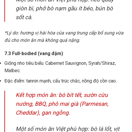
giòn bì, phở bò nạm gầu ít béo, bún bò
sốt cà.
*Lý do: hương vị hài hòa của vang trung cấp bổ sung vừa
đủ cho món ăn mà không quá nặng.
7.3 Full-bodied (vang đậm)
Giống nho tiêu biểu: Cabernet Sauvignon, Syrah/Shiraz,
Malbec.
Đặc điểm: tannin mạnh, cấu trúc chắc, nồng độ cồn cao.
Kết hợp món ăn: bò bít tết, sườn cừu
nướng, BBQ, phô mai già (Parmesan,
Cheddar), gan ngỗng.
Một số món ăn Việt phù hợp: bò lá lốt, vịt