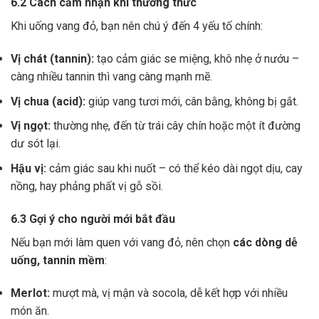
6.2 Cách cảm nhận khi thưởng thức
Khi uống vang đỏ, bạn nên chú ý đến 4 yếu tố chính:
Vị chát (tannin):
tạo cảm giác se miệng, khô nhẹ ở nướu –
càng nhiều tannin thì vang càng mạnh mẽ.
Vị chua (acid):
giúp vang tươi mới, cân bằng, không bị gắt.
Vị ngọt:
thường nhẹ, đến từ trái cây chín hoặc một ít đường
dư sót lại.
Hậu vị:
cảm giác sau khi nuốt – có thể kéo dài ngọt dịu, cay
nồng, hay phảng phất vị gỗ sồi.
6.3 Gợi ý cho người mới bắt đầu
Nếu bạn mới làm quen với vang đỏ, nên chọn
các dòng dễ
uống, tannin mềm
:
Merlot:
mượt mà, vị mận và socola, dễ kết hợp với nhiều
món ăn.