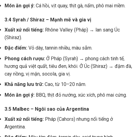
Món ăn gợi ý:
Cá hồi, vịt quay, thịt gà, nấm, phô mai mềm.
3.4 Syrah / Shiraz – Mạnh mẽ và gia vị
Xuất xứ nổi tiếng:
Rhône Valley (Pháp) → lan sang Úc
(Shiraz).
Đặc điểm:
Vỏ dày, tannin nhiều, màu sẫm.
Phong cách rượu:
Ở Pháp (Syrah) → phong cách tinh tế,
hương quả việt quất, tiêu đen, khói. Ở Úc (Shiraz) → đậm đà,
cay nồng, vị mận, socola, gia vị.
Khả năng lưu trữ:
Cao, từ 10–20 năm.
Món ăn gợi ý:
BBQ, thịt đỏ nướng, xúc xích, phô mai cứng.
3.5 Malbec – Ngôi sao của Argentina
Xuất xứ nổi tiếng:
Pháp (Cahors) nhưng nổi tiếng ở
Argentina.