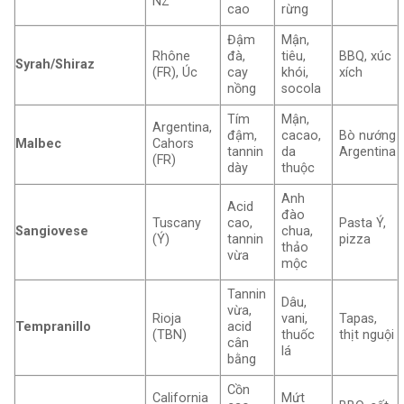
NZ
cao
rừng
Đậm
Mận,
Rhône
đà,
tiêu,
BBQ, xúc
Syrah/Shiraz
(FR), Úc
cay
khói,
xích
nồng
socola
Tím
Mận,
Argentina,
đậm,
cacao,
Bò nướng
Malbec
Cahors
tannin
da
Argentina
(FR)
dày
thuộc
Anh
Acid
đào
Tuscany
cao,
Pasta Ý,
Sangiovese
chua,
(Ý)
tannin
pizza
thảo
vừa
mộc
Tannin
Dâu,
vừa,
Rioja
vani,
Tapas,
Tempranillo
acid
(TBN)
thuốc
thịt nguội
cân
lá
bằng
Cồn
California
Mứt