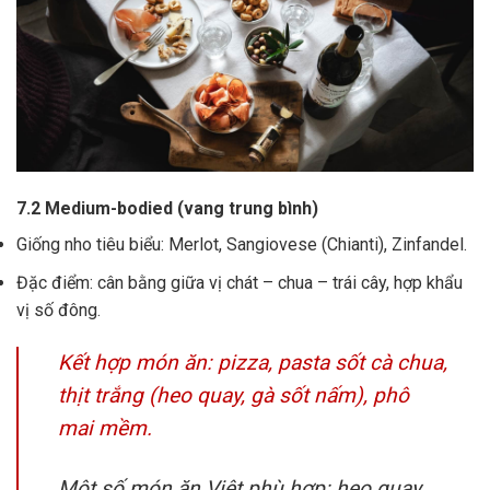
7.2 Medium-bodied (vang trung bình)
Giống nho tiêu biểu: Merlot, Sangiovese (Chianti), Zinfandel.
Đặc điểm: cân bằng giữa vị chát – chua – trái cây, hợp khẩu
vị số đông.
Kết hợp món ăn: pizza, pasta sốt cà chua,
thịt trắng (heo quay, gà sốt nấm), phô
mai mềm.
Một số món ăn Việt phù hợp: heo quay