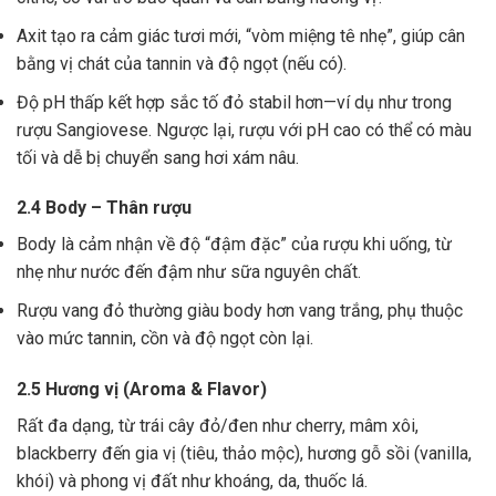
Axit tạo ra cảm giác tươi mới, “vòm miệng tê nhẹ”, giúp cân
bằng vị chát của tannin và độ ngọt (nếu có).
Độ pH thấp kết hợp sắc tố đỏ stabil hơn—ví dụ như trong
rượu Sangiovese. Ngược lại, rượu với pH cao có thể có màu
tối và dễ bị chuyển sang hơi xám nâu.
2.4 Body – Thân rượu
Body là cảm nhận về độ “đậm đặc” của rượu khi uống, từ
nhẹ như nước đến đậm như sữa nguyên chất.
Rượu vang đỏ thường giàu body hơn vang trắng, phụ thuộc
vào mức tannin, cồn và độ ngọt còn lại.
2.5 Hương vị (Aroma & Flavor)
Rất đa dạng, từ trái cây đỏ/đen như cherry, mâm xôi,
blackberry đến gia vị (tiêu, thảo mộc), hương gỗ sồi (vanilla,
khói) và phong vị đất như khoáng, da, thuốc lá.