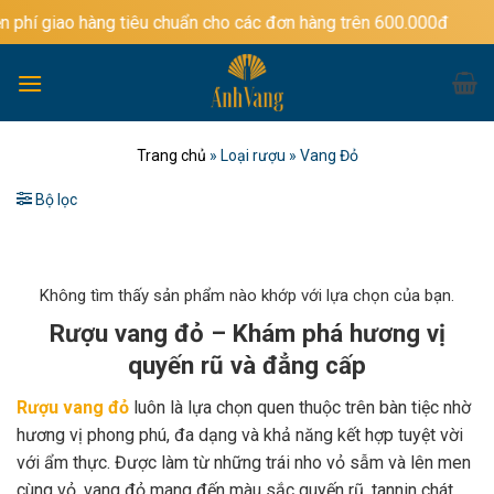
Bỏ
àng tiêu chuẩn cho các đơn hàng trên 600.000đ
qua
nội
dung
Trang chủ
»
Loại rượu
»
Vang Đỏ
Bộ lọc
Không tìm thấy sản phẩm nào khớp với lựa chọn của bạn.
Rượu vang đỏ – Khám phá hương vị
quyến rũ và đẳng cấp
Rượu vang đỏ
luôn là lựa chọn quen thuộc trên bàn tiệc nhờ
hương vị phong phú, đa dạng và khả năng kết hợp tuyệt vời
với ẩm thực. Được làm từ những trái nho vỏ sẫm và lên men
cùng vỏ, vang đỏ mang đến màu sắc quyến rũ, tannin chát