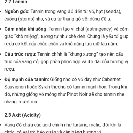
2.2 Tannin
Nguồn gốc:
Tannin trong vang đỏ đến từ vỏ, hạt (seeds),
cuống (stems) nho, và cả từ thùng gỗ sồi dùng để ủ.
Cảm nhận khi uống:
Tannin tạo vị chát (astringency) và cảm
giác “khô miệng”, tương tự như chè đen. Chúng là yếu tố giúp
rượu có kết cấu chắc chắn và khả năng lưu giữ lâu năm.
Cấu trúc rượu:
Tannin chính là “khung xương” tạo nên cấu
trúc của vang đỏ, góp phần phức hợp và độ dài của hương vị
rượu.
Độ mạnh của tannin:
Giống nho có vỏ dày như Cabernet
Sauvignon hoặc Syrah thường có tannin mạnh hơn. Trong khi
đó, những giống vỏ mỏng như Pinot Noir sẽ cho tannin nhẹ
nhàng, mượt mà.
2.3 Axit (Acidity)
Vang đỏ chứa các acid chính như tartaric, malic, đôi khi là
citric, có vai trò bảo quản và cân bằng hương vị .