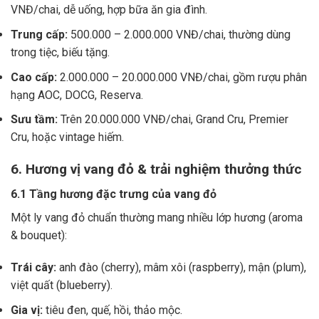
VNĐ/chai, dễ uống, hợp bữa ăn gia đình.
Trung cấp:
500.000 – 2.000.000 VNĐ/chai, thường dùng
trong tiệc, biếu tặng.
Cao cấp:
2.000.000 – 20.000.000 VNĐ/chai, gồm rượu phân
hạng AOC, DOCG, Reserva.
Sưu tầm:
Trên 20.000.000 VNĐ/chai, Grand Cru, Premier
Cru, hoặc vintage hiếm.
6. Hương vị vang đỏ & trải nghiệm thưởng thức
6.1 Tầng hương đặc trưng của vang đỏ
Một ly vang đỏ chuẩn thường mang nhiều lớp hương (aroma
& bouquet):
Trái cây:
anh đào (cherry), mâm xôi (raspberry), mận (plum),
việt quất (blueberry).
Gia vị:
tiêu đen, quế, hồi, thảo mộc.