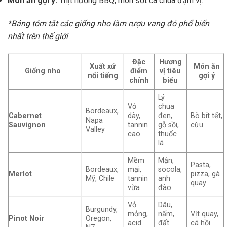
Món ăn gợi ý:
Thịt nướng BBQ, món sốt cà chua đậm vị.
*Bảng tóm tắt các giống nho làm rượu vang đỏ phổ biến
nhất trên thế giới
Đặc
Hương
Xuất xứ
Món ăn
Giống nho
điểm
vị tiêu
nổi tiếng
gợi ý
chính
biểu
Lý
Vỏ
chua
Bordeaux,
Cabernet
dày,
đen,
Bò bít tết,
Napa
Sauvignon
tannin
gỗ sồi,
cừu
Valley
cao
thuốc
lá
Mềm
Mận,
Pasta,
Bordeaux,
mại,
socola,
Merlot
pizza, gà
Mỹ, Chile
tannin
anh
quay
vừa
đào
Vỏ
Dâu,
Burgundy,
mỏng,
nấm,
Vịt quay,
Pinot Noir
Oregon,
acid
đất
cá hồi