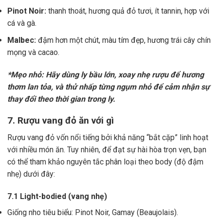
Pinot Noir:
thanh thoát, hương quả đỏ tươi, ít tannin, hợp với
cá và gà.
Malbec:
đậm hơn một chút, màu tím đẹp, hương trái cây chín
mọng và cacao.
*Mẹo nhỏ: Hãy dùng ly bầu lớn, xoay nhẹ rượu để hương
thơm lan tỏa, và thử nhấp từng ngụm nhỏ để cảm nhận sự
thay đổi theo thời gian trong ly.
7. Rượu vang đỏ ăn với gì
Rượu vang đỏ vốn nổi tiếng bởi khả năng “bắt cặp” linh hoạt
với nhiều món ăn. Tuy nhiên, để đạt sự hài hòa trọn vẹn, bạn
có thể tham khảo nguyên tắc phân loại theo body (độ đậm
nhẹ) dưới đây:
7.1 Light-bodied (vang nhẹ)
Giống nho tiêu biểu: Pinot Noir, Gamay (Beaujolais).