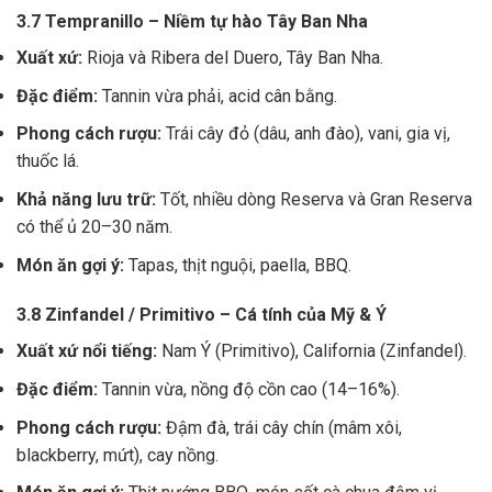
3.7 Tempranillo – Niềm tự hào Tây Ban Nha
Xuất xứ:
Rioja và Ribera del Duero, Tây Ban Nha.
Đặc điểm:
Tannin vừa phải, acid cân bằng.
Phong cách rượu:
Trái cây đỏ (dâu, anh đào), vani, gia vị,
thuốc lá.
Khả năng lưu trữ:
Tốt, nhiều dòng Reserva và Gran Reserva
có thể ủ 20–30 năm.
Món ăn gợi ý:
Tapas, thịt nguội, paella, BBQ.
3.8 Zinfandel / Primitivo – Cá tính của Mỹ & Ý
Xuất xứ nổi tiếng:
Nam Ý (Primitivo), California (Zinfandel).
Đặc điểm:
Tannin vừa, nồng độ cồn cao (14–16%).
Phong cách rượu:
Đậm đà, trái cây chín (mâm xôi,
blackberry, mứt), cay nồng.