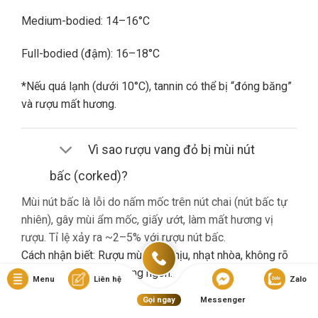
Medium-bodied: 14–16°C
Full-bodied (đậm): 16–18°C
*Nếu quá lạnh (dưới 10°C), tannin có thể bị “đóng băng”
và rượu mất hương.
Vì sao rượu vang đỏ bị mùi nút
bấc (corked)?
Mùi nút bấc là lỗi do nấm mốc trên nút chai (nút bấc tự
nhiên), gây mùi ẩm mốc, giấy ướt, làm mất hương vị
rượu. Tỉ lệ xảy ra ~2–5% với rượu nút bấc.
Cách nhận biết: Rượu mùi khó chịu, nhạt nhòa, không rõ
hương trái cây dù là vang ngon.
Menu
Liên hệ
Zalo
Gọi ngay
Messenger
Nếu gặp lỗi này, bạn nên liên hệ cửa hàng đổi trả (nếu có