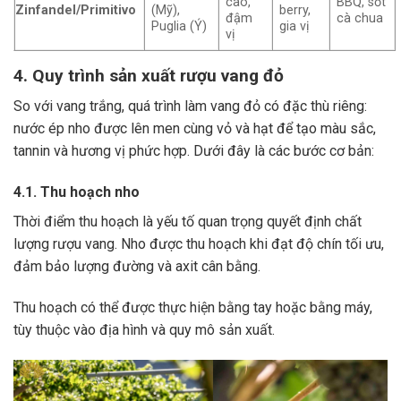
cao,
BBQ, sốt
Zinfandel/Primitivo
(Mỹ),
berry,
đậm
cà chua
Puglia (Ý)
gia vị
vị
4. Quy trình sản xuất rượu vang đỏ
So với vang trắng, quá trình làm vang đỏ có đặc thù riêng:
nước ép nho được lên men cùng vỏ và hạt để tạo màu sắc,
tannin và hương vị phức hợp. Dưới đây là các bước cơ bản:
4.1. Thu hoạch nho
Thời điểm thu hoạch là yếu tố quan trọng quyết định chất
lượng rượu vang. Nho được thu hoạch khi đạt độ chín tối ưu,
đảm bảo lượng đường và axit cân bằng.
Thu hoạch có thể được thực hiện bằng tay hoặc bằng máy,
tùy thuộc vào địa hình và quy mô sản xuất.