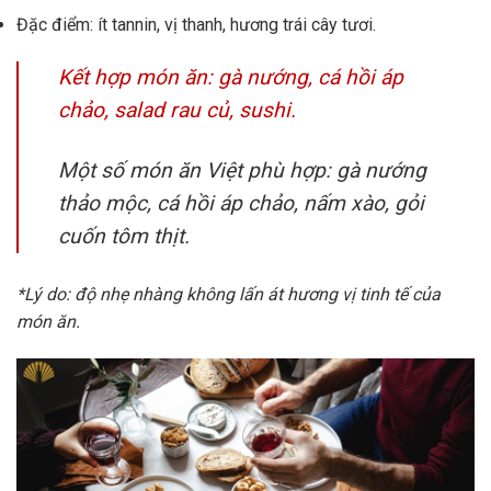
Đặc điểm: ít tannin, vị thanh, hương trái cây tươi.
Kết hợp món ăn: gà nướng, cá hồi áp
chảo, salad rau củ, sushi.
Một số món ăn Việt phù hợp: gà nướng
thảo mộc, cá hồi áp chảo, nấm xào, gỏi
cuốn tôm thịt.
*Lý do: độ nhẹ nhàng không lấn át hương vị tinh tế của
món ăn.