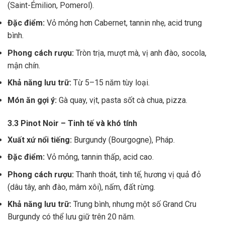
(Saint-Émilion, Pomerol).
Đặc điểm:
Vỏ mỏng hơn Cabernet, tannin nhẹ, acid trung
bình.
Phong cách rượu:
Tròn trịa, mượt mà, vị anh đào, socola,
mận chín.
Khả năng lưu trữ:
Từ 5–15 năm tùy loại.
Món ăn gợi ý:
Gà quay, vịt, pasta sốt cà chua, pizza.
3.3 Pinot Noir – Tinh tế và khó tính
Xuất xứ nổi tiếng:
Burgundy (Bourgogne), Pháp.
Đặc điểm:
Vỏ mỏng, tannin thấp, acid cao.
Phong cách rượu:
Thanh thoát, tinh tế, hương vị quả đỏ
(dâu tây, anh đào, mâm xôi), nấm, đất rừng.
Khả năng lưu trữ:
Trung bình, nhưng một số Grand Cru
Burgundy có thể lưu giữ trên 20 năm.