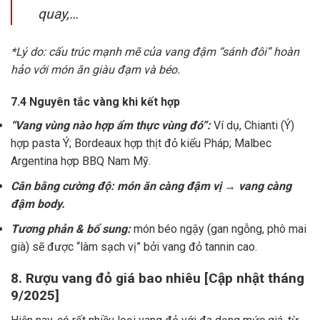
quay,…
*Lý do: cấu trúc mạnh mẽ của vang đậm “sánh đôi” hoàn
hảo với món ăn giàu đạm và béo.
7.4 Nguyên tắc vàng khi kết hợp
“Vang vùng nào hợp ẩm thực vùng đó”:
Ví dụ, Chianti (Ý)
hợp pasta Ý; Bordeaux hợp thịt đỏ kiểu Pháp; Malbec
Argentina hợp BBQ Nam Mỹ.
Cân bằng cường độ: món ăn càng đậm vị → vang càng
đậm body.
Tương phản & bổ sung:
món béo ngậy (gan ngỗng, phô mai
già) sẽ được “làm sạch vị” bởi vang đỏ tannin cao.
8. Rượu vang đỏ giá bao nhiêu [Cập nhật tháng
9/2025]