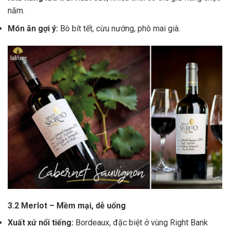
năm.
Món ăn gợi ý:
Bò bít tết, cừu nướng, phô mai già.
3.2 Merlot – Mềm mại, dễ uống
Xuất xứ nổi tiếng:
Bordeaux, đặc biệt ở vùng Right Bank