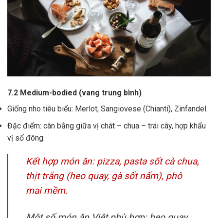
7.2 Medium-bodied (vang trung bình)
Giống nho tiêu biểu: Merlot, Sangiovese (Chianti), Zinfandel.
Đặc điểm: cân bằng giữa vị chát – chua – trái cây, hợp khẩu
vị số đông.
Kết hợp món ăn: pizza, pasta sốt cà chua,
thịt trắng (heo quay, gà sốt nấm), phô
mai mềm.
Một số món ăn Việt phù hợp: heo quay