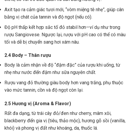
Axit tạo ra cảm giác tươi mới, “vòm miệng tê nhẹ”, giúp cân
bằng vị chát của tannin và độ ngọt (nếu có).
Độ pH thấp kết hợp sắc tố đỏ stabil hơn—ví dụ như trong
rượu Sangiovese. Ngược lại, rượu với pH cao có thể có màu
tối và dễ bị chuyển sang hơi xám nâu.
2.4 Body – Thân rượu
Body là cảm nhận về độ “đậm đặc” của rượu khi uống, từ
nhẹ như nước đến đậm như sữa nguyên chất.
Rượu vang đỏ thường giàu body hơn vang trắng, phụ thuộc
vào mức tannin, cồn và độ ngọt còn lại.
2.5 Hương vị (Aroma & Flavor)
Rất đa dạng, từ trái cây đỏ/đen như cherry, mâm xôi,
blackberry đến gia vị (tiêu, thảo mộc), hương gỗ sồi (vanilla,
khói) và phong vị đất như khoáng, da, thuốc lá.