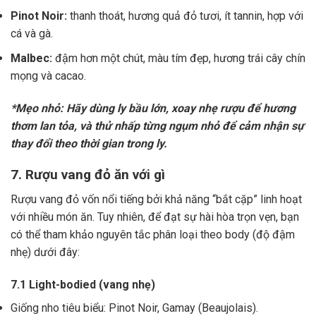
Pinot Noir:
thanh thoát, hương quả đỏ tươi, ít tannin, hợp với
cá và gà.
Malbec:
đậm hơn một chút, màu tím đẹp, hương trái cây chín
mọng và cacao.
*Mẹo nhỏ: Hãy dùng ly bầu lớn, xoay nhẹ rượu để hương
thơm lan tỏa, và thử nhấp từng ngụm nhỏ để cảm nhận sự
thay đổi theo thời gian trong ly.
7. Rượu vang đỏ ăn với gì
Rượu vang đỏ vốn nổi tiếng bởi khả năng “bắt cặp” linh hoạt
với nhiều món ăn. Tuy nhiên, để đạt sự hài hòa trọn vẹn, bạn
có thể tham khảo nguyên tắc phân loại theo body (độ đậm
nhẹ) dưới đây:
7.1 Light-bodied (vang nhẹ)
Giống nho tiêu biểu: Pinot Noir, Gamay (Beaujolais).