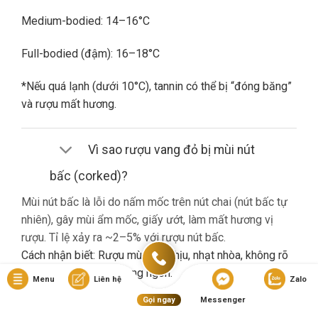
Medium-bodied: 14–16°C
Full-bodied (đậm): 16–18°C
*Nếu quá lạnh (dưới 10°C), tannin có thể bị “đóng băng”
và rượu mất hương.
Vì sao rượu vang đỏ bị mùi nút
bấc (corked)?
Mùi nút bấc là lỗi do nấm mốc trên nút chai (nút bấc tự
nhiên), gây mùi ẩm mốc, giấy ướt, làm mất hương vị
rượu. Tỉ lệ xảy ra ~2–5% với rượu nút bấc.
Cách nhận biết: Rượu mùi khó chịu, nhạt nhòa, không rõ
hương trái cây dù là vang ngon.
Menu
Liên hệ
Zalo
Gọi ngay
Messenger
Nếu gặp lỗi này, bạn nên liên hệ cửa hàng đổi trả (nếu có