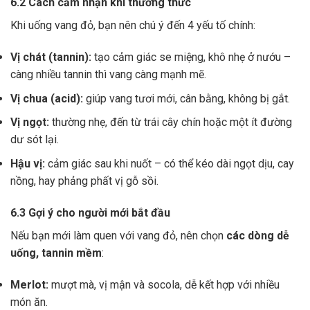
6.2 Cách cảm nhận khi thưởng thức
Khi uống vang đỏ, bạn nên chú ý đến 4 yếu tố chính:
Vị chát (tannin):
tạo cảm giác se miệng, khô nhẹ ở nướu –
càng nhiều tannin thì vang càng mạnh mẽ.
Vị chua (acid):
giúp vang tươi mới, cân bằng, không bị gắt.
Vị ngọt:
thường nhẹ, đến từ trái cây chín hoặc một ít đường
dư sót lại.
Hậu vị:
cảm giác sau khi nuốt – có thể kéo dài ngọt dịu, cay
nồng, hay phảng phất vị gỗ sồi.
6.3 Gợi ý cho người mới bắt đầu
Nếu bạn mới làm quen với vang đỏ, nên chọn
các dòng dễ
uống, tannin mềm
:
Merlot:
mượt mà, vị mận và socola, dễ kết hợp với nhiều
món ăn.