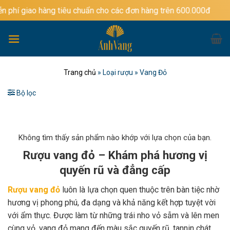
Bỏ
àng tiêu chuẩn cho các đơn hàng trên 600.000đ
qua
nội
dung
Trang chủ
»
Loại rượu
»
Vang Đỏ
Bộ lọc
Không tìm thấy sản phẩm nào khớp với lựa chọn của bạn.
Rượu vang đỏ – Khám phá hương vị
quyến rũ và đẳng cấp
Rượu vang đỏ
luôn là lựa chọn quen thuộc trên bàn tiệc nhờ
hương vị phong phú, đa dạng và khả năng kết hợp tuyệt vời
với ẩm thực. Được làm từ những trái nho vỏ sẫm và lên men
cùng vỏ, vang đỏ mang đến màu sắc quyến rũ, tannin chát