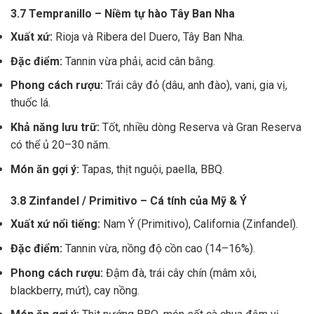
3.7 Tempranillo – Niềm tự hào Tây Ban Nha
Xuất xứ:
Rioja và Ribera del Duero, Tây Ban Nha.
Đặc điểm:
Tannin vừa phải, acid cân bằng.
Phong cách rượu:
Trái cây đỏ (dâu, anh đào), vani, gia vị,
thuốc lá.
Khả năng lưu trữ:
Tốt, nhiều dòng Reserva và Gran Reserva
có thể ủ 20–30 năm.
Món ăn gợi ý:
Tapas, thịt nguội, paella, BBQ.
3.8 Zinfandel / Primitivo – Cá tính của Mỹ & Ý
Xuất xứ nổi tiếng:
Nam Ý (Primitivo), California (Zinfandel).
Đặc điểm:
Tannin vừa, nồng độ cồn cao (14–16%).
Phong cách rượu:
Đậm đà, trái cây chín (mâm xôi,
blackberry, mứt), cay nồng.