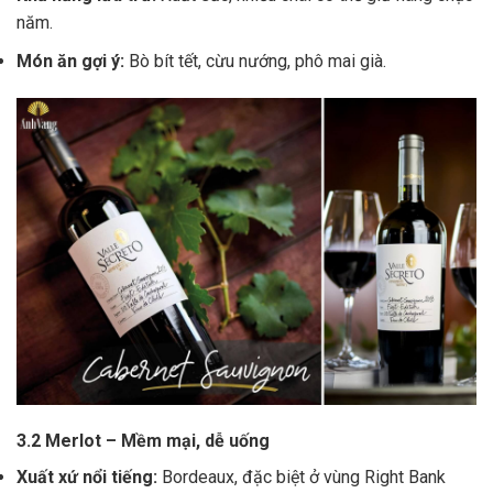
năm.
Món ăn gợi ý:
Bò bít tết, cừu nướng, phô mai già.
3.2 Merlot – Mềm mại, dễ uống
Xuất xứ nổi tiếng:
Bordeaux, đặc biệt ở vùng Right Bank