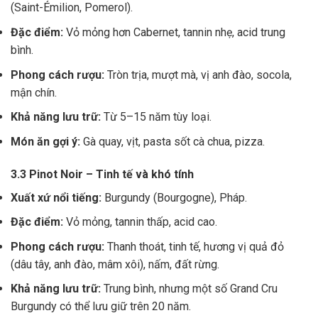
(Saint-Émilion, Pomerol).
Đặc điểm:
Vỏ mỏng hơn Cabernet, tannin nhẹ, acid trung
bình.
Phong cách rượu:
Tròn trịa, mượt mà, vị anh đào, socola,
mận chín.
Khả năng lưu trữ:
Từ 5–15 năm tùy loại.
Món ăn gợi ý:
Gà quay, vịt, pasta sốt cà chua, pizza.
3.3 Pinot Noir – Tinh tế và khó tính
Xuất xứ nổi tiếng:
Burgundy (Bourgogne), Pháp.
Đặc điểm:
Vỏ mỏng, tannin thấp, acid cao.
Phong cách rượu:
Thanh thoát, tinh tế, hương vị quả đỏ
(dâu tây, anh đào, mâm xôi), nấm, đất rừng.
Khả năng lưu trữ:
Trung bình, nhưng một số Grand Cru
Burgundy có thể lưu giữ trên 20 năm.