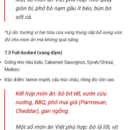
giòn bì, phở bò nạm gầu ít béo, bún bò
sốt cà.
*Lý do: hương vị hài hòa của vang trung cấp bổ sung vừa
đủ cho món ăn mà không quá nặng.
7.3 Full-bodied (vang đậm)
Giống nho tiêu biểu: Cabernet Sauvignon, Syrah/Shiraz,
Malbec.
Đặc điểm: tannin mạnh, cấu trúc chắc, nồng độ cồn cao.
Kết hợp món ăn: bò bít tết, sườn cừu
nướng, BBQ, phô mai già (Parmesan,
Cheddar), gan ngỗng.
Một số món ăn Việt phù hợp: bò lá lốt, vịt