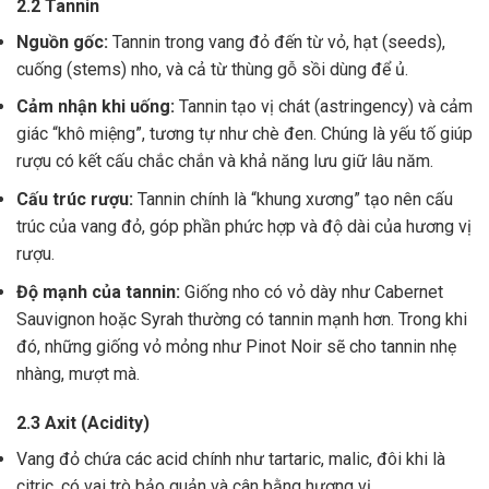
2.2 Tannin
Nguồn gốc:
Tannin trong vang đỏ đến từ vỏ, hạt (seeds),
cuống (stems) nho, và cả từ thùng gỗ sồi dùng để ủ.
Cảm nhận khi uống:
Tannin tạo vị chát (astringency) và cảm
giác “khô miệng”, tương tự như chè đen. Chúng là yếu tố giúp
rượu có kết cấu chắc chắn và khả năng lưu giữ lâu năm.
Cấu trúc rượu:
Tannin chính là “khung xương” tạo nên cấu
trúc của vang đỏ, góp phần phức hợp và độ dài của hương vị
rượu.
Độ mạnh của tannin:
Giống nho có vỏ dày như Cabernet
Sauvignon hoặc Syrah thường có tannin mạnh hơn. Trong khi
đó, những giống vỏ mỏng như Pinot Noir sẽ cho tannin nhẹ
nhàng, mượt mà.
2.3 Axit (Acidity)
Vang đỏ chứa các acid chính như tartaric, malic, đôi khi là
citric, có vai trò bảo quản và cân bằng hương vị .