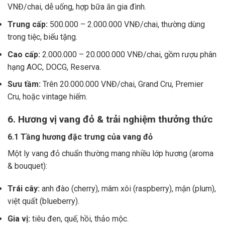
VNĐ/chai, dễ uống, hợp bữa ăn gia đình.
Trung cấp:
500.000 – 2.000.000 VNĐ/chai, thường dùng
trong tiệc, biếu tặng.
Cao cấp:
2.000.000 – 20.000.000 VNĐ/chai, gồm rượu phân
hạng AOC, DOCG, Reserva.
Sưu tầm:
Trên 20.000.000 VNĐ/chai, Grand Cru, Premier
Cru, hoặc vintage hiếm.
6. Hương vị vang đỏ & trải nghiệm thưởng thức
6.1 Tầng hương đặc trưng của vang đỏ
Một ly vang đỏ chuẩn thường mang nhiều lớp hương (aroma
& bouquet):
Trái cây:
anh đào (cherry), mâm xôi (raspberry), mận (plum),
việt quất (blueberry).
Gia vị:
tiêu đen, quế, hồi, thảo mộc.