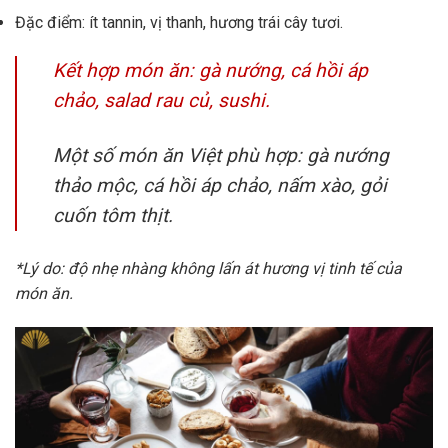
Đặc điểm: ít tannin, vị thanh, hương trái cây tươi.
Kết hợp món ăn: gà nướng, cá hồi áp
chảo, salad rau củ, sushi.
Một số món ăn Việt phù hợp: gà nướng
thảo mộc, cá hồi áp chảo, nấm xào, gỏi
cuốn tôm thịt.
*Lý do: độ nhẹ nhàng không lấn át hương vị tinh tế của
món ăn.