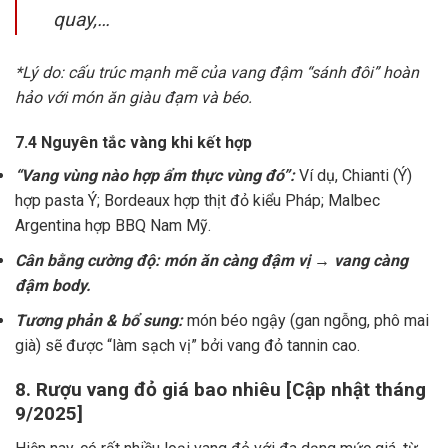
quay,…
*Lý do: cấu trúc mạnh mẽ của vang đậm “sánh đôi” hoàn
hảo với món ăn giàu đạm và béo.
7.4 Nguyên tắc vàng khi kết hợp
“Vang vùng nào hợp ẩm thực vùng đó”:
Ví dụ, Chianti (Ý)
hợp pasta Ý; Bordeaux hợp thịt đỏ kiểu Pháp; Malbec
Argentina hợp BBQ Nam Mỹ.
Cân bằng cường độ: món ăn càng đậm vị → vang càng
đậm body.
Tương phản & bổ sung:
món béo ngậy (gan ngỗng, phô mai
già) sẽ được “làm sạch vị” bởi vang đỏ tannin cao.
8. Rượu vang đỏ giá bao nhiêu [Cập nhật tháng
9/2025]