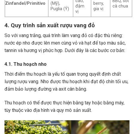
cao,
BBQ, sốt
Zinfandel/Primitivo
(Mỹ),
berry,
đậm
cà chua
Puglia (Ý)
gia vị
vị
4. Quy trình sản xuất rượu vang đỏ
So với vang trắng, quá trình làm vang đỏ có đặc thù riêng:
nước ép nho được lên men cùng vỏ và hạt để tạo màu sắc,
tannin và hương vị phức hợp. Dưới đây là các bước cơ bản:
4.1. Thu hoạch nho
Thời điểm thu hoạch là yếu tố quan trọng quyết định chất
lượng rượu vang. Nho được thu hoạch khi đạt độ chín tối ưu,
đảm bảo lượng đường và axit cân bằng.
Thu hoạch có thể được thực hiện bằng tay hoặc bằng máy,
tùy thuộc vào địa hình và quy mô sản xuất.