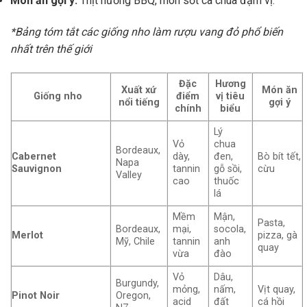
Món ăn gợi ý:
Thịt nướng BBQ, món sốt cà chua đậm vị.
*Bảng tóm tắt các giống nho làm rượu vang đỏ phổ biến
nhất trên thế giới
Đặc
Hương
Xuất xứ
Món ăn
Giống nho
điểm
vị tiêu
nổi tiếng
gợi ý
chính
biểu
Lý
Vỏ
chua
Bordeaux,
Cabernet
dày,
đen,
Bò bít tết,
Napa
Sauvignon
tannin
gỗ sồi,
cừu
Valley
cao
thuốc
lá
Mềm
Mận,
Pasta,
Bordeaux,
mại,
socola,
Merlot
pizza, gà
Mỹ, Chile
tannin
anh
quay
vừa
đào
Vỏ
Dâu,
Burgundy,
mỏng,
nấm,
Vịt quay,
Pinot Noir
Oregon,
acid
đất
cá hồi