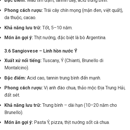
Đặc điểm:
Màu tím đậm, tannin dày, acid trung bình.
Phong cách rượu:
Trái cây chín mọng (mận đen, việt quất),
da thuộc, cacao.
Khả năng lưu trữ:
Tốt, 5–10 năm.
Món ăn gợi ý:
Thịt nướng, đặc biệt là bò Argentina.
3.6 Sangiovese – Linh hồn nước Ý
Xuất xứ nổi tiếng:
Tuscany, Ý (Chianti, Brunello di
Montalcino).
Đặc điểm:
Acid cao, tannin trung bình đến mạnh.
Phong cách rượu:
Vị anh đào chua, thảo mộc Địa Trung Hải,
đất sét.
Khả năng lưu trữ:
Trung bình – dài hạn (10–20 năm cho
Brunello).
Món ăn gợi ý:
Pasta Ý, pizza, thịt nướng sốt cà chua.