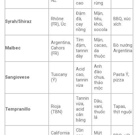
NZ
cao
rừng
Đậm
Mận,
Rhône
đà,
tiêu,
BBQ, xúc
Syrah/Shiraz
(FR), Úc
cay
khói,
xích
nồng
socola
Tím
Mận,
Argentina,
đậm,
cacao,
Bò nướng
Malbec
Cahors
tannin
da
Argentina
(FR)
dày
thuộc
Anh
Acid
đào
Tuscany
cao,
Pasta Ý,
Sangiovese
chua,
(Ý)
tannin
pizza
thảo
vừa
mộc
Tannin
Dâu,
vừa,
Rioja
vani,
Tapas,
Tempranillo
acid
(TBN)
thuốc
thịt nguội
cân
lá
bằng
Cồn
California
Mứt