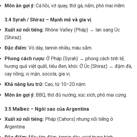
Món ăn gợi ý:
Cá hồi, vịt quay, thịt gà, nấm, phô mai mềm.
3.4 Syrah / Shiraz – Mạnh mẽ và gia vị
Xuất xứ nổi tiếng:
Rhône Valley (Pháp) → lan sang Úc
(Shiraz).
Đặc điểm:
Vỏ dày, tannin nhiều, màu sẫm.
Phong cách rượu:
Ở Pháp (Syrah) → phong cách tinh tế,
hương quả việt quất, tiêu đen, khói. Ở Úc (Shiraz) → đậm đà,
cay nồng, vị mận, socola, gia vị.
Khả năng lưu trữ:
Cao, từ 10–20 năm.
Món ăn gợi ý:
BBQ, thịt đỏ nướng, xúc xích, phô mai cứng.
3.5 Malbec – Ngôi sao của Argentina
Xuất xứ nổi tiếng:
Pháp (Cahors) nhưng nổi tiếng ở
Argentina.