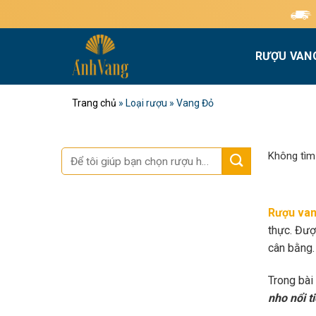
Bỏ
Miễn phí giao hàng 
qua
nội
RƯỢU VAN
dung
Trang chủ
»
Loại rượu
»
Vang Đỏ
Tìm
Không tìm
kiếm:
Rượu van
thực. Đượ
cân bằng.
Trong bài
nho nổi t