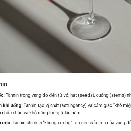
nin
c:
Tannin trong vang đỏ đến từ vỏ, hạt (seeds), cuống (stems) nh
 khi uống:
Tannin tạo vị chát (astringency) và cảm giác “khô miệ
u chắc chắn và khả năng lưu giữ lâu năm.
 rượu:
Tannin chính là “khung xương” tạo nên cấu trúc của vang đ