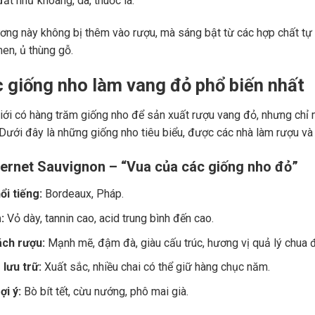
ất như khoáng, da, thuốc lá.
ng này không bị thêm vào rượu, mà sáng bật từ các hợp chất tự 
men, ủ thùng gỗ.
c giống nho làm vang đỏ phổ biến nhất
giới có hàng trăm giống nho để sản xuất rượu vang đỏ, nhưng chỉ m
 Dưới đây là những giống nho tiêu biểu, được các nhà làm rượu và
ernet Sauvignon – “Vua của các giống nho đỏ”
ổi tiếng:
Bordeaux, Pháp.
:
Vỏ dày, tannin cao, acid trung bình đến cao.
ch rượu:
Mạnh mẽ, đậm đà, giàu cấu trúc, hương vị quả lý chua đe
lưu trữ:
Xuất sắc, nhiều chai có thể giữ hàng chục năm.
i ý:
Bò bít tết, cừu nướng, phô mai già.