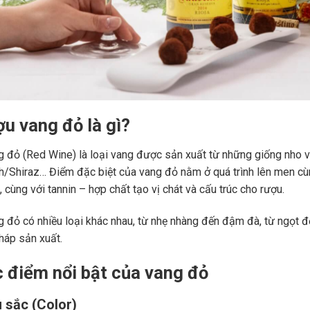
ợu vang đỏ là gì?
 đỏ (Red Wine) là loại vang được sản xuất từ những giống nho 
ah/Shiraz… Điểm đặc biệt của vang đỏ nằm ở quá trình lên men c
 cùng với tannin – hợp chất tạo vị chát và cấu trúc cho rượu.
 đỏ có nhiều loại khác nhau, từ nhẹ nhàng đến đậm đà, từ ngọt đế
áp sản xuất.
c điểm nổi bật của vang đỏ
 sắc (Color)