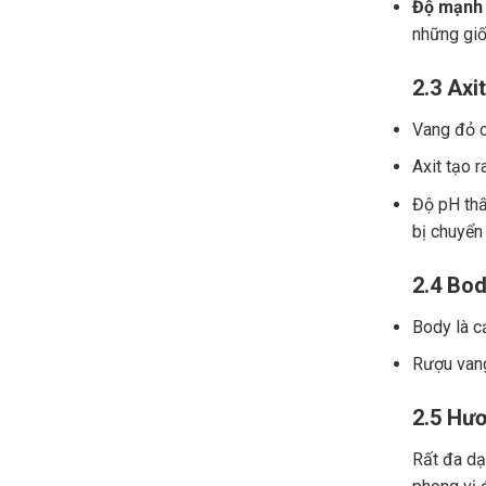
Độ mạnh 
những giố
2.3 Axit
Vang đỏ ch
Axit tạo r
Độ pH thấ
bị chuyển
2.4 Bod
Body là c
Rượu vang
2.5 Hươ
Rất đa dạn