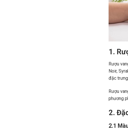
1. Rư
Rượu vang
Noir, Syr
đặc trưng,
Rượu vang
phương ph
2. Đặ
2.1 Màu