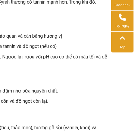
rah thường có tannin mạnh hơn. Trong khi đó,
Facebook
Gọi Ngay
 bảo quản và cân bằng hương vị .
a tannin và độ ngọt (nếu có).
Top
 Ngược lại, rượu với pH cao có thể có màu tối và dễ
n đậm như sữa nguyên chất.
cồn và độ ngọt còn lại.
tiêu, thảo mộc), hương gỗ sồi (vanilla, khói) và