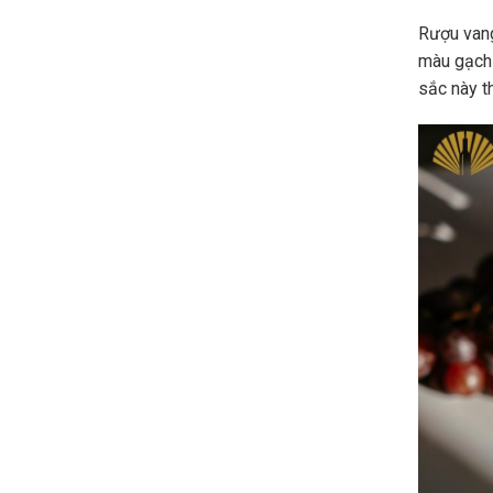
Rượu vang
màu gạch
sắc này t