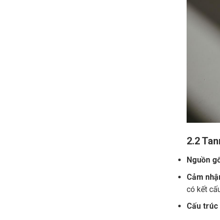
2.2 Tan
Nguồn gố
Cảm nhận
có kết cấ
Cấu trúc