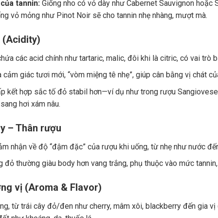
của tannin:
Giống nho có vỏ dày như Cabernet Sauvignon hoặc Sy
ng vỏ mỏng như Pinot Noir sẽ cho tannin nhẹ nhàng, mượt mà.
 (Acidity)
ứa các acid chính như tartaric, malic, đôi khi là citric, có vai trò
a cảm giác tươi mới, “vòm miệng tê nhẹ”, giúp cân bằng vị chát củ
p kết hợp sắc tố đỏ stabil hơn—ví dụ như trong rượu Sangiovese.
 sang hơi xám nâu.
y – Thân rượu
ảm nhận về độ “đậm đặc” của rượu khi uống, từ nhẹ như nước đế
 đỏ thường giàu body hơn vang trắng, phụ thuộc vào mức tannin, 
ng vị (Aroma & Flavor)
g, từ trái cây đỏ/đen như cherry, mâm xôi, blackberry đến gia vị (