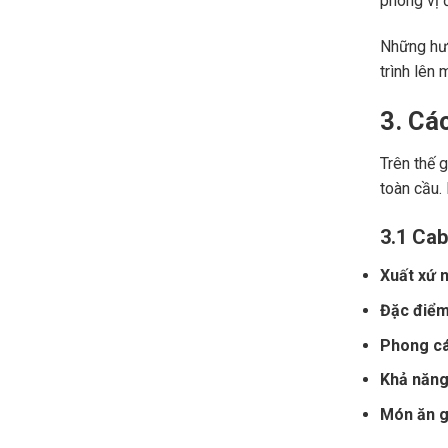
phong vị đ
Những hươ
trình lên 
3. Cá
Trên thế 
toàn cầu.
3.1 Cab
Xuất xứ n
Đặc điểm
Phong cá
Khả năng 
Món ăn gợ