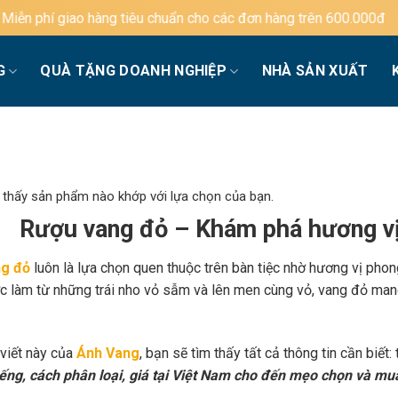
tiêu chuẩn cho các đơn hàng trên 600.000đ
G
QUÀ TẶNG DOANH NGHIỆP
NHÀ SẢN XUẤT
 thấy sản phẩm nào khớp với lựa chọn của bạn.
Rượu vang đỏ – Khám phá hương vị
g đỏ
luôn là lựa chọn quen thuộc trên bàn tiệc nhờ hương vị phon
c làm từ những trái nho vỏ sẫm và lên men cùng vỏ, vang đỏ mang
 viết này của
Ánh Vang
, bạn sẽ tìm thấy tất cả thông tin cần biết:
iếng, cách phân loại, giá tại Việt Nam cho đến mẹo chọn và mu