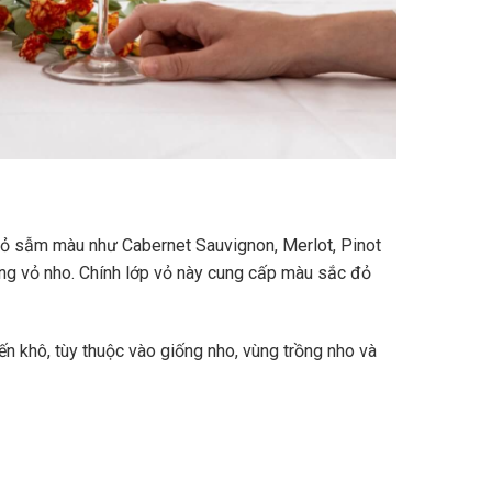
vỏ sẫm màu như Cabernet Sauvignon, Merlot, Pinot
ùng vỏ nho. Chính lớp vỏ này cung cấp màu sắc đỏ
n khô, tùy thuộc vào giống nho, vùng trồng nho và