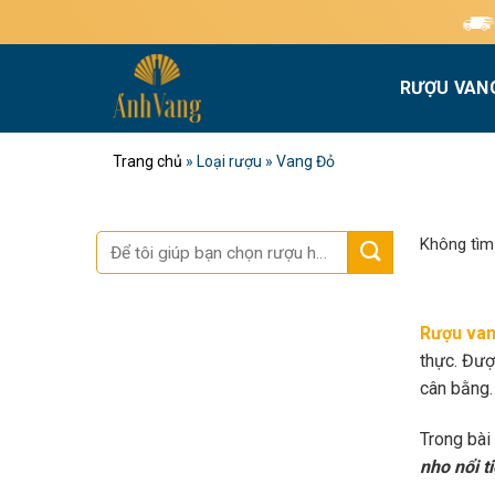
Bỏ
Miễn phí giao hàn
qua
nội
RƯỢU VAN
dung
Trang chủ
»
Loại rượu
»
Vang Đỏ
Tìm
Không tìm
kiếm:
Rượu van
thực. Đượ
cân bằng.
Trong bài
nho nổi t