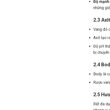
Độ mạnh 
những giố
2.3 Axit
Vang đỏ ch
Axit tạo r
Độ pH thấ
bị chuyển
2.4 Bod
Body là c
Rượu vang
2.5 Hươ
Rất đa dạn