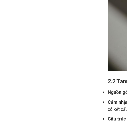
2.2 Tan
Nguồn gố
Cảm nhận
có kết cấ
Cấu trúc