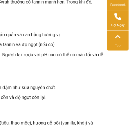
rah thường có tannin mạnh hơn. Trong khi đó,
Facebook
Gọi Ngay
 bảo quản và cân bằng hương vị .
a tannin và độ ngọt (nếu có).
Top
 Ngược lại, rượu với pH cao có thể có màu tối và dễ
n đậm như sữa nguyên chất.
cồn và độ ngọt còn lại.
tiêu, thảo mộc), hương gỗ sồi (vanilla, khói) và