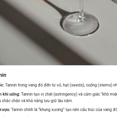
nin
c:
Tannin trong vang đỏ đến từ vỏ, hạt (seeds), cuống (stems) nh
 khi uống:
Tannin tạo vị chát (astringency) và cảm giác “khô miệ
u chắc chắn và khả năng lưu giữ lâu năm.
 rượu:
Tannin chính là “khung xương” tạo nên cấu trúc của vang đ