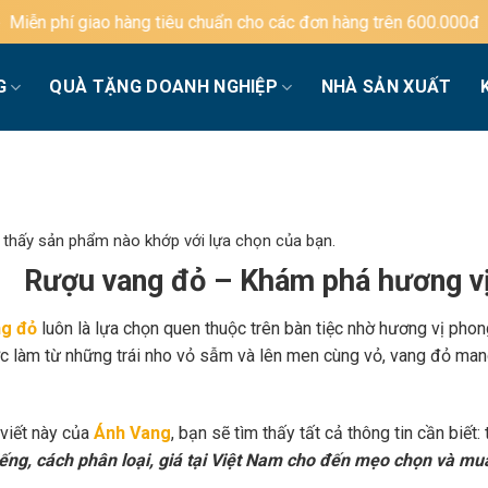
g tiêu chuẩn cho các đơn hàng trên 600.000đ
G
QUÀ TẶNG DOANH NGHIỆP
NHÀ SẢN XUẤT
 thấy sản phẩm nào khớp với lựa chọn của bạn.
Rượu vang đỏ – Khám phá hương vị
g đỏ
luôn là lựa chọn quen thuộc trên bàn tiệc nhờ hương vị phon
c làm từ những trái nho vỏ sẫm và lên men cùng vỏ, vang đỏ mang
 viết này của
Ánh Vang
, bạn sẽ tìm thấy tất cả thông tin cần biết:
iếng, cách phân loại, giá tại Việt Nam cho đến mẹo chọn và mu