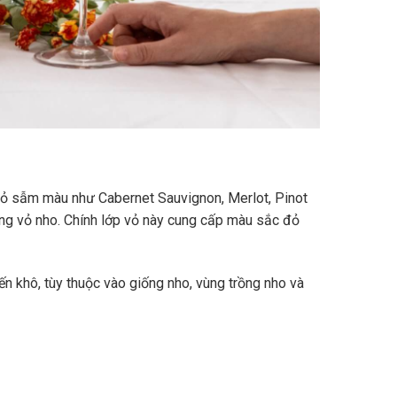
vỏ sẫm màu như Cabernet Sauvignon, Merlot, Pinot
ùng vỏ nho. Chính lớp vỏ này cung cấp màu sắc đỏ
n khô, tùy thuộc vào giống nho, vùng trồng nho và