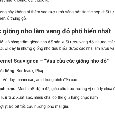
ất như khoáng, da, thuốc lá.
ng này không bị thêm vào rượu, mà sáng bật từ các hợp chất tự 
men, ủ thùng gỗ.
c giống nho làm vang đỏ phổ biến nhất
giới có hàng trăm giống nho để sản xuất rượu vang đỏ, nhưng chỉ m
 Dưới đây là những giống nho tiêu biểu, được các nhà làm rượu và
ernet Sauvignon – “Vua của các giống nho đỏ”
ổi tiếng:
Bordeaux, Pháp.
:
Vỏ dày, tannin cao, acid trung bình đến cao.
ch rượu:
Mạnh mẽ, đậm đà, giàu cấu trúc, hương vị quả lý chua đe
lưu trữ:
Xuất sắc, nhiều chai có thể giữ hàng chục năm.
i ý:
Bò bít tết, cừu nướng, phô mai già.