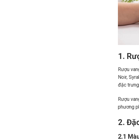
1. Rư
Rượu vang
Noir, Syr
đặc trưng,
Rượu vang
phương ph
2. Đặ
2.1 Màu