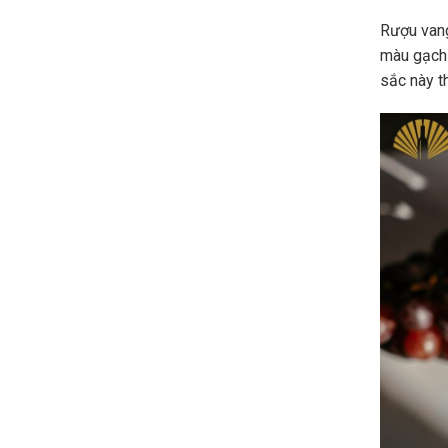
Rượu vang
màu gạch
sắc này t