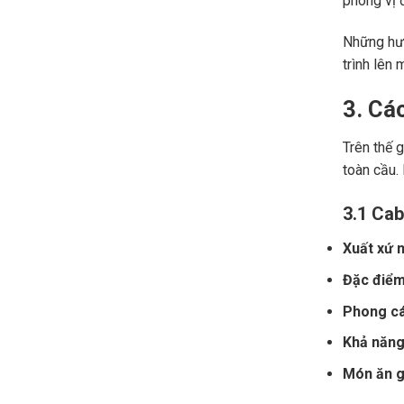
phong vị đ
Những hươ
trình lên 
3. Cá
Trên thế 
toàn cầu.
3.1 Cab
Xuất xứ n
Đặc điểm
Phong cá
Khả năng 
Món ăn gợ