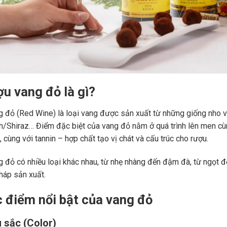
ợu vang đỏ là gì?
 đỏ (Red Wine) là loại vang được sản xuất từ những giống nho 
ah/Shiraz… Điểm đặc biệt của vang đỏ nằm ở quá trình lên men c
 cùng với tannin – hợp chất tạo vị chát và cấu trúc cho rượu.
 đỏ có nhiều loại khác nhau, từ nhẹ nhàng đến đậm đà, từ ngọt đế
áp sản xuất.
c điểm nổi bật của vang đỏ
 sắc (Color)