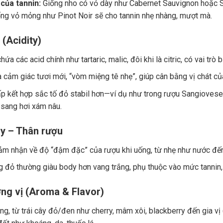
của tannin:
Giống nho có vỏ dày như Cabernet Sauvignon hoặc Sy
ng vỏ mỏng như Pinot Noir sẽ cho tannin nhẹ nhàng, mượt mà.
 (Acidity)
ứa các acid chính như tartaric, malic, đôi khi là citric, có vai trò
a cảm giác tươi mới, “vòm miệng tê nhẹ”, giúp cân bằng vị chát củ
p kết hợp sắc tố đỏ stabil hơn—ví dụ như trong rượu Sangiovese.
 sang hơi xám nâu.
y – Thân rượu
ảm nhận về độ “đậm đặc” của rượu khi uống, từ nhẹ như nước đế
 đỏ thường giàu body hơn vang trắng, phụ thuộc vào mức tannin, 
ng vị (Aroma & Flavor)
g, từ trái cây đỏ/đen như cherry, mâm xôi, blackberry đến gia vị (