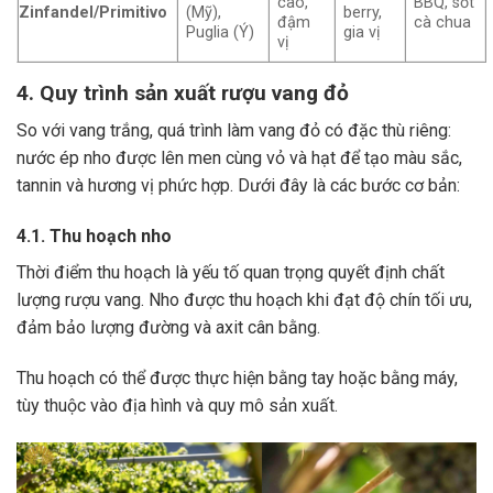
cao,
BBQ, sốt
Zinfandel/Primitivo
(Mỹ),
berry,
đậm
cà chua
Puglia (Ý)
gia vị
vị
4. Quy trình sản xuất rượu vang đỏ
So với vang trắng, quá trình làm vang đỏ có đặc thù riêng:
nước ép nho được lên men cùng vỏ và hạt để tạo màu sắc,
tannin và hương vị phức hợp. Dưới đây là các bước cơ bản:
4.1. Thu hoạch nho
Thời điểm thu hoạch là yếu tố quan trọng quyết định chất
lượng rượu vang. Nho được thu hoạch khi đạt độ chín tối ưu,
đảm bảo lượng đường và axit cân bằng.
Thu hoạch có thể được thực hiện bằng tay hoặc bằng máy,
tùy thuộc vào địa hình và quy mô sản xuất.