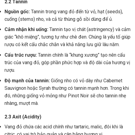
2.2 Tannin
Nguồn gốc:
Tannin trong vang đỏ đến từ vỏ, hạt (seeds),
cuống (stems) nho, và cả từ thùng gỗ sồi dùng để ủ.
Cảm nhận khi uống:
Tannin tạo vị chát (astringency) và cảm
giác “khô miệng”, tương tự như chè đen. Chúng là yếu tố giúp
rượu có kết cấu chắc chắn và khả năng lưu giữ lâu năm.
Cấu trúc rượu:
Tannin chính là “khung xương” tạo nên cấu
trúc của vang đỏ, góp phần phức hợp và độ dài của hương vị
rượu.
Độ mạnh của tannin:
Giống nho có vỏ dày như Cabernet
Sauvignon hoặc Syrah thường có tannin mạnh hơn. Trong khi
đó, những giống vỏ mỏng như Pinot Noir sẽ cho tannin nhẹ
nhàng, mượt mà.
2.3 Axit (Acidity)
Vang đỏ chứa các acid chính như tartaric, malic, đôi khi là
citric, có vai trò bảo quản và cân bằng hương vị .