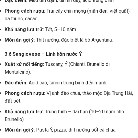
Đặc điểm:
Màu tím đậm, tannin dày, acid trung bình.
Phong cách rượu:
Trái cây chín mọng (mận đen, việt quất),
da thuộc, cacao.
Khả năng lưu trữ:
Tốt, 5–10 năm.
Món ăn gợi ý:
Thịt nướng, đặc biệt là bò Argentina.
3.6 Sangiovese – Linh hồn nước Ý
Xuất xứ nổi tiếng:
Tuscany, Ý (Chianti, Brunello di
Montalcino).
Đặc điểm:
Acid cao, tannin trung bình đến mạnh.
Phong cách rượu:
Vị anh đào chua, thảo mộc Địa Trung Hải,
đất sét.
Khả năng lưu trữ:
Trung bình – dài hạn (10–20 năm cho
Brunello).
Món ăn gợi ý:
Pasta Ý, pizza, thịt nướng sốt cà chua.