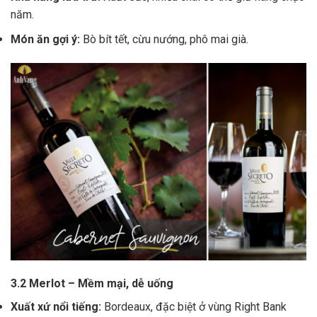
năm.
Món ăn gợi ý:
Bò bít tết, cừu nướng, phô mai già.
3.2 Merlot – Mềm mại, dễ uống
Xuất xứ nổi tiếng:
Bordeaux, đặc biệt ở vùng Right Bank