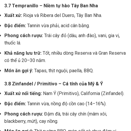
3.7 Tempranillo – Niềm tự hào Tây Ban Nha
Xuất xứ:
Rioja và Ribera del Duero, Tây Ban Nha.
Đặc điểm:
Tannin vừa phải, acid cân bằng.
Phong cách rượu:
Trái cây đỏ (dâu, anh đào), vani, gia vị,
thuốc lá.
Khả năng lưu trữ:
Tốt, nhiều dòng Reserva và Gran Reserva
có thể ủ 20–30 năm.
Món ăn gợi ý:
Tapas, thịt nguội, paella, BBQ.
3.8 Zinfandel / Primitivo – Cá tính của Mỹ & Ý
Xuất xứ nổi tiếng:
Nam Ý (Primitivo), California (Zinfandel).
Đặc điểm:
Tannin vừa, nồng độ cồn cao (14–16%).
Phong cách rượu:
Đậm đà, trái cây chín (mâm xôi,
blackberry, mứt), cay nồng.