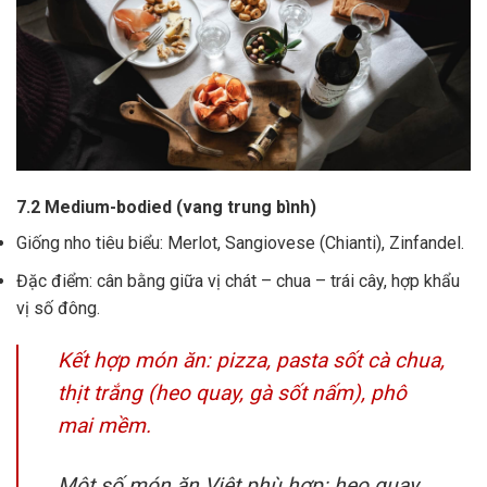
7.2 Medium-bodied (vang trung bình)
Giống nho tiêu biểu: Merlot, Sangiovese (Chianti), Zinfandel.
Đặc điểm: cân bằng giữa vị chát – chua – trái cây, hợp khẩu
vị số đông.
Kết hợp món ăn: pizza, pasta sốt cà chua,
thịt trắng (heo quay, gà sốt nấm), phô
mai mềm.
Một số món ăn Việt phù hợp: heo quay