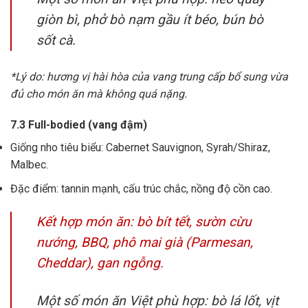
giòn bì, phở bò nạm gầu ít béo, bún bò
sốt cà.
*Lý do: hương vị hài hòa của vang trung cấp bổ sung vừa
đủ cho món ăn mà không quá nặng.
7.3 Full-bodied (vang đậm)
Giống nho tiêu biểu: Cabernet Sauvignon, Syrah/Shiraz,
Malbec.
Đặc điểm: tannin mạnh, cấu trúc chắc, nồng độ cồn cao.
Kết hợp món ăn: bò bít tết, sườn cừu
nướng, BBQ, phô mai già (Parmesan,
Cheddar), gan ngỗng.
Một số món ăn Việt phù hợp: bò lá lốt, vịt