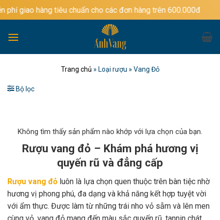
Bỏ
àng tiêu chuẩn cho các đơn hàng trên 600.000đ
qua
nội
dung
Trang chủ
»
Loại rượu
»
Vang Đỏ
Bộ lọc
Không tìm thấy sản phẩm nào khớp với lựa chọn của bạn.
Rượu vang đỏ – Khám phá hương vị
quyến rũ và đẳng cấp
Rượu vang đỏ
luôn là lựa chọn quen thuộc trên bàn tiệc nhờ
hương vị phong phú, đa dạng và khả năng kết hợp tuyệt vời
với ẩm thực. Được làm từ những trái nho vỏ sẫm và lên men
cùng vỏ, vang đỏ mang đến màu sắc quyến rũ, tannin chát