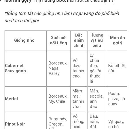
Món ăn gợi ý:
Thịt nướng BBQ, món sốt cà chua đậm vị.
*Bảng tóm tắt các giống nho làm rượu vang đỏ phổ biến
nhất trên thế giới
Đặc
Hương
Xuất xứ
Món ăn
Giống nho
điểm
vị tiêu
nổi tiếng
gợi ý
chính
biểu
Lý
Vỏ
chua
Bordeaux,
Cabernet
dày,
đen,
Bò bít tết,
Napa
Sauvignon
tannin
gỗ sồi,
cừu
Valley
cao
thuốc
lá
Mềm
Mận,
Pasta,
Bordeaux,
mại,
socola,
Merlot
pizza, gà
Mỹ, Chile
tannin
anh
quay
vừa
đào
Vỏ
Dâu,
Burgundy,
mỏng,
nấm,
Vịt quay,
Pinot Noir
Oregon,
acid
đất
cá hồi