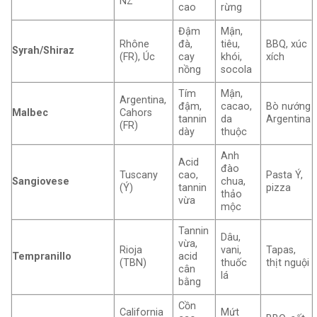
NZ
cao
rừng
Đậm
Mận,
Rhône
đà,
tiêu,
BBQ, xúc
Syrah/Shiraz
(FR), Úc
cay
khói,
xích
nồng
socola
Tím
Mận,
Argentina,
đậm,
cacao,
Bò nướng
Malbec
Cahors
tannin
da
Argentina
(FR)
dày
thuộc
Anh
Acid
đào
Tuscany
cao,
Pasta Ý,
Sangiovese
chua,
(Ý)
tannin
pizza
thảo
vừa
mộc
Tannin
Dâu,
vừa,
Rioja
vani,
Tapas,
Tempranillo
acid
(TBN)
thuốc
thịt nguội
cân
lá
bằng
Cồn
California
Mứt