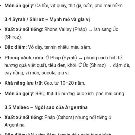
Món ăn gợi ý:
Cá hồi, vịt quay, thịt gà, nấm, phô mai mềm.
3.4 Syrah / Shiraz – Mạnh mẽ và gia vị
Xuất xứ nổi tiếng:
Rhône Valley (Pháp) → lan sang Úc
(Shiraz).
Đặc điểm:
Vỏ dày, tannin nhiều, màu sẫm.
Phong cách rượu:
Ở Pháp (Syrah) → phong cách tinh tế,
hương quả việt quất, tiêu đen, khói. Ở Úc (Shiraz) → đậm đà,
cay nồng, vị mận, socola, gia vị.
Khả năng lưu trữ:
Cao, từ 10–20 năm.
Món ăn gợi ý:
BBQ, thịt đỏ nướng, xúc xích, phô mai cứng.
3.5 Malbec – Ngôi sao của Argentina
Xuất xứ nổi tiếng:
Pháp (Cahors) nhưng nổi tiếng ở
Argentina.