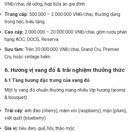
VNĐ/chai, dễ uống, hợp bữa ăn gia đình.
Trung cấp:
500.000 – 2.000.000 VNĐ/chai, thường dùng
trong tiệc, biếu tặng.
Cao cấp:
2.000.000 – 20.000.000 VNĐ/chai, gồm rượu phân
hạng AOC, DOCG, Reserva.
Sưu tầm:
Trên 20.000.000 VNĐ/chai, Grand Cru, Premier
Cru, hoặc vintage hiếm.
6. Hương vị vang đỏ & trải nghiệm thưởng thức
6.1 Tầng hương đặc trưng của vang đỏ
Một ly vang đỏ chuẩn thường mang nhiều lớp hương (aroma
& bouquet):
Trái cây:
anh đào (cherry), mâm xôi (raspberry), mận (plum),
việt quất (blueberry).
Gia vị:
tiêu đen, quế, hồi, thảo mộc.