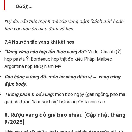
quay,…
*Lý do: cấu trúc mạnh mẽ của vang đậm “sánh đôi” hoàn
hảo với món ăn giàu đạm và béo.
7.4 Nguyên tắc vàng khi kết hợp
“Vang vùng nào hợp ẩm thực vùng đó”:
Ví dụ, Chianti (Ý)
hợp pasta Ý; Bordeaux hợp thịt đỏ kiểu Pháp; Malbec
Argentina hợp BBQ Nam Mỹ.
Cân bằng cường độ: món ăn càng đậm vị → vang càng
đậm body.
Tương phản & bổ sung:
món béo ngậy (gan ngỗng, phô mai
già) sẽ được “làm sạch vị” bởi vang đỏ tannin cao.
8. Rượu vang đỏ giá bao nhiêu [Cập nhật tháng
9/2025]