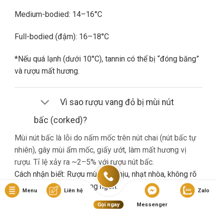
Medium-bodied: 14–16°C
Full-bodied (đậm): 16–18°C
*Nếu quá lạnh (dưới 10°C), tannin có thể bị “đóng băng”
và rượu mất hương.
Vì sao rượu vang đỏ bị mùi nút
bấc (corked)?
Mùi nút bấc là lỗi do nấm mốc trên nút chai (nút bấc tự
nhiên), gây mùi ẩm mốc, giấy ướt, làm mất hương vị
rượu. Tỉ lệ xảy ra ~2–5% với rượu nút bấc.
Cách nhận biết: Rượu mùi khó chịu, nhạt nhòa, không rõ
hương trái cây dù là vang ngon.
Menu
Liên hệ
Zalo
Gọi ngay
Messenger
Nếu gặp lỗi này, bạn nên liên hệ cửa hàng đổi trả (nếu có