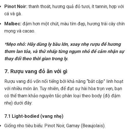
Pinot Noir:
thanh thoát, hương quả đỏ tươi, ít tannin, hợp với
cá và gà.
Malbec:
đậm hơn một chút, màu tím đẹp, hương trái cây chín
mọng và cacao.
*Mẹo nhỏ: Hãy dùng ly bầu lớn, xoay nhẹ rượu để hương
thơm lan tỏa, và thử nhấp từng ngụm nhỏ để cảm nhận sự
thay đổi theo thời gian trong ly.
7. Rượu vang đỏ ăn với gì
Rượu vang đỏ vốn nổi tiếng bởi khả năng “bắt cặp” linh hoạt
với nhiều món ăn. Tuy nhiên, để đạt sự hài hòa trọn vẹn, bạn
có thể tham khảo nguyên tắc phân loại theo body (độ đậm
nhẹ) dưới đây:
7.1 Light-bodied (vang nhẹ)
Giống nho tiêu biểu: Pinot Noir, Gamay (Beaujolais).