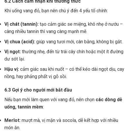
6.2 Cách cảm nhận khi thưởng thức
Khi uống vang đỏ, bạn nên chú ý đến 4 yếu tố chính:
Vị chát (tannin):
tạo cảm giác se miệng, khô nhẹ ở nướu –
càng nhiều tannin thì vang càng mạnh mẽ.
Vị chua (acid):
giúp vang tươi mới, cân bằng, không bị gắt.
Vị ngọt:
thường nhẹ, đến từ trái cây chín hoặc một ít đường
dư sót lại.
Hậu vị:
cảm giác sau khi nuốt – có thể kéo dài ngọt dịu, cay
nồng, hay phảng phất vị gỗ sồi.
6.3 Gợi ý cho người mới bắt đầu
Nếu bạn mới làm quen với vang đỏ, nên chọn
các dòng dễ
uống, tannin mềm
:
Merlot:
mượt mà, vị mận và socola, dễ kết hợp với nhiều
món ăn.