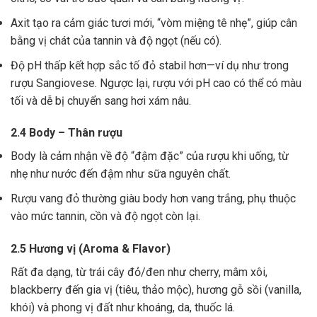
Axit tạo ra cảm giác tươi mới, “vòm miệng tê nhẹ”, giúp cân
bằng vị chát của tannin và độ ngọt (nếu có).
Độ pH thấp kết hợp sắc tố đỏ stabil hơn—ví dụ như trong
rượu Sangiovese. Ngược lại, rượu với pH cao có thể có màu
tối và dễ bị chuyển sang hơi xám nâu.
2.4 Body – Thân rượu
Body là cảm nhận về độ “đậm đặc” của rượu khi uống, từ
nhẹ như nước đến đậm như sữa nguyên chất.
Rượu vang đỏ thường giàu body hơn vang trắng, phụ thuộc
vào mức tannin, cồn và độ ngọt còn lại.
2.5 Hương vị (Aroma & Flavor)
Rất đa dạng, từ trái cây đỏ/đen như cherry, mâm xôi,
blackberry đến gia vị (tiêu, thảo mộc), hương gỗ sồi (vanilla,
khói) và phong vị đất như khoáng, da, thuốc lá.