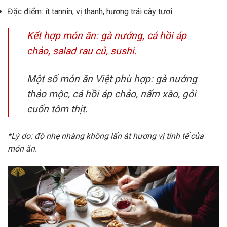
Đặc điểm: ít tannin, vị thanh, hương trái cây tươi.
Kết hợp món ăn: gà nướng, cá hồi áp
chảo, salad rau củ, sushi.
Một số món ăn Việt phù hợp: gà nướng
thảo mộc, cá hồi áp chảo, nấm xào, gỏi
cuốn tôm thịt.
*Lý do: độ nhẹ nhàng không lấn át hương vị tinh tế của
món ăn.