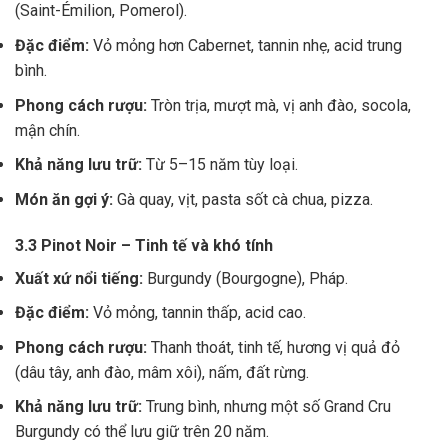
(Saint-Émilion, Pomerol).
Đặc điểm:
Vỏ mỏng hơn Cabernet, tannin nhẹ, acid trung
bình.
Phong cách rượu:
Tròn trịa, mượt mà, vị anh đào, socola,
mận chín.
Khả năng lưu trữ:
Từ 5–15 năm tùy loại.
Món ăn gợi ý:
Gà quay, vịt, pasta sốt cà chua, pizza.
3.3 Pinot Noir – Tinh tế và khó tính
Xuất xứ nổi tiếng:
Burgundy (Bourgogne), Pháp.
Đặc điểm:
Vỏ mỏng, tannin thấp, acid cao.
Phong cách rượu:
Thanh thoát, tinh tế, hương vị quả đỏ
(dâu tây, anh đào, mâm xôi), nấm, đất rừng.
Khả năng lưu trữ:
Trung bình, nhưng một số Grand Cru
Burgundy có thể lưu giữ trên 20 năm.