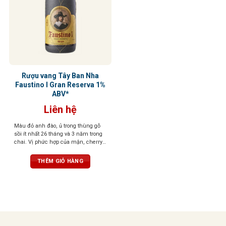
Rượu vang Tây Ban Nha
Faustino I Gran Reserva 1%
ABV*
Liên hệ
Màu đỏ anh đào, ủ trong thùng gỗ
sồi ít nhất 26 tháng và 3 năm trong
chai. Vị phức hợp của mận, cherry,
gia vị, vani, và gỗ sồi, tannin mềm,
hậu vị sâu lắng
THÊM GIỎ HÀNG