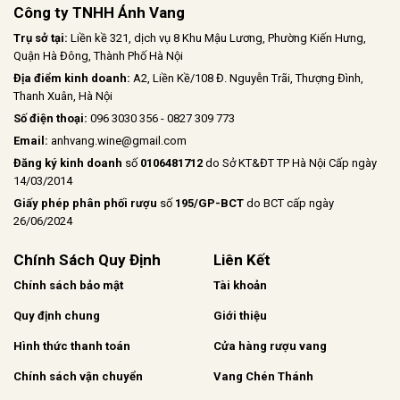
Công ty TNHH Ánh Vang
Trụ sở tại:
Liền kề 321, dịch vụ 8 Khu Mậu Lương, Phường Kiến Hưng,
Quận Hà Đông, Thành Phố Hà Nội
Địa điểm kinh doanh:
A2, Liền Kề/108 Đ. Nguyễn Trãi, Thượng Đình,
Thanh Xuân, Hà Nội
Số điện thoại:
096 3030 356 - 0827 309 773
Email:
anhvang.wine@gmail.com
Đăng ký kinh doanh
số
0106481712
do Sở KT&ĐT TP Hà Nội Cấp ngày
14/03/2014
Giấy phép phân phối rượu
số
195/GP-BCT
do BCT cấp ngày
26/06/2024
Chính Sách Quy Định
Liên Kết
Chính sách bảo mật
Tài khoản
Quy định chung
Giới thiệu
Hình thức thanh toán
Cửa hàng rượu vang
Chính sách vận chuyển
Vang Chén Thánh