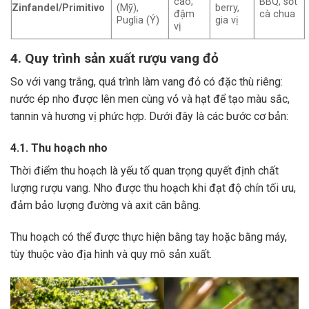
cao,
BBQ, sốt
Zinfandel/Primitivo
(Mỹ),
berry,
đậm
cà chua
Puglia (Ý)
gia vị
vị
4. Quy trình sản xuất rượu vang đỏ
So với vang trắng, quá trình làm vang đỏ có đặc thù riêng:
nước ép nho được lên men cùng vỏ và hạt để tạo màu sắc,
tannin và hương vị phức hợp. Dưới đây là các bước cơ bản:
4.1. Thu hoạch nho
Thời điểm thu hoạch là yếu tố quan trọng quyết định chất
lượng rượu vang. Nho được thu hoạch khi đạt độ chín tối ưu,
đảm bảo lượng đường và axit cân bằng.
Thu hoạch có thể được thực hiện bằng tay hoặc bằng máy,
tùy thuộc vào địa hình và quy mô sản xuất.