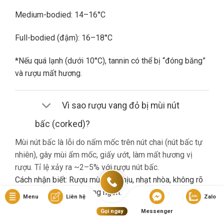
Medium-bodied: 14–16°C
Full-bodied (đậm): 16–18°C
*Nếu quá lạnh (dưới 10°C), tannin có thể bị “đóng băng”
và rượu mất hương.
Vì sao rượu vang đỏ bị mùi nút
bấc (corked)?
Mùi nút bấc là lỗi do nấm mốc trên nút chai (nút bấc tự
nhiên), gây mùi ẩm mốc, giấy ướt, làm mất hương vị
rượu. Tỉ lệ xảy ra ~2–5% với rượu nút bấc.
Cách nhận biết: Rượu mùi khó chịu, nhạt nhòa, không rõ
hương trái cây dù là vang ngon.
Menu
Liên hệ
Zalo
Gọi ngay
Messenger
Nếu gặp lỗi này, bạn nên liên hệ cửa hàng đổi trả (nếu có