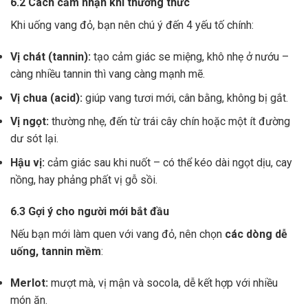
6.2 Cách cảm nhận khi thưởng thức
Khi uống vang đỏ, bạn nên chú ý đến 4 yếu tố chính:
Vị chát (tannin):
tạo cảm giác se miệng, khô nhẹ ở nướu –
càng nhiều tannin thì vang càng mạnh mẽ.
Vị chua (acid):
giúp vang tươi mới, cân bằng, không bị gắt.
Vị ngọt:
thường nhẹ, đến từ trái cây chín hoặc một ít đường
dư sót lại.
Hậu vị:
cảm giác sau khi nuốt – có thể kéo dài ngọt dịu, cay
nồng, hay phảng phất vị gỗ sồi.
6.3 Gợi ý cho người mới bắt đầu
Nếu bạn mới làm quen với vang đỏ, nên chọn
các dòng dễ
uống, tannin mềm
:
Merlot:
mượt mà, vị mận và socola, dễ kết hợp với nhiều
món ăn.