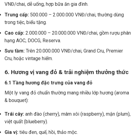
VNĐ/chai, dễ uống, hợp bữa ăn gia đình.
Trung cấp:
500.000 – 2.000.000 VNĐ/chai, thường dùng
trong tiệc, biếu tặng.
Cao cấp:
2.000.000 – 20.000.000 VNĐ/chai, gồm rượu phân
hạng AOC, DOCG, Reserva.
Sưu tầm:
Trên 20.000.000 VNĐ/chai, Grand Cru, Premier
Cru, hoặc vintage hiếm.
6. Hương vị vang đỏ & trải nghiệm thưởng thức
6.1 Tầng hương đặc trưng của vang đỏ
Một ly vang đỏ chuẩn thường mang nhiều lớp hương (aroma
& bouquet):
Trái cây:
anh đào (cherry), mâm xôi (raspberry), mận (plum),
việt quất (blueberry).
Gia vị:
tiêu đen, quế, hồi, thảo mộc.