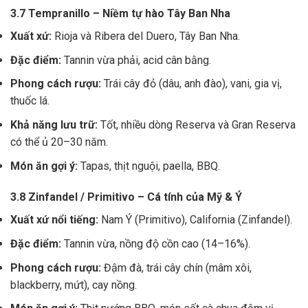
3.7 Tempranillo – Niềm tự hào Tây Ban Nha
Xuất xứ:
Rioja và Ribera del Duero, Tây Ban Nha.
Đặc điểm:
Tannin vừa phải, acid cân bằng.
Phong cách rượu:
Trái cây đỏ (dâu, anh đào), vani, gia vị,
thuốc lá.
Khả năng lưu trữ:
Tốt, nhiều dòng Reserva và Gran Reserva
có thể ủ 20–30 năm.
Món ăn gợi ý:
Tapas, thịt nguội, paella, BBQ.
3.8 Zinfandel / Primitivo – Cá tính của Mỹ & Ý
Xuất xứ nổi tiếng:
Nam Ý (Primitivo), California (Zinfandel).
Đặc điểm:
Tannin vừa, nồng độ cồn cao (14–16%).
Phong cách rượu:
Đậm đà, trái cây chín (mâm xôi,
blackberry, mứt), cay nồng.