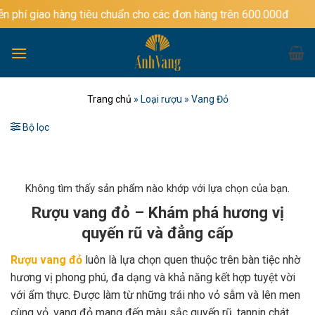
Bỏ
àng tiêu chuẩn cho các đơn hàng trên 600.000đ
qua
nội
dung
Trang chủ
»
Loại rượu
»
Vang Đỏ
Bộ lọc
Không tìm thấy sản phẩm nào khớp với lựa chọn của bạn.
Rượu vang đỏ – Khám phá hương vị
quyến rũ và đẳng cấp
Rượu vang đỏ
luôn là lựa chọn quen thuộc trên bàn tiệc nhờ
hương vị phong phú, đa dạng và khả năng kết hợp tuyệt vời
với ẩm thực. Được làm từ những trái nho vỏ sẫm và lên men
cùng vỏ, vang đỏ mang đến màu sắc quyến rũ, tannin chát