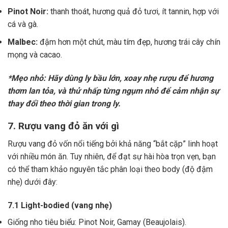
Pinot Noir:
thanh thoát, hương quả đỏ tươi, ít tannin, hợp với
cá và gà.
Malbec:
đậm hơn một chút, màu tím đẹp, hương trái cây chín
mọng và cacao.
*Mẹo nhỏ: Hãy dùng ly bầu lớn, xoay nhẹ rượu để hương
thơm lan tỏa, và thử nhấp từng ngụm nhỏ để cảm nhận sự
thay đổi theo thời gian trong ly.
7. Rượu vang đỏ ăn với gì
Rượu vang đỏ vốn nổi tiếng bởi khả năng “bắt cặp” linh hoạt
với nhiều món ăn. Tuy nhiên, để đạt sự hài hòa trọn vẹn, bạn
có thể tham khảo nguyên tắc phân loại theo body (độ đậm
nhẹ) dưới đây:
7.1 Light-bodied (vang nhẹ)
Giống nho tiêu biểu: Pinot Noir, Gamay (Beaujolais).