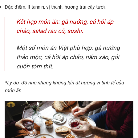
Đặc điểm: ít tannin, vị thanh, hương trái cây tươi.
Kết hợp món ăn: gà nướng, cá hồi áp
chảo, salad rau củ, sushi.
Một số món ăn Việt phù hợp: gà nướng
thảo mộc, cá hồi áp chảo, nấm xào, gỏi
cuốn tôm thịt.
*Lý do: độ nhẹ nhàng không lấn át hương vị tinh tế của
món ăn.