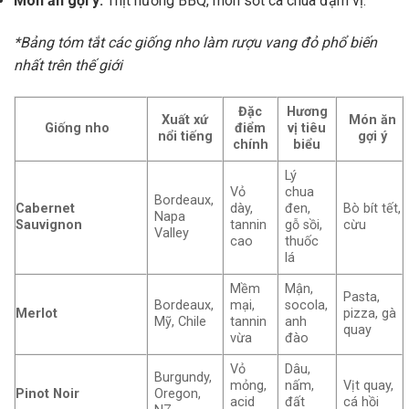
Món ăn gợi ý:
Thịt nướng BBQ, món sốt cà chua đậm vị.
*Bảng tóm tắt các giống nho làm rượu vang đỏ phổ biến
nhất trên thế giới
Đặc
Hương
Xuất xứ
Món ăn
Giống nho
điểm
vị tiêu
nổi tiếng
gợi ý
chính
biểu
Lý
Vỏ
chua
Bordeaux,
Cabernet
dày,
đen,
Bò bít tết,
Napa
Sauvignon
tannin
gỗ sồi,
cừu
Valley
cao
thuốc
lá
Mềm
Mận,
Pasta,
Bordeaux,
mại,
socola,
Merlot
pizza, gà
Mỹ, Chile
tannin
anh
quay
vừa
đào
Vỏ
Dâu,
Burgundy,
mỏng,
nấm,
Vịt quay,
Pinot Noir
Oregon,
acid
đất
cá hồi