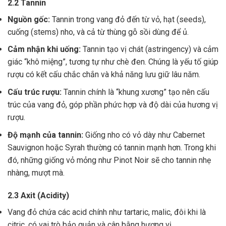
2.2 Tannin
Nguồn gốc:
Tannin trong vang đỏ đến từ vỏ, hạt (seeds),
cuống (stems) nho, và cả từ thùng gỗ sồi dùng để ủ.
Cảm nhận khi uống:
Tannin tạo vị chát (astringency) và cảm
giác “khô miệng”, tương tự như chè đen. Chúng là yếu tố giúp
rượu có kết cấu chắc chắn và khả năng lưu giữ lâu năm.
Cấu trúc rượu:
Tannin chính là “khung xương” tạo nên cấu
trúc của vang đỏ, góp phần phức hợp và độ dài của hương vị
rượu.
Độ mạnh của tannin:
Giống nho có vỏ dày như Cabernet
Sauvignon hoặc Syrah thường có tannin mạnh hơn. Trong khi
đó, những giống vỏ mỏng như Pinot Noir sẽ cho tannin nhẹ
nhàng, mượt mà.
2.3 Axit (Acidity)
Vang đỏ chứa các acid chính như tartaric, malic, đôi khi là
citric, có vai trò bảo quản và cân bằng hương vị .