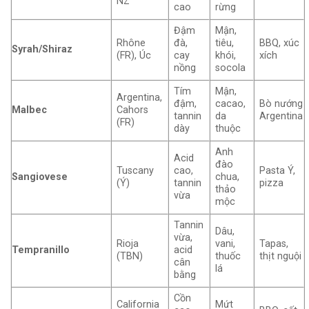
NZ
cao
rừng
Đậm
Mận,
Rhône
đà,
tiêu,
BBQ, xúc
Syrah/Shiraz
(FR), Úc
cay
khói,
xích
nồng
socola
Tím
Mận,
Argentina,
đậm,
cacao,
Bò nướng
Malbec
Cahors
tannin
da
Argentina
(FR)
dày
thuộc
Anh
Acid
đào
Tuscany
cao,
Pasta Ý,
Sangiovese
chua,
(Ý)
tannin
pizza
thảo
vừa
mộc
Tannin
Dâu,
vừa,
Rioja
vani,
Tapas,
Tempranillo
acid
(TBN)
thuốc
thịt nguội
cân
lá
bằng
Cồn
California
Mứt