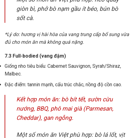
giòn bì, phở bò nạm gầu ít béo, bún bò
sốt cà.
*Lý do: hương vị hài hòa của vang trung cấp bổ sung vừa
đủ cho món ăn mà không quá nặng.
7.3 Full-bodied (vang đậm)
Giống nho tiêu biểu: Cabernet Sauvignon, Syrah/Shiraz,
Malbec.
Đặc điểm: tannin mạnh, cấu trúc chắc, nồng độ cồn cao.
Kết hợp món ăn: bò bít tết, sườn cừu
nướng, BBQ, phô mai già (Parmesan,
Cheddar), gan ngỗng.
Một số món ăn Việt phù hợp: bò lá lốt, vịt