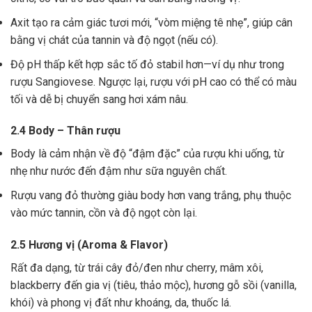
Axit tạo ra cảm giác tươi mới, “vòm miệng tê nhẹ”, giúp cân
bằng vị chát của tannin và độ ngọt (nếu có).
Độ pH thấp kết hợp sắc tố đỏ stabil hơn—ví dụ như trong
rượu Sangiovese. Ngược lại, rượu với pH cao có thể có màu
tối và dễ bị chuyển sang hơi xám nâu.
2.4 Body – Thân rượu
Body là cảm nhận về độ “đậm đặc” của rượu khi uống, từ
nhẹ như nước đến đậm như sữa nguyên chất.
Rượu vang đỏ thường giàu body hơn vang trắng, phụ thuộc
vào mức tannin, cồn và độ ngọt còn lại.
2.5 Hương vị (Aroma & Flavor)
Rất đa dạng, từ trái cây đỏ/đen như cherry, mâm xôi,
blackberry đến gia vị (tiêu, thảo mộc), hương gỗ sồi (vanilla,
khói) và phong vị đất như khoáng, da, thuốc lá.