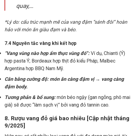
quay,…
*Lý do: cấu trúc mạnh mẽ của vang đậm “sánh đôi” hoàn
hảo với món ăn giàu đạm và béo.
7.4 Nguyên tắc vàng khi kết hợp
“Vang vùng nào hợp ẩm thực vùng đó”:
Ví dụ, Chianti (Ý)
hợp pasta Ý; Bordeaux hợp thịt đỏ kiểu Pháp; Malbec
Argentina hợp BBQ Nam Mỹ.
Cân bằng cường độ: món ăn càng đậm vị → vang càng
đậm body.
Tương phản & bổ sung:
món béo ngậy (gan ngỗng, phô mai
già) sẽ được “làm sạch vị” bởi vang đỏ tannin cao.
8. Rượu vang đỏ giá bao nhiêu [Cập nhật tháng
9/2025]