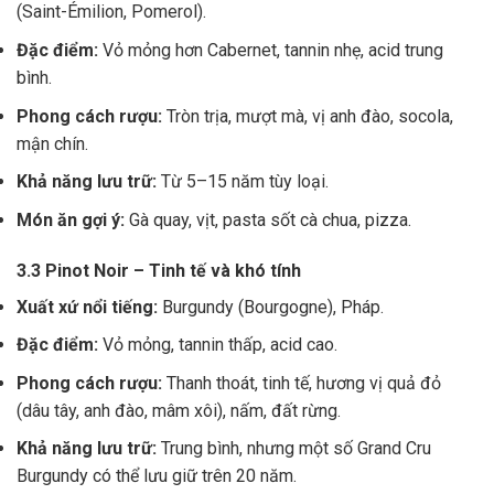
(Saint-Émilion, Pomerol).
Đặc điểm:
Vỏ mỏng hơn Cabernet, tannin nhẹ, acid trung
bình.
Phong cách rượu:
Tròn trịa, mượt mà, vị anh đào, socola,
mận chín.
Khả năng lưu trữ:
Từ 5–15 năm tùy loại.
Món ăn gợi ý:
Gà quay, vịt, pasta sốt cà chua, pizza.
3.3 Pinot Noir – Tinh tế và khó tính
Xuất xứ nổi tiếng:
Burgundy (Bourgogne), Pháp.
Đặc điểm:
Vỏ mỏng, tannin thấp, acid cao.
Phong cách rượu:
Thanh thoát, tinh tế, hương vị quả đỏ
(dâu tây, anh đào, mâm xôi), nấm, đất rừng.
Khả năng lưu trữ:
Trung bình, nhưng một số Grand Cru
Burgundy có thể lưu giữ trên 20 năm.