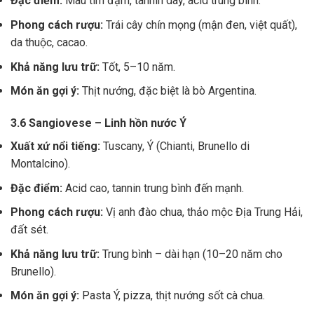
Đặc điểm:
Màu tím đậm, tannin dày, acid trung bình.
Phong cách rượu:
Trái cây chín mọng (mận đen, việt quất),
da thuộc, cacao.
Khả năng lưu trữ:
Tốt, 5–10 năm.
Món ăn gợi ý:
Thịt nướng, đặc biệt là bò Argentina.
3.6 Sangiovese – Linh hồn nước Ý
Xuất xứ nổi tiếng:
Tuscany, Ý (Chianti, Brunello di
Montalcino).
Đặc điểm:
Acid cao, tannin trung bình đến mạnh.
Phong cách rượu:
Vị anh đào chua, thảo mộc Địa Trung Hải,
đất sét.
Khả năng lưu trữ:
Trung bình – dài hạn (10–20 năm cho
Brunello).
Món ăn gợi ý:
Pasta Ý, pizza, thịt nướng sốt cà chua.