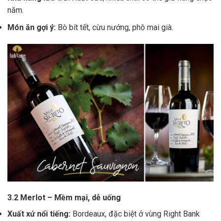
năm.
Món ăn gợi ý:
Bò bít tết, cừu nướng, phô mai già.
3.2 Merlot – Mềm mại, dễ uống
Xuất xứ nổi tiếng:
Bordeaux, đặc biệt ở vùng Right Bank