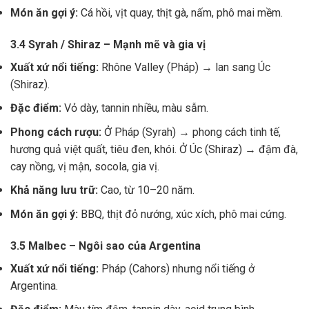
Món ăn gợi ý:
Cá hồi, vịt quay, thịt gà, nấm, phô mai mềm.
3.4 Syrah / Shiraz – Mạnh mẽ và gia vị
Xuất xứ nổi tiếng:
Rhône Valley (Pháp) → lan sang Úc
(Shiraz).
Đặc điểm:
Vỏ dày, tannin nhiều, màu sẫm.
Phong cách rượu:
Ở Pháp (Syrah) → phong cách tinh tế,
hương quả việt quất, tiêu đen, khói. Ở Úc (Shiraz) → đậm đà,
cay nồng, vị mận, socola, gia vị.
Khả năng lưu trữ:
Cao, từ 10–20 năm.
Món ăn gợi ý:
BBQ, thịt đỏ nướng, xúc xích, phô mai cứng.
3.5 Malbec – Ngôi sao của Argentina
Xuất xứ nổi tiếng:
Pháp (Cahors) nhưng nổi tiếng ở
Argentina.