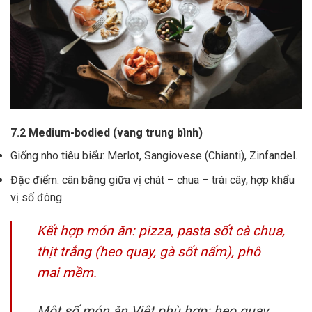
7.2 Medium-bodied (vang trung bình)
Giống nho tiêu biểu: Merlot, Sangiovese (Chianti), Zinfandel.
Đặc điểm: cân bằng giữa vị chát – chua – trái cây, hợp khẩu
vị số đông.
Kết hợp món ăn: pizza, pasta sốt cà chua,
thịt trắng (heo quay, gà sốt nấm), phô
mai mềm.
Một số món ăn Việt phù hợp: heo quay