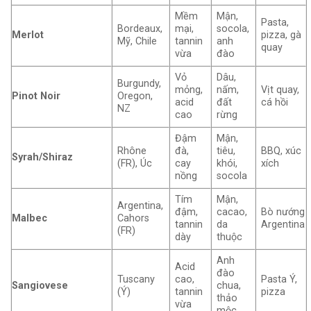
Mềm
Mận,
Pasta,
Bordeaux,
mại,
socola,
Merlot
pizza, gà
Mỹ, Chile
tannin
anh
quay
vừa
đào
Vỏ
Dâu,
Burgundy,
mỏng,
nấm,
Vịt quay,
Pinot Noir
Oregon,
acid
đất
cá hồi
NZ
cao
rừng
Đậm
Mận,
Rhône
đà,
tiêu,
BBQ, xúc
Syrah/Shiraz
(FR), Úc
cay
khói,
xích
nồng
socola
Tím
Mận,
Argentina,
đậm,
cacao,
Bò nướng
Malbec
Cahors
tannin
da
Argentina
(FR)
dày
thuộc
Anh
Acid
đào
Tuscany
cao,
Pasta Ý,
Sangiovese
chua,
(Ý)
tannin
pizza
thảo
vừa
mộc