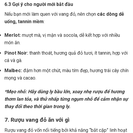
6.3 Gợi ý cho người mới bắt đầu
Nếu bạn mới làm quen với vang đỏ, nên chọn
các dòng dễ
uống, tannin mềm
:
Merlot:
mượt mà, vị mận và socola, dễ kết hợp với nhiều
món ăn.
Pinot Noir:
thanh thoát, hương quả đỏ tươi, ít tannin, hợp với
cá và gà.
Malbec:
đậm hơn một chút, màu tím đẹp, hương trái cây chín
mọng và cacao.
*Mẹo nhỏ: Hãy dùng ly bầu lớn, xoay nhẹ rượu để hương
thơm lan tỏa, và thử nhấp từng ngụm nhỏ để cảm nhận sự
thay đổi theo thời gian trong ly.
7. Rượu vang đỏ ăn với gì
Rượu vang đỏ vốn nổi tiếng bởi khả năng “bắt cặp” linh hoạt