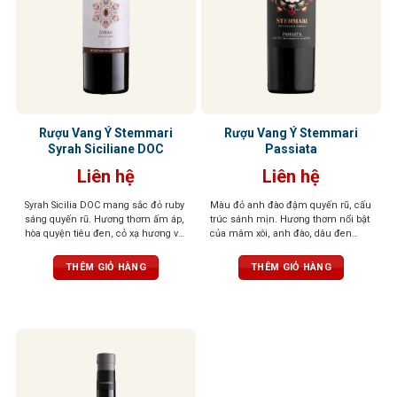
Rượu Vang Ý Stemmari
Rượu Vang Ý Stemmari
Syrah Siciliane DOC
Passiata
Liên hệ
Liên hệ
Syrah Sicilia DOC mang sắc đỏ ruby
Màu đỏ anh đào đậm quyến rũ, cấu
sáng quyến rũ. Hương thơm ấm áp,
trúc sánh mịn. Hương thơm nổi bật
hòa quyện tiêu đen, cỏ xạ hương và
của mâm xôi, anh đào, dâu đen
trái cây rừng hoang dã. Vị vang chát
quyện cùng violet dịu dàng và tiêu
mịn như nhung, cân bằng, dễ chịu,
đen cay nồng. Khi rượu “thở” trong
THÊM GIỎ HÀNG
THÊM GIỎ HÀNG
hậu vị dài, để lại ấn tượng tinh tế và
ly, tầng hương vani và thuốc lá tinh
trọn vẹn.
tế sẽ lan tỏa, mang đến hậu vị đậm
đà, tannin mềm mại, độ chua vừa
phải – tổng thể cân bằng, dễ uống,
kéo dài và khó quên.