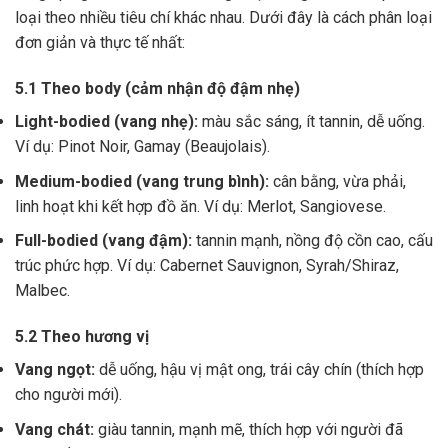
loại theo nhiều tiêu chí khác nhau. Dưới đây là cách phân loại
đơn giản và thực tế nhất:
5.1 Theo body (cảm nhận độ đậm nhẹ)
Light-bodied (vang nhẹ):
màu sắc sáng, ít tannin, dễ uống.
Ví dụ: Pinot Noir, Gamay (Beaujolais).
Medium-bodied (vang trung bình):
cân bằng, vừa phải,
linh hoạt khi kết hợp đồ ăn. Ví dụ: Merlot, Sangiovese.
Full-bodied (vang đậm):
tannin mạnh, nồng độ cồn cao, cấu
trúc phức hợp. Ví dụ: Cabernet Sauvignon, Syrah/Shiraz,
Malbec.
5.2 Theo hương vị
Vang ngọt:
dễ uống, hậu vị mật ong, trái cây chín (thích hợp
cho người mới).
Vang chát:
giàu tannin, mạnh mẽ, thích hợp với người đã