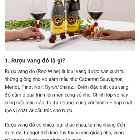
1. Rượu vang đỏ là gì?
Rượu vang đỏ (Red Wine) là loại vang được sản xuất từ
những giống nho vỏ sẫm màu như Cabernet Sauvignon,
Merlot, Pinot Noir, Syrah/Shiraz… Điểm đặc biệt của vang
đỏ nằm ở quá trình lên men cùng vỏ nho. Chính lớp vỏ này
cung cấp màu sắc đỏ đặc trưng, cùng với tannin – hợp chất
tạo vị chát và cấu trúc cho rượu.
Rượu vang đỏ có nhiều loại khác nhau, từ nhẹ nhàng đến
đậm đà, từ ngọt đến khô, tùy thuộc vào giống nho, vùng