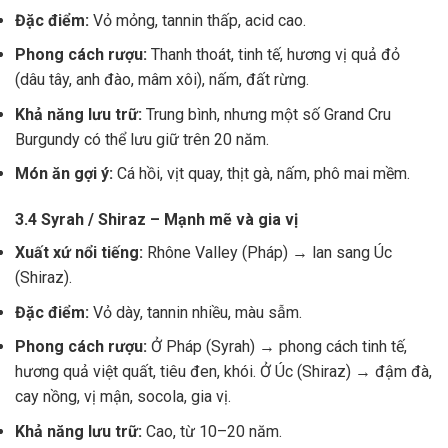
Đặc điểm:
Vỏ mỏng, tannin thấp, acid cao.
Phong cách rượu:
Thanh thoát, tinh tế, hương vị quả đỏ
(dâu tây, anh đào, mâm xôi), nấm, đất rừng.
Khả năng lưu trữ:
Trung bình, nhưng một số Grand Cru
Burgundy có thể lưu giữ trên 20 năm.
Món ăn gợi ý:
Cá hồi, vịt quay, thịt gà, nấm, phô mai mềm.
3.4 Syrah / Shiraz – Mạnh mẽ và gia vị
Xuất xứ nổi tiếng:
Rhône Valley (Pháp) → lan sang Úc
(Shiraz).
Đặc điểm:
Vỏ dày, tannin nhiều, màu sẫm.
Phong cách rượu:
Ở Pháp (Syrah) → phong cách tinh tế,
hương quả việt quất, tiêu đen, khói. Ở Úc (Shiraz) → đậm đà,
cay nồng, vị mận, socola, gia vị.
Khả năng lưu trữ:
Cao, từ 10–20 năm.