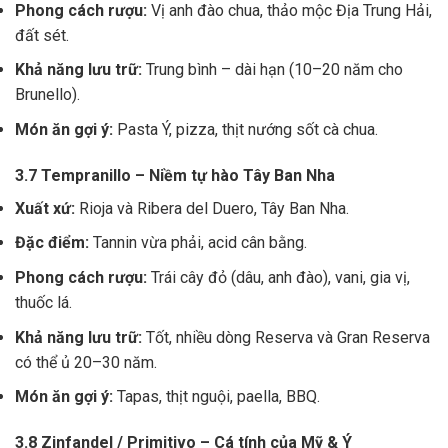
Phong cách rượu:
Vị anh đào chua, thảo mộc Địa Trung Hải,
đất sét.
Khả năng lưu trữ:
Trung bình – dài hạn (10–20 năm cho
Brunello).
Món ăn gợi ý:
Pasta Ý, pizza, thịt nướng sốt cà chua.
3.7 Tempranillo – Niềm tự hào Tây Ban Nha
Xuất xứ:
Rioja và Ribera del Duero, Tây Ban Nha.
Đặc điểm:
Tannin vừa phải, acid cân bằng.
Phong cách rượu:
Trái cây đỏ (dâu, anh đào), vani, gia vị,
thuốc lá.
Khả năng lưu trữ:
Tốt, nhiều dòng Reserva và Gran Reserva
có thể ủ 20–30 năm.
Món ăn gợi ý:
Tapas, thịt nguội, paella, BBQ.
3.8 Zinfandel / Primitivo – Cá tính của Mỹ & Ý