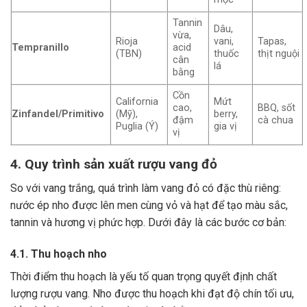
Tannin
Dâu,
vừa,
Rioja
vani,
Tapas,
Tempranillo
acid
(TBN)
thuốc
thịt nguội
cân
lá
bằng
Cồn
California
Mứt
cao,
BBQ, sốt
Zinfandel/Primitivo
(Mỹ),
berry,
đậm
cà chua
Puglia (Ý)
gia vị
vị
4. Quy trình sản xuất rượu vang đỏ
So với vang trắng, quá trình làm vang đỏ có đặc thù riêng:
nước ép nho được lên men cùng vỏ và hạt để tạo màu sắc,
tannin và hương vị phức hợp. Dưới đây là các bước cơ bản:
4.1. Thu hoạch nho
Thời điểm thu hoạch là yếu tố quan trọng quyết định chất
lượng rượu vang. Nho được thu hoạch khi đạt độ chín tối ưu,