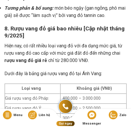
Tương phản & bổ sung:
món béo ngậy (gan ngỗng, phô mai
già) sẽ được “làm sạch vị” bởi vang đỏ tannin cao.
8. Rượu vang đỏ giá bao nhiêu [Cập nhật tháng
9/2025]
Hiện nay, có rất nhiều loại vang đỏ với đa dạng mức giá, từ
rượu vang đỏ cao cấp với mức giá đắt đỏ đến những chai
rượu vang đỏ giá rẻ
chỉ từ 280.000 VNĐ.
Dưới đây là bảng giá rượu vang đỏ tại Ánh Vang:
Loại vang
Khoảng giá (VNĐ)
Giá rượu vang đỏ Pháp:
400.000 – 3.000.000
Giá rượu vang đỏ Ý:
350.000 – 2.500.000
Menu
Liên hệ
Zalo
Giá rượu vang đỏ Chile:
300.000 – 1.500.000
Gọi ngay
Messenger
Giá rượu vang đỏ Tây Ban
350.000 – 2.000.000