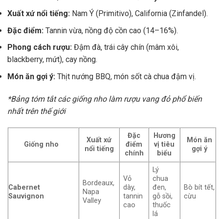
Xuất xứ nổi tiếng:
Nam Ý (Primitivo), California (Zinfandel).
Đặc điểm:
Tannin vừa, nồng độ cồn cao (14–16%).
Phong cách rượu:
Đậm đà, trái cây chín (mâm xôi,
blackberry, mứt), cay nồng.
Món ăn gợi ý:
Thịt nướng BBQ, món sốt cà chua đậm vị.
*Bảng tóm tắt các giống nho làm rượu vang đỏ phổ biến
nhất trên thế giới
Đặc
Hương
Xuất xứ
Món ăn
Giống nho
điểm
vị tiêu
nổi tiếng
gợi ý
chính
biểu
Lý
Vỏ
chua
Bordeaux,
Cabernet
dày,
đen,
Bò bít tết,
Napa
Sauvignon
tannin
gỗ sồi,
cừu
Valley
cao
thuốc
lá