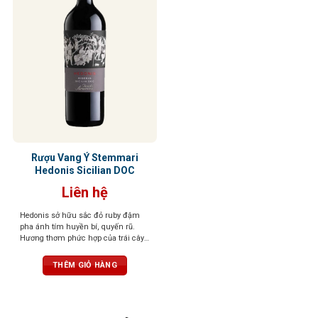
Rượu Vang Ý Stemmari
Hedonis Sicilian DOC
Liên hệ
Hedonis sở hữu sắc đỏ ruby đậm
pha ánh tím huyền bí, quyến rũ.
Hương thơm phức hợp của trái cây
đỏ sấy khô, hồi, gia vị ngọt, thoang
thoảng hạnh nhân, vani và thuốc lá
THÊM GIỎ HÀNG
tinh tế. Vị vang tròn trịa, chát êm,
cân bằng, hậu vị ngọt dịu và kéo dài.