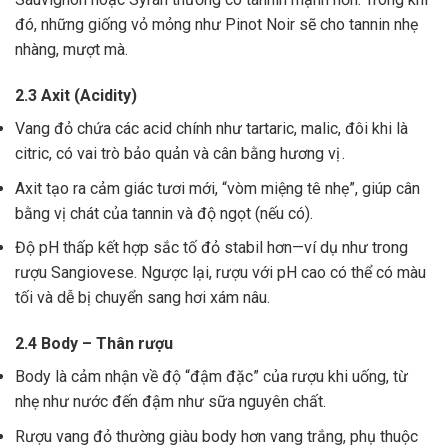
đó, những giống vỏ mỏng như Pinot Noir sẽ cho tannin nhẹ
nhàng, mượt mà.
2.3 Axit (Acidity)
Vang đỏ chứa các acid chính như tartaric, malic, đôi khi là
citric, có vai trò bảo quản và cân bằng hương vị .
Axit tạo ra cảm giác tươi mới, “vòm miệng tê nhẹ”, giúp cân
bằng vị chát của tannin và độ ngọt (nếu có).
Độ pH thấp kết hợp sắc tố đỏ stabil hơn—ví dụ như trong
rượu Sangiovese. Ngược lại, rượu với pH cao có thể có màu
tối và dễ bị chuyển sang hơi xám nâu.
2.4 Body – Thân rượu
Body là cảm nhận về độ “đậm đặc” của rượu khi uống, từ
nhẹ như nước đến đậm như sữa nguyên chất.
Rượu vang đỏ thường giàu body hơn vang trắng, phụ thuộc