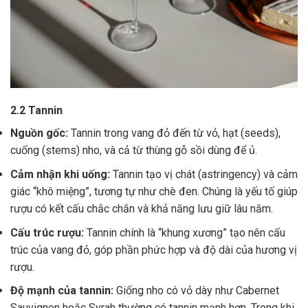
2.2 Tannin
Nguồn gốc:
Tannin trong vang đỏ đến từ vỏ, hạt (seeds),
cuống (stems) nho, và cả từ thùng gỗ sồi dùng để ủ.
Cảm nhận khi uống:
Tannin tạo vị chát (astringency) và cảm
giác “khô miệng”, tương tự như chè đen. Chúng là yếu tố giúp
rượu có kết cấu chắc chắn và khả năng lưu giữ lâu năm.
Cấu trúc rượu:
Tannin chính là “khung xương” tạo nên cấu
trúc của vang đỏ, góp phần phức hợp và độ dài của hương vị
rượu.
Độ mạnh của tannin:
Giống nho có vỏ dày như Cabernet
Sauvignon hoặc Syrah thường có tannin mạnh hơn. Trong khi