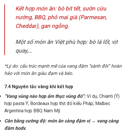
Kết hợp món ăn: bò bít tết, sườn cừu
nướng, BBQ, phô mai già (Parmesan,
Cheddar), gan ngỗng.
Một số món ăn Việt phù hợp: bò lá lốt, vịt
quay,…
*Lý do: cấu trúc mạnh mẽ của vang đậm “sánh đôi” hoàn
hảo với món ăn giàu đạm và béo.
7.4 Nguyên tắc vàng khi kết hợp
“Vang vùng nào hợp ẩm thực vùng đó”:
Ví dụ, Chianti (Ý)
hợp pasta Ý; Bordeaux hợp thịt đỏ kiểu Pháp; Malbec
Argentina hợp BBQ Nam Mỹ.
Cân bằng cường độ: món ăn càng đậm vị → vang càng
đậm body.