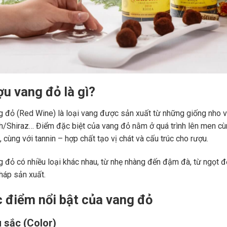
ợu vang đỏ là gì?
 đỏ (Red Wine) là loại vang được sản xuất từ những giống nho 
ah/Shiraz… Điểm đặc biệt của vang đỏ nằm ở quá trình lên men c
 cùng với tannin – hợp chất tạo vị chát và cấu trúc cho rượu.
 đỏ có nhiều loại khác nhau, từ nhẹ nhàng đến đậm đà, từ ngọt đế
áp sản xuất.
c điểm nổi bật của vang đỏ
 sắc (Color)