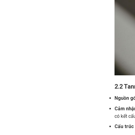
2.2 Tan
Nguồn gố
Cảm nhận
có kết cấ
Cấu trúc