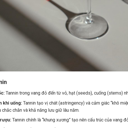
nin
c:
Tannin trong vang đỏ đến từ vỏ, hạt (seeds), cuống (stems) nh
 khi uống:
Tannin tạo vị chát (astringency) và cảm giác “khô miệ
u chắc chắn và khả năng lưu giữ lâu năm.
 rượu:
Tannin chính là “khung xương” tạo nên cấu trúc của vang đ