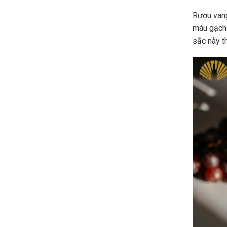
Rượu vang
màu gạch
sắc này t