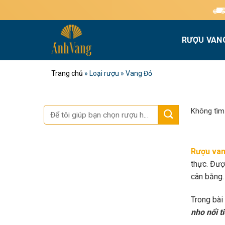
Bỏ
Miễn phí giao hàn
qua
nội
RƯỢU VAN
dung
Trang chủ
»
Loại rượu
»
Vang Đỏ
Tìm
Không tìm
kiếm:
Rượu van
thực. Đượ
cân bằng.
Trong bài
nho nổi t