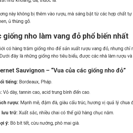
ất như khoáng, da, thuốc lá.
ng này không bị thêm vào rượu, mà sáng bật từ các hợp chất tự 
men, ủ thùng gỗ.
c giống nho làm vang đỏ phổ biến nhất
giới có hàng trăm giống nho để sản xuất rượu vang đỏ, nhưng chỉ m
 Dưới đây là những giống nho tiêu biểu, được các nhà làm rượu và
ernet Sauvignon – “Vua của các giống nho đỏ”
ổi tiếng:
Bordeaux, Pháp.
:
Vỏ dày, tannin cao, acid trung bình đến cao.
ch rượu:
Mạnh mẽ, đậm đà, giàu cấu trúc, hương vị quả lý chua đe
lưu trữ:
Xuất sắc, nhiều chai có thể giữ hàng chục năm.
i ý:
Bò bít tết, cừu nướng, phô mai già.