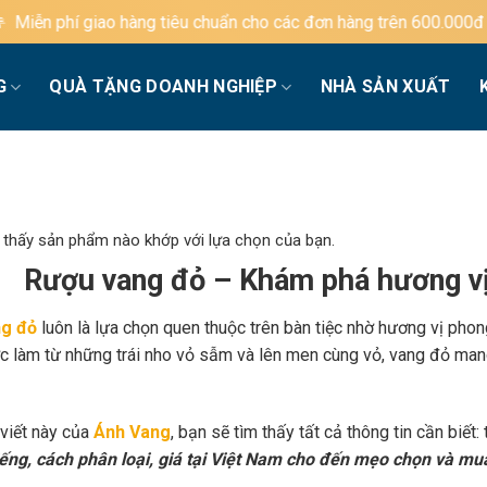
g tiêu chuẩn cho các đơn hàng trên 600.000đ
G
QUÀ TẶNG DOANH NGHIỆP
NHÀ SẢN XUẤT
 thấy sản phẩm nào khớp với lựa chọn của bạn.
Rượu vang đỏ – Khám phá hương vị
g đỏ
luôn là lựa chọn quen thuộc trên bàn tiệc nhờ hương vị phon
c làm từ những trái nho vỏ sẫm và lên men cùng vỏ, vang đỏ mang
 viết này của
Ánh Vang
, bạn sẽ tìm thấy tất cả thông tin cần biết:
iếng, cách phân loại, giá tại Việt Nam cho đến mẹo chọn và mu