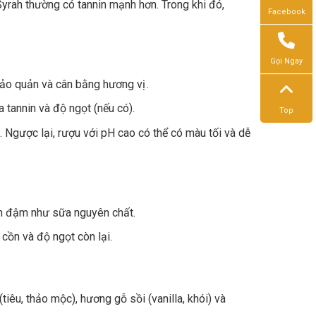
rah thường có tannin mạnh hơn. Trong khi đó,
Facebook
Gọi Ngay
 bảo quản và cân bằng hương vị .
a tannin và độ ngọt (nếu có).
Top
 Ngược lại, rượu với pH cao có thể có màu tối và dễ
n đậm như sữa nguyên chất.
cồn và độ ngọt còn lại.
tiêu, thảo mộc), hương gỗ sồi (vanilla, khói) và