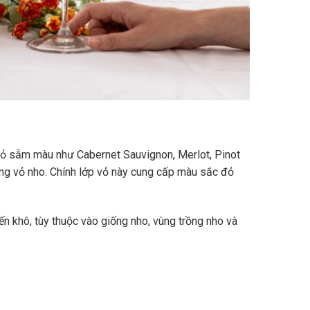
vỏ sẫm màu như Cabernet Sauvignon, Merlot, Pinot
ùng vỏ nho. Chính lớp vỏ này cung cấp màu sắc đỏ
n khô, tùy thuộc vào giống nho, vùng trồng nho và