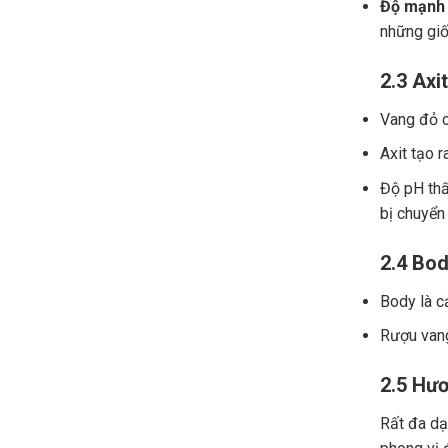
Độ mạnh 
những giố
2.3 Axit
Vang đỏ ch
Axit tạo r
Độ pH thấ
bị chuyển
2.4 Bod
Body là c
Rượu vang
2.5 Hươ
Rất đa dạn