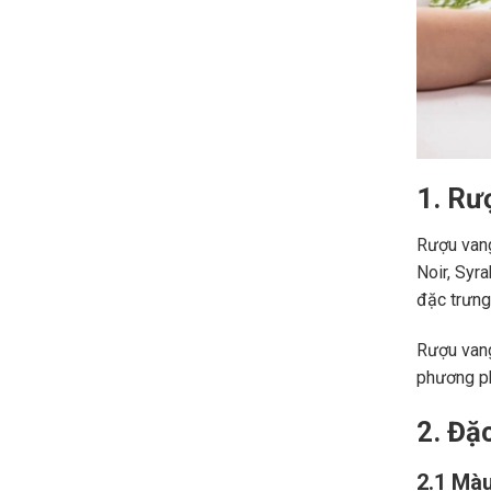
1. Rư
Rượu vang
Noir, Syr
đặc trưng,
Rượu vang
phương ph
2. Đặ
2.1 Màu