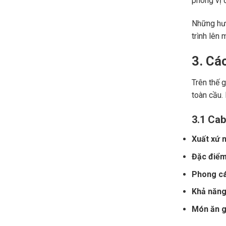
phong vị đ
Những hươ
trình lên 
3. Cá
Trên thế 
toàn cầu.
3.1 Cab
Xuất xứ n
Đặc điểm
Phong cá
Khả năng 
Món ăn gợ