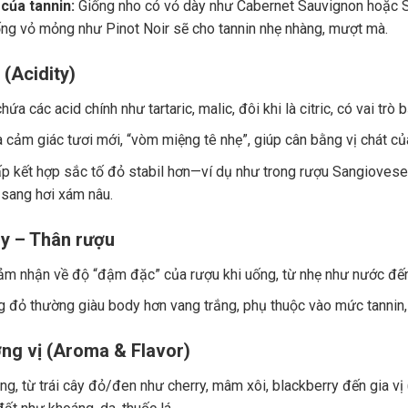
của tannin:
Giống nho có vỏ dày như Cabernet Sauvignon hoặc Sy
ng vỏ mỏng như Pinot Noir sẽ cho tannin nhẹ nhàng, mượt mà.
 (Acidity)
ứa các acid chính như tartaric, malic, đôi khi là citric, có vai trò
a cảm giác tươi mới, “vòm miệng tê nhẹ”, giúp cân bằng vị chát củ
p kết hợp sắc tố đỏ stabil hơn—ví dụ như trong rượu Sangiovese.
 sang hơi xám nâu.
y – Thân rượu
ảm nhận về độ “đậm đặc” của rượu khi uống, từ nhẹ như nước đế
 đỏ thường giàu body hơn vang trắng, phụ thuộc vào mức tannin, 
ng vị (Aroma & Flavor)
g, từ trái cây đỏ/đen như cherry, mâm xôi, blackberry đến gia vị (