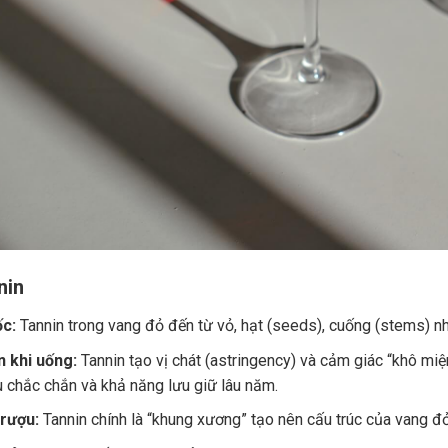
nin
c:
Tannin trong vang đỏ đến từ vỏ, hạt (seeds), cuống (stems) nh
 khi uống:
Tannin tạo vị chát (astringency) và cảm giác “khô miệ
u chắc chắn và khả năng lưu giữ lâu năm.
 rượu:
Tannin chính là “khung xương” tạo nên cấu trúc của vang đ