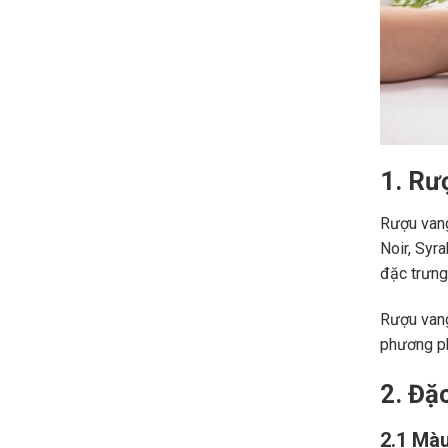
1. Rư
Rượu vang
Noir, Syr
đặc trưng,
Rượu vang
phương ph
2. Đặ
2.1 Màu