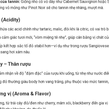
của tannin:
Giống nho có vỏ dày như Cabernet Sauvignon hoặc Sy
ng vỏ mỏng như Pinot Noir sẽ cho tannin nhẹ nhàng, mượt mà.
 (Acidity)
ứa các acid chính như tartaric, malic, đôi khi là citric, có vai trò
a cảm giác tươi mới, “vòm miệng tê nhẹ”, giúp cân bằng vị chát củ
p kết hợp sắc tố đỏ stabil hơn—ví dụ như trong rượu Sangiovese.
 sang hơi xám nâu.
y – Thân rượu
ảm nhận về độ “đậm đặc” của rượu khi uống, từ nhẹ như nước đế
 đỏ thường giàu body hơn vang trắng, phụ thuộc vào mức tannin, 
ng vị (Aroma & Flavor)
g, từ trái cây đỏ/đen như cherry, mâm xôi, blackberry đến gia vị (