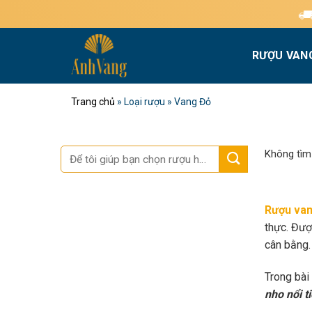
Bỏ
Miễn phí giao hàn
qua
nội
RƯỢU VAN
dung
Trang chủ
»
Loại rượu
»
Vang Đỏ
Tìm
Không tìm
kiếm:
Rượu van
thực. Đượ
cân bằng.
Trong bài
nho nổi t