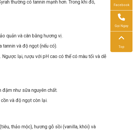
rah thường có tannin mạnh hơn. Trong khi đó,
Facebook
Gọi Ngay
 bảo quản và cân bằng hương vị .
a tannin và độ ngọt (nếu có).
Top
 Ngược lại, rượu với pH cao có thể có màu tối và dễ
n đậm như sữa nguyên chất.
cồn và độ ngọt còn lại.
tiêu, thảo mộc), hương gỗ sồi (vanilla, khói) và