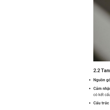
2.2 Tan
Nguồn gố
Cảm nhận
có kết cấ
Cấu trúc