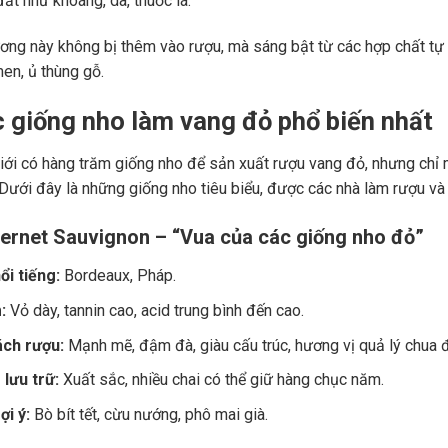
ất như khoáng, da, thuốc lá.
ng này không bị thêm vào rượu, mà sáng bật từ các hợp chất tự 
men, ủ thùng gỗ.
c giống nho làm vang đỏ phổ biến nhất
giới có hàng trăm giống nho để sản xuất rượu vang đỏ, nhưng chỉ m
 Dưới đây là những giống nho tiêu biểu, được các nhà làm rượu và
ernet Sauvignon – “Vua của các giống nho đỏ”
ổi tiếng:
Bordeaux, Pháp.
:
Vỏ dày, tannin cao, acid trung bình đến cao.
ch rượu:
Mạnh mẽ, đậm đà, giàu cấu trúc, hương vị quả lý chua đe
lưu trữ:
Xuất sắc, nhiều chai có thể giữ hàng chục năm.
i ý:
Bò bít tết, cừu nướng, phô mai già.