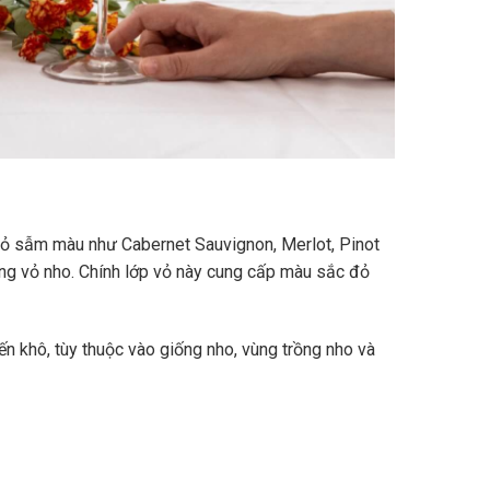
vỏ sẫm màu như Cabernet Sauvignon, Merlot, Pinot
ùng vỏ nho. Chính lớp vỏ này cung cấp màu sắc đỏ
n khô, tùy thuộc vào giống nho, vùng trồng nho và