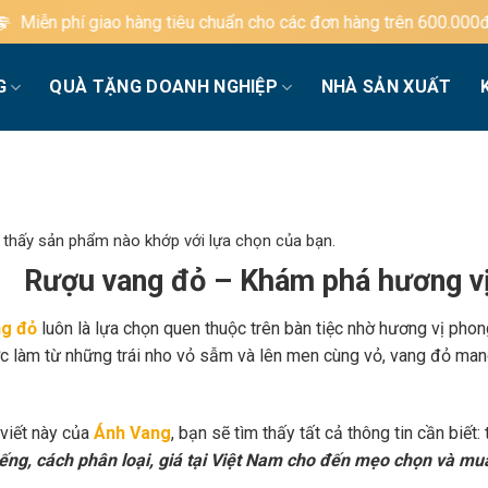
g tiêu chuẩn cho các đơn hàng trên 600.000đ
G
QUÀ TẶNG DOANH NGHIỆP
NHÀ SẢN XUẤT
 thấy sản phẩm nào khớp với lựa chọn của bạn.
Rượu vang đỏ – Khám phá hương vị
g đỏ
luôn là lựa chọn quen thuộc trên bàn tiệc nhờ hương vị phon
c làm từ những trái nho vỏ sẫm và lên men cùng vỏ, vang đỏ mang
 viết này của
Ánh Vang
, bạn sẽ tìm thấy tất cả thông tin cần biết:
iếng, cách phân loại, giá tại Việt Nam cho đến mẹo chọn và mu