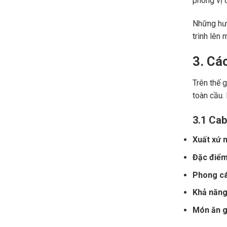
phong vị đ
Những hươ
trình lên 
3. Cá
Trên thế 
toàn cầu.
3.1 Cab
Xuất xứ n
Đặc điểm
Phong cá
Khả năng 
Món ăn gợ