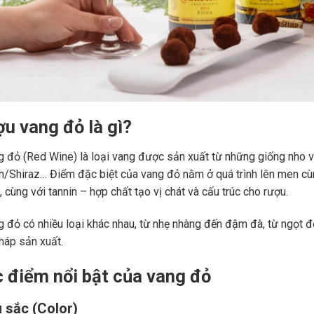
ợu vang đỏ là gì?
 đỏ (Red Wine) là loại vang được sản xuất từ những giống nho 
ah/Shiraz… Điểm đặc biệt của vang đỏ nằm ở quá trình lên men c
 cùng với tannin – hợp chất tạo vị chát và cấu trúc cho rượu.
 đỏ có nhiều loại khác nhau, từ nhẹ nhàng đến đậm đà, từ ngọt đế
áp sản xuất.
c điểm nổi bật của vang đỏ
 sắc (Color)