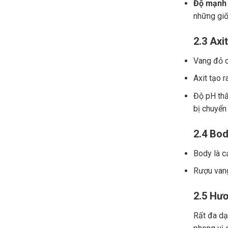
Độ mạnh 
những giố
2.3 Axit
Vang đỏ ch
Axit tạo r
Độ pH thấ
bị chuyển
2.4 Bod
Body là c
Rượu vang
2.5 Hươ
Rất đa dạn