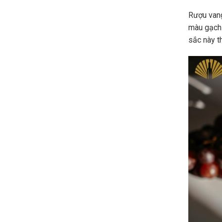
Rượu vang
màu gạch
sắc này t