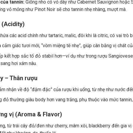
của tannin:
Giống nho có vỏ dày như Cabernet Sauvignon hoặc Sy
ng vỏ mỏng như Pinot Noir sẽ cho tannin nhẹ nhàng, mượt mà.
 (Acidity)
ứa các acid chính như tartaric, malic, đôi khi là citric, có vai trò
a cảm giác tươi mới, “vòm miệng tê nhẹ”, giúp cân bằng vị chát củ
p kết hợp sắc tố đỏ stabil hơn—ví dụ như trong rượu Sangiovese.
 sang hơi xám nâu.
y – Thân rượu
ảm nhận về độ “đậm đặc” của rượu khi uống, từ nhẹ như nước đế
 đỏ thường giàu body hơn vang trắng, phụ thuộc vào mức tannin, 
ng vị (Aroma & Flavor)
g, từ trái cây đỏ/đen như cherry, mâm xôi, blackberry đến gia vị (