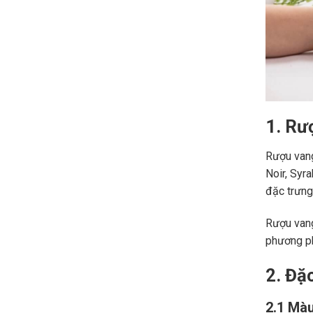
1. Rư
Rượu vang
Noir, Syr
đặc trưng,
Rượu vang
phương ph
2. Đặ
2.1 Màu