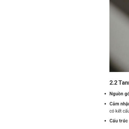
2.2 Tan
Nguồn gố
Cảm nhận
có kết cấ
Cấu trúc