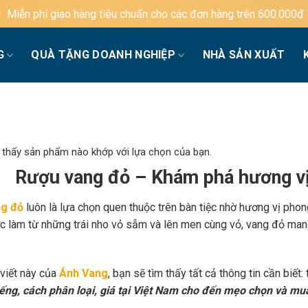
 tiêu chuẩn cho các đơn hàng trên 600.000đ
G
QUÀ TẶNG DOANH NGHIỆP
NHÀ SẢN XUẤT
 thấy sản phẩm nào khớp với lựa chọn của bạn.
Rượu vang đỏ – Khám phá hương vị
g đỏ
luôn là lựa chọn quen thuộc trên bàn tiệc nhờ hương vị phon
c làm từ những trái nho vỏ sẫm và lên men cùng vỏ, vang đỏ mang
 viết này của
Ánh Vang
, bạn sẽ tìm thấy tất cả thông tin cần biết:
iếng, cách phân loại, giá tại Việt Nam cho đến mẹo chọn và mu