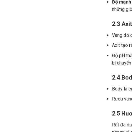
Độ mạnh 
những giố
2.3 Axit
Vang đỏ ch
Axit tạo r
Độ pH thấ
bị chuyển
2.4 Bod
Body là c
Rượu vang
2.5 Hươ
Rất đa dạn