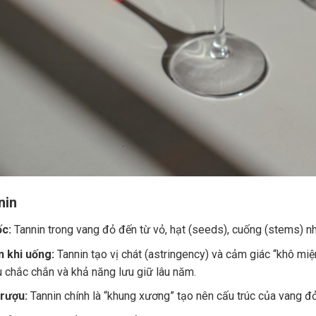
nin
c:
Tannin trong vang đỏ đến từ vỏ, hạt (seeds), cuống (stems) nh
 khi uống:
Tannin tạo vị chát (astringency) và cảm giác “khô miệ
u chắc chắn và khả năng lưu giữ lâu năm.
 rượu:
Tannin chính là “khung xương” tạo nên cấu trúc của vang đ