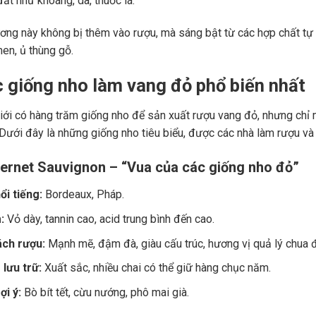
ất như khoáng, da, thuốc lá.
ng này không bị thêm vào rượu, mà sáng bật từ các hợp chất tự 
men, ủ thùng gỗ.
c giống nho làm vang đỏ phổ biến nhất
giới có hàng trăm giống nho để sản xuất rượu vang đỏ, nhưng chỉ m
 Dưới đây là những giống nho tiêu biểu, được các nhà làm rượu và
ernet Sauvignon – “Vua của các giống nho đỏ”
ổi tiếng:
Bordeaux, Pháp.
:
Vỏ dày, tannin cao, acid trung bình đến cao.
ch rượu:
Mạnh mẽ, đậm đà, giàu cấu trúc, hương vị quả lý chua đe
lưu trữ:
Xuất sắc, nhiều chai có thể giữ hàng chục năm.
i ý:
Bò bít tết, cừu nướng, phô mai già.