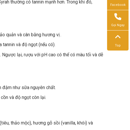
rah thường có tannin mạnh hơn. Trong khi đó,
Facebook
Gọi Ngay
 bảo quản và cân bằng hương vị .
a tannin và độ ngọt (nếu có).
Top
 Ngược lại, rượu với pH cao có thể có màu tối và dễ
n đậm như sữa nguyên chất.
cồn và độ ngọt còn lại.
tiêu, thảo mộc), hương gỗ sồi (vanilla, khói) và