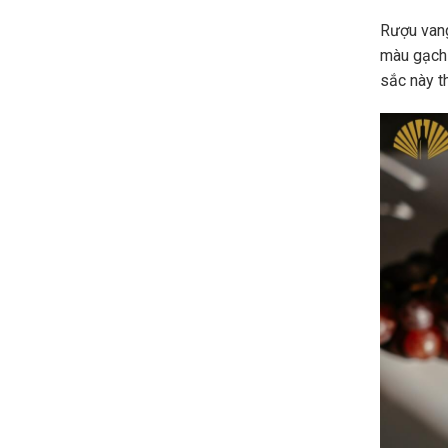
Rượu vang
màu gạch
sắc này t