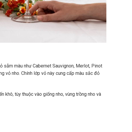
vỏ sẫm màu như Cabernet Sauvignon, Merlot, Pinot
ùng vỏ nho. Chính lớp vỏ này cung cấp màu sắc đỏ
n khô, tùy thuộc vào giống nho, vùng trồng nho và