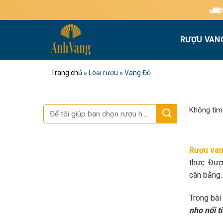
Bỏ
Miễn phí giao hàng
qua
nội
RƯỢU VAN
dung
Trang chủ
»
Loại rượu
»
Vang Đỏ
Tìm
Không tìm
kiếm:
Rượu van
thực. Đượ
cân bằng.
Trong bài
nho nổi t