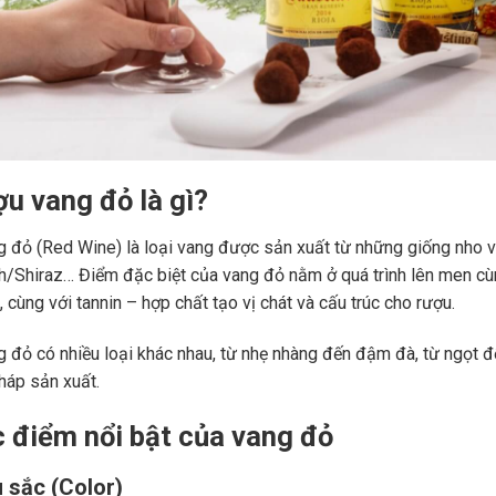
ợu vang đỏ là gì?
 đỏ (Red Wine) là loại vang được sản xuất từ những giống nho 
ah/Shiraz… Điểm đặc biệt của vang đỏ nằm ở quá trình lên men c
 cùng với tannin – hợp chất tạo vị chát và cấu trúc cho rượu.
 đỏ có nhiều loại khác nhau, từ nhẹ nhàng đến đậm đà, từ ngọt đế
áp sản xuất.
c điểm nổi bật của vang đỏ
 sắc (Color)