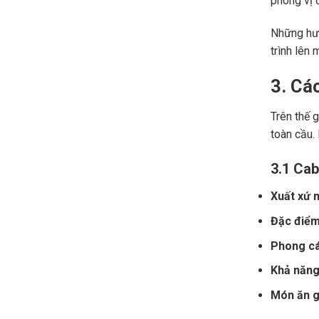
phong vị đ
Những hươ
trình lên 
3. Cá
Trên thế 
toàn cầu.
3.1 Cab
Xuất xứ n
Đặc điểm
Phong cá
Khả năng 
Món ăn gợ