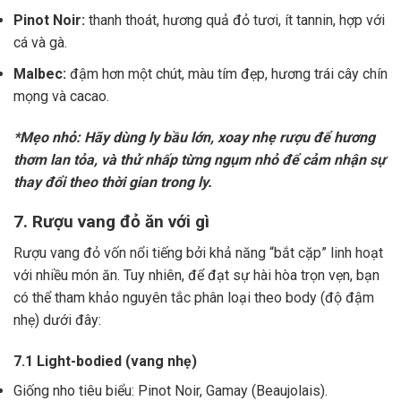
Pinot Noir:
thanh thoát, hương quả đỏ tươi, ít tannin, hợp với
cá và gà.
Malbec:
đậm hơn một chút, màu tím đẹp, hương trái cây chín
mọng và cacao.
*Mẹo nhỏ: Hãy dùng ly bầu lớn, xoay nhẹ rượu để hương
thơm lan tỏa, và thử nhấp từng ngụm nhỏ để cảm nhận sự
thay đổi theo thời gian trong ly.
7. Rượu vang đỏ ăn với gì
Rượu vang đỏ vốn nổi tiếng bởi khả năng “bắt cặp” linh hoạt
với nhiều món ăn. Tuy nhiên, để đạt sự hài hòa trọn vẹn, bạn
có thể tham khảo nguyên tắc phân loại theo body (độ đậm
nhẹ) dưới đây:
7.1 Light-bodied (vang nhẹ)
Giống nho tiêu biểu: Pinot Noir, Gamay (Beaujolais).