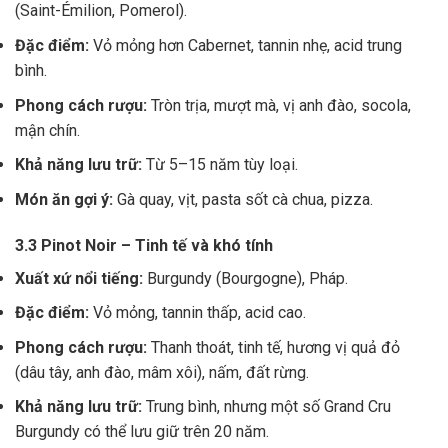
(Saint-Émilion, Pomerol).
Đặc điểm:
Vỏ mỏng hơn Cabernet, tannin nhẹ, acid trung
bình.
Phong cách rượu:
Tròn trịa, mượt mà, vị anh đào, socola,
mận chín.
Khả năng lưu trữ:
Từ 5–15 năm tùy loại.
Món ăn gợi ý:
Gà quay, vịt, pasta sốt cà chua, pizza.
3.3 Pinot Noir – Tinh tế và khó tính
Xuất xứ nổi tiếng:
Burgundy (Bourgogne), Pháp.
Đặc điểm:
Vỏ mỏng, tannin thấp, acid cao.
Phong cách rượu:
Thanh thoát, tinh tế, hương vị quả đỏ
(dâu tây, anh đào, mâm xôi), nấm, đất rừng.
Khả năng lưu trữ:
Trung bình, nhưng một số Grand Cru
Burgundy có thể lưu giữ trên 20 năm.