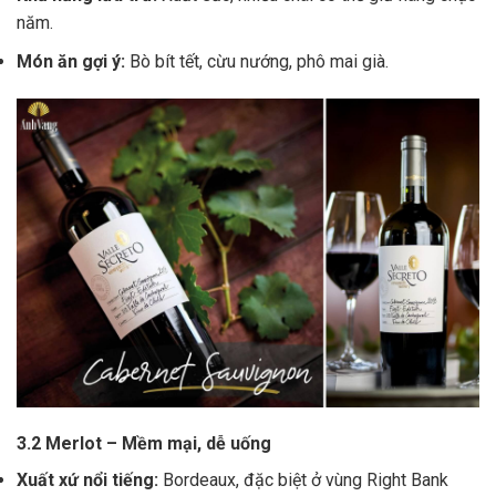
năm.
Món ăn gợi ý:
Bò bít tết, cừu nướng, phô mai già.
3.2 Merlot – Mềm mại, dễ uống
Xuất xứ nổi tiếng:
Bordeaux, đặc biệt ở vùng Right Bank