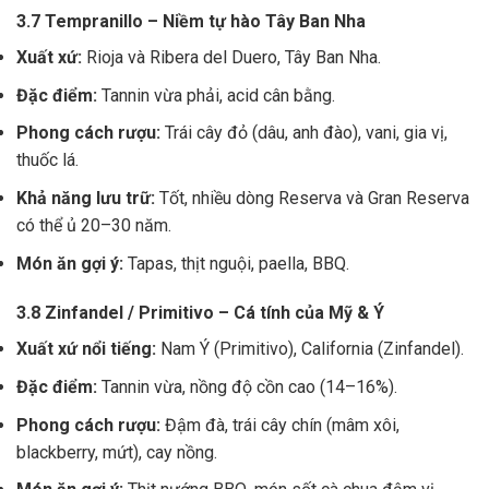
3.7 Tempranillo – Niềm tự hào Tây Ban Nha
Xuất xứ:
Rioja và Ribera del Duero, Tây Ban Nha.
Đặc điểm:
Tannin vừa phải, acid cân bằng.
Phong cách rượu:
Trái cây đỏ (dâu, anh đào), vani, gia vị,
thuốc lá.
Khả năng lưu trữ:
Tốt, nhiều dòng Reserva và Gran Reserva
có thể ủ 20–30 năm.
Món ăn gợi ý:
Tapas, thịt nguội, paella, BBQ.
3.8 Zinfandel / Primitivo – Cá tính của Mỹ & Ý
Xuất xứ nổi tiếng:
Nam Ý (Primitivo), California (Zinfandel).
Đặc điểm:
Tannin vừa, nồng độ cồn cao (14–16%).
Phong cách rượu:
Đậm đà, trái cây chín (mâm xôi,
blackberry, mứt), cay nồng.