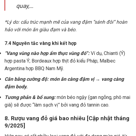
quay,…
*Lý do: cấu trúc mạnh mẽ của vang đậm “sánh đôi” hoàn
hảo với món ăn giàu đạm và béo.
7.4 Nguyên tắc vàng khi kết hợp
“Vang vùng nào hợp ẩm thực vùng đó”:
Ví dụ, Chianti (Ý)
hợp pasta Ý; Bordeaux hợp thịt đỏ kiểu Pháp; Malbec
Argentina hợp BBQ Nam Mỹ.
Cân bằng cường độ: món ăn càng đậm vị → vang càng
đậm body.
Tương phản & bổ sung:
món béo ngậy (gan ngỗng, phô mai
già) sẽ được “làm sạch vị” bởi vang đỏ tannin cao.
8. Rượu vang đỏ giá bao nhiêu [Cập nhật tháng
9/2025]