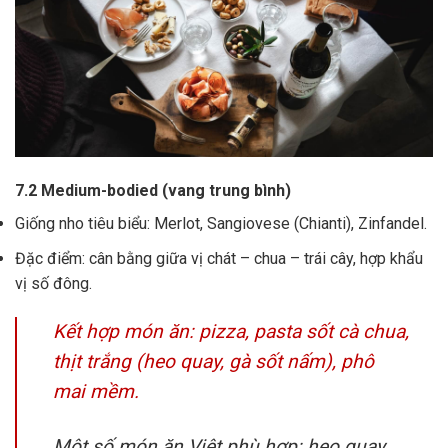
7.2 Medium-bodied (vang trung bình)
Giống nho tiêu biểu: Merlot, Sangiovese (Chianti), Zinfandel.
Đặc điểm: cân bằng giữa vị chát – chua – trái cây, hợp khẩu
vị số đông.
Kết hợp món ăn: pizza, pasta sốt cà chua,
thịt trắng (heo quay, gà sốt nấm), phô
mai mềm.
Một số món ăn Việt phù hợp: heo quay