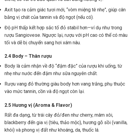
Axit tạo ra cảm giác tươi mới, “vòm miệng tê nhẹ”, giúp cân
bằng vị chát của tannin và độ ngọt (nếu có).
Độ pH thấp kết hợp sắc tố đỏ stabil hơn—ví dụ như trong
rượu Sangiovese. Ngược lại, rượu với pH cao có thể có màu
tối và dễ bị chuyển sang hơi xám nâu.
2.4 Body – Thân rượu
Body là cảm nhận về độ “đậm đặc” của rượu khi uống, từ
nhẹ như nước đến đậm như sữa nguyên chất.
Rượu vang đỏ thường giàu body hơn vang trắng, phụ thuộc
vào mức tannin, cồn và độ ngọt còn lại.
2.5 Hương vị (Aroma & Flavor)
Rất đa dạng, từ trái cây đỏ/đen như cherry, mâm xôi,
blackberry đến gia vị (tiêu, thảo mộc), hương gỗ sồi (vanilla,
khói) và phong vị đất như khoáng, da, thuốc lá.