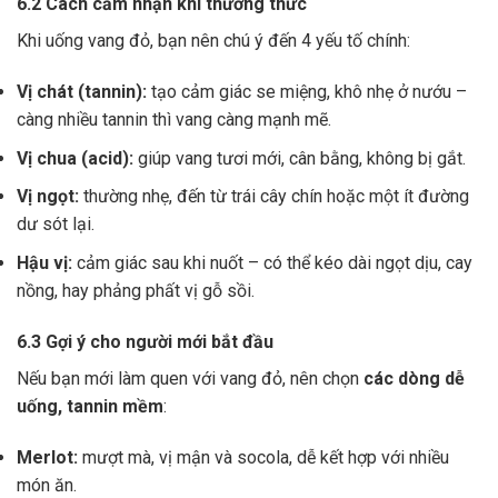
6.2 Cách cảm nhận khi thưởng thức
Khi uống vang đỏ, bạn nên chú ý đến 4 yếu tố chính:
Vị chát (tannin):
tạo cảm giác se miệng, khô nhẹ ở nướu –
càng nhiều tannin thì vang càng mạnh mẽ.
Vị chua (acid):
giúp vang tươi mới, cân bằng, không bị gắt.
Vị ngọt:
thường nhẹ, đến từ trái cây chín hoặc một ít đường
dư sót lại.
Hậu vị:
cảm giác sau khi nuốt – có thể kéo dài ngọt dịu, cay
nồng, hay phảng phất vị gỗ sồi.
6.3 Gợi ý cho người mới bắt đầu
Nếu bạn mới làm quen với vang đỏ, nên chọn
các dòng dễ
uống, tannin mềm
:
Merlot:
mượt mà, vị mận và socola, dễ kết hợp với nhiều
món ăn.