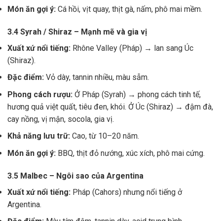
Món ăn gợi ý:
Cá hồi, vịt quay, thịt gà, nấm, phô mai mềm.
3.4 Syrah / Shiraz – Mạnh mẽ và gia vị
Xuất xứ nổi tiếng:
Rhône Valley (Pháp) → lan sang Úc
(Shiraz).
Đặc điểm:
Vỏ dày, tannin nhiều, màu sẫm.
Phong cách rượu:
Ở Pháp (Syrah) → phong cách tinh tế,
hương quả việt quất, tiêu đen, khói. Ở Úc (Shiraz) → đậm đà,
cay nồng, vị mận, socola, gia vị.
Khả năng lưu trữ:
Cao, từ 10–20 năm.
Món ăn gợi ý:
BBQ, thịt đỏ nướng, xúc xích, phô mai cứng.
3.5 Malbec – Ngôi sao của Argentina
Xuất xứ nổi tiếng:
Pháp (Cahors) nhưng nổi tiếng ở
Argentina.