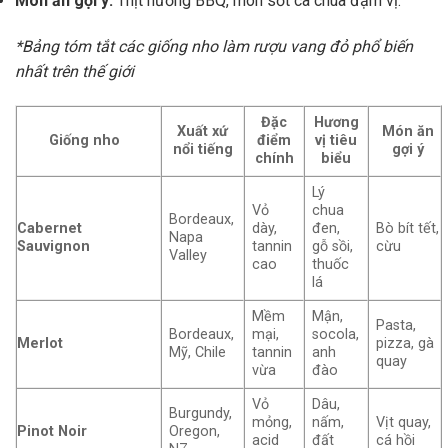
Món ăn gợi ý:
Thịt nướng BBQ, món sốt cà chua đậm vị.
*Bảng tóm tắt các giống nho làm rượu vang đỏ phổ biến
nhất trên thế giới
Đặc
Hương
Xuất xứ
Món ăn
Giống nho
điểm
vị tiêu
nổi tiếng
gợi ý
chính
biểu
Lý
Vỏ
chua
Bordeaux,
Cabernet
dày,
đen,
Bò bít tết,
Napa
Sauvignon
tannin
gỗ sồi,
cừu
Valley
cao
thuốc
lá
Mềm
Mận,
Pasta,
Bordeaux,
mại,
socola,
Merlot
pizza, gà
Mỹ, Chile
tannin
anh
quay
vừa
đào
Vỏ
Dâu,
Burgundy,
mỏng,
nấm,
Vịt quay,
Pinot Noir
Oregon,
acid
đất
cá hồi