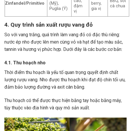
cao,
BBQ, sốt
Zinfandel/Primitivo
(Mỹ),
berry,
đậm
cà chua
Puglia (Ý)
gia vị
vị
4. Quy trình sản xuất rượu vang đỏ
So với vang trắng, quá trình làm vang đỏ có đặc thù riêng:
nước ép nho được lên men cùng vỏ và hạt để tạo màu sắc,
tannin và hương vị phức hợp. Dưới đây là các bước cơ bản:
4.1. Thu hoạch nho
Thời điểm thu hoạch là yếu tố quan trọng quyết định chất
lượng rượu vang. Nho được thu hoạch khi đạt độ chín tối ưu,
đảm bảo lượng đường và axit cân bằng.
Thu hoạch có thể được thực hiện bằng tay hoặc bằng máy,
tùy thuộc vào địa hình và quy mô sản xuất.