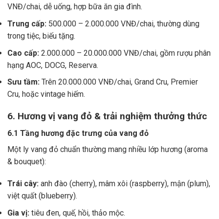
VNĐ/chai, dễ uống, hợp bữa ăn gia đình.
Trung cấp:
500.000 – 2.000.000 VNĐ/chai, thường dùng
trong tiệc, biếu tặng.
Cao cấp:
2.000.000 – 20.000.000 VNĐ/chai, gồm rượu phân
hạng AOC, DOCG, Reserva.
Sưu tầm:
Trên 20.000.000 VNĐ/chai, Grand Cru, Premier
Cru, hoặc vintage hiếm.
6. Hương vị vang đỏ & trải nghiệm thưởng thức
6.1 Tầng hương đặc trưng của vang đỏ
Một ly vang đỏ chuẩn thường mang nhiều lớp hương (aroma
& bouquet):
Trái cây:
anh đào (cherry), mâm xôi (raspberry), mận (plum),
việt quất (blueberry).
Gia vị:
tiêu đen, quế, hồi, thảo mộc.