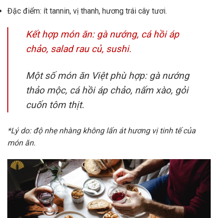
Đặc điểm: ít tannin, vị thanh, hương trái cây tươi.
Kết hợp món ăn: gà nướng, cá hồi áp
chảo, salad rau củ, sushi.
Một số món ăn Việt phù hợp: gà nướng
thảo mộc, cá hồi áp chảo, nấm xào, gỏi
cuốn tôm thịt.
*Lý do: độ nhẹ nhàng không lấn át hương vị tinh tế của
món ăn.