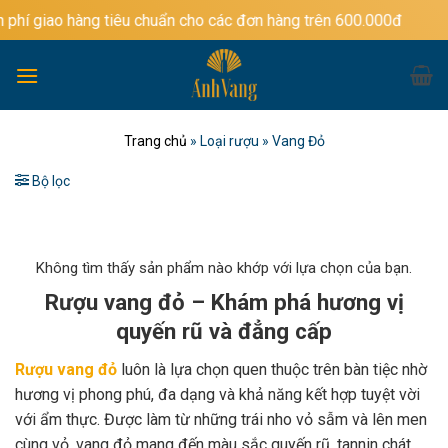
Bỏ
ng tiêu chuẩn cho các đơn hàng trên 600.000đ
qua
nội
dung
Trang chủ
»
Loại rượu
»
Vang Đỏ
Bộ lọc
Không tìm thấy sản phẩm nào khớp với lựa chọn của bạn.
Rượu vang đỏ – Khám phá hương vị
quyến rũ và đẳng cấp
Rượu vang đỏ
luôn là lựa chọn quen thuộc trên bàn tiệc nhờ
hương vị phong phú, đa dạng và khả năng kết hợp tuyệt vời
với ẩm thực. Được làm từ những trái nho vỏ sẫm và lên men
cùng vỏ, vang đỏ mang đến màu sắc quyến rũ, tannin chát