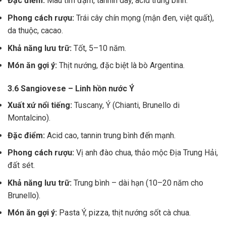
Đặc điểm:
Màu tím đậm, tannin dày, acid trung bình.
Phong cách rượu:
Trái cây chín mọng (mận đen, việt quất),
da thuộc, cacao.
Khả năng lưu trữ:
Tốt, 5–10 năm.
Món ăn gợi ý:
Thịt nướng, đặc biệt là bò Argentina.
3.6 Sangiovese – Linh hồn nước Ý
Xuất xứ nổi tiếng:
Tuscany, Ý (Chianti, Brunello di
Montalcino).
Đặc điểm:
Acid cao, tannin trung bình đến mạnh.
Phong cách rượu:
Vị anh đào chua, thảo mộc Địa Trung Hải,
đất sét.
Khả năng lưu trữ:
Trung bình – dài hạn (10–20 năm cho
Brunello).
Món ăn gợi ý:
Pasta Ý, pizza, thịt nướng sốt cà chua.