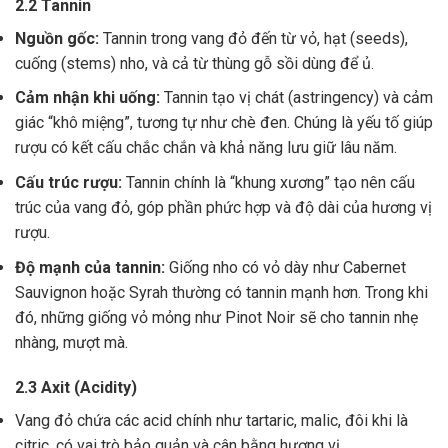
2.2 Tannin
Nguồn gốc:
Tannin trong vang đỏ đến từ vỏ, hạt (seeds),
cuống (stems) nho, và cả từ thùng gỗ sồi dùng để ủ.
Cảm nhận khi uống:
Tannin tạo vị chát (astringency) và cảm
giác “khô miệng”, tương tự như chè đen. Chúng là yếu tố giúp
rượu có kết cấu chắc chắn và khả năng lưu giữ lâu năm.
Cấu trúc rượu:
Tannin chính là “khung xương” tạo nên cấu
trúc của vang đỏ, góp phần phức hợp và độ dài của hương vị
rượu.
Độ mạnh của tannin:
Giống nho có vỏ dày như Cabernet
Sauvignon hoặc Syrah thường có tannin mạnh hơn. Trong khi
đó, những giống vỏ mỏng như Pinot Noir sẽ cho tannin nhẹ
nhàng, mượt mà.
2.3 Axit (Acidity)
Vang đỏ chứa các acid chính như tartaric, malic, đôi khi là
citric, có vai trò bảo quản và cân bằng hương vị .