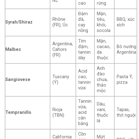
NZ
cao
rừng
Đậm
Mận,
Rhône
đà,
tiêu,
BBQ, xúc
Syrah/Shiraz
(FR), Úc
cay
khói,
xích
nồng
socola
Tím
Mận,
Argentina,
đậm,
cacao,
Bò nướng
Malbec
Cahors
tannin
da
Argentina
(FR)
dày
thuộc
Anh
Acid
đào
Tuscany
cao,
Pasta Ý,
Sangiovese
chua,
(Ý)
tannin
pizza
thảo
vừa
mộc
Tannin
Dâu,
vừa,
Rioja
vani,
Tapas,
Tempranillo
acid
(TBN)
thuốc
thịt nguội
cân
lá
bằng
Cồn
California
Mứt