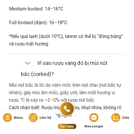
Medium-bodied: 14–16°C
Full-bodied (đậm): 16–18°C
*Nếu quá lạnh (dưới 10°C), tannin có thể bị “đóng băng”
và rượu mất hương.
Vì sao rượu vang đỏ bị mùi nút
bấc (corked)?
Mùi nút bấc là lỗi do nấm mốc trên nút chai (nút bấc tự
nhiên), gây mùi ẩm mốc, giấy ướt, làm mất hương vị
rượu. Tỉ lệ xảy ra ~2–5% với rượu nút bấc.
Cách nhận biết: Rượu mùi khó chịu, nhạt nhòa, không rõ
hương trái cây dù là vang ngon.
Menu
Liên hệ
Zalo
Gọi ngay
Messenger
Nếu gặp lỗi này, bạn nên liên hệ cửa hàng đổi trả (nếu có