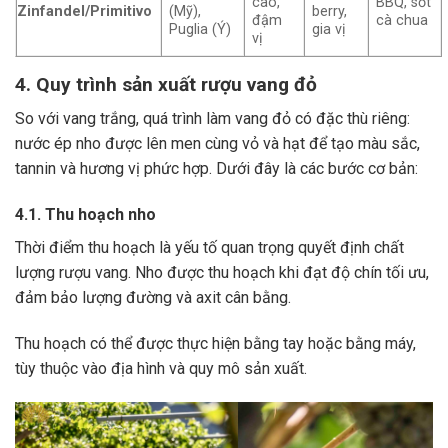
cao,
BBQ, sốt
Zinfandel/Primitivo
(Mỹ),
berry,
đậm
cà chua
Puglia (Ý)
gia vị
vị
4. Quy trình sản xuất rượu vang đỏ
So với vang trắng, quá trình làm vang đỏ có đặc thù riêng:
nước ép nho được lên men cùng vỏ và hạt để tạo màu sắc,
tannin và hương vị phức hợp. Dưới đây là các bước cơ bản:
4.1. Thu hoạch nho
Thời điểm thu hoạch là yếu tố quan trọng quyết định chất
lượng rượu vang. Nho được thu hoạch khi đạt độ chín tối ưu,
đảm bảo lượng đường và axit cân bằng.
Thu hoạch có thể được thực hiện bằng tay hoặc bằng máy,
tùy thuộc vào địa hình và quy mô sản xuất.