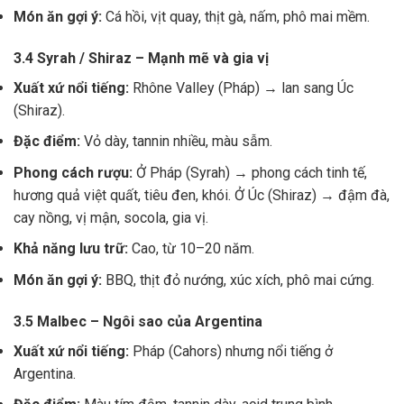
Món ăn gợi ý:
Cá hồi, vịt quay, thịt gà, nấm, phô mai mềm.
3.4 Syrah / Shiraz – Mạnh mẽ và gia vị
Xuất xứ nổi tiếng:
Rhône Valley (Pháp) → lan sang Úc
(Shiraz).
Đặc điểm:
Vỏ dày, tannin nhiều, màu sẫm.
Phong cách rượu:
Ở Pháp (Syrah) → phong cách tinh tế,
hương quả việt quất, tiêu đen, khói. Ở Úc (Shiraz) → đậm đà,
cay nồng, vị mận, socola, gia vị.
Khả năng lưu trữ:
Cao, từ 10–20 năm.
Món ăn gợi ý:
BBQ, thịt đỏ nướng, xúc xích, phô mai cứng.
3.5 Malbec – Ngôi sao của Argentina
Xuất xứ nổi tiếng:
Pháp (Cahors) nhưng nổi tiếng ở
Argentina.