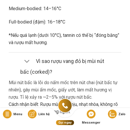
Medium-bodied: 14–16°C
Full-bodied (đậm): 16–18°C
*Nếu quá lạnh (dưới 10°C), tannin có thể bị “đóng băng”
và rượu mất hương.
Vì sao rượu vang đỏ bị mùi nút
bấc (corked)?
Mùi nút bấc là lỗi do nấm mốc trên nút chai (nút bấc tự
nhiên), gây mùi ẩm mốc, giấy ướt, làm mất hương vị
rượu. Tỉ lệ xảy ra ~2–5% với rượu nút bấc.
Cách nhận biết: Rượu mùi khó chịu, nhạt nhòa, không rõ
hương trái cây dù là vang ngon.
Menu
Liên hệ
Zalo
Gọi ngay
Messenger
Nếu gặp lỗi này, bạn nên liên hệ cửa hàng đổi trả (nếu có