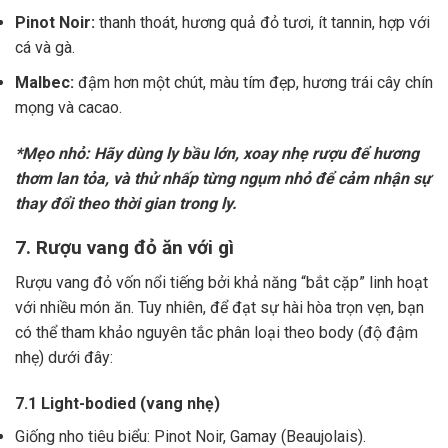
Pinot Noir:
thanh thoát, hương quả đỏ tươi, ít tannin, hợp với
cá và gà.
Malbec:
đậm hơn một chút, màu tím đẹp, hương trái cây chín
mọng và cacao.
*Mẹo nhỏ: Hãy dùng ly bầu lớn, xoay nhẹ rượu để hương
thơm lan tỏa, và thử nhấp từng ngụm nhỏ để cảm nhận sự
thay đổi theo thời gian trong ly.
7. Rượu vang đỏ ăn với gì
Rượu vang đỏ vốn nổi tiếng bởi khả năng “bắt cặp” linh hoạt
với nhiều món ăn. Tuy nhiên, để đạt sự hài hòa trọn vẹn, bạn
có thể tham khảo nguyên tắc phân loại theo body (độ đậm
nhẹ) dưới đây:
7.1 Light-bodied (vang nhẹ)
Giống nho tiêu biểu: Pinot Noir, Gamay (Beaujolais).