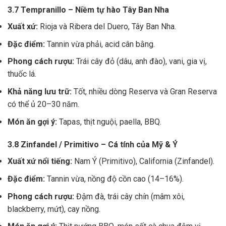
3.7 Tempranillo – Niềm tự hào Tây Ban Nha
Xuất xứ:
Rioja và Ribera del Duero, Tây Ban Nha.
Đặc điểm:
Tannin vừa phải, acid cân bằng.
Phong cách rượu:
Trái cây đỏ (dâu, anh đào), vani, gia vị,
thuốc lá.
Khả năng lưu trữ:
Tốt, nhiều dòng Reserva và Gran Reserva
có thể ủ 20–30 năm.
Món ăn gợi ý:
Tapas, thịt nguội, paella, BBQ.
3.8 Zinfandel / Primitivo – Cá tính của Mỹ & Ý
Xuất xứ nổi tiếng:
Nam Ý (Primitivo), California (Zinfandel).
Đặc điểm:
Tannin vừa, nồng độ cồn cao (14–16%).
Phong cách rượu:
Đậm đà, trái cây chín (mâm xôi,
blackberry, mứt), cay nồng.