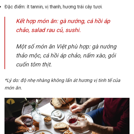
Đặc điểm: ít tannin, vị thanh, hương trái cây tươi.
Kết hợp món ăn: gà nướng, cá hồi áp
chảo, salad rau củ, sushi.
Một số món ăn Việt phù hợp: gà nướng
thảo mộc, cá hồi áp chảo, nấm xào, gỏi
cuốn tôm thịt.
*Lý do: độ nhẹ nhàng không lấn át hương vị tinh tế của
món ăn.