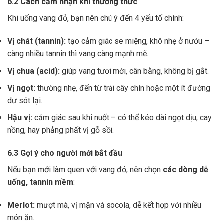
6.2 Cách cảm nhận khi thưởng thức
Khi uống vang đỏ, bạn nên chú ý đến 4 yếu tố chính:
Vị chát (tannin):
tạo cảm giác se miệng, khô nhẹ ở nướu –
càng nhiều tannin thì vang càng mạnh mẽ.
Vị chua (acid):
giúp vang tươi mới, cân bằng, không bị gắt.
Vị ngọt:
thường nhẹ, đến từ trái cây chín hoặc một ít đường
dư sót lại.
Hậu vị:
cảm giác sau khi nuốt – có thể kéo dài ngọt dịu, cay
nồng, hay phảng phất vị gỗ sồi.
6.3 Gợi ý cho người mới bắt đầu
Nếu bạn mới làm quen với vang đỏ, nên chọn
các dòng dễ
uống, tannin mềm
:
Merlot:
mượt mà, vị mận và socola, dễ kết hợp với nhiều
món ăn.