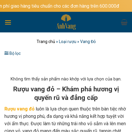
Bỏ
ng tiêu chuẩn cho các đơn hàng trên 600.000đ
qua
nội
dung
Trang chủ
»
Loại rượu
»
Vang Đỏ
Bộ lọc
Không tìm thấy sản phẩm nào khớp với lựa chọn của bạn.
Rượu vang đỏ – Khám phá hương vị
quyến rũ và đẳng cấp
Rượu vang đỏ
luôn là lựa chọn quen thuộc trên bàn tiệc nhờ
hương vị phong phú, đa dạng và khả năng kết hợp tuyệt vời
với ẩm thực. Được làm từ những trái nho vỏ sẫm và lên men
cùng vỏ, vang đỏ mang đến màu sắc quyến rũ, tannin chát