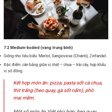
7.2 Medium-bodied (vang trung bình)
Giống nho tiêu biểu: Merlot, Sangiovese (Chianti), Zinfandel.
Đặc điểm: cân bằng giữa vị chát – chua – trái cây, hợp khẩu
vị số đông.
Kết hợp món ăn: pizza, pasta sốt cà chua,
thịt trắng (heo quay, gà sốt nấm), phô
mai mềm.
Một số món ăn Việt phù hợp: heo quay