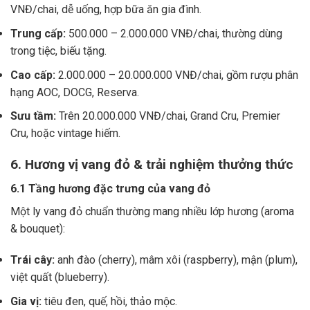
VNĐ/chai, dễ uống, hợp bữa ăn gia đình.
Trung cấp:
500.000 – 2.000.000 VNĐ/chai, thường dùng
trong tiệc, biếu tặng.
Cao cấp:
2.000.000 – 20.000.000 VNĐ/chai, gồm rượu phân
hạng AOC, DOCG, Reserva.
Sưu tầm:
Trên 20.000.000 VNĐ/chai, Grand Cru, Premier
Cru, hoặc vintage hiếm.
6. Hương vị vang đỏ & trải nghiệm thưởng thức
6.1 Tầng hương đặc trưng của vang đỏ
Một ly vang đỏ chuẩn thường mang nhiều lớp hương (aroma
& bouquet):
Trái cây:
anh đào (cherry), mâm xôi (raspberry), mận (plum),
việt quất (blueberry).
Gia vị:
tiêu đen, quế, hồi, thảo mộc.