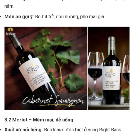
năm.
Món ăn gợi ý:
Bò bít tết, cừu nướng, phô mai già.
3.2 Merlot – Mềm mại, dễ uống
Xuất xứ nổi tiếng:
Bordeaux, đặc biệt ở vùng Right Bank