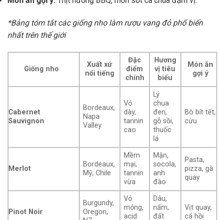
Món ăn gợi ý:
Thịt nướng BBQ, món sốt cà chua đậm vị.
*Bảng tóm tắt các giống nho làm rượu vang đỏ phổ biến
nhất trên thế giới
Đặc
Hương
Xuất xứ
Món ăn
Giống nho
điểm
vị tiêu
nổi tiếng
gợi ý
chính
biểu
Lý
Vỏ
chua
Bordeaux,
Cabernet
dày,
đen,
Bò bít tết,
Napa
Sauvignon
tannin
gỗ sồi,
cừu
Valley
cao
thuốc
lá
Mềm
Mận,
Pasta,
Bordeaux,
mại,
socola,
Merlot
pizza, gà
Mỹ, Chile
tannin
anh
quay
vừa
đào
Vỏ
Dâu,
Burgundy,
mỏng,
nấm,
Vịt quay,
Pinot Noir
Oregon,
acid
đất
cá hồi