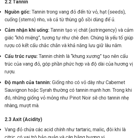
2.2 Tannin
Nguồn gốc:
Tannin trong vang đỏ đến từ vỏ, hạt (seeds),
cuống (stems) nho, và cả từ thùng gỗ sồi dùng để ủ.
Cảm nhận khi uống:
Tannin tạo vị chát (astringency) và cảm
giác “khô miệng”, tương tự như chè đen. Chúng là yếu tố giúp
rượu có kết cấu chắc chắn và khả năng lưu giữ lâu năm.
Cấu trúc rượu:
Tannin chính là “khung xương” tạo nên cấu
trúc của vang đỏ, góp phần phức hợp và độ dài của hương vị
rượu.
Độ mạnh của tannin:
Giống nho có vỏ dày như Cabernet
Sauvignon hoặc Syrah thường có tannin mạnh hơn. Trong khi
đó, những giống vỏ mỏng như Pinot Noir sẽ cho tannin nhẹ
nhàng, mượt mà.
2.3 Axit (Acidity)
Vang đỏ chứa các acid chính như tartaric, malic, đôi khi là
citric, có vai trò bảo quản và cân bằng hương vị .