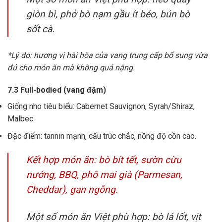
giòn bì, phở bò nạm gầu ít béo, bún bò
sốt cà.
*Lý do: hương vị hài hòa của vang trung cấp bổ sung vừa
đủ cho món ăn mà không quá nặng.
7.3 Full-bodied (vang đậm)
Giống nho tiêu biểu: Cabernet Sauvignon, Syrah/Shiraz,
Malbec.
Đặc điểm: tannin mạnh, cấu trúc chắc, nồng độ cồn cao.
Kết hợp món ăn: bò bít tết, sườn cừu
nướng, BBQ, phô mai già (Parmesan,
Cheddar), gan ngỗng.
Một số món ăn Việt phù hợp: bò lá lốt, vịt