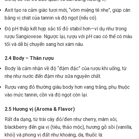
Axit tạo ra cảm giác tươi mới, “vòm miệng tê nhẹ”, giúp cân
bằng vị chát của tannin và độ ngọt (nếu có).
Độ pH thấp kết hợp sắc tố đỏ stabil hơn—ví dụ như trong
rượu Sangiovese. Ngược lại, rượu với pH cao có thể có màu
tối và dễ bị chuyển sang hơi xám nâu.
2.4 Body – Thân rượu
Body là cảm nhận về độ “đậm đặc” của rượu khi uống, từ
nhẹ như nước đến đậm như sữa nguyên chất.
Rượu vang đỏ thường giàu body hơn vang trắng, phụ thuộc
vào mức tannin, cồn và độ ngọt còn lại.
2.5 Hương vị (Aroma & Flavor)
Rất đa dạng, từ trái cây đỏ/đen như cherry, mâm xôi,
blackberry đến gia vị (tiêu, thảo mộc), hương gỗ sồi (vanilla,
khói) và phong vị đất như khoáng, da, thuốc lá.