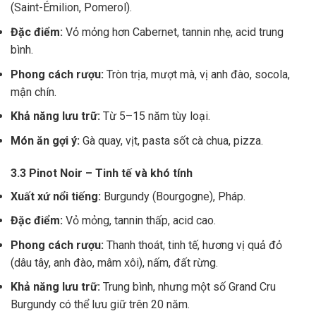
(Saint-Émilion, Pomerol).
Đặc điểm:
Vỏ mỏng hơn Cabernet, tannin nhẹ, acid trung
bình.
Phong cách rượu:
Tròn trịa, mượt mà, vị anh đào, socola,
mận chín.
Khả năng lưu trữ:
Từ 5–15 năm tùy loại.
Món ăn gợi ý:
Gà quay, vịt, pasta sốt cà chua, pizza.
3.3 Pinot Noir – Tinh tế và khó tính
Xuất xứ nổi tiếng:
Burgundy (Bourgogne), Pháp.
Đặc điểm:
Vỏ mỏng, tannin thấp, acid cao.
Phong cách rượu:
Thanh thoát, tinh tế, hương vị quả đỏ
(dâu tây, anh đào, mâm xôi), nấm, đất rừng.
Khả năng lưu trữ:
Trung bình, nhưng một số Grand Cru
Burgundy có thể lưu giữ trên 20 năm.