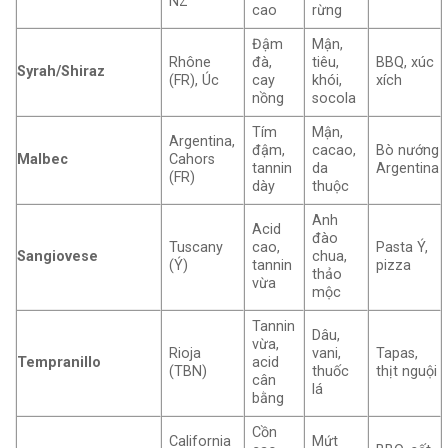
NZ
cao
rừng
Đậm
Mận,
Rhône
đà,
tiêu,
BBQ, xúc
Syrah/Shiraz
(FR), Úc
cay
khói,
xích
nồng
socola
Tím
Mận,
Argentina,
đậm,
cacao,
Bò nướng
Malbec
Cahors
tannin
da
Argentina
(FR)
dày
thuộc
Anh
Acid
đào
Tuscany
cao,
Pasta Ý,
Sangiovese
chua,
(Ý)
tannin
pizza
thảo
vừa
mộc
Tannin
Dâu,
vừa,
Rioja
vani,
Tapas,
Tempranillo
acid
(TBN)
thuốc
thịt nguội
cân
lá
bằng
Cồn
California
Mứt