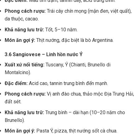
Đặc điểm:
Màu tím đậm, tannin dày, acid trung bình.
Phong cách rượu:
Trái cây chín mọng (mận đen, việt quất),
da thuộc, cacao.
Khả năng lưu trữ:
Tốt, 5–10 năm.
Món ăn gợi ý:
Thịt nướng, đặc biệt là bò Argentina.
3.6 Sangiovese – Linh hồn nước Ý
Xuất xứ nổi tiếng:
Tuscany, Ý (Chianti, Brunello di
Montalcino).
Đặc điểm:
Acid cao, tannin trung bình đến mạnh.
Phong cách rượu:
Vị anh đào chua, thảo mộc Địa Trung Hải,
đất sét.
Khả năng lưu trữ:
Trung bình – dài hạn (10–20 năm cho
Brunello).
Món ăn gợi ý:
Pasta Ý, pizza, thịt nướng sốt cà chua.