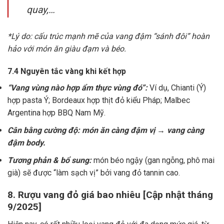
quay,…
*Lý do: cấu trúc mạnh mẽ của vang đậm “sánh đôi” hoàn
hảo với món ăn giàu đạm và béo.
7.4 Nguyên tắc vàng khi kết hợp
“Vang vùng nào hợp ẩm thực vùng đó”:
Ví dụ, Chianti (Ý)
hợp pasta Ý; Bordeaux hợp thịt đỏ kiểu Pháp; Malbec
Argentina hợp BBQ Nam Mỹ.
Cân bằng cường độ: món ăn càng đậm vị → vang càng
đậm body.
Tương phản & bổ sung:
món béo ngậy (gan ngỗng, phô mai
già) sẽ được “làm sạch vị” bởi vang đỏ tannin cao.
8. Rượu vang đỏ giá bao nhiêu [Cập nhật tháng
9/2025]