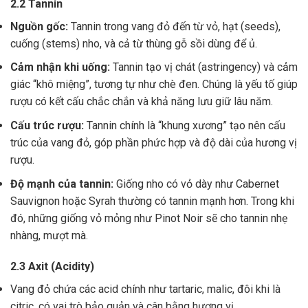
2.2 Tannin
Nguồn gốc:
Tannin trong vang đỏ đến từ vỏ, hạt (seeds),
cuống (stems) nho, và cả từ thùng gỗ sồi dùng để ủ.
Cảm nhận khi uống:
Tannin tạo vị chát (astringency) và cảm
giác “khô miệng”, tương tự như chè đen. Chúng là yếu tố giúp
rượu có kết cấu chắc chắn và khả năng lưu giữ lâu năm.
Cấu trúc rượu:
Tannin chính là “khung xương” tạo nên cấu
trúc của vang đỏ, góp phần phức hợp và độ dài của hương vị
rượu.
Độ mạnh của tannin:
Giống nho có vỏ dày như Cabernet
Sauvignon hoặc Syrah thường có tannin mạnh hơn. Trong khi
đó, những giống vỏ mỏng như Pinot Noir sẽ cho tannin nhẹ
nhàng, mượt mà.
2.3 Axit (Acidity)
Vang đỏ chứa các acid chính như tartaric, malic, đôi khi là
citric, có vai trò bảo quản và cân bằng hương vị .