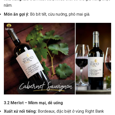
năm.
Món ăn gợi ý:
Bò bít tết, cừu nướng, phô mai già.
3.2 Merlot – Mềm mại, dễ uống
Xuất xứ nổi tiếng:
Bordeaux, đặc biệt ở vùng Right Bank