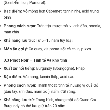
(Saint-Émilion, Pomerol).
Đặc điểm:
Vỏ mỏng hơn Cabernet, tannin nhẹ, acid trung
bình.
Phong cách rượu:
Tròn trịa, mượt mà, vị anh đào, socola,
mận chín.
Khả năng lưu trữ:
Từ 5–15 năm tùy loại.
Món ăn gợi ý:
Gà quay, vịt, pasta sốt cà chua, pizza.
3.3 Pinot Noir – Tinh tế và khó tính
Xuất xứ nổi tiếng:
Burgundy (Bourgogne), Pháp.
Đặc điểm:
Vỏ mỏng, tannin thấp, acid cao.
Phong cách rượu:
Thanh thoát, tinh tế, hương vị quả đỏ
(dâu tây, anh đào, mâm xôi), nấm, đất rừng.
Khả năng lưu trữ:
Trung bình, nhưng một số Grand Cru
Burgundy có thể lưu giữ trên 20 năm.