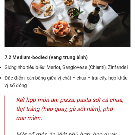
7.2 Medium-bodied (vang trung bình)
Giống nho tiêu biểu: Merlot, Sangiovese (Chianti), Zinfandel.
Đặc điểm: cân bằng giữa vị chát – chua – trái cây, hợp khẩu
vị số đông.
Kết hợp món ăn: pizza, pasta sốt cà chua,
thịt trắng (heo quay, gà sốt nấm), phô
mai mềm.
Một số món ăn Việt phù hợp: heo quay