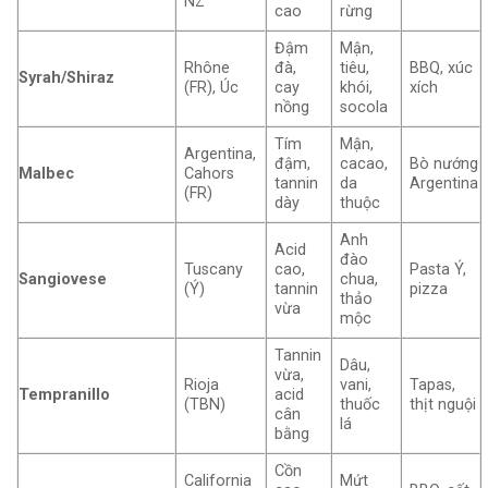
NZ
cao
rừng
Đậm
Mận,
Rhône
đà,
tiêu,
BBQ, xúc
Syrah/Shiraz
(FR), Úc
cay
khói,
xích
nồng
socola
Tím
Mận,
Argentina,
đậm,
cacao,
Bò nướng
Malbec
Cahors
tannin
da
Argentina
(FR)
dày
thuộc
Anh
Acid
đào
Tuscany
cao,
Pasta Ý,
Sangiovese
chua,
(Ý)
tannin
pizza
thảo
vừa
mộc
Tannin
Dâu,
vừa,
Rioja
vani,
Tapas,
Tempranillo
acid
(TBN)
thuốc
thịt nguội
cân
lá
bằng
Cồn
California
Mứt