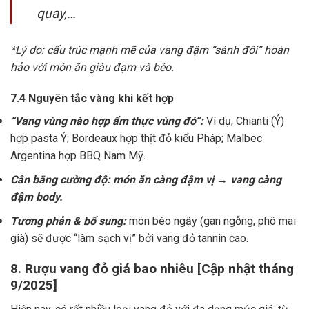
quay,…
*Lý do: cấu trúc mạnh mẽ của vang đậm “sánh đôi” hoàn
hảo với món ăn giàu đạm và béo.
7.4 Nguyên tắc vàng khi kết hợp
“Vang vùng nào hợp ẩm thực vùng đó”:
Ví dụ, Chianti (Ý)
hợp pasta Ý; Bordeaux hợp thịt đỏ kiểu Pháp; Malbec
Argentina hợp BBQ Nam Mỹ.
Cân bằng cường độ: món ăn càng đậm vị → vang càng
đậm body.
Tương phản & bổ sung:
món béo ngậy (gan ngỗng, phô mai
già) sẽ được “làm sạch vị” bởi vang đỏ tannin cao.
8. Rượu vang đỏ giá bao nhiêu [Cập nhật tháng
9/2025]