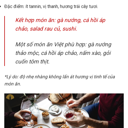
Đặc điểm: ít tannin, vị thanh, hương trái cây tươi.
Kết hợp món ăn: gà nướng, cá hồi áp
chảo, salad rau củ, sushi.
Một số món ăn Việt phù hợp: gà nướng
thảo mộc, cá hồi áp chảo, nấm xào, gỏi
cuốn tôm thịt.
*Lý do: độ nhẹ nhàng không lấn át hương vị tinh tế của
món ăn.