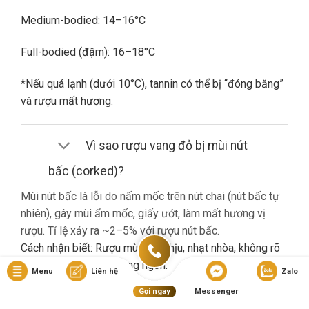
Medium-bodied: 14–16°C
Full-bodied (đậm): 16–18°C
*Nếu quá lạnh (dưới 10°C), tannin có thể bị “đóng băng”
và rượu mất hương.
Vì sao rượu vang đỏ bị mùi nút
bấc (corked)?
Mùi nút bấc là lỗi do nấm mốc trên nút chai (nút bấc tự
nhiên), gây mùi ẩm mốc, giấy ướt, làm mất hương vị
rượu. Tỉ lệ xảy ra ~2–5% với rượu nút bấc.
Cách nhận biết: Rượu mùi khó chịu, nhạt nhòa, không rõ
hương trái cây dù là vang ngon.
Menu
Liên hệ
Zalo
Gọi ngay
Messenger
Nếu gặp lỗi này, bạn nên liên hệ cửa hàng đổi trả (nếu có