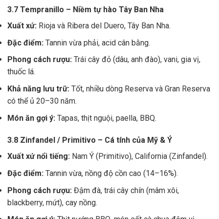
3.7 Tempranillo – Niềm tự hào Tây Ban Nha
Xuất xứ:
Rioja và Ribera del Duero, Tây Ban Nha.
Đặc điểm:
Tannin vừa phải, acid cân bằng.
Phong cách rượu:
Trái cây đỏ (dâu, anh đào), vani, gia vị,
thuốc lá.
Khả năng lưu trữ:
Tốt, nhiều dòng Reserva và Gran Reserva
có thể ủ 20–30 năm.
Món ăn gợi ý:
Tapas, thịt nguội, paella, BBQ.
3.8 Zinfandel / Primitivo – Cá tính của Mỹ & Ý
Xuất xứ nổi tiếng:
Nam Ý (Primitivo), California (Zinfandel).
Đặc điểm:
Tannin vừa, nồng độ cồn cao (14–16%).
Phong cách rượu:
Đậm đà, trái cây chín (mâm xôi,
blackberry, mứt), cay nồng.