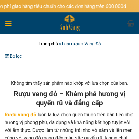
Bỏ
àng tiêu chuẩn cho các đơn hàng trên 600.000đ
qua
nội
dung
Trang chủ
»
Loại rượu
»
Vang Đỏ
Bộ lọc
Không tìm thấy sản phẩm nào khớp với lựa chọn của bạn.
Rượu vang đỏ – Khám phá hương vị
quyến rũ và đẳng cấp
Rượu vang đỏ
luôn là lựa chọn quen thuộc trên bàn tiệc nhờ
hương vị phong phú, đa dạng và khả năng kết hợp tuyệt vời
với ẩm thực. Được làm từ những trái nho vỏ sẫm và lên men
cùng vỏ, vang đỏ mang đến màu sắc quyến rũ, tannin chát