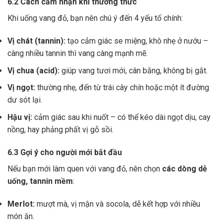
6.2 Cách cảm nhận khi thưởng thức
Khi uống vang đỏ, bạn nên chú ý đến 4 yếu tố chính:
Vị chát (tannin):
tạo cảm giác se miệng, khô nhẹ ở nướu –
càng nhiều tannin thì vang càng mạnh mẽ.
Vị chua (acid):
giúp vang tươi mới, cân bằng, không bị gắt.
Vị ngọt:
thường nhẹ, đến từ trái cây chín hoặc một ít đường
dư sót lại.
Hậu vị:
cảm giác sau khi nuốt – có thể kéo dài ngọt dịu, cay
nồng, hay phảng phất vị gỗ sồi.
6.3 Gợi ý cho người mới bắt đầu
Nếu bạn mới làm quen với vang đỏ, nên chọn
các dòng dễ
uống, tannin mềm
:
Merlot:
mượt mà, vị mận và socola, dễ kết hợp với nhiều
món ăn.