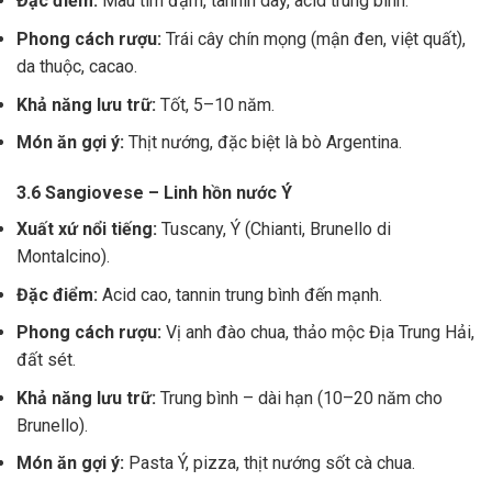
Đặc điểm:
Màu tím đậm, tannin dày, acid trung bình.
Phong cách rượu:
Trái cây chín mọng (mận đen, việt quất),
da thuộc, cacao.
Khả năng lưu trữ:
Tốt, 5–10 năm.
Món ăn gợi ý:
Thịt nướng, đặc biệt là bò Argentina.
3.6 Sangiovese – Linh hồn nước Ý
Xuất xứ nổi tiếng:
Tuscany, Ý (Chianti, Brunello di
Montalcino).
Đặc điểm:
Acid cao, tannin trung bình đến mạnh.
Phong cách rượu:
Vị anh đào chua, thảo mộc Địa Trung Hải,
đất sét.
Khả năng lưu trữ:
Trung bình – dài hạn (10–20 năm cho
Brunello).
Món ăn gợi ý:
Pasta Ý, pizza, thịt nướng sốt cà chua.