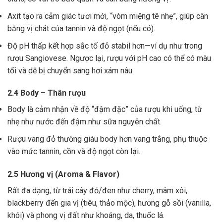
Axit tạo ra cảm giác tươi mới, “vòm miệng tê nhẹ”, giúp cân
bằng vị chát của tannin và độ ngọt (nếu có).
Độ pH thấp kết hợp sắc tố đỏ stabil hơn—ví dụ như trong
rượu Sangiovese. Ngược lại, rượu với pH cao có thể có màu
tối và dễ bị chuyển sang hơi xám nâu.
2.4 Body – Thân rượu
Body là cảm nhận về độ “đậm đặc” của rượu khi uống, từ
nhẹ như nước đến đậm như sữa nguyên chất.
Rượu vang đỏ thường giàu body hơn vang trắng, phụ thuộc
vào mức tannin, cồn và độ ngọt còn lại.
2.5 Hương vị (Aroma & Flavor)
Rất đa dạng, từ trái cây đỏ/đen như cherry, mâm xôi,
blackberry đến gia vị (tiêu, thảo mộc), hương gỗ sồi (vanilla,
khói) và phong vị đất như khoáng, da, thuốc lá.