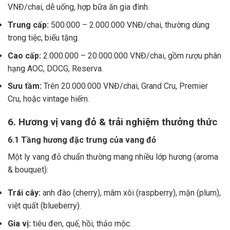
VNĐ/chai, dễ uống, hợp bữa ăn gia đình.
Trung cấp:
500.000 – 2.000.000 VNĐ/chai, thường dùng
trong tiệc, biếu tặng.
Cao cấp:
2.000.000 – 20.000.000 VNĐ/chai, gồm rượu phân
hạng AOC, DOCG, Reserva.
Sưu tầm:
Trên 20.000.000 VNĐ/chai, Grand Cru, Premier
Cru, hoặc vintage hiếm.
6. Hương vị vang đỏ & trải nghiệm thưởng thức
6.1 Tầng hương đặc trưng của vang đỏ
Một ly vang đỏ chuẩn thường mang nhiều lớp hương (aroma
& bouquet):
Trái cây:
anh đào (cherry), mâm xôi (raspberry), mận (plum),
việt quất (blueberry).
Gia vị:
tiêu đen, quế, hồi, thảo mộc.