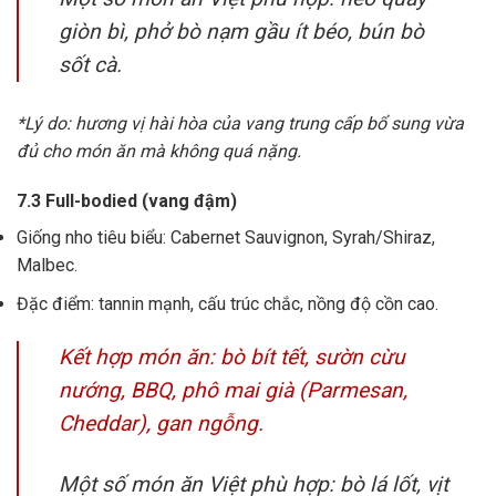
giòn bì, phở bò nạm gầu ít béo, bún bò
sốt cà.
*Lý do: hương vị hài hòa của vang trung cấp bổ sung vừa
đủ cho món ăn mà không quá nặng.
7.3 Full-bodied (vang đậm)
Giống nho tiêu biểu: Cabernet Sauvignon, Syrah/Shiraz,
Malbec.
Đặc điểm: tannin mạnh, cấu trúc chắc, nồng độ cồn cao.
Kết hợp món ăn: bò bít tết, sườn cừu
nướng, BBQ, phô mai già (Parmesan,
Cheddar), gan ngỗng.
Một số món ăn Việt phù hợp: bò lá lốt, vịt