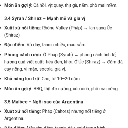
Món ăn gợi ý:
Cá hồi, vịt quay, thịt gà, nấm, phô mai mềm.
3.4 Syrah / Shiraz – Mạnh mẽ và gia vị
Xuất xứ nổi tiếng:
Rhône Valley (Pháp) → lan sang Úc
(Shiraz).
Đặc điểm:
Vỏ dày, tannin nhiều, màu sẫm.
Phong cách rượu:
Ở Pháp (Syrah) → phong cách tinh tế,
hương quả việt quất, tiêu đen, khói. Ở Úc (Shiraz) → đậm đà,
cay nồng, vị mận, socola, gia vị.
Khả năng lưu trữ:
Cao, từ 10–20 năm.
Món ăn gợi ý:
BBQ, thịt đỏ nướng, xúc xích, phô mai cứng.
3.5 Malbec – Ngôi sao của Argentina
Xuất xứ nổi tiếng:
Pháp (Cahors) nhưng nổi tiếng ở
Argentina.