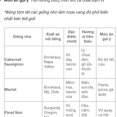
Món ăn gợi ý:
Thịt nướng BBQ, món sốt cà chua đậm vị.
*Bảng tóm tắt các giống nho làm rượu vang đỏ phổ biến
nhất trên thế giới
Đặc
Hương
Xuất xứ
Món ăn
Giống nho
điểm
vị tiêu
nổi tiếng
gợi ý
chính
biểu
Lý
Vỏ
chua
Bordeaux,
Cabernet
dày,
đen,
Bò bít tết,
Napa
Sauvignon
tannin
gỗ sồi,
cừu
Valley
cao
thuốc
lá
Mềm
Mận,
Pasta,
Bordeaux,
mại,
socola,
Merlot
pizza, gà
Mỹ, Chile
tannin
anh
quay
vừa
đào
Vỏ
Dâu,
Burgundy,
mỏng,
nấm,
Vịt quay,
Pinot Noir
Oregon,
acid
đất
cá hồi