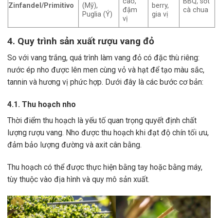
cao,
BBQ, sốt
Zinfandel/Primitivo
(Mỹ),
berry,
đậm
cà chua
Puglia (Ý)
gia vị
vị
4. Quy trình sản xuất rượu vang đỏ
So với vang trắng, quá trình làm vang đỏ có đặc thù riêng:
nước ép nho được lên men cùng vỏ và hạt để tạo màu sắc,
tannin và hương vị phức hợp. Dưới đây là các bước cơ bản:
4.1. Thu hoạch nho
Thời điểm thu hoạch là yếu tố quan trọng quyết định chất
lượng rượu vang. Nho được thu hoạch khi đạt độ chín tối ưu,
đảm bảo lượng đường và axit cân bằng.
Thu hoạch có thể được thực hiện bằng tay hoặc bằng máy,
tùy thuộc vào địa hình và quy mô sản xuất.