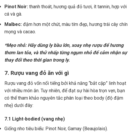
Pinot Noir:
thanh thoát, hương quả đỏ tươi, ít tannin, hợp với
cá và gà.
Malbec:
đậm hơn một chút, màu tím đẹp, hương trái cây chín
mọng và cacao.
*Mẹo nhỏ: Hãy dùng ly bầu lớn, xoay nhẹ rượu để hương
thơm lan tỏa, và thử nhấp từng ngụm nhỏ để cảm nhận sự
thay đổi theo thời gian trong ly.
7. Rượu vang đỏ ăn với gì
Rượu vang đỏ vốn nổi tiếng bởi khả năng “bắt cặp” linh hoạt
với nhiều món ăn. Tuy nhiên, để đạt sự hài hòa trọn vẹn, bạn
có thể tham khảo nguyên tắc phân loại theo body (độ đậm
nhẹ) dưới đây:
7.1 Light-bodied (vang nhẹ)
Giống nho tiêu biểu: Pinot Noir, Gamay (Beaujolais).