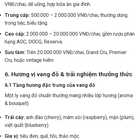
VNĐ/chai, dễ uống, hợp bữa ăn gia đình.
Trung cấp:
500.000 – 2.000.000 VNĐ/chai, thường dùng
trong tiệc, biếu tặng.
Cao cấp:
2.000.000 – 20.000.000 VNĐ/chai, gồm rượu phân
hạng AOC, DOCG, Reserva.
Sưu tầm:
Trên 20.000.000 VNĐ/chai, Grand Cru, Premier
Cru, hoặc vintage hiếm.
6. Hương vị vang đỏ & trải nghiệm thưởng thức
6.1 Tầng hương đặc trưng của vang đỏ
Một ly vang đỏ chuẩn thường mang nhiều lớp hương (aroma
& bouquet):
Trái cây:
anh đào (cherry), mâm xôi (raspberry), mận (plum),
việt quất (blueberry).
Gia vị:
tiêu đen, quế, hồi, thảo mộc.