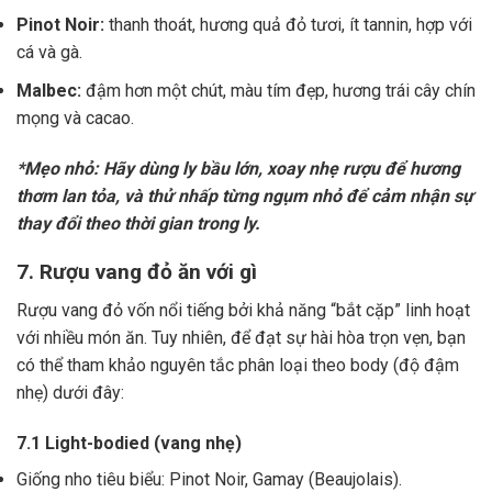
Pinot Noir:
thanh thoát, hương quả đỏ tươi, ít tannin, hợp với
cá và gà.
Malbec:
đậm hơn một chút, màu tím đẹp, hương trái cây chín
mọng và cacao.
*Mẹo nhỏ: Hãy dùng ly bầu lớn, xoay nhẹ rượu để hương
thơm lan tỏa, và thử nhấp từng ngụm nhỏ để cảm nhận sự
thay đổi theo thời gian trong ly.
7. Rượu vang đỏ ăn với gì
Rượu vang đỏ vốn nổi tiếng bởi khả năng “bắt cặp” linh hoạt
với nhiều món ăn. Tuy nhiên, để đạt sự hài hòa trọn vẹn, bạn
có thể tham khảo nguyên tắc phân loại theo body (độ đậm
nhẹ) dưới đây:
7.1 Light-bodied (vang nhẹ)
Giống nho tiêu biểu: Pinot Noir, Gamay (Beaujolais).