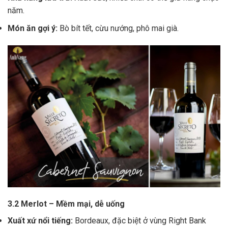
năm.
Món ăn gợi ý:
Bò bít tết, cừu nướng, phô mai già.
3.2 Merlot – Mềm mại, dễ uống
Xuất xứ nổi tiếng:
Bordeaux, đặc biệt ở vùng Right Bank