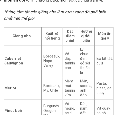
Món ăn gợi ý:
Thịt nướng BBQ, món sốt cà chua đậm vị.
*Bảng tóm tắt các giống nho làm rượu vang đỏ phổ biến
nhất trên thế giới
Đặc
Hương
Xuất xứ
Món ăn
Giống nho
điểm
vị tiêu
nổi tiếng
gợi ý
chính
biểu
Lý
Vỏ
chua
Bordeaux,
Cabernet
dày,
đen,
Bò bít tết,
Napa
Sauvignon
tannin
gỗ sồi,
cừu
Valley
cao
thuốc
lá
Mềm
Mận,
Pasta,
Bordeaux,
mại,
socola,
Merlot
pizza, gà
Mỹ, Chile
tannin
anh
quay
vừa
đào
Vỏ
Dâu,
Burgundy,
mỏng,
nấm,
Vịt quay,
Pinot Noir
Oregon,
acid
đất
cá hồi