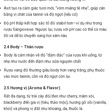
Axit tạo ra cảm giác tươi mới, “vòm miệng tê nhẹ”, giúp cân
bằng vị chát của tannin và độ ngọt (nếu có).
Độ pH thấp kết hợp sắc tố đỏ stabil hơn—ví dụ như trong
rượu Sangiovese. Ngược lại, rượu với pH cao có thể có màu
tối và dễ bị chuyển sang hơi xám nâu.
2.4 Body – Thân rượu
Body là cảm nhận về độ “đậm đặc” của rượu khi uống, từ
nhẹ như nước đến đậm như sữa nguyên chất.
Rượu vang đỏ thường giàu body hơn vang trắng, phụ thuộc
vào mức tannin, cồn và độ ngọt còn lại.
2.5 Hương vị (Aroma & Flavor)
Rất đa dạng, từ trái cây đỏ/đen như cherry, mâm xôi,
blackberry đến gia vị (tiêu, thảo mộc), hương gỗ sồi (vanilla,
khói) và phong vị đất như khoáng, da, thuốc lá.