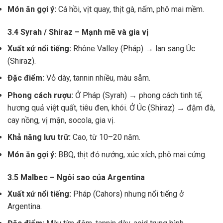
Món ăn gợi ý:
Cá hồi, vịt quay, thịt gà, nấm, phô mai mềm.
3.4 Syrah / Shiraz – Mạnh mẽ và gia vị
Xuất xứ nổi tiếng:
Rhône Valley (Pháp) → lan sang Úc
(Shiraz).
Đặc điểm:
Vỏ dày, tannin nhiều, màu sẫm.
Phong cách rượu:
Ở Pháp (Syrah) → phong cách tinh tế,
hương quả việt quất, tiêu đen, khói. Ở Úc (Shiraz) → đậm đà,
cay nồng, vị mận, socola, gia vị.
Khả năng lưu trữ:
Cao, từ 10–20 năm.
Món ăn gợi ý:
BBQ, thịt đỏ nướng, xúc xích, phô mai cứng.
3.5 Malbec – Ngôi sao của Argentina
Xuất xứ nổi tiếng:
Pháp (Cahors) nhưng nổi tiếng ở
Argentina.