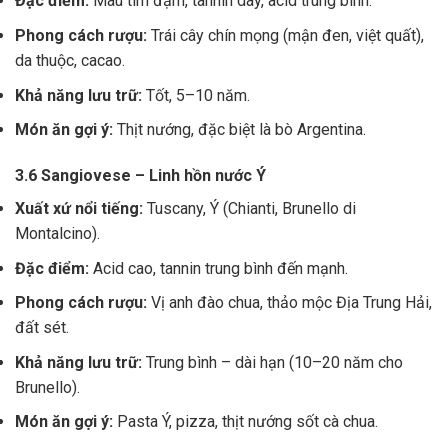
Đặc điểm:
Màu tím đậm, tannin dày, acid trung bình.
Phong cách rượu:
Trái cây chín mọng (mận đen, việt quất),
da thuộc, cacao.
Khả năng lưu trữ:
Tốt, 5–10 năm.
Món ăn gợi ý:
Thịt nướng, đặc biệt là bò Argentina.
3.6 Sangiovese – Linh hồn nước Ý
Xuất xứ nổi tiếng:
Tuscany, Ý (Chianti, Brunello di
Montalcino).
Đặc điểm:
Acid cao, tannin trung bình đến mạnh.
Phong cách rượu:
Vị anh đào chua, thảo mộc Địa Trung Hải,
đất sét.
Khả năng lưu trữ:
Trung bình – dài hạn (10–20 năm cho
Brunello).
Món ăn gợi ý:
Pasta Ý, pizza, thịt nướng sốt cà chua.