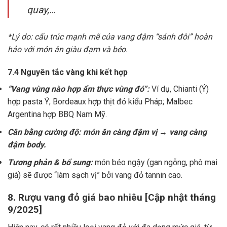
quay,…
*Lý do: cấu trúc mạnh mẽ của vang đậm “sánh đôi” hoàn
hảo với món ăn giàu đạm và béo.
7.4 Nguyên tắc vàng khi kết hợp
“Vang vùng nào hợp ẩm thực vùng đó”:
Ví dụ, Chianti (Ý)
hợp pasta Ý; Bordeaux hợp thịt đỏ kiểu Pháp; Malbec
Argentina hợp BBQ Nam Mỹ.
Cân bằng cường độ: món ăn càng đậm vị → vang càng
đậm body.
Tương phản & bổ sung:
món béo ngậy (gan ngỗng, phô mai
già) sẽ được “làm sạch vị” bởi vang đỏ tannin cao.
8. Rượu vang đỏ giá bao nhiêu [Cập nhật tháng
9/2025]