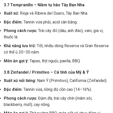
3.7 Tempranillo – Niềm tự hào Tây Ban Nha
Xuất xứ:
Rioja và Ribera del Duero, Tây Ban Nha.
Đặc điểm:
Tannin vừa phải, acid cân bằng.
Phong cách rượu:
Trái cây đỏ (dâu, anh đào), vani, gia vị,
thuốc lá.
Khả năng lưu trữ:
Tốt, nhiều dòng Reserva và Gran Reserva
có thể ủ 20–30 năm.
Món ăn gợi ý:
Tapas, thịt nguội, paella, BBQ.
3.8 Zinfandel / Primitivo – Cá tính của Mỹ & Ý
Xuất xứ nổi tiếng:
Nam Ý (Primitivo), California (Zinfandel).
Đặc điểm:
Tannin vừa, nồng độ cồn cao (14–16%).
Phong cách rượu:
Đậm đà, trái cây chín (mâm xôi,
blackberry, mứt), cay nồng.