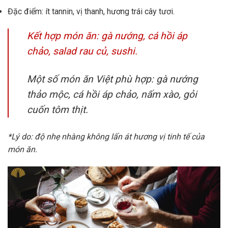
Đặc điểm: ít tannin, vị thanh, hương trái cây tươi.
Kết hợp món ăn: gà nướng, cá hồi áp
chảo, salad rau củ, sushi.
Một số món ăn Việt phù hợp: gà nướng
thảo mộc, cá hồi áp chảo, nấm xào, gỏi
cuốn tôm thịt.
*Lý do: độ nhẹ nhàng không lấn át hương vị tinh tế của
món ăn.