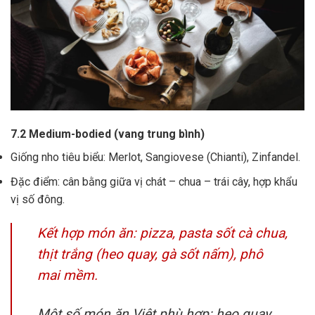
7.2 Medium-bodied (vang trung bình)
Giống nho tiêu biểu: Merlot, Sangiovese (Chianti), Zinfandel.
Đặc điểm: cân bằng giữa vị chát – chua – trái cây, hợp khẩu
vị số đông.
Kết hợp món ăn: pizza, pasta sốt cà chua,
thịt trắng (heo quay, gà sốt nấm), phô
mai mềm.
Một số món ăn Việt phù hợp: heo quay