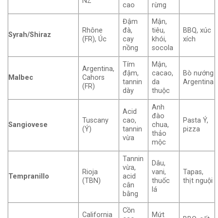
NZ
cao
rừng
Đậm
Mận,
Rhône
đà,
tiêu,
BBQ, xúc
Syrah/Shiraz
(FR), Úc
cay
khói,
xích
nồng
socola
Tím
Mận,
Argentina,
đậm,
cacao,
Bò nướng
Malbec
Cahors
tannin
da
Argentina
(FR)
dày
thuộc
Anh
Acid
đào
Tuscany
cao,
Pasta Ý,
Sangiovese
chua,
(Ý)
tannin
pizza
thảo
vừa
mộc
Tannin
Dâu,
vừa,
Rioja
vani,
Tapas,
Tempranillo
acid
(TBN)
thuốc
thịt nguội
cân
lá
bằng
Cồn
California
Mứt