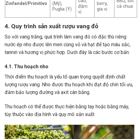
cao,
BBQ, sốt
Zinfandel/Primitivo
(Mỹ),
berry,
đậm
cà chua
Puglia (Ý)
gia vị
vị
4. Quy trình sản xuất rượu vang đỏ
So với vang trắng, quá trình làm vang đỏ có đặc thù riêng:
nước ép nho được lên men cùng vỏ và hạt để tạo màu sắc,
tannin và hương vị phức hợp. Dưới đây là các bước cơ bản:
4.1. Thu hoạch nho
Thời điểm thu hoạch là yếu tố quan trọng quyết định chất
lượng rượu vang. Nho được thu hoạch khi đạt độ chín tối ưu,
đảm bảo lượng đường và axit cân bằng.
Thu hoạch có thể được thực hiện bằng tay hoặc bằng máy,
tùy thuộc vào địa hình và quy mô sản xuất.