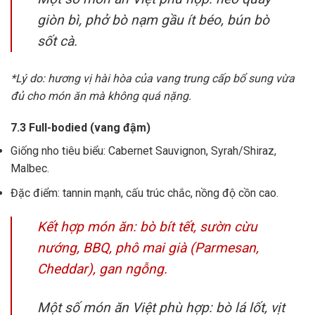
giòn bì, phở bò nạm gầu ít béo, bún bò
sốt cà.
*Lý do: hương vị hài hòa của vang trung cấp bổ sung vừa
đủ cho món ăn mà không quá nặng.
7.3 Full-bodied (vang đậm)
Giống nho tiêu biểu: Cabernet Sauvignon, Syrah/Shiraz,
Malbec.
Đặc điểm: tannin mạnh, cấu trúc chắc, nồng độ cồn cao.
Kết hợp món ăn: bò bít tết, sườn cừu
nướng, BBQ, phô mai già (Parmesan,
Cheddar), gan ngỗng.
Một số món ăn Việt phù hợp: bò lá lốt, vịt