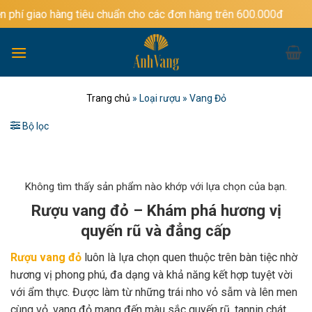
Bỏ
ng tiêu chuẩn cho các đơn hàng trên 600.000đ
qua
nội
dung
Trang chủ
»
Loại rượu
»
Vang Đỏ
Bộ lọc
Không tìm thấy sản phẩm nào khớp với lựa chọn của bạn.
Rượu vang đỏ – Khám phá hương vị
quyến rũ và đẳng cấp
Rượu vang đỏ
luôn là lựa chọn quen thuộc trên bàn tiệc nhờ
hương vị phong phú, đa dạng và khả năng kết hợp tuyệt vời
với ẩm thực. Được làm từ những trái nho vỏ sẫm và lên men
cùng vỏ, vang đỏ mang đến màu sắc quyến rũ, tannin chát