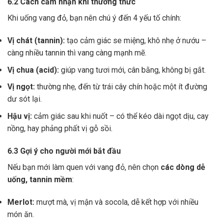
6.2 Cách cảm nhận khi thưởng thức
Khi uống vang đỏ, bạn nên chú ý đến 4 yếu tố chính:
Vị chát (tannin):
tạo cảm giác se miệng, khô nhẹ ở nướu –
càng nhiều tannin thì vang càng mạnh mẽ.
Vị chua (acid):
giúp vang tươi mới, cân bằng, không bị gắt.
Vị ngọt:
thường nhẹ, đến từ trái cây chín hoặc một ít đường
dư sót lại.
Hậu vị:
cảm giác sau khi nuốt – có thể kéo dài ngọt dịu, cay
nồng, hay phảng phất vị gỗ sồi.
6.3 Gợi ý cho người mới bắt đầu
Nếu bạn mới làm quen với vang đỏ, nên chọn
các dòng dễ
uống, tannin mềm
:
Merlot:
mượt mà, vị mận và socola, dễ kết hợp với nhiều
món ăn.