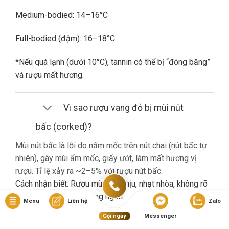
Medium-bodied: 14–16°C
Full-bodied (đậm): 16–18°C
*Nếu quá lạnh (dưới 10°C), tannin có thể bị “đóng băng”
và rượu mất hương.
Vì sao rượu vang đỏ bị mùi nút
bấc (corked)?
Mùi nút bấc là lỗi do nấm mốc trên nút chai (nút bấc tự
nhiên), gây mùi ẩm mốc, giấy ướt, làm mất hương vị
rượu. Tỉ lệ xảy ra ~2–5% với rượu nút bấc.
Cách nhận biết: Rượu mùi khó chịu, nhạt nhòa, không rõ
hương trái cây dù là vang ngon.
Menu
Liên hệ
Zalo
Gọi ngay
Messenger
Nếu gặp lỗi này, bạn nên liên hệ cửa hàng đổi trả (nếu có