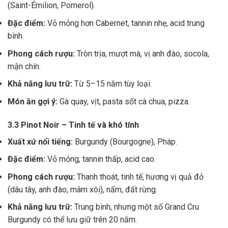
(Saint-Émilion, Pomerol).
Đặc điểm:
Vỏ mỏng hơn Cabernet, tannin nhẹ, acid trung
bình.
Phong cách rượu:
Tròn trịa, mượt mà, vị anh đào, socola,
mận chín.
Khả năng lưu trữ:
Từ 5–15 năm tùy loại.
Món ăn gợi ý:
Gà quay, vịt, pasta sốt cà chua, pizza.
3.3 Pinot Noir – Tinh tế và khó tính
Xuất xứ nổi tiếng:
Burgundy (Bourgogne), Pháp.
Đặc điểm:
Vỏ mỏng, tannin thấp, acid cao.
Phong cách rượu:
Thanh thoát, tinh tế, hương vị quả đỏ
(dâu tây, anh đào, mâm xôi), nấm, đất rừng.
Khả năng lưu trữ:
Trung bình, nhưng một số Grand Cru
Burgundy có thể lưu giữ trên 20 năm.