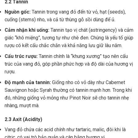
2.2 Tannin
Nguồn gốc:
Tannin trong vang đỏ đến từ vỏ, hạt (seeds),
cuống (stems) nho, và cả từ thùng gỗ sồi dùng để ủ.
Cảm nhận khi uống:
Tannin tạo vị chát (astringency) và cảm
giác “khô miệng”, tương tự như chè đen. Chúng là yếu tố giúp
rượu có kết cấu chắc chắn và khả năng lưu giữ lâu năm.
Cấu trúc rượu:
Tannin chính là “khung xương” tạo nên cấu
trúc của vang đỏ, góp phần phức hợp và độ dài của hương vị
rượu.
Độ mạnh của tannin:
Giống nho có vỏ dày như Cabernet
Sauvignon hoặc Syrah thường có tannin mạnh hơn. Trong khi
đó, những giống vỏ mỏng như Pinot Noir sẽ cho tannin nhẹ
nhàng, mượt mà.
2.3 Axit (Acidity)
Vang đỏ chứa các acid chính như tartaric, malic, đôi khi là
citric, có vai trò bảo quản và cân bằng hương vị .