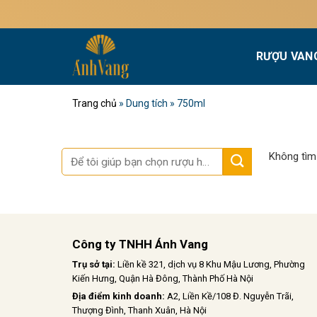
Bỏ
qua
nội
RƯỢU VAN
dung
Trang chủ
»
Dung tích
»
750ml
Tìm
Không tìm
kiếm:
Công ty TNHH Ánh Vang
Trụ sở tại:
Liền kề 321, dịch vụ 8 Khu Mậu Lương, Phường
Kiến Hưng, Quận Hà Đông, Thành Phố Hà Nội
Địa điểm kinh doanh:
A2, Liền Kề/108 Đ. Nguyễn Trãi,
Thượng Đình, Thanh Xuân, Hà Nội