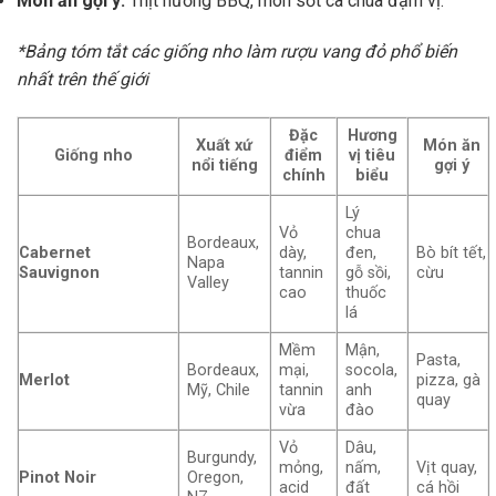
Món ăn gợi ý:
Thịt nướng BBQ, món sốt cà chua đậm vị.
*Bảng tóm tắt các giống nho làm rượu vang đỏ phổ biến
nhất trên thế giới
Đặc
Hương
Xuất xứ
Món ăn
Giống nho
điểm
vị tiêu
nổi tiếng
gợi ý
chính
biểu
Lý
Vỏ
chua
Bordeaux,
Cabernet
dày,
đen,
Bò bít tết,
Napa
Sauvignon
tannin
gỗ sồi,
cừu
Valley
cao
thuốc
lá
Mềm
Mận,
Pasta,
Bordeaux,
mại,
socola,
Merlot
pizza, gà
Mỹ, Chile
tannin
anh
quay
vừa
đào
Vỏ
Dâu,
Burgundy,
mỏng,
nấm,
Vịt quay,
Pinot Noir
Oregon,
acid
đất
cá hồi