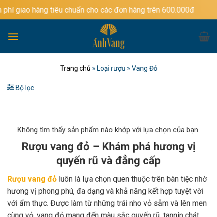
Bỏ
ng tiêu chuẩn cho các đơn hàng trên 600.000đ
qua
nội
dung
Trang chủ
»
Loại rượu
»
Vang Đỏ
Bộ lọc
Không tìm thấy sản phẩm nào khớp với lựa chọn của bạn.
Rượu vang đỏ – Khám phá hương vị
quyến rũ và đẳng cấp
Rượu vang đỏ
luôn là lựa chọn quen thuộc trên bàn tiệc nhờ
hương vị phong phú, đa dạng và khả năng kết hợp tuyệt vời
với ẩm thực. Được làm từ những trái nho vỏ sẫm và lên men
cùng vỏ, vang đỏ mang đến màu sắc quyến rũ, tannin chát