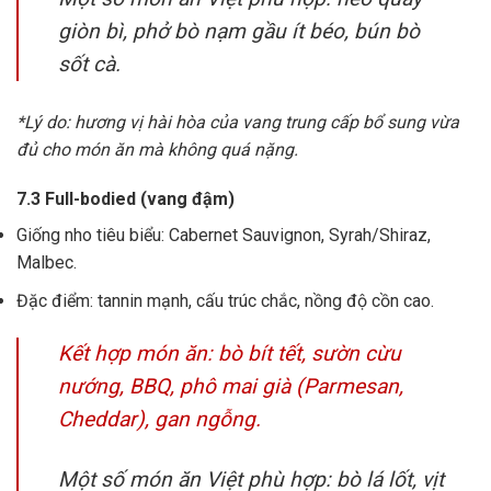
giòn bì, phở bò nạm gầu ít béo, bún bò
sốt cà.
*Lý do: hương vị hài hòa của vang trung cấp bổ sung vừa
đủ cho món ăn mà không quá nặng.
7.3 Full-bodied (vang đậm)
Giống nho tiêu biểu: Cabernet Sauvignon, Syrah/Shiraz,
Malbec.
Đặc điểm: tannin mạnh, cấu trúc chắc, nồng độ cồn cao.
Kết hợp món ăn: bò bít tết, sườn cừu
nướng, BBQ, phô mai già (Parmesan,
Cheddar), gan ngỗng.
Một số món ăn Việt phù hợp: bò lá lốt, vịt