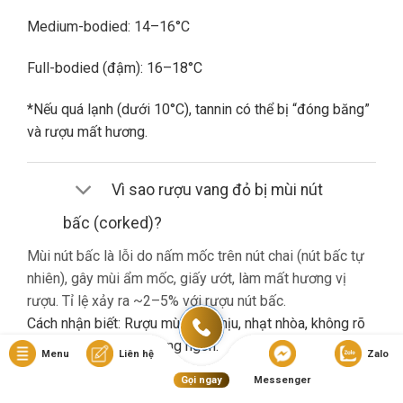
Medium-bodied: 14–16°C
Full-bodied (đậm): 16–18°C
*Nếu quá lạnh (dưới 10°C), tannin có thể bị “đóng băng”
và rượu mất hương.
Vì sao rượu vang đỏ bị mùi nút
bấc (corked)?
Mùi nút bấc là lỗi do nấm mốc trên nút chai (nút bấc tự
nhiên), gây mùi ẩm mốc, giấy ướt, làm mất hương vị
rượu. Tỉ lệ xảy ra ~2–5% với rượu nút bấc.
Cách nhận biết: Rượu mùi khó chịu, nhạt nhòa, không rõ
hương trái cây dù là vang ngon.
Menu
Liên hệ
Zalo
Gọi ngay
Messenger
Nếu gặp lỗi này, bạn nên liên hệ cửa hàng đổi trả (nếu có