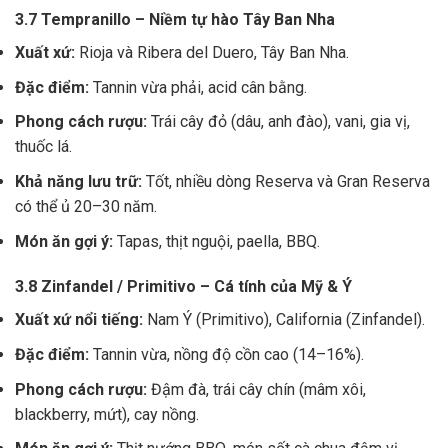
3.7 Tempranillo – Niềm tự hào Tây Ban Nha
Xuất xứ:
Rioja và Ribera del Duero, Tây Ban Nha.
Đặc điểm:
Tannin vừa phải, acid cân bằng.
Phong cách rượu:
Trái cây đỏ (dâu, anh đào), vani, gia vị,
thuốc lá.
Khả năng lưu trữ:
Tốt, nhiều dòng Reserva và Gran Reserva
có thể ủ 20–30 năm.
Món ăn gợi ý:
Tapas, thịt nguội, paella, BBQ.
3.8 Zinfandel / Primitivo – Cá tính của Mỹ & Ý
Xuất xứ nổi tiếng:
Nam Ý (Primitivo), California (Zinfandel).
Đặc điểm:
Tannin vừa, nồng độ cồn cao (14–16%).
Phong cách rượu:
Đậm đà, trái cây chín (mâm xôi,
blackberry, mứt), cay nồng.