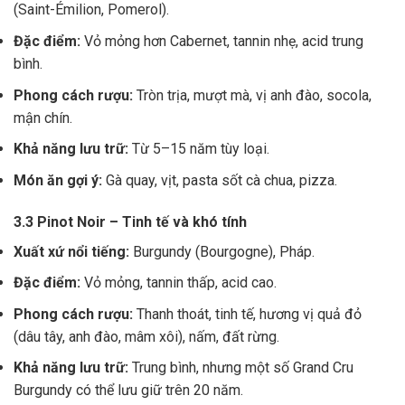
(Saint-Émilion, Pomerol).
Đặc điểm:
Vỏ mỏng hơn Cabernet, tannin nhẹ, acid trung
bình.
Phong cách rượu:
Tròn trịa, mượt mà, vị anh đào, socola,
mận chín.
Khả năng lưu trữ:
Từ 5–15 năm tùy loại.
Món ăn gợi ý:
Gà quay, vịt, pasta sốt cà chua, pizza.
3.3 Pinot Noir – Tinh tế và khó tính
Xuất xứ nổi tiếng:
Burgundy (Bourgogne), Pháp.
Đặc điểm:
Vỏ mỏng, tannin thấp, acid cao.
Phong cách rượu:
Thanh thoát, tinh tế, hương vị quả đỏ
(dâu tây, anh đào, mâm xôi), nấm, đất rừng.
Khả năng lưu trữ:
Trung bình, nhưng một số Grand Cru
Burgundy có thể lưu giữ trên 20 năm.