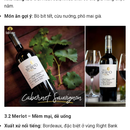
năm.
Món ăn gợi ý:
Bò bít tết, cừu nướng, phô mai già.
3.2 Merlot – Mềm mại, dễ uống
Xuất xứ nổi tiếng:
Bordeaux, đặc biệt ở vùng Right Bank