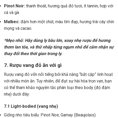
Pinot Noir:
thanh thoát, hương quả đỏ tươi, ít tannin, hợp với
cá và gà.
Malbec:
đậm hơn một chút, màu tím đẹp, hương trái cây chín
mọng và cacao.
*Mẹo nhỏ: Hãy dùng ly bầu lớn, xoay nhẹ rượu để hương
thơm lan tỏa, và thử nhấp từng ngụm nhỏ để cảm nhận sự
thay đổi theo thời gian trong ly.
7. Rượu vang đỏ ăn với gì
Rượu vang đỏ vốn nổi tiếng bởi khả năng “bắt cặp” linh hoạt
với nhiều món ăn. Tuy nhiên, để đạt sự hài hòa trọn vẹn, bạn
có thể tham khảo nguyên tắc phân loại theo body (độ đậm
nhẹ) dưới đây:
7.1 Light-bodied (vang nhẹ)
Giống nho tiêu biểu: Pinot Noir, Gamay (Beaujolais).