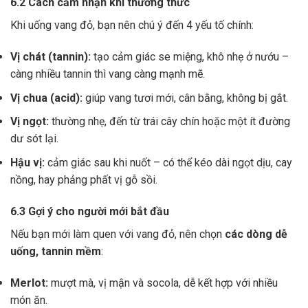
6.2 Cách cảm nhận khi thưởng thức
Khi uống vang đỏ, bạn nên chú ý đến 4 yếu tố chính:
Vị chát (tannin):
tạo cảm giác se miệng, khô nhẹ ở nướu –
càng nhiều tannin thì vang càng mạnh mẽ.
Vị chua (acid):
giúp vang tươi mới, cân bằng, không bị gắt.
Vị ngọt:
thường nhẹ, đến từ trái cây chín hoặc một ít đường
dư sót lại.
Hậu vị:
cảm giác sau khi nuốt – có thể kéo dài ngọt dịu, cay
nồng, hay phảng phất vị gỗ sồi.
6.3 Gợi ý cho người mới bắt đầu
Nếu bạn mới làm quen với vang đỏ, nên chọn
các dòng dễ
uống, tannin mềm
:
Merlot:
mượt mà, vị mận và socola, dễ kết hợp với nhiều
món ăn.