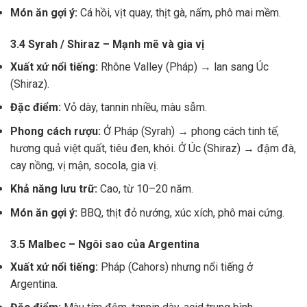
Món ăn gợi ý:
Cá hồi, vịt quay, thịt gà, nấm, phô mai mềm.
3.4 Syrah / Shiraz – Mạnh mẽ và gia vị
Xuất xứ nổi tiếng:
Rhône Valley (Pháp) → lan sang Úc
(Shiraz).
Đặc điểm:
Vỏ dày, tannin nhiều, màu sẫm.
Phong cách rượu:
Ở Pháp (Syrah) → phong cách tinh tế,
hương quả việt quất, tiêu đen, khói. Ở Úc (Shiraz) → đậm đà,
cay nồng, vị mận, socola, gia vị.
Khả năng lưu trữ:
Cao, từ 10–20 năm.
Món ăn gợi ý:
BBQ, thịt đỏ nướng, xúc xích, phô mai cứng.
3.5 Malbec – Ngôi sao của Argentina
Xuất xứ nổi tiếng:
Pháp (Cahors) nhưng nổi tiếng ở
Argentina.