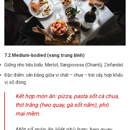
7.2 Medium-bodied (vang trung bình)
Giống nho tiêu biểu: Merlot, Sangiovese (Chianti), Zinfandel.
Đặc điểm: cân bằng giữa vị chát – chua – trái cây, hợp khẩu
vị số đông.
Kết hợp món ăn: pizza, pasta sốt cà chua,
thịt trắng (heo quay, gà sốt nấm), phô
mai mềm.
Một số món ăn Việt phù hợp: heo quay