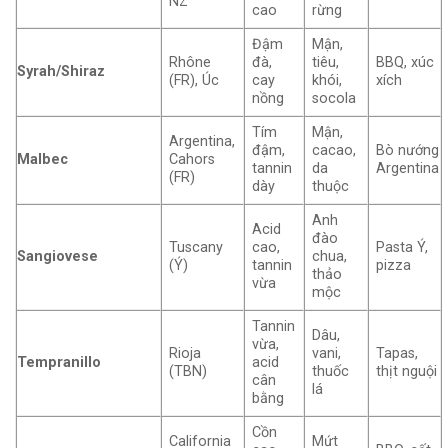
NZ
cao
rừng
Đậm
Mận,
Rhône
đà,
tiêu,
BBQ, xúc
Syrah/Shiraz
(FR), Úc
cay
khói,
xích
nồng
socola
Tím
Mận,
Argentina,
đậm,
cacao,
Bò nướng
Malbec
Cahors
tannin
da
Argentina
(FR)
dày
thuộc
Anh
Acid
đào
Tuscany
cao,
Pasta Ý,
Sangiovese
chua,
(Ý)
tannin
pizza
thảo
vừa
mộc
Tannin
Dâu,
vừa,
Rioja
vani,
Tapas,
Tempranillo
acid
(TBN)
thuốc
thịt nguội
cân
lá
bằng
Cồn
California
Mứt