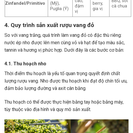
cao,
BBQ, sốt
Zinfandel/Primitivo
(Mỹ),
berry,
đậm
cà chua
Puglia (Ý)
gia vị
vị
4. Quy trình sản xuất rượu vang đỏ
So với vang trắng, quá trình làm vang đỏ có đặc thù riêng:
nước ép nho được lên men cùng vỏ và hạt để tạo màu sắc,
tannin và hương vị phức hợp. Dưới đây là các bước cơ bản:
4.1. Thu hoạch nho
Thời điểm thu hoạch là yếu tố quan trọng quyết định chất
lượng rượu vang. Nho được thu hoạch khi đạt độ chín tối ưu,
đảm bảo lượng đường và axit cân bằng.
Thu hoạch có thể được thực hiện bằng tay hoặc bằng máy,
tùy thuộc vào địa hình và quy mô sản xuất.