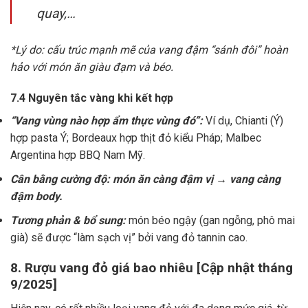
quay,…
*Lý do: cấu trúc mạnh mẽ của vang đậm “sánh đôi” hoàn
hảo với món ăn giàu đạm và béo.
7.4 Nguyên tắc vàng khi kết hợp
“Vang vùng nào hợp ẩm thực vùng đó”:
Ví dụ, Chianti (Ý)
hợp pasta Ý; Bordeaux hợp thịt đỏ kiểu Pháp; Malbec
Argentina hợp BBQ Nam Mỹ.
Cân bằng cường độ: món ăn càng đậm vị → vang càng
đậm body.
Tương phản & bổ sung:
món béo ngậy (gan ngỗng, phô mai
già) sẽ được “làm sạch vị” bởi vang đỏ tannin cao.
8. Rượu vang đỏ giá bao nhiêu [Cập nhật tháng
9/2025]