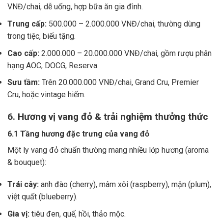
VNĐ/chai, dễ uống, hợp bữa ăn gia đình.
Trung cấp:
500.000 – 2.000.000 VNĐ/chai, thường dùng
trong tiệc, biếu tặng.
Cao cấp:
2.000.000 – 20.000.000 VNĐ/chai, gồm rượu phân
hạng AOC, DOCG, Reserva.
Sưu tầm:
Trên 20.000.000 VNĐ/chai, Grand Cru, Premier
Cru, hoặc vintage hiếm.
6. Hương vị vang đỏ & trải nghiệm thưởng thức
6.1 Tầng hương đặc trưng của vang đỏ
Một ly vang đỏ chuẩn thường mang nhiều lớp hương (aroma
& bouquet):
Trái cây:
anh đào (cherry), mâm xôi (raspberry), mận (plum),
việt quất (blueberry).
Gia vị:
tiêu đen, quế, hồi, thảo mộc.