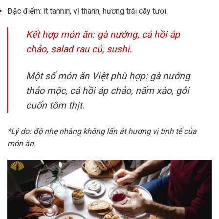
Đặc điểm: ít tannin, vị thanh, hương trái cây tươi.
Kết hợp món ăn: gà nướng, cá hồi áp
chảo, salad rau củ, sushi.
Một số món ăn Việt phù hợp: gà nướng
thảo mộc, cá hồi áp chảo, nấm xào, gỏi
cuốn tôm thịt.
*Lý do: độ nhẹ nhàng không lấn át hương vị tinh tế của
món ăn.