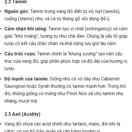
2.2 Tannin
Nguồn gốc:
Tannin trong vang đỏ đến từ vỏ, hạt (seeds),
cuống (stems) nho, và cả từ thùng gỗ sồi dùng để ủ.
Cảm nhận khi uống:
Tannin tạo vị chát (astringency) và cảm
giác “khô miệng”, tương tự như chè đen. Chúng là yếu tố giúp
rượu có kết cấu chắc chắn và khả năng lưu giữ lâu năm.
Cấu trúc rượu:
Tannin chính là “khung xương” tạo nên cấu
trúc của vang đỏ, góp phần phức hợp và độ dài của hương vị
rượu.
Độ mạnh của tannin:
Giống nho có vỏ dày như Cabernet
Sauvignon hoặc Syrah thường có tannin mạnh hơn. Trong khi
đó, những giống vỏ mỏng như Pinot Noir sẽ cho tannin nhẹ
nhàng, mượt mà.
2.3 Axit (Acidity)
Vang đỏ chứa các acid chính như tartaric, malic, đôi khi là
citric, có vai trò bảo quản và cân bằng hương vị .