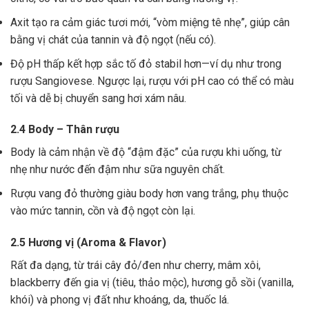
Axit tạo ra cảm giác tươi mới, “vòm miệng tê nhẹ”, giúp cân
bằng vị chát của tannin và độ ngọt (nếu có).
Độ pH thấp kết hợp sắc tố đỏ stabil hơn—ví dụ như trong
rượu Sangiovese. Ngược lại, rượu với pH cao có thể có màu
tối và dễ bị chuyển sang hơi xám nâu.
2.4 Body – Thân rượu
Body là cảm nhận về độ “đậm đặc” của rượu khi uống, từ
nhẹ như nước đến đậm như sữa nguyên chất.
Rượu vang đỏ thường giàu body hơn vang trắng, phụ thuộc
vào mức tannin, cồn và độ ngọt còn lại.
2.5 Hương vị (Aroma & Flavor)
Rất đa dạng, từ trái cây đỏ/đen như cherry, mâm xôi,
blackberry đến gia vị (tiêu, thảo mộc), hương gỗ sồi (vanilla,
khói) và phong vị đất như khoáng, da, thuốc lá.