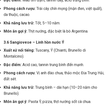
Đặc điểm:
Màu tím đậm, tannin dày, acid trung bình.
Phong cách rượu:
Trái cây chín mọng (mận đen, việt quất),
da thuộc, cacao.
Khả năng lưu trữ:
Tốt, 5–10 năm.
Món ăn gợi ý:
Thịt nướng, đặc biệt là bò Argentina.
3.6 Sangiovese – Linh hồn nước Ý
Xuất xứ nổi tiếng:
Tuscany, Ý (Chianti, Brunello di
Montalcino).
Đặc điểm:
Acid cao, tannin trung bình đến mạnh.
Phong cách rượu:
Vị anh đào chua, thảo mộc Địa Trung Hải,
đất sét.
Khả năng lưu trữ:
Trung bình – dài hạn (10–20 năm cho
Brunello).
Món ăn gợi ý:
Pasta Ý, pizza, thịt nướng sốt cà chua.