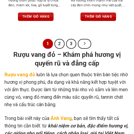
hương thơm phức hợp từ lý chua
với hương thơm mạnh mẽ của trái
đen, mâm xôi, hoa, gỗ tuyết tùng,
cây đen chín mọng như việt quất, lý
thuốc lá và vani. Cấu trúc đầy đặn
chua đen và mâm xôi, kết hợp với
với tannin mịn, vị trái cây đen chín,
cam thảo và gỗ sồi. Rượu có cấu
THÊM GIỎ HÀNG
THÊM GIỎ HÀNG
cam thảo và socola. Độ chua cân
trúc mạnh mẽ nhưng cân bằng,
bằng mang lại sự tươi mới, hậu vị
hậu vị tròn trịa, kéo dài, để lại dấu
kéo dài
ấn tinh tế
1
2
3
Rượu vang đỏ – Khám phá hương vị
quyến rũ và đẳng cấp
Rượu vang đỏ
luôn là lựa chọn quen thuộc trên bàn tiệc nhờ
hương vị phong phú, đa dạng và khả năng kết hợp tuyệt vời
với ẩm thực. Được làm từ những trái nho vỏ sẫm và lên men
cùng vỏ, vang đỏ mang đến màu sắc quyến rũ, tannin chát
nhẹ và cấu trúc cân bằng.
Trong bài viết này của
Ánh Vang
, bạn sẽ tìm thấy tất cả
thông tin cần biết: từ
khái niệm cơ bản, đặc điểm hương vị,
các giống nho nổi tiếng, cách phân loại, giá tại Việt Nam