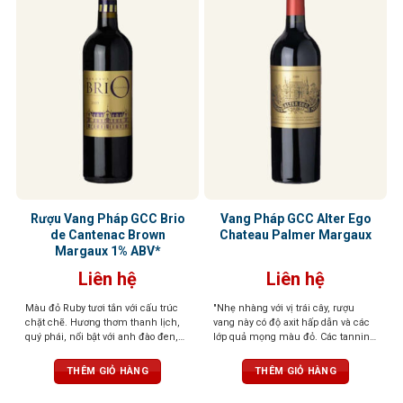
Rượu Vang Pháp GCC Brio
Vang Pháp GCC Alter Ego
de Cantenac Brown
Chateau Palmer Margaux
Margaux 1% ABV*
Liên hệ
Liên hệ
Màu đỏ Ruby tươi tắn với cấu trúc
"Nhẹ nhàng với vị trái cây, rượu
chặt chẽ. Hương thơm thanh lịch,
vang này có độ axit hấp dẫn và các
quý phái, nổi bật với anh đào đen,
lớp quả mọng màu đỏ. Các tannin
hoa violet và một chút thuốc lá. Lớp
mượt mà, màu sắc bị chi phối bởi
tannin mượt mà, kéo dài ở hậu vị
trái cây của rượu vang, chứa nhiều
THÊM GIỎ HÀNG
THÊM GIỎ HÀNG
cùng dư vị ngọt thanh dễ chịu. Kết
axit và sẽ sớm sẵn sàng cho mọi
thúc kéo dài, đậm vị trái cây
bữa tiệc. " - (RV) (3/2016) 90 điểm