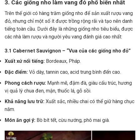
3. Các giống nho làm vang đỏ phổ biến nhất
Trên thế giới có hàng trăm giống nho để sản xuất rượu vang
đỏ, nhưng chỉ một số ít được trồng rộng rãi và tạo nên danh
tiếng toàn cầu. Dưới đây là những giống nho tiêu biểu, được
các nhà làm rượu và người yêu vang đánh giá cao nhất:
3.1 Cabernet Sauvignon – “Vua của các giống nho đỏ”
Xuất xứ nổi tiếng:
Bordeaux, Pháp.
Đặc điểm:
Vỏ dày, tannin cao, acid trung bình đến cao.
Phong cách rượu:
Mạnh mẽ, đậm đà, giàu cấu trúc, hương
vị quả lý chua đen, mận, thuốc lá, gỗ sồi.
Khả năng lưu trữ:
Xuất sắc, nhiều chai có thể giữ hàng chục
năm.
Món ăn gợi ý:
Bò bít tết, cừu nướng, phô mai già.