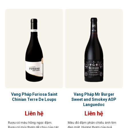
trái cây đỏ và mocha, mang đến trải
nghiệm thưởng thức tuyệt vời.
Vang Pháp Furiosa Saint
Vang Pháp Mr Burger
Chinian Terre De Loups
Sweet and Smokey AOP
Languedoc
Liên hệ
Liên hệ
Rượu có màu hồng ngọc đậm.
Màu đỏ đậm phản chiếu ánh tím
Rượu có mùi thơm dễ chịu của các
đẹp mắt. Hương thơm của quả