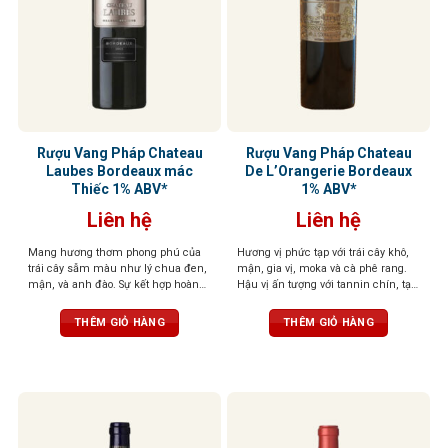
Rượu Vang Pháp Chateau
Rượu Vang Pháp Chateau
Laubes Bordeaux mác
De L’Orangerie Bordeaux
Thiếc 1% ABV*
1% ABV*
Liên hệ
Liên hệ
Mang hương thơm phong phú của
Hương vị phức tạp với trái cây khô,
trái cây sẫm màu như lý chua đen,
mận, gia vị, moka và cà phê rang.
mận, và anh đào. Sự kết hợp hoàn
Hậu vị ấn tượng với tannin chín, tạo
hảo với hương gỗ sồi và chút gia vị
cảm giác phong phú và béo ngậy
cay nồng tạo nên một tầng hương
THÊM GIỎ HÀNG
THÊM GIỎ HÀNG
phức hợp. Những nốt hương đất
nhẹ càng làm nổi bật sự đa dạng
của rượu. Khi thưởng thức, rượu
cho cảm giác đầy đặn, với tannin
mịn màng và một hậu vị dài, thanh
lịch, và tinh tế