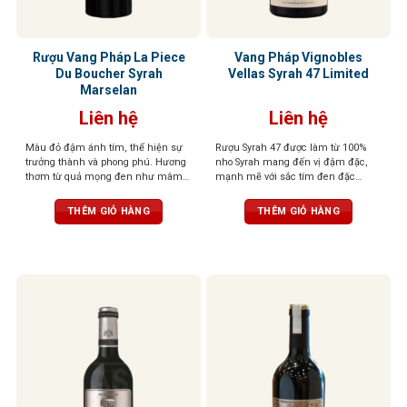
Rượu Vang Pháp La Piece
Vang Pháp Vignobles
Du Boucher Syrah
Vellas Syrah 47 Limited
Marselan
Liên hệ
Liên hệ
Màu đỏ đậm ánh tím, thể hiện sự
Rượu Syrah 47 được làm từ 100%
trưởng thành và phong phú. Hương
nho Syrah mang đến vị đậm đặc,
thơm từ quả mọng đen như mâm
mạnh mẽ với sắc tím đen đặc
xôi, lý chua đen, cùng tiêu đen, cà
trưng. Hương vị đến từ những loại
phê và vani. Vị rượu mạnh mẽ với
quả đen như mận, mâm xôi, anh
THÊM GIỎ HÀNG
THÊM GIỎ HÀNG
tannin mềm mại, hậu vị dài và ấm
đào. Sau đó, đến mùi vị sắc nét hơn
áp
của gỗ sồi, tiêu đen, phức hợp với
hương socola, khẩu vị được mở
rộng với tannin tròn trịa. Một hương
vị hài hòa và cân bằng.