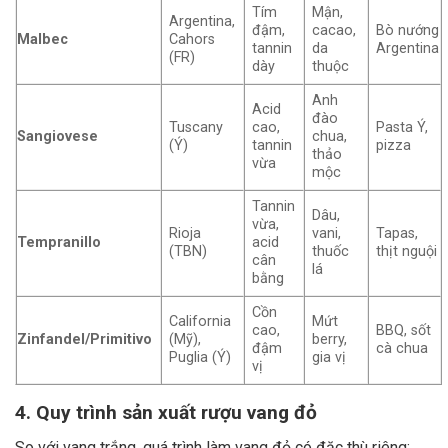
Tím
Mận,
Argentina,
đậm,
cacao,
Bò nướng
Malbec
Cahors
tannin
da
Argentina
(FR)
dày
thuộc
Anh
Acid
đào
Tuscany
cao,
Pasta Ý,
Sangiovese
chua,
(Ý)
tannin
pizza
thảo
vừa
mộc
Tannin
Dâu,
vừa,
Rioja
vani,
Tapas,
Tempranillo
acid
(TBN)
thuốc
thịt nguội
cân
lá
bằng
Cồn
California
Mứt
cao,
BBQ, sốt
Zinfandel/Primitivo
(Mỹ),
berry,
đậm
cà chua
Puglia (Ý)
gia vị
vị
4. Quy trình sản xuất rượu vang đỏ
So với vang trắng, quá trình làm vang đỏ có đặc thù riêng: