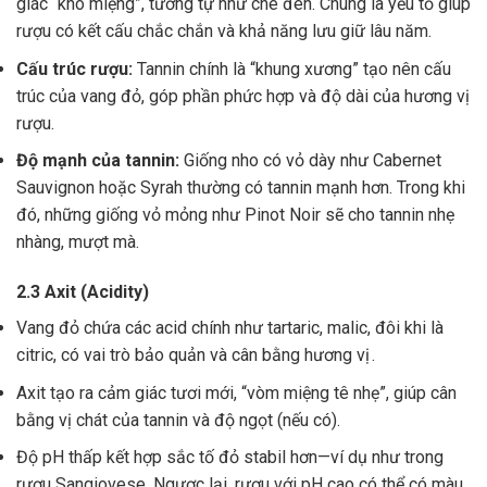
giác “khô miệng”, tương tự như chè đen. Chúng là yếu tố giúp
rượu có kết cấu chắc chắn và khả năng lưu giữ lâu năm.
Cấu trúc rượu:
Tannin chính là “khung xương” tạo nên cấu
trúc của vang đỏ, góp phần phức hợp và độ dài của hương vị
rượu.
Độ mạnh của tannin:
Giống nho có vỏ dày như Cabernet
Sauvignon hoặc Syrah thường có tannin mạnh hơn. Trong khi
đó, những giống vỏ mỏng như Pinot Noir sẽ cho tannin nhẹ
nhàng, mượt mà.
2.3 Axit (Acidity)
Vang đỏ chứa các acid chính như tartaric, malic, đôi khi là
citric, có vai trò bảo quản và cân bằng hương vị .
Axit tạo ra cảm giác tươi mới, “vòm miệng tê nhẹ”, giúp cân
bằng vị chát của tannin và độ ngọt (nếu có).
Độ pH thấp kết hợp sắc tố đỏ stabil hơn—ví dụ như trong
rượu Sangiovese. Ngược lại, rượu với pH cao có thể có màu