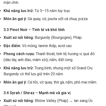
mận chín.
Khả năng lưu trữ:
Từ 5–15 năm tùy loại.
Món ăn gợi ý:
Gà quay, vịt, pasta sốt cà chua, pizza.
3.3 Pinot Noir – Tinh tế và khó tính
Xuất xứ nổi tiếng:
Burgundy (Bourgogne), Pháp.
Đặc điểm:
Vỏ mỏng, tannin thấp, acid cao.
Phong cách rượu:
Thanh thoát, tinh tế, hương vị quả đỏ
(dâu tây, anh đào, mâm xôi), nấm, đất rừng.
Khả năng lưu trữ:
Trung bình, nhưng một số Grand Cru
Burgundy có thể lưu giữ trên 20 năm.
Món ăn gợi ý:
Cá hồi, vịt quay, thịt gà, nấm, phô mai mềm.
3.4 Syrah / Shiraz – Mạnh mẽ và gia vị
Xuất xứ nổi tiếng:
Rhône Valley (Pháp) → lan sang Úc