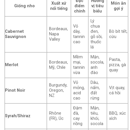
Đặc
Hương
Xuất xứ
Món ăn
Giống nho
điểm
vị tiêu
nổi tiếng
gợi ý
chính
biểu
Lý
Vỏ
chua
Bordeaux,
Cabernet
dày,
đen,
Bò bít tết,
Napa
Sauvignon
tannin
gỗ sồi,
cừu
Valley
cao
thuốc
lá
Mềm
Mận,
Pasta,
Bordeaux,
mại,
socola,
Merlot
pizza, gà
Mỹ, Chile
tannin
anh
quay
vừa
đào
Vỏ
Dâu,
Burgundy,
mỏng,
nấm,
Vịt quay,
Pinot Noir
Oregon,
acid
đất
cá hồi
NZ
cao
rừng
Đậm
Mận,
Rhône
đà,
tiêu,
BBQ, xúc
Syrah/Shiraz
(FR), Úc
cay
khói,
xích
nồng
socola