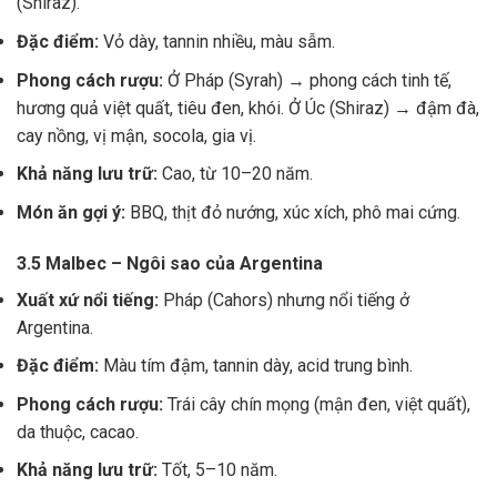
(Shiraz).
Đặc điểm:
Vỏ dày, tannin nhiều, màu sẫm.
Phong cách rượu:
Ở Pháp (Syrah) → phong cách tinh tế,
hương quả việt quất, tiêu đen, khói. Ở Úc (Shiraz) → đậm đà,
cay nồng, vị mận, socola, gia vị.
Khả năng lưu trữ:
Cao, từ 10–20 năm.
Món ăn gợi ý:
BBQ, thịt đỏ nướng, xúc xích, phô mai cứng.
3.5 Malbec – Ngôi sao của Argentina
Xuất xứ nổi tiếng:
Pháp (Cahors) nhưng nổi tiếng ở
Argentina.
Đặc điểm:
Màu tím đậm, tannin dày, acid trung bình.
Phong cách rượu:
Trái cây chín mọng (mận đen, việt quất),
da thuộc, cacao.
Khả năng lưu trữ:
Tốt, 5–10 năm.