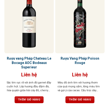
Rượu vang Pháp Chateau Le
Rượu Vang Pháp Poison
Bocage AOC Bodeaux
Rouge
Superieur
Liên hệ
Liên hệ
Sắc tím rực rỡ với ánh đỏ garnet đầy
Màu đỏ ánh tím với hương thơm
cuốn hút. L
ớp hương đầu đậm đà,
của quả mọng sẫm, tông màu tím
hòa quyện giữa trái cây đỏ, cherry
và gợi ý của cacao. Cấu trúc dày
chín mọng và chút vani phức hợp,
đặc, dư vị lâu dài với hương sô cô la
kèm theo nốt cay nhẹ đầy tinh tế.
Vị
và quả mọng đen
THÊM GIỎ HÀNG
THÊM GIỎ HÀNG
rượu cân bằng, mềm mại với hậu vị
kéo dài, lưu lại cảm giác của mứt