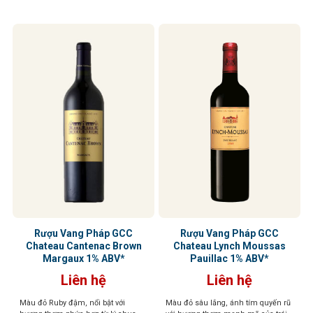
James Suckling
Rượu Vang Pháp GCC
Rượu Vang Pháp GCC
Chateau Cantenac Brown
Chateau Lynch Moussas
Margaux 1% ABV*
Pauillac 1% ABV*
Liên hệ
Liên hệ
Màu đỏ Ruby đậm, nổi bật với
Màu đỏ sâu lắng, ánh tím quyến rũ