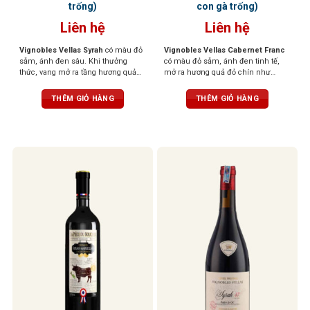
trống)
con gà trống)
Liên hệ
Liên hệ
Vignobles Vellas Syrah
có màu đỏ
Vignobles Vellas Cabernet Franc
sẫm, ánh đen sâu. Khi thưởng
có màu đỏ sẫm, ánh đen tinh tế,
thức, vang mở ra tầng hương quả
mở ra hương quả đỏ chín như
mọng đen như việt quất, mận đen
mâm xôi, mận, thoang thoảng ớt
chín, xen lẫn hương gia vị nhẹ, tiêu
chuông xanh và chút thảo mộc. Vị
THÊM GIỎ HÀNG
THÊM GIỎ HÀNG
đen, thảo mộc và chút vị khói ấm
vang thanh lịch, tannin mịn, dễ
áp. Cấu trúc tannin tròn đầy, vị rượu
uống nhưng vẫn đậm đà
dày nhưng mượt mà, hậu vị kéo dài
và hào phóng