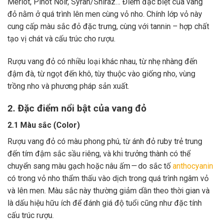
Merlot, Pinot Noir, Syrah/Shiraz… Điểm đặc biệt của vang
đỏ nằm ở quá trình lên men cùng vỏ nho. Chính lớp vỏ này
cung cấp màu sắc đỏ đặc trưng, cùng với tannin – hợp chất
tạo vị chát và cấu trúc cho rượu.
Rượu vang đỏ có nhiều loại khác nhau, từ nhẹ nhàng đến
đậm đà, từ ngọt đến khô, tùy thuộc vào giống nho, vùng
trồng nho và phương pháp sản xuất.
2. Đặc điểm nổi bật của vang đỏ
2.1 Màu sắc (Color)
Rượu vang đỏ có màu phong phú, từ ánh đỏ ruby trẻ trung
đến tím đậm sắc sầu riêng, và khi trưởng thành có thể
chuyển sang màu gạch hoặc nâu ấm — do sắc tố
anthocyanin
có trong vỏ nho thẩm thấu vào dịch trong quá trình ngâm vỏ
và lên men. Màu sắc này thường giảm dần theo thời gian và
là dấu hiệu hữu ích để đánh giá độ tuổi cũng như đặc tính
cấu trúc rượu.