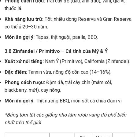
Phong cách rượu:
Trái cây đỏ (dâu, anh đào), vani, gia vị,
thuốc lá.
Khả năng lưu trữ:
Tốt, nhiều dòng Reserva và Gran Reserva
có thể ủ 20–30 năm.
Món ăn gợi ý:
Tapas, thịt nguội, paella, BBQ.
3.8 Zinfandel / Primitivo – Cá tính của Mỹ & Ý
Xuất xứ nổi tiếng:
Nam Ý (Primitivo), California (Zinfandel).
Đặc điểm:
Tannin vừa, nồng độ cồn cao (14–16%).
Phong cách rượu:
Đậm đà, trái cây chín (mâm xôi,
blackberry, mứt), cay nồng.
Món ăn gợi ý:
Thịt nướng BBQ, món sốt cà chua đậm vị.
*Bảng tóm tắt các giống nho làm rượu vang đỏ phổ biến
nhất trên thế giới