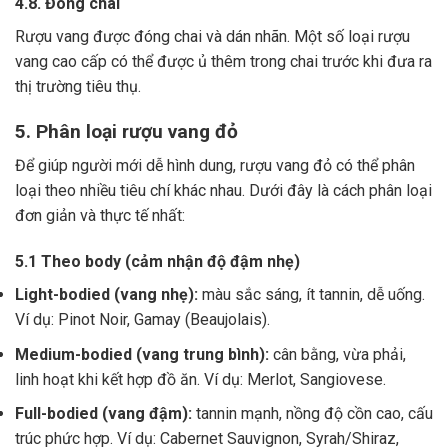
4.8. Đóng chai
Rượu vang được đóng chai và dán nhãn.
Một số loại rượu
vang cao cấp có thể được ủ thêm trong chai trước khi đưa ra
thị trường tiêu thụ.
5. Phân loại rượu vang đỏ
Để giúp người mới dễ hình dung, rượu vang đỏ có thể phân
loại theo nhiều tiêu chí khác nhau. Dưới đây là cách phân loại
đơn giản và thực tế nhất:
5.1 Theo body (cảm nhận độ đậm nhẹ)
Light-bodied (vang nhẹ):
màu sắc sáng, ít tannin, dễ uống.
Ví dụ: Pinot Noir, Gamay (Beaujolais).
Medium-bodied (vang trung bình):
cân bằng, vừa phải,
linh hoạt khi kết hợp đồ ăn. Ví dụ: Merlot, Sangiovese.
Full-bodied (vang đậm):
tannin mạnh, nồng độ cồn cao, cấu
trúc phức hợp. Ví dụ: Cabernet Sauvignon, Syrah/Shiraz,