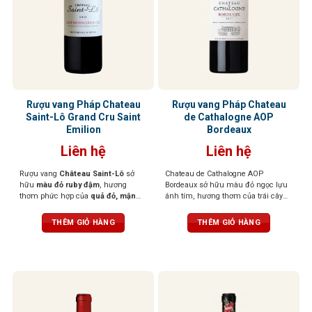
Rượu vang Pháp Chateau
Rượu vang Pháp Chateau
Saint-Lô Grand Cru Saint
de Cathalogne AOP
Emilion
Bordeaux
Liên hệ
Liên hệ
Rượu vang
Château Saint-Lô
sở
Chateau de Cathalogne AOP
hữu
màu đỏ ruby đậm
, hương
Bordeaux sở hữu màu đỏ ngọc lựu
thơm phức hợp của
quả đỏ, mận
ánh tím, hương thơm của trái cây
đen, thảo mộc,
điểm nhẹ
hương
đen chín mọng như lý chua đen,
gỗ và thuốc lá
. Khi thưởng thức, vị
việt quất và dâu rừng quyện cùng
THÊM GIỎ HÀNG
THÊM GIỎ HÀNG
rượu lan tỏa êm dịu,
tannin mượt
kẹo trái cây và mứt ngọt. Rượu mềm
mà, cân bằng tốt,
hậu vị dài
mại, đầy đặn, cấu trúc cân đối với
hậu vị kéo dài, gợi lên những tầng
hương tinh tế của trái cây tươi, quả
mọng và chút socola đen đầy hấp
dẫn