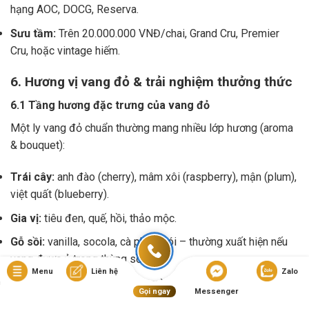
hạng AOC, DOCG, Reserva.
Sưu tầm:
Trên 20.000.000 VNĐ/chai, Grand Cru, Premier
Cru, hoặc vintage hiếm.
6. Hương vị vang đỏ & trải nghiệm thưởng thức
6.1 Tầng hương đặc trưng của vang đỏ
Một ly vang đỏ chuẩn thường mang nhiều lớp hương (aroma
& bouquet):
Trái cây:
anh đào (cherry), mâm xôi (raspberry), mận (plum),
việt quất (blueberry).
Gia vị:
tiêu đen, quế, hồi, thảo mộc.
Gỗ sồi:
vanilla, socola, cà phê, khói – thường xuất hiện nếu
vang được ủ trong thùng sồi.
Menu
Liên hệ
Zalo
Đất & da thuộc:
mùi khoáng, mùi đất rừng, mùi da, thuốc lá
Gọi ngay
Messenger
khô – đặc trưng ở những chai vang trưởng thành.