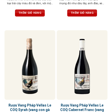
loại trái cây màu đỏ và đen, với một
mọng đỏ như dâu tây, anh đào, xen
chút mùi gia vị có mùi thơm nhẹ
lẫn những nốt thảo mộc, đinh
nhàng. Vòm miệng được tráng rất
hương, tuyết tùng tạo nên một tầng
THÊM GIỎ HÀNG
THÊM GIỎ HÀNG
cân đối và thể hiện rất nhiều sự
hương phức hợp, gợi cảm và sống
tinh tế và sang trọng.
động. Vị rượu mềm mại, mượt mà,
với tannin săn chắc nhưng êm dịu,
kết hợp cùng hậu vị ngọt ngào nhẹ
nhàng
Rượu Vang Pháp Vellas Le
Rượu Vang Pháp Vellas Le
COQ Syrah (vang con gà
COQ Cabernet Franc (vang