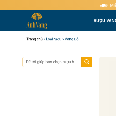
Bỏ
Miễn phí giao hàng t
qua
nội
RƯỢU VAN
dung
Trang chủ
»
Loại rượu
»
Vang Đỏ
Tìm
kiếm: