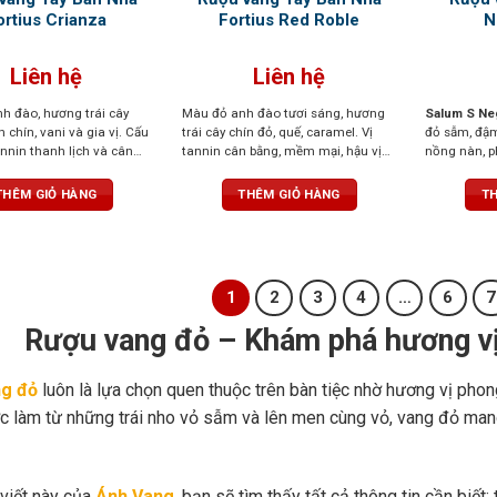
ortius Crianza
Fortius Red Roble
N
Liên hệ
Liên hệ
h đào, hương trái cây
Màu đỏ anh đào tươi sáng, hương
Salum S Ne
n chín, vani và gia vị. Cấu
trái cây chín đỏ, quế, caramel. Vị
đỏ sẫm, đậ
tannin thanh lịch và cân
tannin cân bằng, mềm mại, hậu vị
nồng nàn, p
vị không quá dài với
kéo dài với hương trái cây và gỗ sồi
quả mọng đe
 cây và gỗ sồi
quyện cùng
THÊM GIỎ HÀNG
THÊM GIỎ HÀNG
TH
thoảng của 
rượu đầy đặ
chắn, hậu vị
hương trái c
1
2
3
4
…
6
7
Rượu vang đỏ – Khám phá hương vị
g đỏ
luôn là lựa chọn quen thuộc trên bàn tiệc nhờ hương vị phon
c làm từ những trái nho vỏ sẫm và lên men cùng vỏ, vang đỏ mang
 viết này của
Ánh Vang
, bạn sẽ tìm thấy tất cả thông tin cần biết: