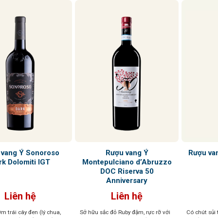
 vang Ý Sonoroso
Rượu vang Ý
Rượu va
rk Dolomiti IGT
Montepulciano d’Abruzzo
DOC Riserva 50
Anniversary
Liên hệ
Liên hệ
 trái cây đen (lý chua,
Sở hữu sắc đỏ Ruby đậm, rực rỡ với
Có chút sủi 