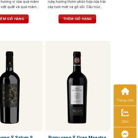
i hương vị của quả mâm
ruby, hương thơm phức hợp của trái
ả việt quất và quả mâm
cây tươi mát và gỗ sồi. Cấu trúc
thanh lịch, hậu vị kéo dài với dư vị
ngọt ngào
ÊM GIỎ HÀNG
THÊM GIỎ HÀNG
Trang chủ
Zalo
vang Ý Salum S
Rượu vang Ý Gran Maestro