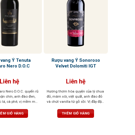
 vang Ý Tenuta
Rượu vang Ý Sonoroso
aro Nero D.O.C
Velvet Dolomiti IGT
Liên hệ
Liên hệ
aro Nero D.O.C. quyến rũ
Hương thơm hòa quyện của lý chua
ận chín, anh đào đen,
đỏ, mâm xôi, việt quất, anh đào đỏ
 lá, cà phê; vị mềm mại,
và chút vanilla từ gỗ sồi. Vị đầy đặn,
u vị đậm đà, ấn tượng
tannin mềm mượt, kết thúc cân
bằng. Màu sắc đỏ sâu, đậm đà,
ÊM GIỎ HÀNG
THÊM GIỎ HÀNG
cuốn hút