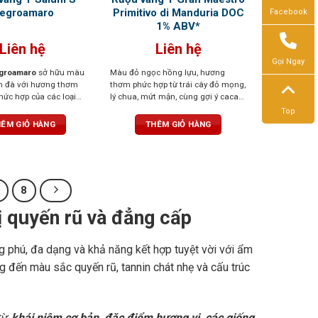
egroamaro
Primitivo di Manduria DOC
Facebook
1% ABV*
Liên hệ
Liên hệ
Gọi Ngay
groamaro
sở hữu màu
Màu đỏ ngọc hồng lựu, hương
m đà với hương thơm
thơm phức hợp từ trái cây đỏ mọng,
hức hợp của các loại
lý chua, mứt mận, cùng gợi ý cacao,
n, mứt, gia vị hoà
vani và thuốc lá. Vị đầy đặn, tròn
Top
 mùi hương thoang
trịa, tannin mềm mại, ngọt ngào
ÊM GIỎ HÀNG
THÊM GIỎ HÀNG
thuốc lá và da thuộc. Vị
n, mạnh mẽ, tannin chắc
 kéo dài với các nốt
ây chín.
8
 quyến rũ và đẳng cấp
g phú, đa dạng và khả năng kết hợp tuyệt vời với ẩm
 đến màu sắc quyến rũ, tannin chát nhẹ và cấu trúc
 từ
khái niệm cơ bản, đặc điểm hương vị, các giống