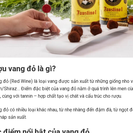
ợu vang đỏ là gì?
 đỏ (Red Wine) là loại vang được sản xuất từ những giống nho 
ah/Shiraz… Điểm đặc biệt của vang đỏ nằm ở quá trình lên men c
 cùng với tannin – hợp chất tạo vị chát và cấu trúc cho rượu.
 đỏ có nhiều loại khác nhau, từ nhẹ nhàng đến đậm đà, từ ngọt đế
áp sản xuất.
c điểm nổi bật của vang đỏ