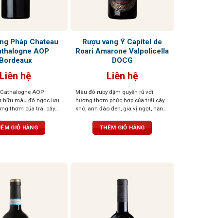
ng Pháp Chateau
Rượu vang Ý Capitel de
athalogne AOP
Roari Amarone Valpolicella
Bordeaux
DOCG
Liên hệ
Liên hệ
 Cathalogne AOP
Màu đỏ ruby đậm quyến rũ với
ở hữu màu đỏ ngọc lựu
hương thơm phức hợp của trái cây
ơng thơm của trái cây
khô, anh đào đen, gia vị ngọt, hạnh
ng như lý chua đen, việt
nhân, điểm chút hồi nhẹ, tạo chiều
 rừng quyện cùng kẹo
sâu cuốn hút. Vị rượu đậm đà, dày
ÊM GIỎ HÀNG
THÊM GIỎ HÀNG
 mứt ngọt. Rượu mềm
dặn với trái cây đen, vị đất, thịt đậm
, cấu trúc cân đối với
đặc trưng Amarone. Kết thúc kéo
ài, gợi lên những tầng
dài, mượt mà với độ chua tinh tế,
ế của trái cây tươi, quả
cấu trúc cân bằng, thanh lịch
t socola đen đầy hấp