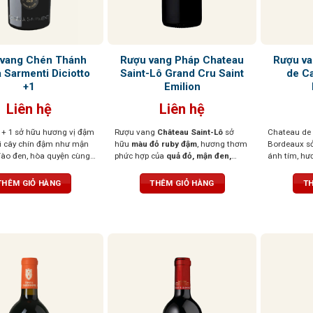
vang Chén Thánh
Rượu vang Pháp Chateau
Rượu va
 Sarmenti Diciotto
Saint-Lô Grand Cru Saint
de C
+1
Emilion
Liên hệ
Liên hệ
+ 1 sở hữu hương vị đậm
Rượu vang
Château Saint-Lô
sở
Chateau de
ái cây chín đậm như mận
hữu
màu đỏ ruby đậm
, hương thơm
Bordeaux s
đào đen, hòa quyện cùng
phức hợp của
quả đỏ, mận đen,
ánh tím, hư
g và gỗ sồi rang nhẹ. Vị
thảo mộc,
điểm nhẹ
hương gỗ và
đen chín mọ
mẽ, tròn đầy, tannin
thuốc lá
. Khi thưởng thức, vị rượu
quất và dâu
THÊM GIỎ HÀNG
THÊM GIỎ HÀNG
TH
à hậu vị kéo dài ấm áp,
lan tỏa êm dịu,
tannin mượt mà, cân
trái cây và
tượng sâu sắc ngay từ
bằng tốt,
hậu vị dài
mại, đầy đặn
tiên
hậu vị kéo d
hương tinh t
mọng và chú
dẫn