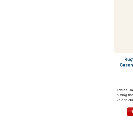
Rượ
Casen
Tenuta Ca
hương thơ
và đen ch
sắc thái b
vị cao quý
mượt mà và
kéo dài vớ
nổi bật