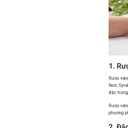
1. Rư
Rượu vang
Noir, Syr
đặc trưng,
Rượu vang
phương ph
2. Đặ