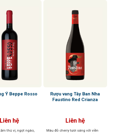
Rượu vang Tây Ban Nha
ng Ý Beppe Rosso
Faustino Red Crianza
Liên hệ
Liên hệ
tăm thú vị, ngọt ngào,
Màu đỏ cherry tươi sáng với viền