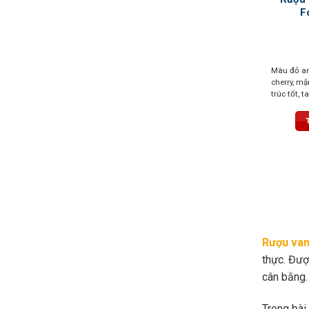
F
Màu đỏ an
cherry, mậ
trúc tốt, 
bằng, hậu 
hương trái
Rượu van
thực. Đượ
cân bằng.
Trong bài