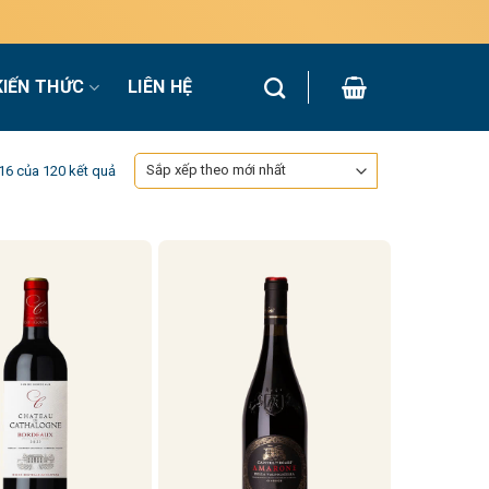
KIẾN THỨC
LIÊN HỆ
Đã
–16 của 120 kết quả
sắp
xếp
theo
mới
nhất