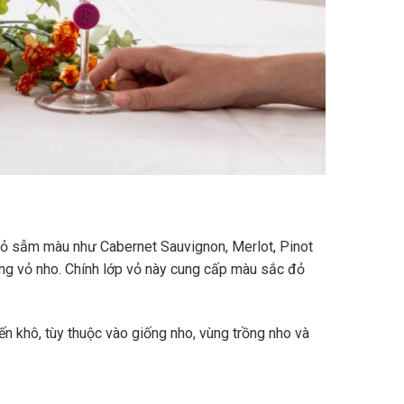
vỏ sẫm màu như Cabernet Sauvignon, Merlot, Pinot
ùng vỏ nho. Chính lớp vỏ này cung cấp màu sắc đỏ
n khô, tùy thuộc vào giống nho, vùng trồng nho và