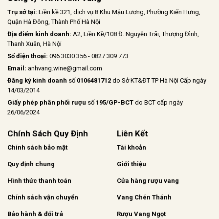
Trụ sở tại:
Liền kề 321, dịch vụ 8 Khu Mậu Lương, Phường Kiến Hưng,
Quận Hà Đông, Thành Phố Hà Nội
Địa điểm kinh doanh:
A2, Liền Kề/108 Đ. Nguyễn Trãi, Thượng Đình,
Thanh Xuân, Hà Nội
Số điện thoại:
096 3030 356 - 0827 309 773
Email:
anhvang.wine@gmail.com
Đăng ký kinh doanh
số
0106481712
do Sở KT&ĐT TP Hà Nội Cấp ngày
14/03/2014
Giấy phép phân phối rượu
số
195/GP-BCT
do BCT cấp ngày
26/06/2024
Chính Sách Quy Định
Liên Kết
Chính sách bảo mật
Tài khoản
Quy định chung
Giới thiệu
Hình thức thanh toán
Cửa hàng rượu vang
Chính sách vận chuyển
Vang Chén Thánh
Bảo hành & đổi trả
Rượu Vang Ngọt