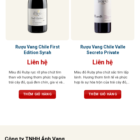
Rượu Vang Chile First
Rượu Vang Chile Valle
Edition Syrah
Secreto Private
Liên hệ
Liên hệ
Màu đỏ Ruby rực rỡ pha chút tím
Màu đỏ Ruby pha chút sắc tím lấp
than với hương thơm phức hợp giữa
lánh. Hương thơm tinh tế và phức
trái cây đỏ, quả đen chín, gia vị và
hợp là sự hòa trộn của trái cây đỏ,
khói. Vị tannin mạnh mẽ, cân bằng
cacao, vị khói và thuốc lá. Cấu trúc
với cấu trúc đậm đà và lưu lại dài
hài hòa, tannin thanh lịch, dư vị bền
THÊM GIỎ HÀNG
THÊM GIỎ HÀNG
lâu trên vòm miệng, kết hợp hoàn
bỉ, chắc chắn
hảo giữa trái cây và gỗ sồi, tạo nên
trải nghiệm đáng nhớ.
Công ty TNHH Ánh Vang