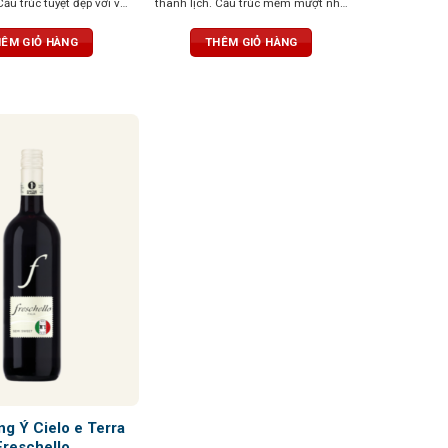
Cấu trúc tuyệt đẹp với vị
thanh lịch. Cấu trúc mềm mượt như
ủa trái cây cùng tannin
nhung, tannin mạnh mẽ, hậu vị kéo
h và dẻo dai
dài
ÊM GIỎ HÀNG
THÊM GIỎ HÀNG
g Ý Cielo e Terra
Freschello