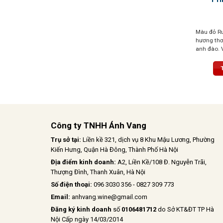
Màu đỏ Ru
hương thơ
anh đào. 
tannin mượ
chịu
Công ty TNHH Ánh Vang
Trụ sở tại:
Liền kề 321, dịch vụ 8 Khu Mậu Lương, Phường
Kiến Hưng, Quận Hà Đông, Thành Phố Hà Nội
Địa điểm kinh doanh:
A2, Liền Kề/108 Đ. Nguyễn Trãi,
Thượng Đình, Thanh Xuân, Hà Nội
Số điện thoại:
096 3030 356 - 0827 309 773
Email:
anhvang.wine@gmail.com
Đăng ký kinh doanh
số
0106481712
do Sở KT&ĐT TP Hà
Nội Cấp ngày 14/03/2014