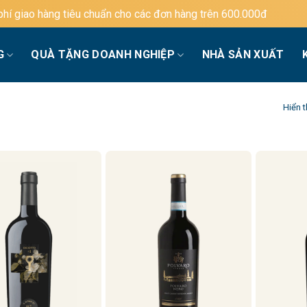
àng tiêu chuẩn cho các đơn hàng trên 600.000đ
G
QUÀ TẶNG DOANH NGHIỆP
NHÀ SẢN XUẤT
Hiển t