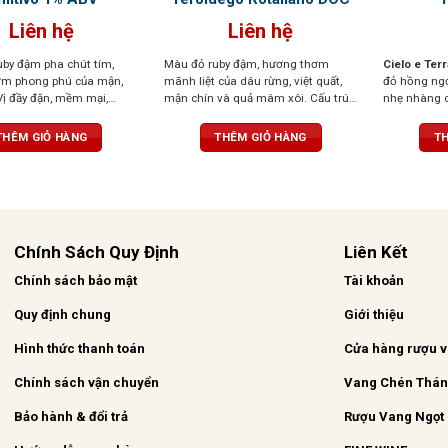
Liên hệ
Liên hệ
by đậm pha chút tím,
Màu đỏ ruby đậm, hương thơm
Cielo e Ter
m phong phú của mận,
mãnh liệt của dâu rừng, việt quất,
đỏ hồng ng
Vị đầy đặn, mềm mại,
mận chín và quả mâm xôi. Cấu trúc
nhẹ nhàng c
t mà, hậu vị kéo dài dễ
chặt chẽ, tannin mềm, kết thúc tròn
hoa. Hương v
trịa và hậu vị ấn tượng trong vòm
ngọt ngào k
THÊM GIỎ HÀNG
THÊM GIỎ HÀNG
TH
miệng
Chính Sách Quy Định
Liên Kết
Chính sách bảo mật
Tài khoản
Quy định chung
Giới thiệu
Hình thức thanh toán
Cửa hàng rượu 
Chính sách vận chuyển
Vang Chén Thá
Bảo hành & đổi trả
Rượu Vang Ngọt