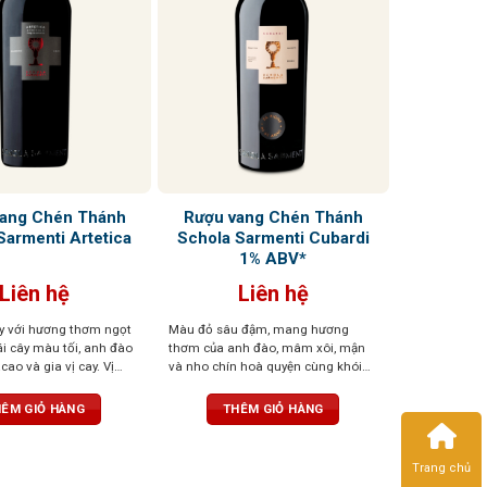
ang Chén Thánh
Rượu vang Chén Thánh
Sarmenti Artetica
Schola Sarmenti Cubardi
1% ABV*
Liên hệ
Liên hệ
y với hương thơm ngọt
Màu đỏ sâu đậm, mang hương
ái cây màu tối, anh đào
thơm của anh đào, mâm xôi, mận
acao và gia vị cay. Vị
và nho chín hoà quyện cùng khói
mạnh mẽ, dai dẳng với
thuốc lá, vani và gia vị
và mượt, cân bằng,
ÊM GIỎ HÀNG
THÊM GIỎ HÀNG
Trang chủ