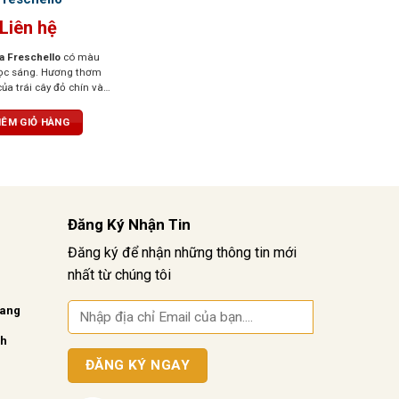
Liên hệ
ra Freschello
có màu
ọc sáng. Hương thơm
ủa trái cây đỏ chín và
ị tươi mới, dễ chịu,
hi thưởng thức.
ÊM GIỎ HÀNG
Đăng Ký Nhận Tin
Đăng ký để nhận những thông tin mới
nhất từ chúng tôi
vang
nh