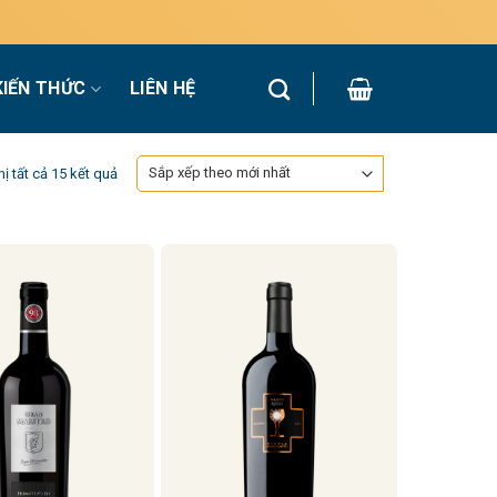
KIẾN THỨC
LIÊN HỆ
Đã
hị tất cả 15 kết quả
sắp
xếp
theo
mới
nhất