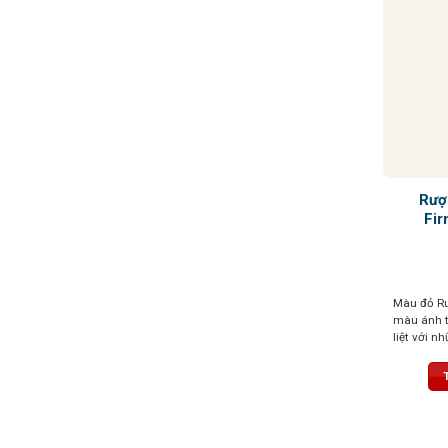
Rượ
Fir
Màu đỏ Ru
màu ánh 
liệt với n
dại, đặc bi
đen, quả 