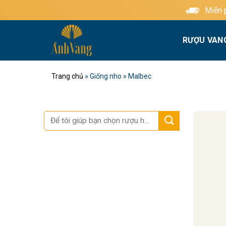
Bỏ
Miễn phí giao h
qua
nội
RƯỢU VAN
dung
Trang chủ
»
Giống nho
»
Malbec
Tìm
kiếm: