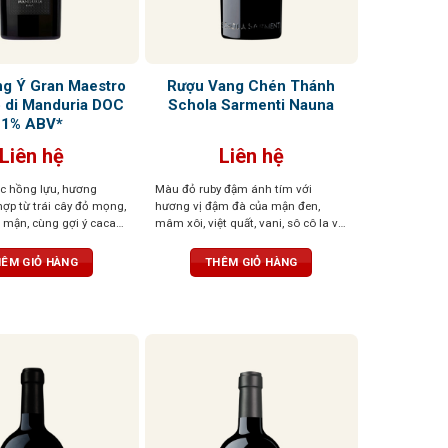
ng Ý Gran Maestro
Rượu Vang Chén Thánh
o di Manduria DOC
Schola Sarmenti Nauna
1% ABV*
Liên hệ
Liên hệ
c hồng lựu, hương
Màu đỏ ruby đậm ánh tím với
ợp từ trái cây đỏ mọng,
hương vị đậm đà của mận đen,
t mận, cùng gợi ý cacao,
mâm xôi, việt quất, vani, sô cô la và
c lá. Vị đầy đặn, tròn
gia vị. Cấu trúc mạnh mẽ, cân bằng
n mềm mại, ngọt ngào
với vị chát mềm mại và dư vị trái
ÊM GIỎ HÀNG
THÊM GIỎ HÀNG
cây khô kéo dài