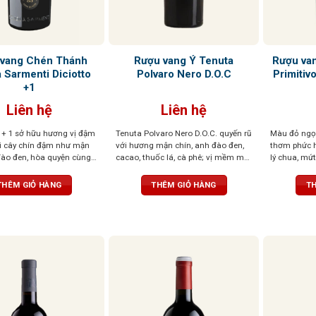
vang Chén Thánh
Rượu vang Ý Tenuta
Rượu va
 Sarmenti Diciotto
Polvaro Nero D.O.C
Primitiv
+1
Liên hệ
Liên hệ
+ 1 sở hữu hương vị đậm
Tenuta Polvaro Nero D.O.C. quyến rũ
Màu đỏ ngọ
ái cây chín đậm như mận
với hương mận chín, anh đào đen,
thơm phức h
đào đen, hòa quyện cùng
cacao, thuốc lá, cà phê; vị mềm mại,
lý chua, mứ
g và gỗ sồi rang nhẹ. Vị
tròn đầy, hậu vị đậm đà, ấn tượng
vani và thuố
mẽ, tròn đầy, tannin
khó quên
trịa, tanni
THÊM GIỎ HÀNG
THÊM GIỎ HÀNG
TH
à hậu vị kéo dài ấm áp,
tượng sâu sắc ngay từ
tiên