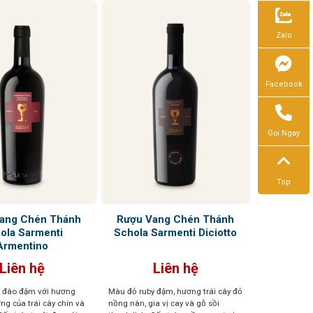
Zalo
Facebook
Gọi Ngay
Top
ang Chén Thánh
Rượu Vang Chén Thánh
ola Sarmenti
Schola Sarmenti Diciotto
Armentino
Liên hệ
Liên hệ
 đào đậm với hương
Màu đỏ ruby đậm, hương trái cây đỏ
ng của trái cây chín và
nồng nàn, gia vị cay và gỗ sồi