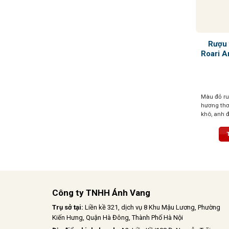
Rượu 
Roari A
Màu đỏ ru
hương thơ
khô, anh đ
nhân, điểm
sâu cuốn h
dặn với trá
đặc trưng
dài, mượt 
cấu trúc c
Công ty TNHH Ánh Vang
Trụ sở tại:
Liền kề 321, dịch vụ 8 Khu Mậu Lương, Phường
Kiến Hưng, Quận Hà Đông, Thành Phố Hà Nội