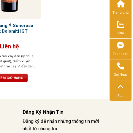
Trang chủ
ang Ý Sonoroso
 Dolomiti IGT
Zalo
Liên hệ
Facebook
trái cây đen (lý chua,
t quất), điểm xuyết
ứt trái cây. Vị đầy đặn,
, cân bằng giữa ngọt và
Gọi Ngay
ỏ đậm, cuốn hút và cá
ÊM GIỎ HÀNG
Top
Đăng Ký Nhận Tin
Đăng ký để nhận những thông tin mới
nhất từ chúng tôi