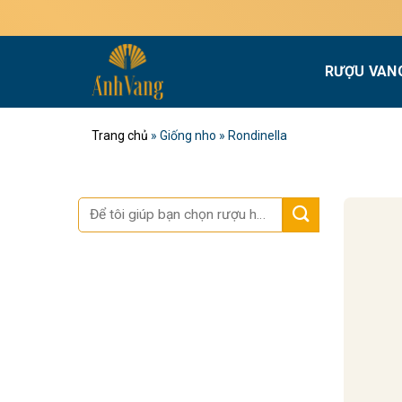
Bỏ
qua
nội
RƯỢU VAN
dung
Trang chủ
»
Giống nho
»
Rondinella
Tìm
kiếm: