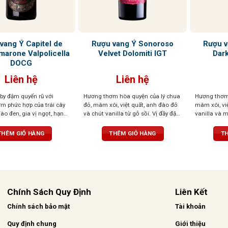
vang Ý Capitel de
Rượu vang Ý Sonoroso
Rượu v
marone Valpolicella
Velvet Dolomiti IGT
Dark
DOCG
Liên hệ
Liên hệ
by đậm quyến rũ với
Hương thơm hòa quyện của lý chua
Hương thơm 
m phức hợp của trái cây
đỏ, mâm xôi, việt quất, anh đào đỏ
mâm xôi, việ
ào đen, gia vị ngọt, hạnh
và chút vanilla từ gỗ sồi. Vị đầy đặn,
vanilla và m
 chút hồi nhẹ, tạo chiều
tannin mềm mượt, kết thúc cân
tannin mượt
út. Vị rượu đậm đà, dày
bằng. Màu sắc đỏ sâu, đậm đà,
chát. Sắc đ
THÊM GIỎ HÀNG
THÊM GIỎ HÀNG
TH
i cây đen, vị đất, thịt đậm
cuốn hút
tính
 Amarone. Kết thúc kéo
mà với độ chua tinh tế,
ân bằng, thanh lịch
Chính Sách Quy Định
Liên Kết
Chính sách bảo mật
Tài khoản
Quy định chung
Giới thiệu