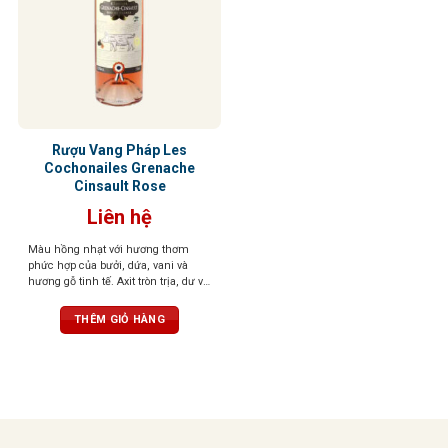
Rượu Vang Pháp Les
Cochonailes Grenache
Cinsault Rose
Liên hệ
Màu hồng nhạt với hương thơm
phức hợp của bưởi, dứa, vani và
hương gỗ tinh tế. Axit tròn trịa, dư vị
cam quýt, tạo nên một hương vị đặc
biệt, tinh tế và sống động
THÊM GIỎ HÀNG