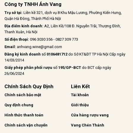
Công ty TNHH Ánh Vang
Trụ sở tại:
Liền kề 321, dịch vụ 8 Khu Mậu Lương, Phường Kiến Hưng,
Quận Hà Đông, Thành Phố Hà Nội
Địa điểm kinh doanh:
A2, Liền Kề/108 Đ. Nguyễn Trãi, Thượng Đình,
Thanh Xuân, Hà Nội
Số điện thoại:
096 3030 356 - 0827 309 773
Email:
anhvang.wine@gmail.com
Đăng ký kinh doanh
số
0106481712
do Sở KT&ĐT TP Hà Nội Cấp ngày
14/03/2014
Giấy phép phân phối rượu
số
195/GP-BCT
do BCT cấp ngày
26/06/2024
Chính Sách Quy Định
Liên Kết
Chính sách bảo mật
Tài khoản
Quy định chung
Giới thiệu
Hình thức thanh toán
Cửa hàng rượu vang
Chính sách vận chuyển
Vang Chén Thánh