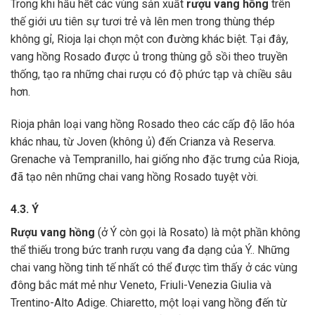
Trong khi hầu hết các vùng sản xuất
rượu vang hồng
trên
thế giới ưu tiên sự tươi trẻ và lên men trong thùng thép
không gỉ, Rioja lại chọn một con đường khác biệt. Tại đây,
vang hồng Rosado được ủ trong thùng gỗ sồi theo truyền
thống, tạo ra những chai rượu có độ phức tạp và chiều sâu
hơn.
Rioja phân loại vang hồng Rosado theo các cấp độ lão hóa
khác nhau, từ Joven (không ủ) đến Crianza và Reserva.
Grenache
và
Tempranillo
, hai giống nho đặc trưng của Rioja,
đã tạo nên những chai vang hồng Rosado tuyệt vời.
4.3. Ý
Rượu vang hồng
(ở Ý còn gọi là Rosato) là một phần không
thể thiếu trong bức tranh rượu vang đa dạng của Ý.. Những
chai vang hồng tinh tế nhất có thể được tìm thấy ở các vùng
đông bắc mát mẻ như Veneto, Friuli-Venezia Giulia và
Trentino-Alto Adige. Chiaretto, một loại vang hồng đến từ