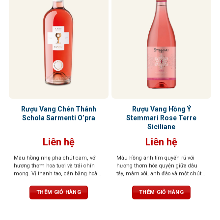
Rượu Vang Chén Thánh
Rượu Vang Hồng Ý
Schola Sarmenti O’pra
Stemmari Rose Terre
Siciliane
Liên hệ
Liên hệ
Màu hồng nhẹ pha chút cam, với
Màu hồng ánh tím quyến rũ với
hương thơm hoa tươi và trái chín
hương thơm hòa quyện giữa dâu
mọng. Vị thanh tao, cân bằng hoàn
tây, mâm xôi, anh đào và một chút
hảo giữa ngọt, chua và chát, cùng
hoa, tươi mát và sảng khoái. Vị chua
hậu vị kéo dài nhẹ nhàng
nhẹ cân bằng với vị ngọt dịu và trái
THÊM GIỎ HÀNG
THÊM GIỎ HÀNG
cây chín mọng, dư vị kéo dài, êm ái