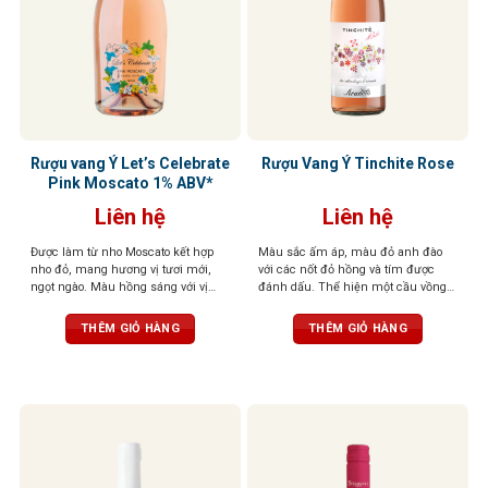
Rượu vang Ý Let’s Celebrate
Rượu Vang Ý Tinchite Rose
Pink Moscato 1% ABV*
Liên hệ
Liên hệ
Được làm từ nho Moscato kết hợp
Màu sắc ấm áp, màu đỏ anh đào
nho đỏ, mang hương vị tươi mới,
với các nốt đỏ hồng và tím được
ngọt ngào. Màu hồng sáng với vị
đánh dấu. Thể hiện một cầu vồng
ngọt tự nhiên từ nho, hòa quyện với
của hương hoa và hương thơm tươi
cherry, mâm xôi, lựu ngọt và bọt khí
mát, như phong lữ và các loại quả
THÊM GIỎ HÀNG
THÊM GIỎ HÀNG
li ti
mọng dại như mâm xôi, dâu đen,
dâu rừng, nho đỏ và lựu