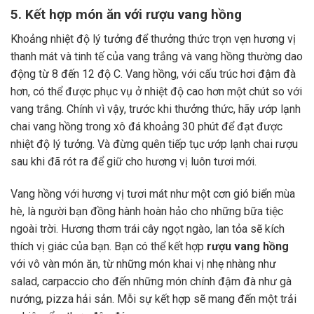
5. Kết hợp món ăn với rượu vang hồng
Khoảng nhiệt độ lý tưởng để thưởng thức trọn vẹn hương vị
thanh mát và tinh tế của vang trắng và vang hồng thường dao
động từ 8 đến 12 độ C. Vang hồng, với cấu trúc hơi đậm đà
hơn, có thể được phục vụ ở nhiệt độ cao hơn một chút so với
vang trắng. Chính vì vậy, trước khi thưởng thức, hãy ướp lạnh
chai vang hồng trong xô đá khoảng 30 phút để đạt được
nhiệt độ lý tưởng. Và đừng quên tiếp tục ướp lạnh chai rượu
sau khi đã rót ra để giữ cho hương vị luôn tươi mới.
Vang hồng với hương vị tươi mát như một cơn gió biển mùa
hè, là người bạn đồng hành hoàn hảo cho những bữa tiệc
ngoài trời. Hương thơm trái cây ngọt ngào, lan tỏa sẽ kích
thích vị giác của bạn. Bạn có thể kết hợp
rượu vang hồng
với vô vàn món ăn, từ những món khai vị nhẹ nhàng như
salad, carpaccio cho đến những món chính đậm đà như gà
nướng, pizza hải sản. Mỗi sự kết hợp sẽ mang đến một trải