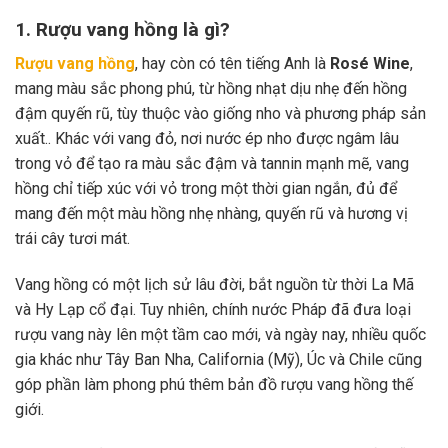
1. Rượu vang hồng là gì?
Rượu vang hồng
, hay còn có tên tiếng Anh là
Rosé Wine
,
mang màu sắc phong phú, từ hồng nhạt dịu nhẹ đến hồng
đậm quyến rũ, tùy thuộc vào giống nho và phương pháp sản
xuất.. Khác với vang đỏ, nơi nước ép nho được ngâm lâu
trong vỏ để tạo ra màu sắc đậm và tannin mạnh mẽ, vang
hồng chỉ tiếp xúc với vỏ trong một thời gian ngắn, đủ để
mang đến một màu hồng nhẹ nhàng, quyến rũ và hương vị
trái cây tươi mát.
Vang hồng có một lịch sử lâu đời, bắt nguồn từ thời La Mã
và Hy Lạp cổ đại. Tuy nhiên, chính nước Pháp đã đưa loại
rượu vang này lên một tầm cao mới, và ngày nay, nhiều quốc
gia khác như Tây Ban Nha, California (Mỹ), Úc và Chile cũng
góp phần làm phong phú thêm bản đồ rượu vang hồng thế
giới.