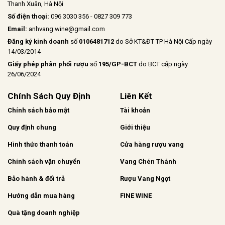
Thanh Xuân, Hà Nội
Số điện thoại:
096 3030 356 - 0827 309 773
Email:
anhvang.wine@gmail.com
Đăng ký kinh doanh
số
0106481712
do Sở KT&ĐT TP Hà Nội Cấp ngày
14/03/2014
Giấy phép phân phối rượu
số
195/GP-BCT
do BCT cấp ngày
26/06/2024
Chính Sách Quy Định
Liên Kết
Chính sách bảo mật
Tài khoản
Quy định chung
Giới thiệu
Hình thức thanh toán
Cửa hàng rượu vang
Chính sách vận chuyển
Vang Chén Thánh
Bảo hành & đổi trả
Rượu Vang Ngọt
Hướng dẫn mua hàng
FINE WINE
Quà tặng doanh nghiệp