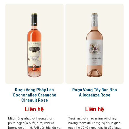
Rượu Vang Pháp Les
Rượu Vang Tây Ban Nha
Cochonailes Grenache
Allegranza Rose
Cinsault Rose
Liên hệ
Liên hệ
Màu hồng nhạt với hương thơm
Tươi mát với màu mâm xôi chín,
phức hợp của bưởi, dứa, vani và
hương thơm dâu rừng. Vị chua giòn
hương gỗ tinh tế. Axit tròn trịa, dư vị
của nho đỏ và ngọt ngào từ dâu tây,