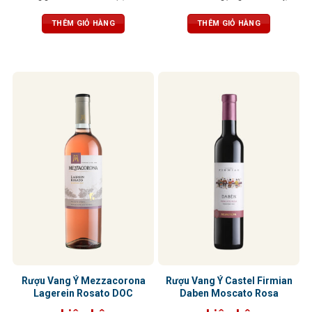
cam quýt, tạo nên một hương vị đặc
anh đào, tạo cảm giác đầy sảng
biệt, tinh tế và sống động
khoái
THÊM GIỎ HÀNG
THÊM GIỎ HÀNG
Rượu Vang Ý Mezzacorona
Rượu Vang Ý Castel Firmian
Lagerein Rosato DOC
Daben Moscato Rosa