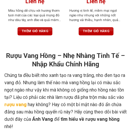
Liên hệ
Liên hệ
Màu hồng dễ chịu với hương thơm
Hương vị tinh tế, mềm mại ngọt
tươi mát của các loại quả mọng đỏ
ngào như nhung với những nốt
như dâu tây, anh đào và quả mâm
hương vải thiều, hạnh nhân, quả
xôi. Xen lẫn chút hương cam quýt,
mọng hoà quyện cùng hương hoa
gia vị nhẹ nhàng và thoang thoảng
hồng và gia vị
THÊM GIỎ HÀNG
THÊM GIỎ HÀNG
mùi thơm của hoa hồng. Cấu trúc
nhẹ nhàng, cân bằng, hậu vị kéo
dài, sảng khoái
Rượu Vang Hồng – Nhẹ Nhàng Tinh Tế –
Nhập Khẩu Chính Hãng
Chúng ta đều biết nho xanh tạo ra vang trắng, nho đen tạo ra
vang đỏ. Nhưng làm thế nào mà vang hồng lại có màu sắc
ngọt ngào như vậy khi mà không có giống nho hồng nào tồn
tại? Liệu có phải các nhà làm rượu đã pha trộn màu sắc vào
rượu vang
hay không? Hay có một bí mật nào đó ẩn chứa
đằng sau màu hồng quyến rũ này? Hãy cùng theo dõi bài viết
dưới đây của
Ánh Vang
để
tìm hiểu về rượu vang hồng
nhé!