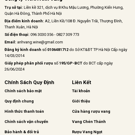
Trụ sở tại:
Liền kề 321, dịch vụ 8 Khu Mậu Lương, Phường Kiến Hưng,
Quận Hà Đông, Thành Phố Hà Nội
Địa điểm kinh doanh:
A2, Liền Kề/108 Đ. Nguyễn Trãi, Thượng Đình,
Thanh Xuân, Hà Nội
Số điện thoại:
096 3030 356 - 0827 309 773
Email:
anhvang.wine@gmail.com
Đăng ký kinh doanh
số
0106481712
do Sở KT&ĐT TP Hà Nội Cấp ngày
14/03/2014
Giấy phép phân phối rượu
số
195/GP-BCT
do BCT cấp ngày
26/06/2024
Chính Sách Quy Định
Liên Kết
Chính sách bảo mật
Tài khoản
Quy định chung
Giới thiệu
Hình thức thanh toán
Cửa hàng rượu vang
Chính sách vận chuyển
Vang Chén Thánh
Bảo hành & đổi trả
Rượu Vang Ngọt