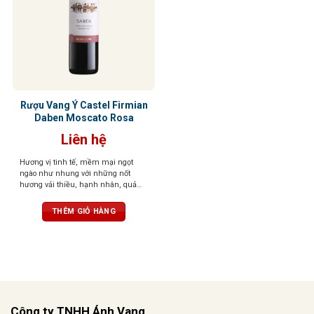
Rượu Vang Ý Castel Firmian
Daben Moscato Rosa
Liên hệ
Hương vị tinh tế, mềm mại ngọt
ngào như nhung với những nốt
hương vải thiều, hạnh nhân, quả
mọng hoà quyện cùng hương hoa
hồng và gia vị
THÊM GIỎ HÀNG
Công ty TNHH Ánh Vang