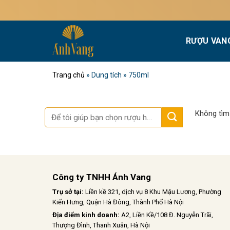
Bỏ
qua
nội
RƯỢU VAN
dung
Trang chủ
»
Dung tích
»
750ml
Tìm
Không tìm
kiếm:
Công ty TNHH Ánh Vang
Trụ sở tại:
Liền kề 321, dịch vụ 8 Khu Mậu Lương, Phường
Kiến Hưng, Quận Hà Đông, Thành Phố Hà Nội
Địa điểm kinh doanh:
A2, Liền Kề/108 Đ. Nguyễn Trãi,
Thượng Đình, Thanh Xuân, Hà Nội