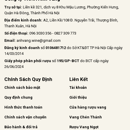
Trụ sở tại:
Liền kề 321, dịch vụ 8 Khu Mậu Lương, Phường Kiến Hưng,
Quận Hà Đông, Thành Phố Hà Nội
Địa điểm kinh doanh:
A2, Liền Kề/108 Đ. Nguyễn Trãi, Thượng Đình,
Thanh Xuân, Hà Nội
Số điện thoại:
096 3030 356 - 0827 309 773
Email:
anhvang.wine@gmail.com
Đăng ký kinh doanh
số
0106481712
do Sở KT&ĐT TP Hà Nội Cấp ngày
14/03/2014
Giấy phép phân phối rượu
số
195/GP-BCT
do BCT cấp ngày
26/06/2024
Chính Sách Quy Định
Liên Kết
Chính sách bảo mật
Tài khoản
Quy định chung
Giới thiệu
Hình thức thanh toán
Cửa hàng rượu vang
Chính sách vận chuyển
Vang Chén Thánh
Bảo hành & đổi trả
Rượu Vang Ngọt