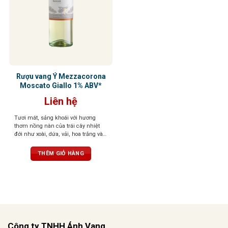
Rượu vang Ý Mezzacorona
Moscato Giallo 1% ABV*
Liên hệ
Tươi mát, sảng khoái với hương
thơm nồng nàn của trái cây nhiệt
đới như xoài, dứa, vải, hoa trắng và
mật ong. Vị ngọt dịu nhẹ, hậu vị kéo
dài với dư vị trái cây ngọt ngào
THÊM GIỎ HÀNG
Công ty TNHH Ánh Vang