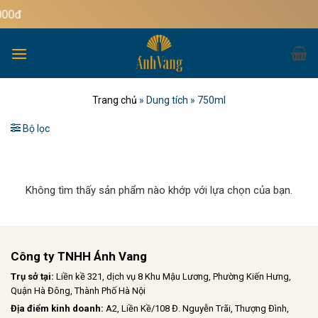
Bỏ
Miễn ph
qua
nội
dung
Trang chủ
»
Dung tích
»
750ml
Bộ lọc
Không tìm thấy sản phẩm nào khớp với lựa chọn của bạn.
Công ty TNHH Ánh Vang
Trụ sở tại:
Liền kề 321, dịch vụ 8 Khu Mậu Lương, Phường Kiến Hưng,
Quận Hà Đông, Thành Phố Hà Nội
Địa điểm kinh doanh:
A2, Liền Kề/108 Đ. Nguyễn Trãi, Thượng Đình,