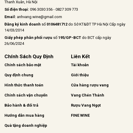
Thanh Xuân, Hà Nội
Số điện thoại:
096 3030 356 - 0827 309 773
Email:
anhvang.wine@gmail.com
Đăng ký kinh doanh
số
0106481712
do Sở KT&ĐT TP Hà Nội Cấp ngày
14/03/2014
Giấy phép phân phối rượu
số
195/GP-BCT
do BCT cấp ngày
26/06/2024
Chính Sách Quy Định
Liên Kết
Chính sách bảo mật
Tài khoản
Quy định chung
Giới thiệu
Hình thức thanh toán
Cửa hàng rượu vang
Chính sách vận chuyển
Vang Chén Thánh
Bảo hành & đổi trả
Rượu Vang Ngọt
Hướng dẫn mua hàng
FINE WINE
Quà tặng doanh nghiệp