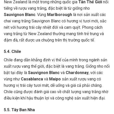
New Zealand là một trong những quốc gia
Tân Thế Giới
nổi
tiếng về rượu vang trắng, đặc biệt là từ giống nho
Sauvignon Blanc
. Vùng
Marlborough
là nơi sản xuất các
chai vang trắng Sauvignon Blanc có hương vị tươi mới, sắc
nét với hương trái cây nhiệt đới và cam quýt. Phong cách
vang trắng từ New Zealand thường mang tính trẻ trung và
đậm đà, rất được ưa chuộng trên thị trường quốc tế.
5.4. Chile
Chile đang dần khẳng định vị thế của mình trong ngành sản
xuất rượu vang thế giới, đặc biệt là vang trắng. Giống nho nổi
bật tại đây là
Sauvignon Blanc
và
Chardonnay
, với các
vùng như
Casablanca
và
Maipo
sản xuất rượu vang có
hương vị trái cây tươi mát, dễ uống và giá cả phải chăng.
Chile cũng được đánh giá cao về chất lượng vang trắng nhờ
điều kiện khí hậu thuận lợi và công nghệ sản xuất hiện đại.
5.5. Tây Ban Nha