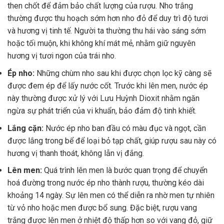
then chốt để đảm bảo chất lượng của rượu. Nho trắng
thường được thu hoạch sớm hơn nho đỏ để duy trì độ tươi
và hương vị tinh tế. Người ta thường thu hái vào sáng sớm
hoặc tối muộn, khi không khí mát mẻ, nhằm giữ nguyên
hương vị tươi ngon của trái nho.
Ép nho:
Những chùm nho sau khi được chọn lọc kỹ càng sẽ
được đem ép để lấy nước cốt. Trước khi lên men, nước ép
này thường được xử lý với Lưu Huỳnh Dioxit nhằm ngăn
ngừa sự phát triển của vi khuẩn, bảo đảm độ tinh khiết.
Lắng cặn:
Nước ép nho ban đầu có màu đục và ngọt, cần
được lắng trong bể để loại bỏ tạp chất, giúp rượu sau này có
hương vị thanh thoát, không lẫn vị đắng.
Lên men:
Quá trình lên men là bước quan trọng để chuyển
hoá đường trong nước ép nho thành rượu, thường kéo dài
khoảng 14 ngày. Sự lên men có thể diễn ra nhờ men tự nhiên
từ vỏ nho hoặc men được bổ sung. Đặc biệt, rượu vang
trắng được lên men ở nhiệt độ thấp hơn so với vang đỏ, giữ