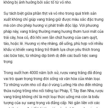
không bị ảnh hưởng bởi sắc tố từ vỏ nho.
Sự tách biệt giữa phần thịt và vỏ nho trong quá trình sản
xuất không chỉ giúp vang trắng giữ được màu sắc đặc trưng
mà còn cho phép hương vị phát triển độc lập. Với phương
pháp này, vang trắng thường mang hương thơm tươi mát của
trái cây, hoa cỏ, đôi khi xen lẫn chút hương của cam quýt,
táo, hoặc lê. Hương vị nhẹ nhàng, dễ uống, phù hợp với nhiều
khẩu vị khiến vang trắng trở thành lựa chọn yêu thích trong
các bữa tiệc, từ những dịp bình dị đến các buổi tiệc sang
trọng.
Trong suốt hơn 4000 năm lịch sử, rượu vang trắng đã đóng
vai trò quan trọng trong đời sống và văn hóa của nhân loại.
Từ những vườn nho cổ đại ở vùng Lưỡng Hà cho đến những
thửa ruộng trồng nho nổi tiếng tại Pháp, Ý, Tây Ban Nha, rượu
vang trắng không chỉ là một loại thức uống mà còn là biểu
tượng của sự sang trọng và đẳng cấp. Nó gắn liền với các