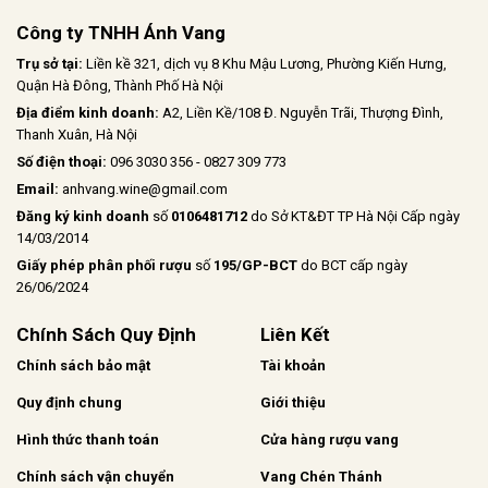
Công ty TNHH Ánh Vang
Trụ sở tại:
Liền kề 321, dịch vụ 8 Khu Mậu Lương, Phường Kiến Hưng,
Quận Hà Đông, Thành Phố Hà Nội
Địa điểm kinh doanh:
A2, Liền Kề/108 Đ. Nguyễn Trãi, Thượng Đình,
Thanh Xuân, Hà Nội
Số điện thoại:
096 3030 356 - 0827 309 773
Email:
anhvang.wine@gmail.com
Đăng ký kinh doanh
số
0106481712
do Sở KT&ĐT TP Hà Nội Cấp ngày
14/03/2014
Giấy phép phân phối rượu
số
195/GP-BCT
do BCT cấp ngày
26/06/2024
Chính Sách Quy Định
Liên Kết
Chính sách bảo mật
Tài khoản
Quy định chung
Giới thiệu
Hình thức thanh toán
Cửa hàng rượu vang
Chính sách vận chuyển
Vang Chén Thánh