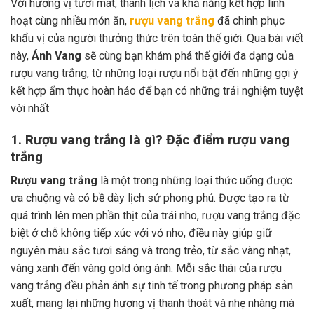
Với hương vị tươi mát, thanh lịch và khả năng kết hợp linh
hoạt cùng nhiều món ăn,
rượu vang trắng
đã chinh phục
khẩu vị của người thưởng thức trên toàn thế giới. Qua bài viết
này,
Ánh Vang
sẽ cùng bạn khám phá thế giới đa dạng của
rượu vang trắng, từ những loại rượu nổi bật đến những gợi ý
kết hợp ẩm thực hoàn hảo để bạn có những trải nghiệm tuyệt
vời nhất
1. Rượu vang trắng là gì? Đặc điểm rượu vang
trắng
Rượu vang trắng
là một trong những loại thức uống được
ưa chuộng và có bề dày lịch sử phong phú. Được tạo ra từ
quá trình lên men phần thịt của trái nho, rượu vang trắng đặc
biệt ở chỗ không tiếp xúc với vỏ nho, điều này giúp giữ
nguyên màu sắc tươi sáng và trong trẻo, từ sắc vàng nhạt,
vàng xanh đến vàng gold óng ánh. Mỗi sắc thái của rượu
vang trắng đều phản ánh sự tinh tế trong phương pháp sản
xuất, mang lại những hương vị thanh thoát và nhẹ nhàng mà