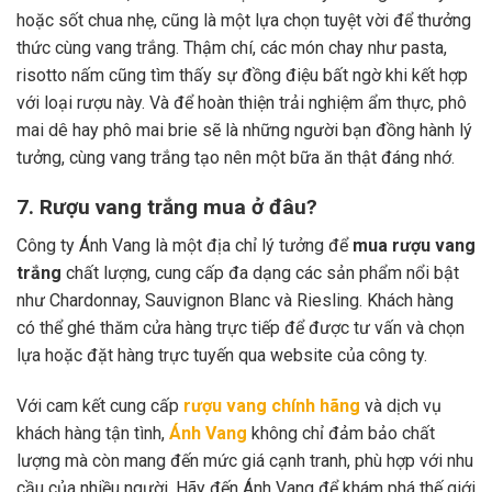
hoặc sốt chua nhẹ, cũng là một lựa chọn tuyệt vời để thưởng
thức cùng vang trắng. Thậm chí, các món chay như pasta,
risotto nấm cũng tìm thấy sự đồng điệu bất ngờ khi kết hợp
với loại rượu này. Và để hoàn thiện trải nghiệm ẩm thực, phô
mai dê hay phô mai brie sẽ là những người bạn đồng hành lý
tưởng, cùng vang trắng tạo nên một bữa ăn thật đáng nhớ.
7. Rượu vang trắng mua ở đâu?
Công ty Ánh Vang là một địa chỉ lý tưởng để
mua rượu vang
trắng
chất lượng, cung cấp đa dạng các sản phẩm nổi bật
như Chardonnay, Sauvignon Blanc và Riesling. Khách hàng
có thể ghé thăm cửa hàng trực tiếp để được tư vấn và chọn
lựa hoặc đặt hàng trực tuyến qua website của công ty.
Với cam kết cung cấp
rượu vang chính hãng
và dịch vụ
khách hàng tận tình,
Ánh Vang
không chỉ đảm bảo chất
lượng mà còn mang đến mức giá cạnh tranh, phù hợp với nhu
cầu của nhiều người. Hãy đến Ánh Vang để khám phá thế giới