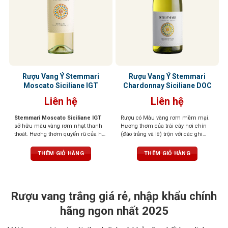
Rượu Vang Ý Stemmari
Rượu Vang Ý Stemmari
Moscato Siciliane IGT
Chardonnay Siciliane DOC
Liên hệ
Liên hệ
Stemmari Moscato Siciliane IGT
Rượu có Màu vàng rơm mềm mại.
sở hữu màu vàng rơm nhạt thanh
Hương thơm của trái cây hơi chín
thoát. Hương thơm quyến rũ của hoa
(đào trắng và lê) trộn với các ghi
trắng, cam quýt, đào chín. Vị ngọt
chú của hoa màu vàng khô. Hương
dịu dàng, chua nhẹ cân bằng, hậu
vị tươi mát, biểu hiện một sự tinh tế
THÊM GIỎ HÀNG
THÊM GIỎ HÀNG
vị trái cây nhiệt đới sảng khoái, dễ
và thú vị. Rượu kết hợp tốt với
chịu.
antipasto của cá sống và các món
hải sản có vỏ. Tối ưu với thực phẩm
chiên hỗn hợp.
Rượu vang trắng giá rẻ, nhập khẩu chính
hãng ngon nhất 2025