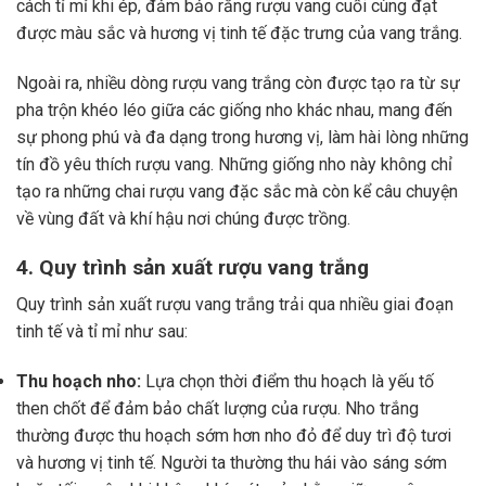
cách tỉ mỉ khi ép, đảm bảo rằng rượu vang cuối cùng đạt
được màu sắc và hương vị tinh tế đặc trưng của vang trắng.
Ngoài ra, nhiều dòng rượu vang trắng còn được tạo ra từ sự
pha trộn khéo léo giữa các giống nho khác nhau, mang đến
sự phong phú và đa dạng trong hương vị, làm hài lòng những
tín đồ yêu thích rượu vang. Những giống nho này không chỉ
tạo ra những chai rượu vang đặc sắc mà còn kể câu chuyện
về vùng đất và khí hậu nơi chúng được trồng.
4. Quy trình sản xuất rượu vang trắng
Quy trình sản xuất rượu vang trắng trải qua nhiều giai đoạn
tinh tế và tỉ mỉ như sau:
Thu hoạch nho:
Lựa chọn thời điểm thu hoạch là yếu tố
then chốt để đảm bảo chất lượng của rượu. Nho trắng
thường được thu hoạch sớm hơn nho đỏ để duy trì độ tươi
và hương vị tinh tế. Người ta thường thu hái vào sáng sớm