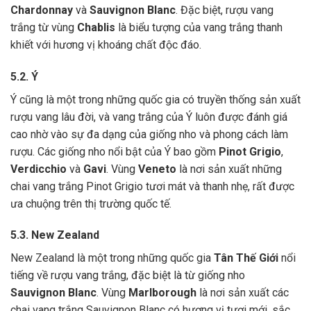
Chardonnay
và
Sauvignon Blanc
. Đặc biệt, rượu vang
trắng từ vùng
Chablis
là biểu tượng của vang trắng thanh
khiết với hương vị khoáng chất độc đáo.
5.2. Ý
Ý cũng là một trong những quốc gia có truyền thống sản xuất
rượu vang lâu đời, và vang trắng của Ý luôn được đánh giá
cao nhờ vào sự đa dạng của giống nho và phong cách làm
rượu. Các giống nho nổi bật của Ý bao gồm
Pinot Grigio
,
Verdicchio
và
Gavi
. Vùng
Veneto
là nơi sản xuất những
chai vang trắng Pinot Grigio tươi mát và thanh nhẹ, rất được
ưa chuộng trên thị trường quốc tế.
5.3. New Zealand
New Zealand là một trong những quốc gia
Tân Thế Giới
nổi
tiếng về rượu vang trắng, đặc biệt là từ giống nho
Sauvignon Blanc
. Vùng
Marlborough
là nơi sản xuất các
chai vang trắng Sauvignon Blanc có hương vị tươi mới, sắc