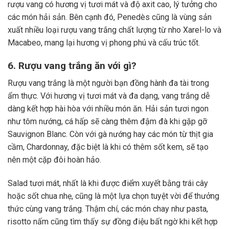
rượu vang có hương vị tươi mát và độ axit cao, lý tưởng cho
các món hải sản. Bên cạnh đó, Penedès cũng là vùng sản
xuất nhiều loại rượu vang trắng chất lượng từ nho Xarel-lo và
Macabeo, mang lại hương vị phong phú và cấu trúc tốt.
6. Rượu vang trắng ăn với gì?
Rượu vang trắng là một người bạn đồng hành đa tài trong
ẩm thực. Với hương vị tươi mát và đa dạng, vang trắng dễ
dàng kết hợp hài hòa với nhiều món ăn. Hải sản tươi ngon
như tôm nướng, cá hấp sẽ càng thêm đậm đà khi gặp gỡ
Sauvignon Blanc. Còn với gà nướng hay các món từ thịt gia
cầm, Chardonnay, đặc biệt là khi có thêm sốt kem, sẽ tạo
nên một cặp đôi hoàn hảo.
Salad tươi mát, nhất là khi được điểm xuyết bằng trái cây
hoặc sốt chua nhẹ, cũng là một lựa chọn tuyệt vời để thưởng
thức cùng vang trắng. Thậm chí, các món chay như pasta,
risotto nấm cũng tìm thấy sự đồng điệu bất ngờ khi kết hợp