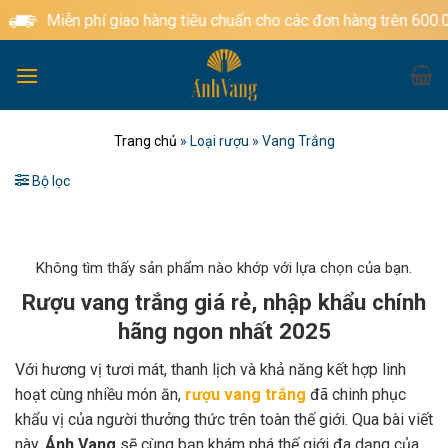
Bỏ
Miễn phí giao hàng tiêu chuẩn cho các đơn hàng trên 600.000
qua
nội
dung
Trang chủ
»
Loại rượu
»
Vang Trắng
Bộ lọc
Không tìm thấy sản phẩm nào khớp với lựa chọn của bạn.
Rượu vang trắng giá rẻ, nhập khẩu chính
hãng ngon nhất 2025
Với hương vị tươi mát, thanh lịch và khả năng kết hợp linh
hoạt cùng nhiều món ăn,
rượu vang trắng
đã chinh phục
khẩu vị của người thưởng thức trên toàn thế giới. Qua bài viết
này,
Ánh Vang
sẽ cùng bạn khám phá thế giới đa dạng của