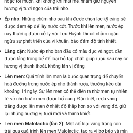
hoặc tối muộn, khi không khí mát mẻ, nhằm giữ nguyên
hương vị tươi ngon của trái nho.
Ép nho:
Những chùm nho sau khi được chọn lọc kỹ càng sẽ
được đem ép để lấy nước cốt. Trước khi lên men, nước ép
này thường được xử lý với Lưu Huỳnh Dioxit nhằm ngăn
ngừa sự phát triển của vi khuẩn, bảo đảm độ tinh khiết.
Lắng cặn:
Nước ép nho ban đầu có màu đục và ngọt, cần
được lắng trong bể để loại bỏ tạp chất, giúp rượu sau này có
hương vị thanh thoát, không lẫn vị đắng.
Lên men:
Quá trình lên men là bước quan trọng để chuyển
hoá đường trong nước ép nho thành rượu, thường kéo dài
khoảng 14 ngày. Sự lên men có thể diễn ra nhờ men tự nhiên
từ vỏ nho hoặc men được bổ sung. Đặc biệt, rượu vang
trắng được lên men ở nhiệt độ thấp hơn so với vang đỏ, giữ
lại những hương vị tươi mới và thanh khiết.
Lên men Malolactic (lần 2):
Một số loại vang trắng còn
trải qua quá trình lên men Malolactic, tạo ra vị bơ béo và mịn