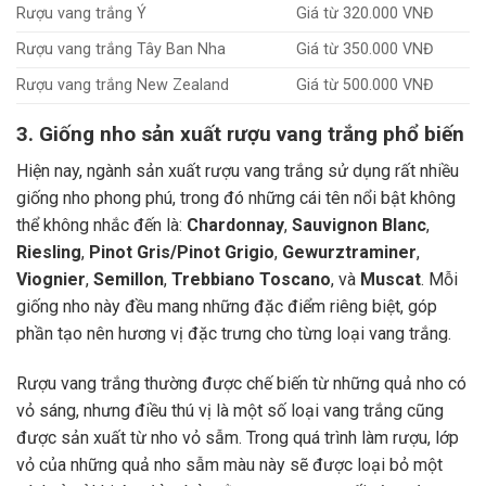
Rượu vang trắng Ý
Giá từ 320.000 VNĐ
Rượu vang trắng Tây Ban Nha
Giá từ 350.000 VNĐ
Rượu vang trắng New Zealand
Giá từ 500.000 VNĐ
3. Giống nho sản xuất rượu vang trắng phổ biến
Hiện nay, ngành sản xuất rượu vang trắng sử dụng rất nhiều
giống nho phong phú, trong đó những cái tên nổi bật không
thể không nhắc đến là:
Chardonnay
,
Sauvignon Blanc
,
Riesling
,
Pinot Gris/Pinot Grigio
,
Gewurztraminer
,
Viognier
,
Semillon
,
Trebbiano Toscano
, và
Muscat
. Mỗi
giống nho này đều mang những đặc điểm riêng biệt, góp
phần tạo nên hương vị đặc trưng cho từng loại vang trắng.
Rượu vang trắng thường được chế biến từ những quả nho có
vỏ sáng, nhưng điều thú vị là một số loại vang trắng cũng
được sản xuất từ nho vỏ sẫm. Trong quá trình làm rượu, lớp
vỏ của những quả nho sẫm màu này sẽ được loại bỏ một