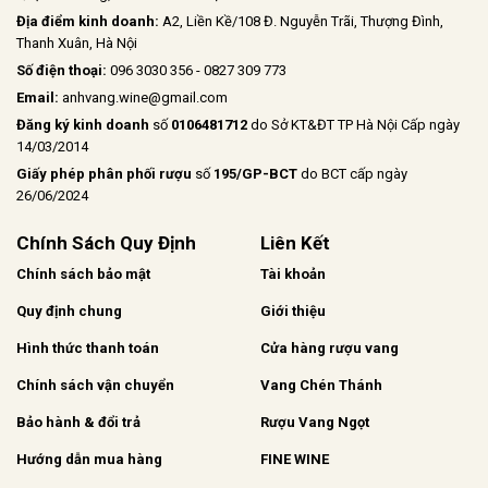
Địa điểm kinh doanh:
A2, Liền Kề/108 Đ. Nguyễn Trãi, Thượng Đình,
Thanh Xuân, Hà Nội
Số điện thoại:
096 3030 356 - 0827 309 773
Email:
anhvang.wine@gmail.com
Đăng ký kinh doanh
số
0106481712
do Sở KT&ĐT TP Hà Nội Cấp ngày
14/03/2014
Giấy phép phân phối rượu
số
195/GP-BCT
do BCT cấp ngày
26/06/2024
Chính Sách Quy Định
Liên Kết
Chính sách bảo mật
Tài khoản
Quy định chung
Giới thiệu
Hình thức thanh toán
Cửa hàng rượu vang
Chính sách vận chuyển
Vang Chén Thánh
Bảo hành & đổi trả
Rượu Vang Ngọt
Hướng dẫn mua hàng
FINE WINE