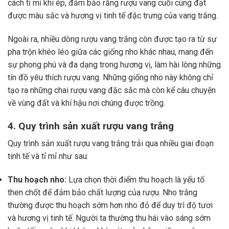
cách tỉ mỉ khi ép, đảm bảo rằng rượu vang cuối cùng đạt
được màu sắc và hương vị tinh tế đặc trưng của vang trắng.
Ngoài ra, nhiều dòng rượu vang trắng còn được tạo ra từ sự
pha trộn khéo léo giữa các giống nho khác nhau, mang đến
sự phong phú và đa dạng trong hương vị, làm hài lòng những
tín đồ yêu thích rượu vang. Những giống nho này không chỉ
tạo ra những chai rượu vang đặc sắc mà còn kể câu chuyện
về vùng đất và khí hậu nơi chúng được trồng.
4. Quy trình sản xuất rượu vang trắng
Quy trình sản xuất rượu vang trắng trải qua nhiều giai đoạn
tinh tế và tỉ mỉ như sau:
Thu hoạch nho:
Lựa chọn thời điểm thu hoạch là yếu tố
then chốt để đảm bảo chất lượng của rượu. Nho trắng
thường được thu hoạch sớm hơn nho đỏ để duy trì độ tươi
và hương vị tinh tế. Người ta thường thu hái vào sáng sớm