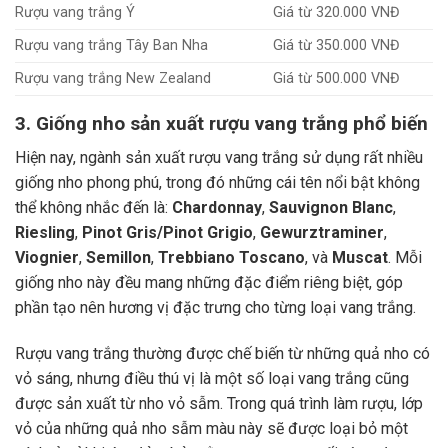
Rượu vang trắng Ý
Giá từ 320.000 VNĐ
Rượu vang trắng Tây Ban Nha
Giá từ 350.000 VNĐ
Rượu vang trắng New Zealand
Giá từ 500.000 VNĐ
3. Giống nho sản xuất rượu vang trắng phổ biến
Hiện nay, ngành sản xuất rượu vang trắng sử dụng rất nhiều
giống nho phong phú, trong đó những cái tên nổi bật không
thể không nhắc đến là:
Chardonnay
,
Sauvignon Blanc
,
Riesling
,
Pinot Gris/Pinot Grigio
,
Gewurztraminer
,
Viognier
,
Semillon
,
Trebbiano Toscano
, và
Muscat
. Mỗi
giống nho này đều mang những đặc điểm riêng biệt, góp
phần tạo nên hương vị đặc trưng cho từng loại vang trắng.
Rượu vang trắng thường được chế biến từ những quả nho có
vỏ sáng, nhưng điều thú vị là một số loại vang trắng cũng
được sản xuất từ nho vỏ sẫm. Trong quá trình làm rượu, lớp
vỏ của những quả nho sẫm màu này sẽ được loại bỏ một