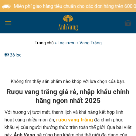
Bỏ
Miễn phí giao hàng tiêu chuẩn cho các đơn hàng trên 600.000đ
qua
nội
dung
Trang chủ
»
Loại rượu
»
Vang Trắng
Bộ lọc
Không tìm thấy sản phẩm nào khớp với lựa chọn của bạn.
Rượu vang trắng giá rẻ, nhập khẩu chính
hãng ngon nhất 2025
Với hương vị tươi mát, thanh lịch và khả năng kết hợp linh
hoạt cùng nhiều món ăn,
rượu vang trắng
đã chinh phục
khẩu vị của người thưởng thức trên toàn thế giới. Qua bài viết
này,
Ánh Vang
sẽ cùng bạn khám phá thế giới đa dạng của