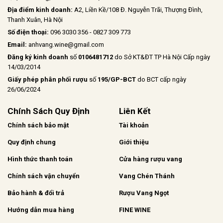
Địa điểm kinh doanh:
A2, Liền Kề/108 Đ. Nguyễn Trãi, Thượng Đình,
Thanh Xuân, Hà Nội
Số điện thoại:
096 3030 356 - 0827 309 773
Email:
anhvang.wine@gmail.com
Đăng ký kinh doanh
số
0106481712
do Sở KT&ĐT TP Hà Nội Cấp ngày
14/03/2014
Giấy phép phân phối rượu
số
195/GP-BCT
do BCT cấp ngày
26/06/2024
Chính Sách Quy Định
Liên Kết
Chính sách bảo mật
Tài khoản
Quy định chung
Giới thiệu
Hình thức thanh toán
Cửa hàng rượu vang
Chính sách vận chuyển
Vang Chén Thánh
Bảo hành & đổi trả
Rượu Vang Ngọt
Hướng dẫn mua hàng
FINE WINE