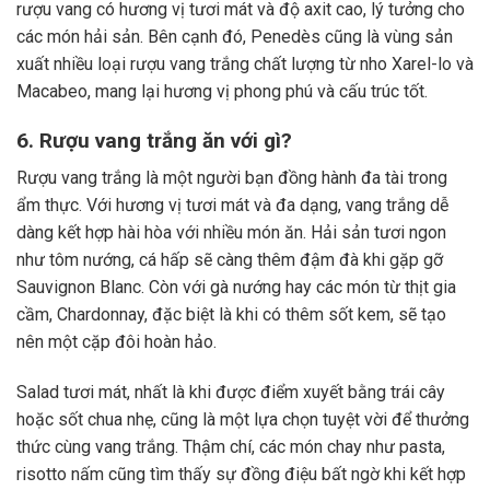
rượu vang có hương vị tươi mát và độ axit cao, lý tưởng cho
các món hải sản. Bên cạnh đó, Penedès cũng là vùng sản
xuất nhiều loại rượu vang trắng chất lượng từ nho Xarel-lo và
Macabeo, mang lại hương vị phong phú và cấu trúc tốt.
6. Rượu vang trắng ăn với gì?
Rượu vang trắng là một người bạn đồng hành đa tài trong
ẩm thực. Với hương vị tươi mát và đa dạng, vang trắng dễ
dàng kết hợp hài hòa với nhiều món ăn. Hải sản tươi ngon
như tôm nướng, cá hấp sẽ càng thêm đậm đà khi gặp gỡ
Sauvignon Blanc. Còn với gà nướng hay các món từ thịt gia
cầm, Chardonnay, đặc biệt là khi có thêm sốt kem, sẽ tạo
nên một cặp đôi hoàn hảo.
Salad tươi mát, nhất là khi được điểm xuyết bằng trái cây
hoặc sốt chua nhẹ, cũng là một lựa chọn tuyệt vời để thưởng
thức cùng vang trắng. Thậm chí, các món chay như pasta,
risotto nấm cũng tìm thấy sự đồng điệu bất ngờ khi kết hợp