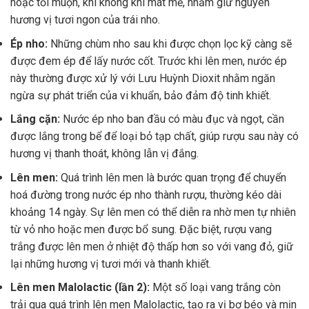
hoặc tối muộn, khi không khí mát mẻ, nhằm giữ nguyên
hương vị tươi ngon của trái nho.
Ép nho:
Những chùm nho sau khi được chọn lọc kỹ càng sẽ
được đem ép để lấy nước cốt. Trước khi lên men, nước ép
này thường được xử lý với Lưu Huỳnh Dioxit nhằm ngăn
ngừa sự phát triển của vi khuẩn, bảo đảm độ tinh khiết.
Lắng cặn:
Nước ép nho ban đầu có màu đục và ngọt, cần
được lắng trong bể để loại bỏ tạp chất, giúp rượu sau này có
hương vị thanh thoát, không lẫn vị đắng.
Lên men:
Quá trình lên men là bước quan trọng để chuyển
hoá đường trong nước ép nho thành rượu, thường kéo dài
khoảng 14 ngày. Sự lên men có thể diễn ra nhờ men tự nhiên
từ vỏ nho hoặc men được bổ sung. Đặc biệt, rượu vang
trắng được lên men ở nhiệt độ thấp hơn so với vang đỏ, giữ
lại những hương vị tươi mới và thanh khiết.
Lên men Malolactic (lần 2):
Một số loại vang trắng còn
trải qua quá trình lên men Malolactic, tạo ra vị bơ béo và mịn