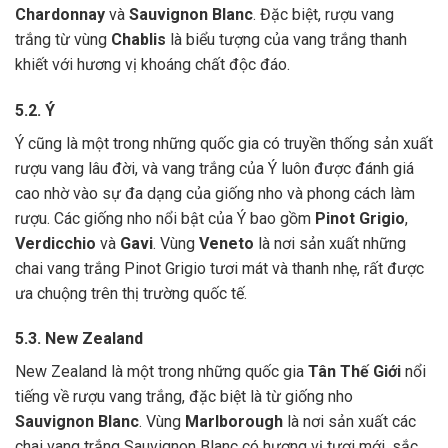
Chardonnay
và
Sauvignon Blanc
. Đặc biệt, rượu vang
trắng từ vùng
Chablis
là biểu tượng của vang trắng thanh
khiết với hương vị khoáng chất độc đáo.
5.2. Ý
Ý cũng là một trong những quốc gia có truyền thống sản xuất
rượu vang lâu đời, và vang trắng của Ý luôn được đánh giá
cao nhờ vào sự đa dạng của giống nho và phong cách làm
rượu. Các giống nho nổi bật của Ý bao gồm
Pinot Grigio
,
Verdicchio
và
Gavi
. Vùng
Veneto
là nơi sản xuất những
chai vang trắng Pinot Grigio tươi mát và thanh nhẹ, rất được
ưa chuộng trên thị trường quốc tế.
5.3. New Zealand
New Zealand là một trong những quốc gia
Tân Thế Giới
nổi
tiếng về rượu vang trắng, đặc biệt là từ giống nho
Sauvignon Blanc
. Vùng
Marlborough
là nơi sản xuất các
chai vang trắng Sauvignon Blanc có hương vị tươi mới, sắc