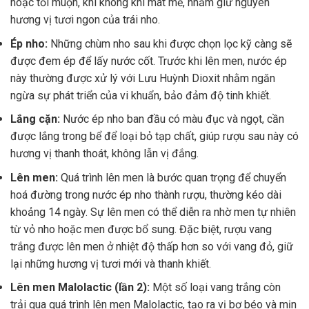
hoặc tối muộn, khi không khí mát mẻ, nhằm giữ nguyên
hương vị tươi ngon của trái nho.
Ép nho:
Những chùm nho sau khi được chọn lọc kỹ càng sẽ
được đem ép để lấy nước cốt. Trước khi lên men, nước ép
này thường được xử lý với Lưu Huỳnh Dioxit nhằm ngăn
ngừa sự phát triển của vi khuẩn, bảo đảm độ tinh khiết.
Lắng cặn:
Nước ép nho ban đầu có màu đục và ngọt, cần
được lắng trong bể để loại bỏ tạp chất, giúp rượu sau này có
hương vị thanh thoát, không lẫn vị đắng.
Lên men:
Quá trình lên men là bước quan trọng để chuyển
hoá đường trong nước ép nho thành rượu, thường kéo dài
khoảng 14 ngày. Sự lên men có thể diễn ra nhờ men tự nhiên
từ vỏ nho hoặc men được bổ sung. Đặc biệt, rượu vang
trắng được lên men ở nhiệt độ thấp hơn so với vang đỏ, giữ
lại những hương vị tươi mới và thanh khiết.
Lên men Malolactic (lần 2):
Một số loại vang trắng còn
trải qua quá trình lên men Malolactic, tạo ra vị bơ béo và mịn