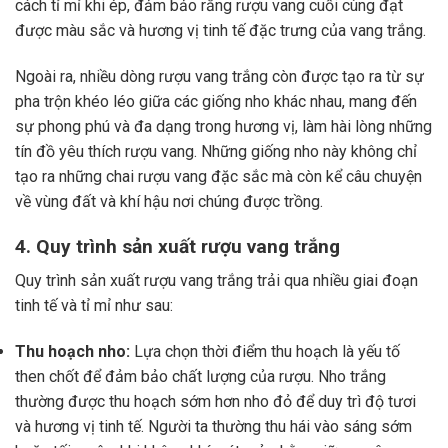
cách tỉ mỉ khi ép, đảm bảo rằng rượu vang cuối cùng đạt
được màu sắc và hương vị tinh tế đặc trưng của vang trắng.
Ngoài ra, nhiều dòng rượu vang trắng còn được tạo ra từ sự
pha trộn khéo léo giữa các giống nho khác nhau, mang đến
sự phong phú và đa dạng trong hương vị, làm hài lòng những
tín đồ yêu thích rượu vang. Những giống nho này không chỉ
tạo ra những chai rượu vang đặc sắc mà còn kể câu chuyện
về vùng đất và khí hậu nơi chúng được trồng.
4. Quy trình sản xuất rượu vang trắng
Quy trình sản xuất rượu vang trắng trải qua nhiều giai đoạn
tinh tế và tỉ mỉ như sau:
Thu hoạch nho:
Lựa chọn thời điểm thu hoạch là yếu tố
then chốt để đảm bảo chất lượng của rượu. Nho trắng
thường được thu hoạch sớm hơn nho đỏ để duy trì độ tươi
và hương vị tinh tế. Người ta thường thu hái vào sáng sớm