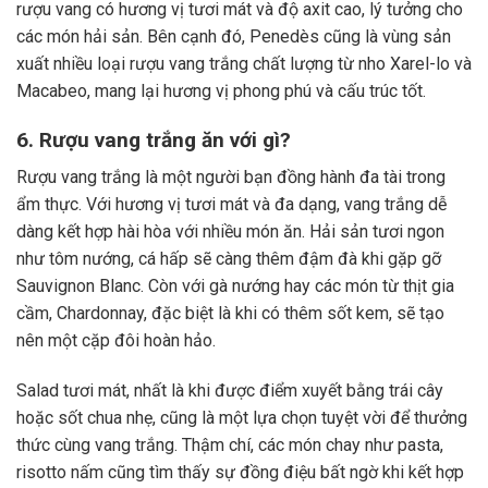
rượu vang có hương vị tươi mát và độ axit cao, lý tưởng cho
các món hải sản. Bên cạnh đó, Penedès cũng là vùng sản
xuất nhiều loại rượu vang trắng chất lượng từ nho Xarel-lo và
Macabeo, mang lại hương vị phong phú và cấu trúc tốt.
6. Rượu vang trắng ăn với gì?
Rượu vang trắng là một người bạn đồng hành đa tài trong
ẩm thực. Với hương vị tươi mát và đa dạng, vang trắng dễ
dàng kết hợp hài hòa với nhiều món ăn. Hải sản tươi ngon
như tôm nướng, cá hấp sẽ càng thêm đậm đà khi gặp gỡ
Sauvignon Blanc. Còn với gà nướng hay các món từ thịt gia
cầm, Chardonnay, đặc biệt là khi có thêm sốt kem, sẽ tạo
nên một cặp đôi hoàn hảo.
Salad tươi mát, nhất là khi được điểm xuyết bằng trái cây
hoặc sốt chua nhẹ, cũng là một lựa chọn tuyệt vời để thưởng
thức cùng vang trắng. Thậm chí, các món chay như pasta,
risotto nấm cũng tìm thấy sự đồng điệu bất ngờ khi kết hợp