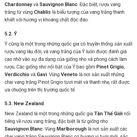
Chardonnay
và
Sauvignon Blanc
. Đặc biệt, rượu vang
trắng từ vùng
Chablis
là biểu tượng của vang trắng thanh
khiết với hương vị khoáng chất độc đáo.
5.2. Ý
Ý cũng là một trong những quốc gia có truyền thống sản xuất
rượu vang lâu đời, và vang trắng của Ý luôn được đánh giá
cao nhờ vào sự đa dạng của giống nho và phong cách làm
rượu. Các giống nho nổi bật của Ý bao gồm
Pinot Grigio
,
Verdicchio
và
Gavi
. Vùng
Veneto
là nơi sản xuất những
chai vang trắng Pinot Grigio tươi mát và thanh nhẹ, rất được
ưa chuộng trên thị trường quốc tế.
5.3. New Zealand
New Zealand là một trong những quốc gia
Tân Thế Giới
nổi
tiếng về rượu vang trắng, đặc biệt là từ giống nho
Sauvignon Blanc
. Vùng
Marlborough
là nơi sản xuất các
chai vang trắng Sauvignon Blanc có hương vị tươi mới, sắc