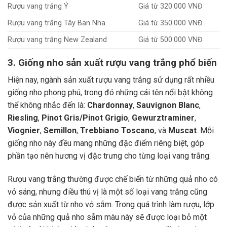
Rượu vang trắng Ý
Giá từ 320.000 VNĐ
Rượu vang trắng Tây Ban Nha
Giá từ 350.000 VNĐ
Rượu vang trắng New Zealand
Giá từ 500.000 VNĐ
3. Giống nho sản xuất rượu vang trắng phổ biến
Hiện nay, ngành sản xuất rượu vang trắng sử dụng rất nhiều
giống nho phong phú, trong đó những cái tên nổi bật không
thể không nhắc đến là:
Chardonnay
,
Sauvignon Blanc
,
Riesling
,
Pinot Gris/Pinot Grigio
,
Gewurztraminer
,
Viognier
,
Semillon
,
Trebbiano Toscano
, và
Muscat
. Mỗi
giống nho này đều mang những đặc điểm riêng biệt, góp
phần tạo nên hương vị đặc trưng cho từng loại vang trắng.
Rượu vang trắng thường được chế biến từ những quả nho có
vỏ sáng, nhưng điều thú vị là một số loại vang trắng cũng
được sản xuất từ nho vỏ sẫm. Trong quá trình làm rượu, lớp
vỏ của những quả nho sẫm màu này sẽ được loại bỏ một