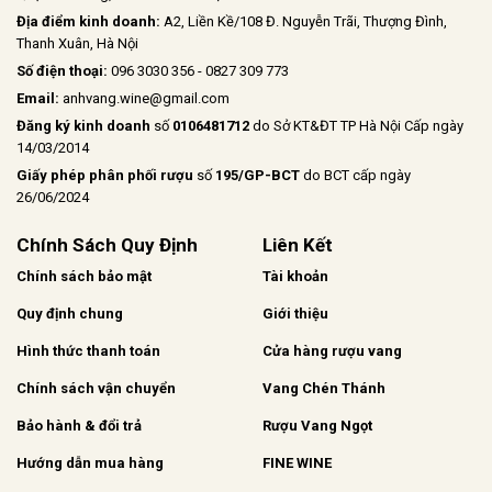
Địa điểm kinh doanh:
A2, Liền Kề/108 Đ. Nguyễn Trãi, Thượng Đình,
Thanh Xuân, Hà Nội
Số điện thoại:
096 3030 356 - 0827 309 773
Email:
anhvang.wine@gmail.com
Đăng ký kinh doanh
số
0106481712
do Sở KT&ĐT TP Hà Nội Cấp ngày
14/03/2014
Giấy phép phân phối rượu
số
195/GP-BCT
do BCT cấp ngày
26/06/2024
Chính Sách Quy Định
Liên Kết
Chính sách bảo mật
Tài khoản
Quy định chung
Giới thiệu
Hình thức thanh toán
Cửa hàng rượu vang
Chính sách vận chuyển
Vang Chén Thánh
Bảo hành & đổi trả
Rượu Vang Ngọt
Hướng dẫn mua hàng
FINE WINE