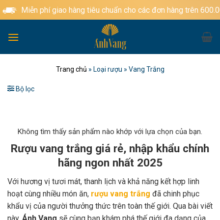
Bỏ
Miễn phí giao hàng tiêu chuẩn cho các đơn hàng trên 600.000đ
qua
nội
dung
Trang chủ
»
Loại rượu
»
Vang Trắng
Bộ lọc
Không tìm thấy sản phẩm nào khớp với lựa chọn của bạn.
Rượu vang trắng giá rẻ, nhập khẩu chính
hãng ngon nhất 2025
Với hương vị tươi mát, thanh lịch và khả năng kết hợp linh
hoạt cùng nhiều món ăn,
rượu vang trắng
đã chinh phục
khẩu vị của người thưởng thức trên toàn thế giới. Qua bài viết
này,
Ánh Vang
sẽ cùng bạn khám phá thế giới đa dạng của