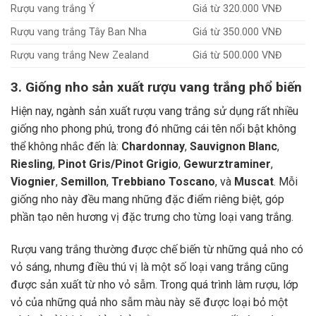
Rượu vang trắng Ý
Giá từ 320.000 VNĐ
Rượu vang trắng Tây Ban Nha
Giá từ 350.000 VNĐ
Rượu vang trắng New Zealand
Giá từ 500.000 VNĐ
3. Giống nho sản xuất rượu vang trắng phổ biến
Hiện nay, ngành sản xuất rượu vang trắng sử dụng rất nhiều
giống nho phong phú, trong đó những cái tên nổi bật không
thể không nhắc đến là:
Chardonnay
,
Sauvignon Blanc
,
Riesling
,
Pinot Gris/Pinot Grigio
,
Gewurztraminer
,
Viognier
,
Semillon
,
Trebbiano Toscano
, và
Muscat
. Mỗi
giống nho này đều mang những đặc điểm riêng biệt, góp
phần tạo nên hương vị đặc trưng cho từng loại vang trắng.
Rượu vang trắng thường được chế biến từ những quả nho có
vỏ sáng, nhưng điều thú vị là một số loại vang trắng cũng
được sản xuất từ nho vỏ sẫm. Trong quá trình làm rượu, lớp
vỏ của những quả nho sẫm màu này sẽ được loại bỏ một