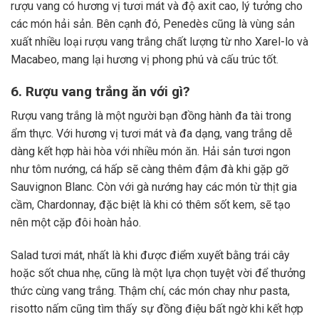
rượu vang có hương vị tươi mát và độ axit cao, lý tưởng cho
các món hải sản. Bên cạnh đó, Penedès cũng là vùng sản
xuất nhiều loại rượu vang trắng chất lượng từ nho Xarel-lo và
Macabeo, mang lại hương vị phong phú và cấu trúc tốt.
6. Rượu vang trắng ăn với gì?
Rượu vang trắng là một người bạn đồng hành đa tài trong
ẩm thực. Với hương vị tươi mát và đa dạng, vang trắng dễ
dàng kết hợp hài hòa với nhiều món ăn. Hải sản tươi ngon
như tôm nướng, cá hấp sẽ càng thêm đậm đà khi gặp gỡ
Sauvignon Blanc. Còn với gà nướng hay các món từ thịt gia
cầm, Chardonnay, đặc biệt là khi có thêm sốt kem, sẽ tạo
nên một cặp đôi hoàn hảo.
Salad tươi mát, nhất là khi được điểm xuyết bằng trái cây
hoặc sốt chua nhẹ, cũng là một lựa chọn tuyệt vời để thưởng
thức cùng vang trắng. Thậm chí, các món chay như pasta,
risotto nấm cũng tìm thấy sự đồng điệu bất ngờ khi kết hợp