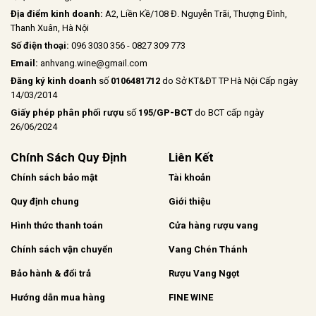
Địa điểm kinh doanh:
A2, Liền Kề/108 Đ. Nguyễn Trãi, Thượng Đình,
Thanh Xuân, Hà Nội
Số điện thoại:
096 3030 356 - 0827 309 773
Email:
anhvang.wine@gmail.com
Đăng ký kinh doanh
số
0106481712
do Sở KT&ĐT TP Hà Nội Cấp ngày
14/03/2014
Giấy phép phân phối rượu
số
195/GP-BCT
do BCT cấp ngày
26/06/2024
Chính Sách Quy Định
Liên Kết
Chính sách bảo mật
Tài khoản
Quy định chung
Giới thiệu
Hình thức thanh toán
Cửa hàng rượu vang
Chính sách vận chuyển
Vang Chén Thánh
Bảo hành & đổi trả
Rượu Vang Ngọt
Hướng dẫn mua hàng
FINE WINE