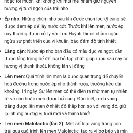
hoặc tối muộn, khi không khí mát mẻ, nhằm giữ nguyên
hương vị tươi ngon của trái nho.
Ép nho:
Những chùm nho sau khi được chọn lọc kỹ càng sẽ
được đem ép để lấy nước cốt. Trước khi lên men, nước ép
này thường được xử lý với Lưu Huỳnh Dioxit nhằm ngăn
ngừa sự phát triển của vi khuẩn, bảo đảm độ tinh khiết.
Lắng cặn:
Nước ép nho ban đầu có màu đục và ngọt, cần
được lắng trong bể để loại bỏ tạp chất, giúp rượu sau này có
hương vị thanh thoát, không lẫn vị đắng.
Lên men:
Quá trình lên men là bước quan trọng để chuyển
hoá đường trong nước ép nho thành rượu, thường kéo dài
khoảng 14 ngày. Sự lên men có thể diễn ra nhờ men tự nhiên
từ vỏ nho hoặc men được bổ sung. Đặc biệt, rượu vang
trắng được lên men ở nhiệt độ thấp hơn so với vang đỏ, giữ
lại những hương vị tươi mới và thanh khiết.
Lên men Malolactic (lần 2):
Một số loại vang trắng còn
trải qua quá trình lên men Malolactic, tạo ra vị bơ béo và mịn