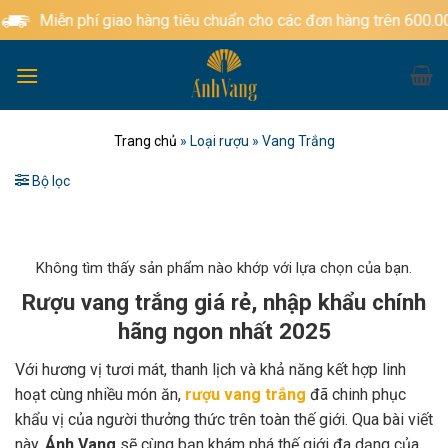
Bỏ
Miễn phí giao hàng tiêu chuẩn cho các đơn hàng trên 600.000đ
qua
nội
dung
Trang chủ
»
Loại rượu
»
Vang Trắng
Bộ lọc
Không tìm thấy sản phẩm nào khớp với lựa chọn của bạn.
Rượu vang trắng giá rẻ, nhập khẩu chính
hãng ngon nhất 2025
Với hương vị tươi mát, thanh lịch và khả năng kết hợp linh
hoạt cùng nhiều món ăn,
rượu vang trắng
đã chinh phục
khẩu vị của người thưởng thức trên toàn thế giới. Qua bài viết
này,
Ánh Vang
sẽ cùng bạn khám phá thế giới đa dạng của