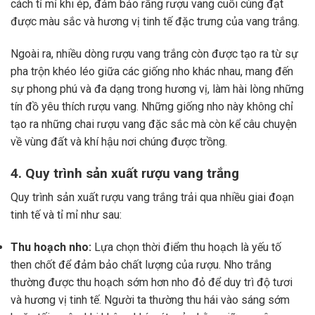
cách tỉ mỉ khi ép, đảm bảo rằng rượu vang cuối cùng đạt
được màu sắc và hương vị tinh tế đặc trưng của vang trắng.
Ngoài ra, nhiều dòng rượu vang trắng còn được tạo ra từ sự
pha trộn khéo léo giữa các giống nho khác nhau, mang đến
sự phong phú và đa dạng trong hương vị, làm hài lòng những
tín đồ yêu thích rượu vang. Những giống nho này không chỉ
tạo ra những chai rượu vang đặc sắc mà còn kể câu chuyện
về vùng đất và khí hậu nơi chúng được trồng.
4. Quy trình sản xuất rượu vang trắng
Quy trình sản xuất rượu vang trắng trải qua nhiều giai đoạn
tinh tế và tỉ mỉ như sau:
Thu hoạch nho:
Lựa chọn thời điểm thu hoạch là yếu tố
then chốt để đảm bảo chất lượng của rượu. Nho trắng
thường được thu hoạch sớm hơn nho đỏ để duy trì độ tươi
và hương vị tinh tế. Người ta thường thu hái vào sáng sớm