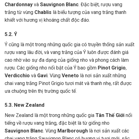
Chardonnay
và
Sauvignon Blanc
. Đặc biệt, rượu vang
trắng từ vùng
Chablis
là biểu tượng của vang trắng thanh
khiết với hương vị khoáng chất độc đáo.
5.2. Ý
Ý cũng là một trong những quốc gia có truyền thống sản xuất
rượu vang lâu đời, và vang trắng của Ý luôn được đánh giá
cao nhờ vào sự đa dạng của giống nho và phong cách làm
rượu. Các giống nho nổi bật của Ý bao gồm
Pinot Grigio
,
Verdicchio
và
Gavi
. Vùng
Veneto
là nơi sản xuất những
chai vang trắng Pinot Grigio tươi mát và thanh nhẹ, rất được
ưa chuộng trên thị trường quốc tế.
5.3. New Zealand
New Zealand là một trong những quốc gia
Tân Thế Giới
nổi
tiếng về rượu vang trắng, đặc biệt là từ giống nho
Sauvignon Blanc
. Vùng
Marlborough
là nơi sản xuất các
chai vang trắng Sauvignon Blanc có hương vị tươi mới, sắc