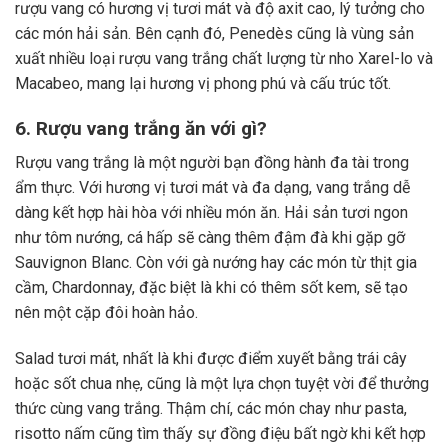
rượu vang có hương vị tươi mát và độ axit cao, lý tưởng cho
các món hải sản. Bên cạnh đó, Penedès cũng là vùng sản
xuất nhiều loại rượu vang trắng chất lượng từ nho Xarel-lo và
Macabeo, mang lại hương vị phong phú và cấu trúc tốt.
6. Rượu vang trắng ăn với gì?
Rượu vang trắng là một người bạn đồng hành đa tài trong
ẩm thực. Với hương vị tươi mát và đa dạng, vang trắng dễ
dàng kết hợp hài hòa với nhiều món ăn. Hải sản tươi ngon
như tôm nướng, cá hấp sẽ càng thêm đậm đà khi gặp gỡ
Sauvignon Blanc. Còn với gà nướng hay các món từ thịt gia
cầm, Chardonnay, đặc biệt là khi có thêm sốt kem, sẽ tạo
nên một cặp đôi hoàn hảo.
Salad tươi mát, nhất là khi được điểm xuyết bằng trái cây
hoặc sốt chua nhẹ, cũng là một lựa chọn tuyệt vời để thưởng
thức cùng vang trắng. Thậm chí, các món chay như pasta,
risotto nấm cũng tìm thấy sự đồng điệu bất ngờ khi kết hợp