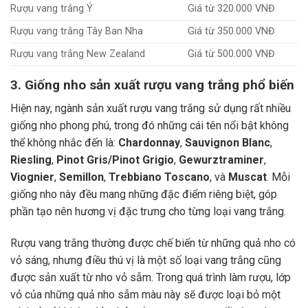
Rượu vang trắng Ý
Giá từ 320.000 VNĐ
Rượu vang trắng Tây Ban Nha
Giá từ 350.000 VNĐ
Rượu vang trắng New Zealand
Giá từ 500.000 VNĐ
3. Giống nho sản xuất rượu vang trắng phổ biến
Hiện nay, ngành sản xuất rượu vang trắng sử dụng rất nhiều
giống nho phong phú, trong đó những cái tên nổi bật không
thể không nhắc đến là:
Chardonnay
,
Sauvignon Blanc
,
Riesling
,
Pinot Gris/Pinot Grigio
,
Gewurztraminer
,
Viognier
,
Semillon
,
Trebbiano Toscano
, và
Muscat
. Mỗi
giống nho này đều mang những đặc điểm riêng biệt, góp
phần tạo nên hương vị đặc trưng cho từng loại vang trắng.
Rượu vang trắng thường được chế biến từ những quả nho có
vỏ sáng, nhưng điều thú vị là một số loại vang trắng cũng
được sản xuất từ nho vỏ sẫm. Trong quá trình làm rượu, lớp
vỏ của những quả nho sẫm màu này sẽ được loại bỏ một