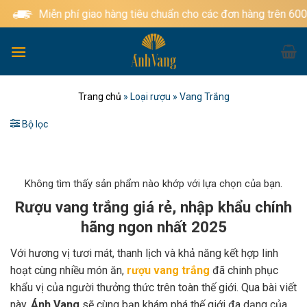
Bỏ
Miễn phí giao hàng tiêu chuẩn cho các đơn hàng trên 600.00
qua
nội
dung
Trang chủ
»
Loại rượu
»
Vang Trắng
Bộ lọc
Không tìm thấy sản phẩm nào khớp với lựa chọn của bạn.
Rượu vang trắng giá rẻ, nhập khẩu chính
hãng ngon nhất 2025
Với hương vị tươi mát, thanh lịch và khả năng kết hợp linh
hoạt cùng nhiều món ăn,
rượu vang trắng
đã chinh phục
khẩu vị của người thưởng thức trên toàn thế giới. Qua bài viết
này,
Ánh Vang
sẽ cùng bạn khám phá thế giới đa dạng của