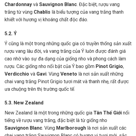
Chardonnay
và
Sauvignon Blanc
. Đặc biệt, rượu vang
trắng từ vùng
Chablis
là biểu tượng của vang trắng thanh
khiết với hương vị khoáng chất độc đáo.
5.2. Ý
Ý cũng là một trong những quốc gia có truyền thống sản xuất
rượu vang lâu đời, và vang trắng của Ý luôn được đánh giá
cao nhờ vào sự đa dạng của giống nho và phong cách làm
rượu. Các giống nho nổi bật của Ý bao gồm
Pinot Grigio
,
Verdicchio
và
Gavi
. Vùng
Veneto
là nơi sản xuất những
chai vang trắng Pinot Grigio tươi mát và thanh nhẹ, rất được
ưa chuộng trên thị trường quốc tế.
5.3. New Zealand
New Zealand là một trong những quốc gia
Tân Thế Giới
nổi
tiếng về rượu vang trắng, đặc biệt là từ giống nho
Sauvignon Blanc
. Vùng
Marlborough
là nơi sản xuất các
chai vang trắng Sauvignon Blanc có hương vị tươi mới, sắc