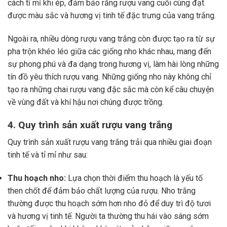
cách tỉ mỉ khi ép, đảm bảo rằng rượu vang cuối cùng đạt
được màu sắc và hương vị tinh tế đặc trưng của vang trắng.
Ngoài ra, nhiều dòng rượu vang trắng còn được tạo ra từ sự
pha trộn khéo léo giữa các giống nho khác nhau, mang đến
sự phong phú và đa dạng trong hương vị, làm hài lòng những
tín đồ yêu thích rượu vang. Những giống nho này không chỉ
tạo ra những chai rượu vang đặc sắc mà còn kể câu chuyện
về vùng đất và khí hậu nơi chúng được trồng.
4. Quy trình sản xuất rượu vang trắng
Quy trình sản xuất rượu vang trắng trải qua nhiều giai đoạn
tinh tế và tỉ mỉ như sau:
Thu hoạch nho:
Lựa chọn thời điểm thu hoạch là yếu tố
then chốt để đảm bảo chất lượng của rượu. Nho trắng
thường được thu hoạch sớm hơn nho đỏ để duy trì độ tươi
và hương vị tinh tế. Người ta thường thu hái vào sáng sớm