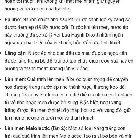
hoặc tối muộn, khi không khí mát mẻ, nhằm giữ nguyên
hương vị tươi ngon của trái nho.
Ép nho:
Những chùm nho sau khi được chọn lọc kỹ càng sẽ
được đem ép để lấy nước cốt. Trước khi lên men, nước ép
này thường được xử lý với Lưu Huỳnh Dioxit nhằm ngăn
ngừa sự phát triển của vi khuẩn, bảo đảm độ tinh khiết.
Lắng cặn:
Nước ép nho ban đầu có màu đục và ngọt, cần
được lắng trong bể để loại bỏ tạp chất, giúp rượu sau này có
hương vị thanh thoát, không lẫn vị đắng.
Lên men:
Quá trình lên men là bước quan trọng để chuyển
hoá đường trong nước ép nho thành rượu, thường kéo dài
khoảng 14 ngày. Sự lên men có thể diễn ra nhờ men tự nhiên
từ vỏ nho hoặc men được bổ sung. Đặc biệt, rượu vang
trắng được lên men ở nhiệt độ thấp hơn so với vang đỏ, giữ
lại những hương vị tươi mới và thanh khiết.
Lên men Malolactic (lần 2):
Một số loại vang trắng còn
trải qua quá trình lên men Malolactic, tạo ra vị bơ béo và mịn