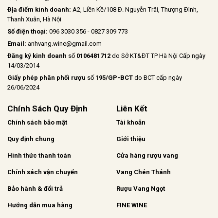
Địa điểm kinh doanh:
A2, Liền Kề/108 Đ. Nguyễn Trãi, Thượng Đình,
Thanh Xuân, Hà Nội
Số điện thoại:
096 3030 356 - 0827 309 773
Email:
anhvang.wine@gmail.com
Đăng ký kinh doanh
số
0106481712
do Sở KT&ĐT TP Hà Nội Cấp ngày
14/03/2014
Giấy phép phân phối rượu
số
195/GP-BCT
do BCT cấp ngày
26/06/2024
Chính Sách Quy Định
Liên Kết
Chính sách bảo mật
Tài khoản
Quy định chung
Giới thiệu
Hình thức thanh toán
Cửa hàng rượu vang
Chính sách vận chuyển
Vang Chén Thánh
Bảo hành & đổi trả
Rượu Vang Ngọt
Hướng dẫn mua hàng
FINE WINE