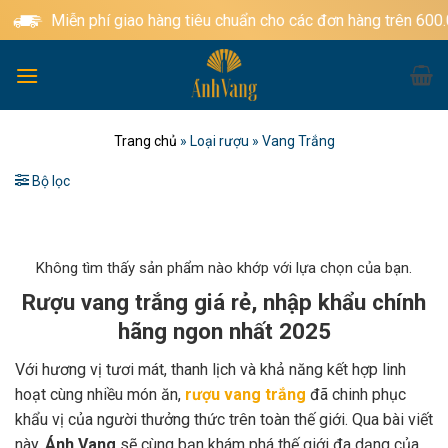
Bỏ
Miễn phí giao hàng tiêu chuẩn cho các đơn hàng trên 600.000
qua
nội
dung
Trang chủ
»
Loại rượu
»
Vang Trắng
Bộ lọc
Không tìm thấy sản phẩm nào khớp với lựa chọn của bạn.
Rượu vang trắng giá rẻ, nhập khẩu chính
hãng ngon nhất 2025
Với hương vị tươi mát, thanh lịch và khả năng kết hợp linh
hoạt cùng nhiều món ăn,
rượu vang trắng
đã chinh phục
khẩu vị của người thưởng thức trên toàn thế giới. Qua bài viết
này,
Ánh Vang
sẽ cùng bạn khám phá thế giới đa dạng của