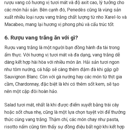
rượu vang có hương vị tươi mát và độ axit cao, lý tưởng cho
các món hải sản. Bên cạnh đó, Penedès cũng là vùng sản
xuất nhiều loại rượu vang trắng chất lượng từ nho Xarel-lo và
Macabeo, mang lại hương vị phong phú và cấu trúc tốt.
6. Rượu vang trắng ăn với gì?
Rượu vang trắng là một người bạn đồng hành đa tài trong
ẩm thực. Với hương vị tươi mát và đa dạng, vang trắng dễ
dàng kết hợp hài hòa với nhiều món ăn. Hải sản tươi ngon
như tôm nướng, cá hấp sẽ càng thêm đậm đà khi gặp gỡ
Sauvignon Blanc. Còn với gà nướng hay các món từ thịt gia
cầm, Chardonnay, đặc biệt là khi có thêm sốt kem, sẽ tạo
nên một cặp đôi hoàn hảo.
Salad tươi mát, nhất là khi được điểm xuyết bằng trái cây
hoặc sốt chua nhẹ, cũng là một lựa chọn tuyệt vời để thưởng
thức cùng vang trắng. Thậm chí, các món chay như pasta,
risotto nấm cũng tìm thấy sự đồng điệu bất ngờ khi kết hợp