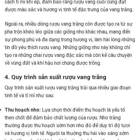
cách tỉ mỉ khi ép, đảm bảo rằng rượu vang cuối cùng đạt
được màu sắc và hương vị tinh tế đặc trưng của vang trắng.
Ngoài ra, nhiều dòng rượu vang trắng còn được tạo ra từ sự
pha trộn khéo léo giữa các giống nho khác nhau, mang đến
sự phong phú và đa dạng trong hương vị, làm hài lòng những
tín đồ yêu thích rượu vang. Những giống nho này không chỉ
tạo ra những chai rượu vang đặc sắc mà còn kể câu chuyện
về vùng đất và khí hậu nơi chúng được trồng.
4. Quy trình sản xuất rượu vang trắng
Quy trình sản xuất rượu vang trắng trải qua nhiều giai đoạn
tinh tế và tỉ mỉ như sau:
Thu hoạch nho:
Lựa chọn thời điểm thu hoạch là yếu tố
then chốt để đảm bảo chất lượng của rượu. Nho trắng
thường được thu hoạch sớm hơn nho đỏ để duy trì độ tươi
và hương vị tinh tế. Người ta thường thu hái vào sáng sớm