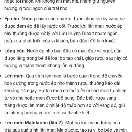
hoặc tối muộn, khi không khí mát mẻ, nhằm giữ nguyên
hương vị tươi ngon của trái nho.
Ép nho:
Những chùm nho sau khi được chọn lọc kỹ càng sẽ
được đem ép để lấy nước cốt. Trước khi lên men, nước ép
này thường được xử lý với Lưu Huỳnh Dioxit nhằm ngăn
ngừa sự phát triển của vi khuẩn, bảo đảm độ tinh khiết.
Lắng cặn:
Nước ép nho ban đầu có màu đục và ngọt, cần
được lắng trong bể để loại bỏ tạp chất, giúp rượu sau này có
hương vị thanh thoát, không lẫn vị đắng.
Lên men:
Quá trình lên men là bước quan trọng để chuyển
hoá đường trong nước ép nho thành rượu, thường kéo dài
khoảng 14 ngày. Sự lên men có thể diễn ra nhờ men tự nhiên
từ vỏ nho hoặc men được bổ sung. Đặc biệt, rượu vang
trắng được lên men ở nhiệt độ thấp hơn so với vang đỏ, giữ
lại những hương vị tươi mới và thanh khiết.
Lên men Malolactic (lần 2):
Một số loại vang trắng còn
trải qua quá trình lên men Malolactic, tạo ra vị bơ béo và mịn