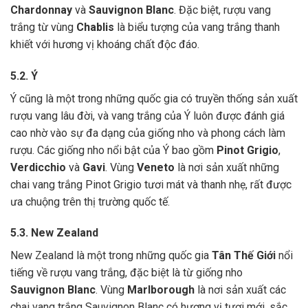
Chardonnay
và
Sauvignon Blanc
. Đặc biệt, rượu vang
trắng từ vùng
Chablis
là biểu tượng của vang trắng thanh
khiết với hương vị khoáng chất độc đáo.
5.2. Ý
Ý cũng là một trong những quốc gia có truyền thống sản xuất
rượu vang lâu đời, và vang trắng của Ý luôn được đánh giá
cao nhờ vào sự đa dạng của giống nho và phong cách làm
rượu. Các giống nho nổi bật của Ý bao gồm
Pinot Grigio
,
Verdicchio
và
Gavi
. Vùng
Veneto
là nơi sản xuất những
chai vang trắng Pinot Grigio tươi mát và thanh nhẹ, rất được
ưa chuộng trên thị trường quốc tế.
5.3. New Zealand
New Zealand là một trong những quốc gia
Tân Thế Giới
nổi
tiếng về rượu vang trắng, đặc biệt là từ giống nho
Sauvignon Blanc
. Vùng
Marlborough
là nơi sản xuất các
chai vang trắng Sauvignon Blanc có hương vị tươi mới, sắc