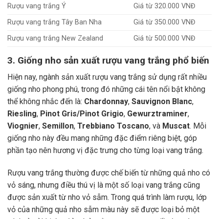
Rượu vang trắng Ý
Giá từ 320.000 VNĐ
Rượu vang trắng Tây Ban Nha
Giá từ 350.000 VNĐ
Rượu vang trắng New Zealand
Giá từ 500.000 VNĐ
3. Giống nho sản xuất rượu vang trắng phổ biến
Hiện nay, ngành sản xuất rượu vang trắng sử dụng rất nhiều
giống nho phong phú, trong đó những cái tên nổi bật không
thể không nhắc đến là:
Chardonnay
,
Sauvignon Blanc
,
Riesling
,
Pinot Gris/Pinot Grigio
,
Gewurztraminer
,
Viognier
,
Semillon
,
Trebbiano Toscano
, và
Muscat
. Mỗi
giống nho này đều mang những đặc điểm riêng biệt, góp
phần tạo nên hương vị đặc trưng cho từng loại vang trắng.
Rượu vang trắng thường được chế biến từ những quả nho có
vỏ sáng, nhưng điều thú vị là một số loại vang trắng cũng
được sản xuất từ nho vỏ sẫm. Trong quá trình làm rượu, lớp
vỏ của những quả nho sẫm màu này sẽ được loại bỏ một