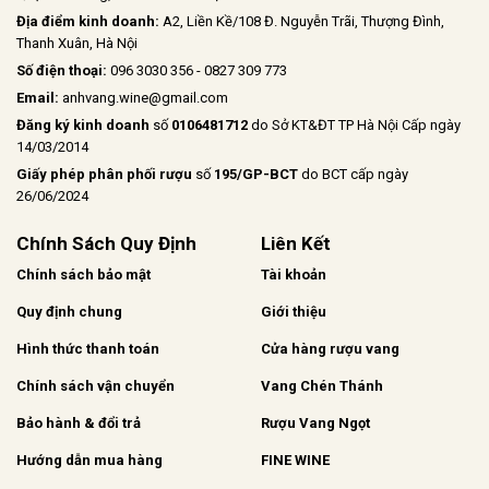
Địa điểm kinh doanh:
A2, Liền Kề/108 Đ. Nguyễn Trãi, Thượng Đình,
Thanh Xuân, Hà Nội
Số điện thoại:
096 3030 356 - 0827 309 773
Email:
anhvang.wine@gmail.com
Đăng ký kinh doanh
số
0106481712
do Sở KT&ĐT TP Hà Nội Cấp ngày
14/03/2014
Giấy phép phân phối rượu
số
195/GP-BCT
do BCT cấp ngày
26/06/2024
Chính Sách Quy Định
Liên Kết
Chính sách bảo mật
Tài khoản
Quy định chung
Giới thiệu
Hình thức thanh toán
Cửa hàng rượu vang
Chính sách vận chuyển
Vang Chén Thánh
Bảo hành & đổi trả
Rượu Vang Ngọt
Hướng dẫn mua hàng
FINE WINE