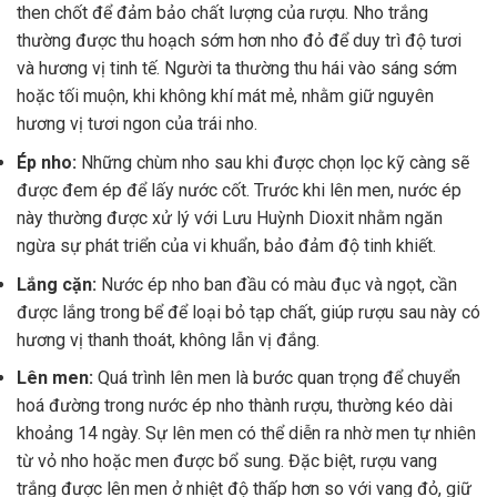
then chốt để đảm bảo chất lượng của rượu. Nho trắng
thường được thu hoạch sớm hơn nho đỏ để duy trì độ tươi
và hương vị tinh tế. Người ta thường thu hái vào sáng sớm
hoặc tối muộn, khi không khí mát mẻ, nhằm giữ nguyên
hương vị tươi ngon của trái nho.
Ép nho:
Những chùm nho sau khi được chọn lọc kỹ càng sẽ
được đem ép để lấy nước cốt. Trước khi lên men, nước ép
này thường được xử lý với Lưu Huỳnh Dioxit nhằm ngăn
ngừa sự phát triển của vi khuẩn, bảo đảm độ tinh khiết.
Lắng cặn:
Nước ép nho ban đầu có màu đục và ngọt, cần
được lắng trong bể để loại bỏ tạp chất, giúp rượu sau này có
hương vị thanh thoát, không lẫn vị đắng.
Lên men:
Quá trình lên men là bước quan trọng để chuyển
hoá đường trong nước ép nho thành rượu, thường kéo dài
khoảng 14 ngày. Sự lên men có thể diễn ra nhờ men tự nhiên
từ vỏ nho hoặc men được bổ sung. Đặc biệt, rượu vang
trắng được lên men ở nhiệt độ thấp hơn so với vang đỏ, giữ