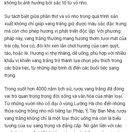
không bị ảnh hưởng bởi sắc tố từ vỏ nho.
Sự tách biệt giữa phần thịt và vỏ nho trong quá trình sản
xuất không chỉ giúp vang trắng giữ được màu sắc đặc trưng
mà còn cho phép hương vị phát triển độc lập. Với phương
pháp này, vang trắng thường mang hương thơm tươi mát của
trái cây, hoa cỏ, đôi khi xen lẫn chút hương của cam quýt,
táo, hoặc lê. Hương vị nhẹ nhàng, dễ uống, phù hợp với nhiều
khẩu vị khiến vang trắng trở thành lựa chọn yêu thích trong
các bữa tiệc, từ những dịp bình dị đến các buổi tiệc sang
trọng.
Trong suốt hơn 4000 năm lịch sử, rượu vang trắng đã đóng
vai trò quan trọng trong đời sống và văn hóa của nhân loại.
Từ những vườn nho cổ đại ở vùng Lưỡng Hà cho đến những
thửa ruộng trồng nho nổi tiếng tại Pháp, Ý, Tây Ban Nha, rượu
vang trắng không chỉ là một loại thức uống mà còn là biểu
tượng của sự sang trọng và đẳng cấp. Nó gắn liền với các