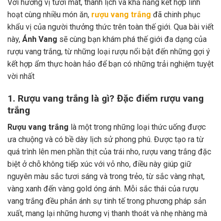
Với hương vị tươi mát, thanh lịch và khả năng kết hợp linh
hoạt cùng nhiều món ăn,
rượu vang trắng
đã chinh phục
khẩu vị của người thưởng thức trên toàn thế giới. Qua bài viết
này,
Ánh Vang
sẽ cùng bạn khám phá thế giới đa dạng của
rượu vang trắng, từ những loại rượu nổi bật đến những gợi ý
kết hợp ẩm thực hoàn hảo để bạn có những trải nghiệm tuyệt
vời nhất
1. Rượu vang trắng là gì? Đặc điểm rượu vang
trắng
Rượu vang trắng
là một trong những loại thức uống được
ưa chuộng và có bề dày lịch sử phong phú. Được tạo ra từ
quá trình lên men phần thịt của trái nho, rượu vang trắng đặc
biệt ở chỗ không tiếp xúc với vỏ nho, điều này giúp giữ
nguyên màu sắc tươi sáng và trong trẻo, từ sắc vàng nhạt,
vàng xanh đến vàng gold óng ánh. Mỗi sắc thái của rượu
vang trắng đều phản ánh sự tinh tế trong phương pháp sản
xuất, mang lại những hương vị thanh thoát và nhẹ nhàng mà