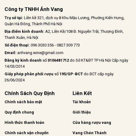
Công ty TNHH Ánh Vang
Trụ sở tại:
Liền kề 321, dịch vụ 8 Khu Mậu Lương, Phường Kiến Hưng,
Quận Hà Đông, Thành Phố Hà Nội
Địa điểm kinh doanh:
A2, Liền Kề/108 Đ. Nguyễn Trãi, Thượng Đình,
Thanh Xuân, Hà Nội
Số điện thoại:
096 3030 356 - 0827 309 773
Email:
anhvang.wine@gmail.com
Đăng ký kinh doanh
số
0106481712
do Sở KT&ĐT TP Hà Nội Cấp ngày
14/03/2014
Giấy phép phân phối rượu
số
195/GP-BCT
do BCT cấp ngày
26/06/2024
Chính Sách Quy Định
Liên Kết
Chính sách bảo mật
Tài khoản
Quy định chung
Giới thiệu
Hình thức thanh toán
Cửa hàng rượu vang
Chính sách vận chuyển
Vang Chén Thánh