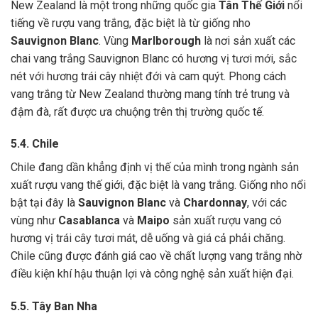
New Zealand là một trong những quốc gia
Tân Thế Giới
nổi
tiếng về rượu vang trắng, đặc biệt là từ giống nho
Sauvignon Blanc
. Vùng
Marlborough
là nơi sản xuất các
chai vang trắng Sauvignon Blanc có hương vị tươi mới, sắc
nét với hương trái cây nhiệt đới và cam quýt. Phong cách
vang trắng từ New Zealand thường mang tính trẻ trung và
đậm đà, rất được ưa chuộng trên thị trường quốc tế.
5.4. Chile
Chile đang dần khẳng định vị thế của mình trong ngành sản
xuất rượu vang thế giới, đặc biệt là vang trắng. Giống nho nổi
bật tại đây là
Sauvignon Blanc
và
Chardonnay
, với các
vùng như
Casablanca
và
Maipo
sản xuất rượu vang có
hương vị trái cây tươi mát, dễ uống và giá cả phải chăng.
Chile cũng được đánh giá cao về chất lượng vang trắng nhờ
điều kiện khí hậu thuận lợi và công nghệ sản xuất hiện đại.
5.5. Tây Ban Nha