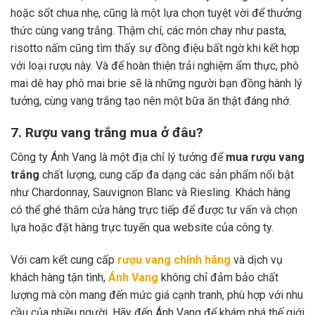
hoặc sốt chua nhẹ, cũng là một lựa chọn tuyệt vời để thưởng
thức cùng vang trắng. Thậm chí, các món chay như pasta,
risotto nấm cũng tìm thấy sự đồng điệu bất ngờ khi kết hợp
với loại rượu này. Và để hoàn thiện trải nghiệm ẩm thực, phô
mai dê hay phô mai brie sẽ là những người bạn đồng hành lý
tưởng, cùng vang trắng tạo nên một bữa ăn thật đáng nhớ.
7. Rượu vang trắng mua ở đâu?
Công ty Ánh Vang là một địa chỉ lý tưởng để
mua rượu vang
trắng
chất lượng, cung cấp đa dạng các sản phẩm nổi bật
như Chardonnay, Sauvignon Blanc và Riesling. Khách hàng
có thể ghé thăm cửa hàng trực tiếp để được tư vấn và chọn
lựa hoặc đặt hàng trực tuyến qua website của công ty.
Với cam kết cung cấp
rượu vang chính hãng
và dịch vụ
khách hàng tận tình,
Ánh Vang
không chỉ đảm bảo chất
lượng mà còn mang đến mức giá cạnh tranh, phù hợp với nhu
cầu của nhiều người. Hãy đến Ánh Vang để khám phá thế giới