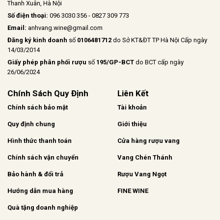
Thanh Xuân, Hà Nội
Số điện thoại:
096 3030 356 - 0827 309 773
Email:
anhvang.wine@gmail.com
Đăng ký kinh doanh
số
0106481712
do Sở KT&ĐT TP Hà Nội Cấp ngày
14/03/2014
Giấy phép phân phối rượu
số
195/GP-BCT
do BCT cấp ngày
26/06/2024
Chính Sách Quy Định
Liên Kết
Chính sách bảo mật
Tài khoản
Quy định chung
Giới thiệu
Hình thức thanh toán
Cửa hàng rượu vang
Chính sách vận chuyển
Vang Chén Thánh
Bảo hành & đổi trả
Rượu Vang Ngọt
Hướng dẫn mua hàng
FINE WINE
Quà tặng doanh nghiệp