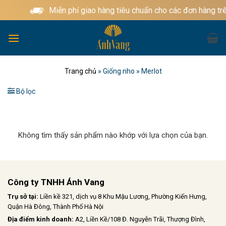
Bỏ
Miễn phí giao hàng tiêu chuẩn cho các đơn hàng tr
qua
nội
dung
Trang chủ
»
Giống nho
»
Merlot
Bộ lọc
Không tìm thấy sản phẩm nào khớp với lựa chọn của bạn.
Công ty TNHH Ánh Vang
Trụ sở tại:
Liền kề 321, dịch vụ 8 Khu Mậu Lương, Phường Kiến Hưng,
Quận Hà Đông, Thành Phố Hà Nội
Địa điểm kinh doanh:
A2, Liền Kề/108 Đ. Nguyễn Trãi, Thượng Đình,