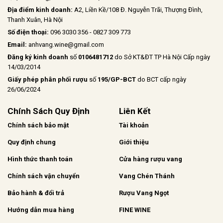
Địa điểm kinh doanh:
A2, Liền Kề/108 Đ. Nguyễn Trãi, Thượng Đình,
Thanh Xuân, Hà Nội
Số điện thoại:
096 3030 356 - 0827 309 773
Email:
anhvang.wine@gmail.com
Đăng ký kinh doanh
số
0106481712
do Sở KT&ĐT TP Hà Nội Cấp ngày
14/03/2014
Giấy phép phân phối rượu
số
195/GP-BCT
do BCT cấp ngày
26/06/2024
Chính Sách Quy Định
Liên Kết
Chính sách bảo mật
Tài khoản
Quy định chung
Giới thiệu
Hình thức thanh toán
Cửa hàng rượu vang
Chính sách vận chuyển
Vang Chén Thánh
Bảo hành & đổi trả
Rượu Vang Ngọt
Hướng dẫn mua hàng
FINE WINE