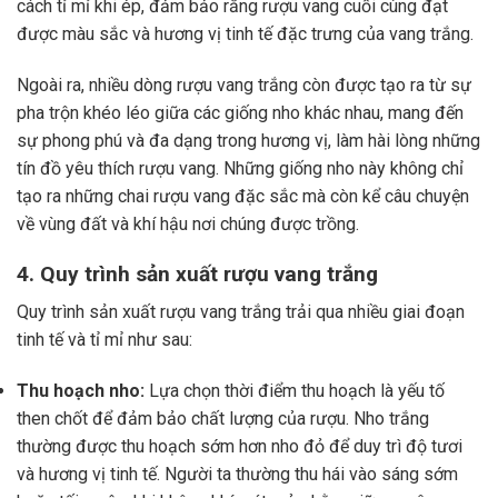
cách tỉ mỉ khi ép, đảm bảo rằng rượu vang cuối cùng đạt
được màu sắc và hương vị tinh tế đặc trưng của vang trắng.
Ngoài ra, nhiều dòng rượu vang trắng còn được tạo ra từ sự
pha trộn khéo léo giữa các giống nho khác nhau, mang đến
sự phong phú và đa dạng trong hương vị, làm hài lòng những
tín đồ yêu thích rượu vang. Những giống nho này không chỉ
tạo ra những chai rượu vang đặc sắc mà còn kể câu chuyện
về vùng đất và khí hậu nơi chúng được trồng.
4. Quy trình sản xuất rượu vang trắng
Quy trình sản xuất rượu vang trắng trải qua nhiều giai đoạn
tinh tế và tỉ mỉ như sau:
Thu hoạch nho:
Lựa chọn thời điểm thu hoạch là yếu tố
then chốt để đảm bảo chất lượng của rượu. Nho trắng
thường được thu hoạch sớm hơn nho đỏ để duy trì độ tươi
và hương vị tinh tế. Người ta thường thu hái vào sáng sớm