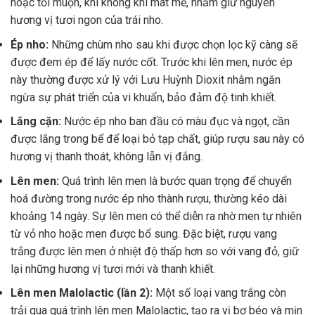
hoặc tối muộn, khi không khí mát mẻ, nhằm giữ nguyên
hương vị tươi ngon của trái nho.
Ép nho:
Những chùm nho sau khi được chọn lọc kỹ càng sẽ
được đem ép để lấy nước cốt. Trước khi lên men, nước ép
này thường được xử lý với Lưu Huỳnh Dioxit nhằm ngăn
ngừa sự phát triển của vi khuẩn, bảo đảm độ tinh khiết.
Lắng cặn:
Nước ép nho ban đầu có màu đục và ngọt, cần
được lắng trong bể để loại bỏ tạp chất, giúp rượu sau này có
hương vị thanh thoát, không lẫn vị đắng.
Lên men:
Quá trình lên men là bước quan trọng để chuyển
hoá đường trong nước ép nho thành rượu, thường kéo dài
khoảng 14 ngày. Sự lên men có thể diễn ra nhờ men tự nhiên
từ vỏ nho hoặc men được bổ sung. Đặc biệt, rượu vang
trắng được lên men ở nhiệt độ thấp hơn so với vang đỏ, giữ
lại những hương vị tươi mới và thanh khiết.
Lên men Malolactic (lần 2):
Một số loại vang trắng còn
trải qua quá trình lên men Malolactic, tạo ra vị bơ béo và mịn