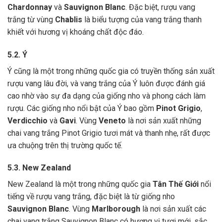
Chardonnay
và
Sauvignon Blanc
. Đặc biệt, rượu vang
trắng từ vùng
Chablis
là biểu tượng của vang trắng thanh
khiết với hương vị khoáng chất độc đáo.
5.2. Ý
Ý cũng là một trong những quốc gia có truyền thống sản xuất
rượu vang lâu đời, và vang trắng của Ý luôn được đánh giá
cao nhờ vào sự đa dạng của giống nho và phong cách làm
rượu. Các giống nho nổi bật của Ý bao gồm
Pinot Grigio
,
Verdicchio
và
Gavi
. Vùng
Veneto
là nơi sản xuất những
chai vang trắng Pinot Grigio tươi mát và thanh nhẹ, rất được
ưa chuộng trên thị trường quốc tế.
5.3. New Zealand
New Zealand là một trong những quốc gia
Tân Thế Giới
nổi
tiếng về rượu vang trắng, đặc biệt là từ giống nho
Sauvignon Blanc
. Vùng
Marlborough
là nơi sản xuất các
chai vang trắng Sauvignon Blanc có hương vị tươi mới, sắc