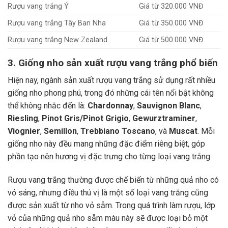
Rượu vang trắng Ý
Giá từ 320.000 VNĐ
Rượu vang trắng Tây Ban Nha
Giá từ 350.000 VNĐ
Rượu vang trắng New Zealand
Giá từ 500.000 VNĐ
3. Giống nho sản xuất rượu vang trắng phổ biến
Hiện nay, ngành sản xuất rượu vang trắng sử dụng rất nhiều
giống nho phong phú, trong đó những cái tên nổi bật không
thể không nhắc đến là:
Chardonnay
,
Sauvignon Blanc
,
Riesling
,
Pinot Gris/Pinot Grigio
,
Gewurztraminer
,
Viognier
,
Semillon
,
Trebbiano Toscano
, và
Muscat
. Mỗi
giống nho này đều mang những đặc điểm riêng biệt, góp
phần tạo nên hương vị đặc trưng cho từng loại vang trắng.
Rượu vang trắng thường được chế biến từ những quả nho có
vỏ sáng, nhưng điều thú vị là một số loại vang trắng cũng
được sản xuất từ nho vỏ sẫm. Trong quá trình làm rượu, lớp
vỏ của những quả nho sẫm màu này sẽ được loại bỏ một