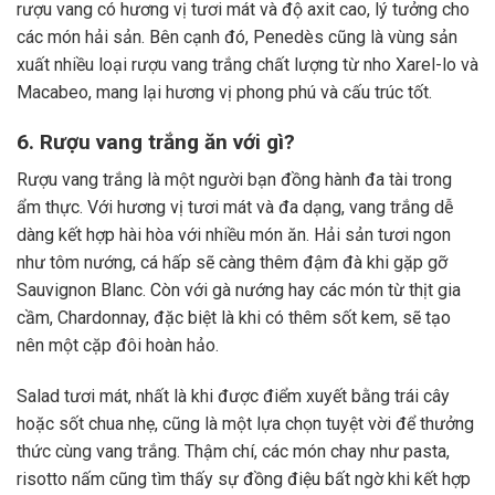
rượu vang có hương vị tươi mát và độ axit cao, lý tưởng cho
các món hải sản. Bên cạnh đó, Penedès cũng là vùng sản
xuất nhiều loại rượu vang trắng chất lượng từ nho Xarel-lo và
Macabeo, mang lại hương vị phong phú và cấu trúc tốt.
6. Rượu vang trắng ăn với gì?
Rượu vang trắng là một người bạn đồng hành đa tài trong
ẩm thực. Với hương vị tươi mát và đa dạng, vang trắng dễ
dàng kết hợp hài hòa với nhiều món ăn. Hải sản tươi ngon
như tôm nướng, cá hấp sẽ càng thêm đậm đà khi gặp gỡ
Sauvignon Blanc. Còn với gà nướng hay các món từ thịt gia
cầm, Chardonnay, đặc biệt là khi có thêm sốt kem, sẽ tạo
nên một cặp đôi hoàn hảo.
Salad tươi mát, nhất là khi được điểm xuyết bằng trái cây
hoặc sốt chua nhẹ, cũng là một lựa chọn tuyệt vời để thưởng
thức cùng vang trắng. Thậm chí, các món chay như pasta,
risotto nấm cũng tìm thấy sự đồng điệu bất ngờ khi kết hợp