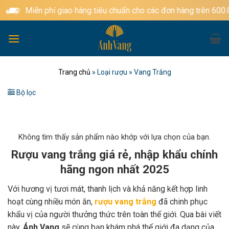
Bỏ
Miễn phí giao hàng tiêu chuẩn cho các đơn hàng trên 600.000
qua
nội
dung
Trang chủ
»
Loại rượu
»
Vang Trắng
Bộ lọc
Không tìm thấy sản phẩm nào khớp với lựa chọn của bạn.
Rượu vang trắng giá rẻ, nhập khẩu chính
hãng ngon nhất 2025
Với hương vị tươi mát, thanh lịch và khả năng kết hợp linh
hoạt cùng nhiều món ăn,
rượu vang trắng
đã chinh phục
khẩu vị của người thưởng thức trên toàn thế giới. Qua bài viết
này,
Ánh Vang
sẽ cùng bạn khám phá thế giới đa dạng của