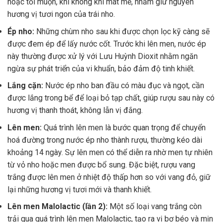
hoặc tối muộn, khi không khí mát mẻ, nhằm giữ nguyên
hương vị tươi ngon của trái nho.
Ép nho:
Những chùm nho sau khi được chọn lọc kỹ càng sẽ
được đem ép để lấy nước cốt. Trước khi lên men, nước ép
này thường được xử lý với Lưu Huỳnh Dioxit nhằm ngăn
ngừa sự phát triển của vi khuẩn, bảo đảm độ tinh khiết.
Lắng cặn:
Nước ép nho ban đầu có màu đục và ngọt, cần
được lắng trong bể để loại bỏ tạp chất, giúp rượu sau này có
hương vị thanh thoát, không lẫn vị đắng.
Lên men:
Quá trình lên men là bước quan trọng để chuyển
hoá đường trong nước ép nho thành rượu, thường kéo dài
khoảng 14 ngày. Sự lên men có thể diễn ra nhờ men tự nhiên
từ vỏ nho hoặc men được bổ sung. Đặc biệt, rượu vang
trắng được lên men ở nhiệt độ thấp hơn so với vang đỏ, giữ
lại những hương vị tươi mới và thanh khiết.
Lên men Malolactic (lần 2):
Một số loại vang trắng còn
trải qua quá trình lên men Malolactic, tạo ra vị bơ béo và mịn