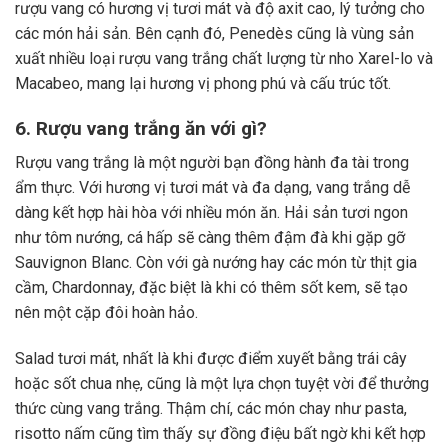
rượu vang có hương vị tươi mát và độ axit cao, lý tưởng cho
các món hải sản. Bên cạnh đó, Penedès cũng là vùng sản
xuất nhiều loại rượu vang trắng chất lượng từ nho Xarel-lo và
Macabeo, mang lại hương vị phong phú và cấu trúc tốt.
6. Rượu vang trắng ăn với gì?
Rượu vang trắng là một người bạn đồng hành đa tài trong
ẩm thực. Với hương vị tươi mát và đa dạng, vang trắng dễ
dàng kết hợp hài hòa với nhiều món ăn. Hải sản tươi ngon
như tôm nướng, cá hấp sẽ càng thêm đậm đà khi gặp gỡ
Sauvignon Blanc. Còn với gà nướng hay các món từ thịt gia
cầm, Chardonnay, đặc biệt là khi có thêm sốt kem, sẽ tạo
nên một cặp đôi hoàn hảo.
Salad tươi mát, nhất là khi được điểm xuyết bằng trái cây
hoặc sốt chua nhẹ, cũng là một lựa chọn tuyệt vời để thưởng
thức cùng vang trắng. Thậm chí, các món chay như pasta,
risotto nấm cũng tìm thấy sự đồng điệu bất ngờ khi kết hợp