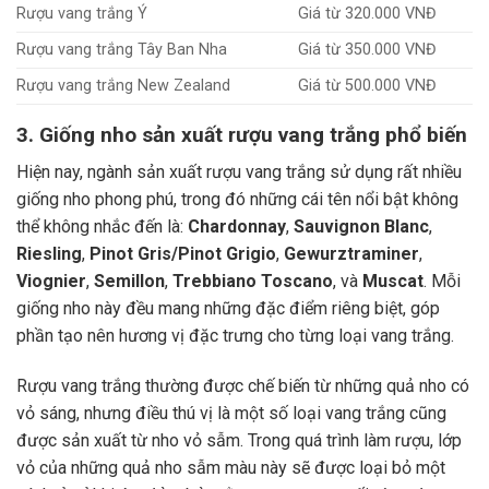
Rượu vang trắng Ý
Giá từ 320.000 VNĐ
Rượu vang trắng Tây Ban Nha
Giá từ 350.000 VNĐ
Rượu vang trắng New Zealand
Giá từ 500.000 VNĐ
3. Giống nho sản xuất rượu vang trắng phổ biến
Hiện nay, ngành sản xuất rượu vang trắng sử dụng rất nhiều
giống nho phong phú, trong đó những cái tên nổi bật không
thể không nhắc đến là:
Chardonnay
,
Sauvignon Blanc
,
Riesling
,
Pinot Gris/Pinot Grigio
,
Gewurztraminer
,
Viognier
,
Semillon
,
Trebbiano Toscano
, và
Muscat
. Mỗi
giống nho này đều mang những đặc điểm riêng biệt, góp
phần tạo nên hương vị đặc trưng cho từng loại vang trắng.
Rượu vang trắng thường được chế biến từ những quả nho có
vỏ sáng, nhưng điều thú vị là một số loại vang trắng cũng
được sản xuất từ nho vỏ sẫm. Trong quá trình làm rượu, lớp
vỏ của những quả nho sẫm màu này sẽ được loại bỏ một