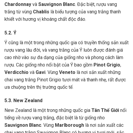
Chardonnay
và
Sauvignon Blanc
. Đặc biệt, rượu vang
trắng từ vùng
Chablis
là biểu tượng của vang trắng thanh
khiết với hương vị khoáng chất độc đáo.
5.2. Ý
Ý cũng là một trong những quốc gia có truyền thống sản xuất
rượu vang lâu đời, và vang trắng của Ý luôn được đánh giá
cao nhờ vào sự đa dạng của giống nho và phong cách làm
rượu. Các giống nho nổi bật của Ý bao gồm
Pinot Grigio
,
Verdicchio
và
Gavi
. Vùng
Veneto
là nơi sản xuất những
chai vang trắng Pinot Grigio tươi mát và thanh nhẹ, rất được
ưa chuộng trên thị trường quốc tế.
5.3. New Zealand
New Zealand là một trong những quốc gia
Tân Thế Giới
nổi
tiếng về rượu vang trắng, đặc biệt là từ giống nho
Sauvignon Blanc
. Vùng
Marlborough
là nơi sản xuất các
chai vang trắng Sauvignon Blanc có hương vị tươi mới, sắc