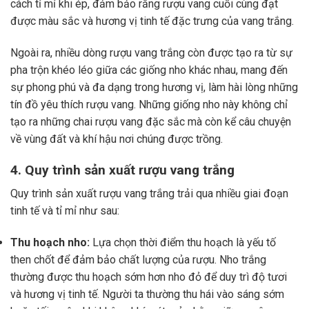
cách tỉ mỉ khi ép, đảm bảo rằng rượu vang cuối cùng đạt
được màu sắc và hương vị tinh tế đặc trưng của vang trắng.
Ngoài ra, nhiều dòng rượu vang trắng còn được tạo ra từ sự
pha trộn khéo léo giữa các giống nho khác nhau, mang đến
sự phong phú và đa dạng trong hương vị, làm hài lòng những
tín đồ yêu thích rượu vang. Những giống nho này không chỉ
tạo ra những chai rượu vang đặc sắc mà còn kể câu chuyện
về vùng đất và khí hậu nơi chúng được trồng.
4. Quy trình sản xuất rượu vang trắng
Quy trình sản xuất rượu vang trắng trải qua nhiều giai đoạn
tinh tế và tỉ mỉ như sau:
Thu hoạch nho:
Lựa chọn thời điểm thu hoạch là yếu tố
then chốt để đảm bảo chất lượng của rượu. Nho trắng
thường được thu hoạch sớm hơn nho đỏ để duy trì độ tươi
và hương vị tinh tế. Người ta thường thu hái vào sáng sớm