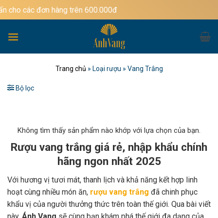
Bỏ
cho các đơn hàng trên 600.000đ
qua
nội
dung
Trang chủ
»
Loại rượu
»
Vang Trắng
Bộ lọc
Không tìm thấy sản phẩm nào khớp với lựa chọn của bạn.
Rượu vang trắng giá rẻ, nhập khẩu chính
hãng ngon nhất 2025
Với hương vị tươi mát, thanh lịch và khả năng kết hợp linh
hoạt cùng nhiều món ăn,
rượu vang trắng
đã chinh phục
khẩu vị của người thưởng thức trên toàn thế giới. Qua bài viết
này,
Ánh Vang
sẽ cùng bạn khám phá thế giới đa dạng của