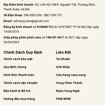
Địa điểm kinh doanh:
A2, Liền Kề/108 Đ. Nguyễn Trãi, Thượng Đình,
Thanh Xuân, Hà Nội
Số điện thoại:
096 3030 356 - 0827 309 773
Email:
anhvang.wine@gmail.com
Đăng ký kinh doanh
số
0106481712
do Sở KT&ĐT TP Hà Nội Cấp ngày
14/03/2014
Giấy phép phân phối rượu
số
195/GP-BCT
do BCT cấp ngày
26/06/2024
Chính Sách Quy Định
Liên Kết
Chính sách bảo mật
Tài khoản
Quy định chung
Giới thiệu
Hình thức thanh toán
Cửa hàng rượu vang
Chính sách vận chuyển
Vang Chén Thánh
Bảo hành & đổi trả
Rượu Vang Ngọt
Hướng dẫn mua hàng
FINE WINE