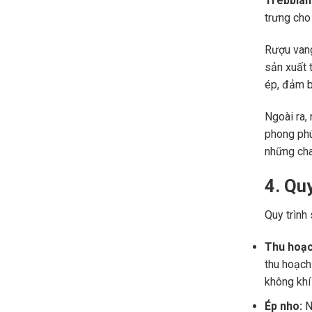
Trebbia
trưng cho 
Rượu vang
sản xuất 
ép, đảm b
Ngoài ra,
phong phú
những cha
4. Qu
Quy trình 
Thu hoạc
thu hoạch
không khí
Ép nho:
N