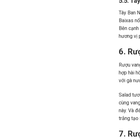
5.5. Tâ
Tây Ban N
Baixas nổ
Bên cạnh 
hương vị 
6. Rư
Rượu vang
hợp hài h
với gà nư
Salad tươ
cùng vang
này. Và đ
trắng tạo
7. Rư