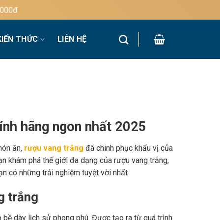
KIẾN THỨC
LIÊN HỆ
hính hãng ngon nhất 2025
món ăn,
rượu vang trắng
đã chinh phục khẩu vị của
n khám phá thế giới đa dạng của rượu vang trắng,
n có những trải nghiệm tuyệt vời nhất
g trắng
bề dày lịch sử phong phú. Được tạo ra từ quá trình