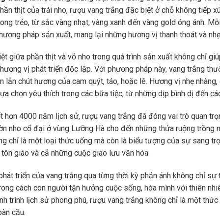
hần thịt của trái nho, rượu vang trắng đặc biệt ở chỗ không tiếp 
rong trẻo, từ sắc vàng nhạt, vàng xanh đến vàng gold óng ánh. Mỗ
phương pháp sản xuất, mang lại những hương vị thanh thoát và nh
iệt giữa phần thịt và vỏ nho trong quá trình sản xuất không chỉ 
hương vị phát triển độc lập. Với phương pháp này, vang trắng thư
en lẫn chút hương của cam quýt, táo, hoặc lê. Hương vị nhẹ nhàng, 
lựa chọn yêu thích trong các bữa tiệc, từ những dịp bình dị đến các
t hơn 4000 năm lịch sử, rượu vang trắng đã đóng vai trò quan trọ
n nho cổ đại ở vùng Lưỡng Hà cho đến những thửa ruộng trồng nho
ng chỉ là một loại thức uống mà còn là biểu tượng của sự sang trọ
i tôn giáo và cả những cuộc giao lưu văn hóa.
 phát triển của vang trắng qua từng thời kỳ phản ánh không chỉ sự
trong cách con người tận hưởng cuộc sống, hòa mình với thiên nhi
nh trình lịch sử phong phú, rượu vang trắng không chỉ là một thứ
oàn cầu.