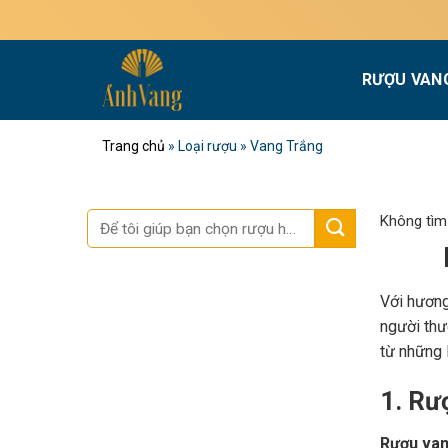
Bỏ
Miễn 
qua
nội
RƯỢU VAN
dung
Trang chủ
»
Loại rượu
»
Vang Trắng
Tìm
Không tìm
kiếm:
Với hương 
người thưở
từ những 
1. Rư
Rượu van