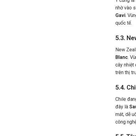
Ý cũng là
nhờ vào s
Gavi
. Vù
quốc tế.
5.3. Ne
New Zeala
Blanc
. V
cây nhiệt
trên thị t
5.4. Chi
Chile đang
đây là
Sa
mát, dễ u
công nghệ