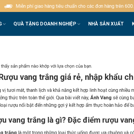
phí giao hàng tiêu chuẩn cho các đơn hàng trên 600.000đ
G
QUÀ TẶNG DOANH NGHIỆP
NHÀ SẢN XUẤT
 thấy sản phẩm nào khớp với lựa chọn của bạn.
Rượu vang trắng giá rẻ, nhập khẩu c
vị tươi mát, thanh lịch và khả năng kết hợp linh hoạt cùng nhiều 
ng thức trên toàn thế giới. Qua bài viết này,
Ánh Vang
sẽ cùng bạ
loại rượu nổi bật đến những gợi ý kết hợp ẩm thực hoàn hảo để bạ
ợu vang trắng là gì? Đặc điểm rượu van
g trắng
là một trong những loại thức uống được ưa chuộng và có 