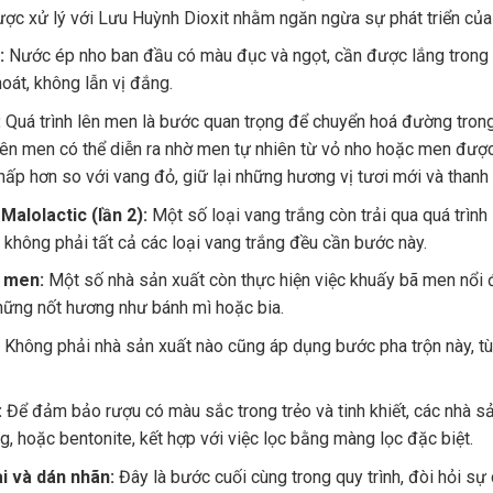
ợc xử lý với Lưu Huỳnh Dioxit nhằm ngăn ngừa sự phát triển của 
:
Nước ép nho ban đầu có màu đục và ngọt, cần được lắng trong b
hoát, không lẫn vị đắng.
:
Quá trình lên men là bước quan trọng để chuyển hoá đường tron
lên men có thể diễn ra nhờ men tự nhiên từ vỏ nho hoặc men được
hấp hơn so với vang đỏ, giữ lại những hương vị tươi mới và thanh 
alolactic (lần 2):
Một số loại vang trắng còn trải qua quá trình
, không phải tất cả các loại vang trắng đều cần bước này.
 men:
Một số nhà sản xuất còn thực hiện việc khuấy bã men nổi 
hững nốt hương như bánh mì hoặc bia.
Không phải nhà sản xuất nào cũng áp dụng bước pha trộn này, t
:
Để đảm bảo rượu có màu sắc trong trẻo và tinh khiết, các nhà sả
g, hoặc bentonite, kết hợp với việc lọc bằng màng lọc đặc biệt.
i và dán nhãn:
Đây là bước cuối cùng trong quy trình, đòi hỏi sự 