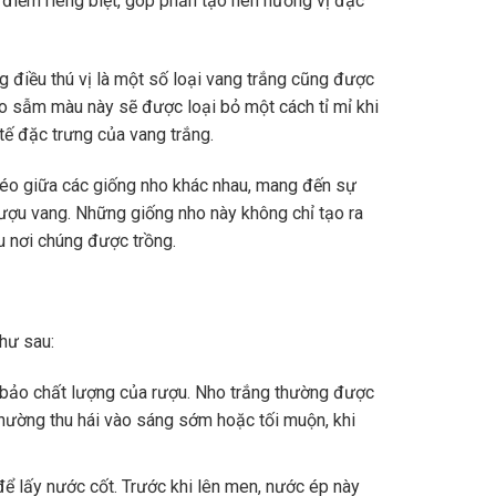
điểm riêng biệt, góp phần tạo nên hương vị đặc
 điều thú vị là một số loại vang trắng cũng được
ho sẫm màu này sẽ được loại bỏ một cách tỉ mỉ khi
ế đặc trưng của vang trắng.
 léo giữa các giống nho khác nhau, mang đến sự
rượu vang. Những giống nho này không chỉ tạo ra
u nơi chúng được trồng.
như sau:
 bảo chất lượng của rượu. Nho trắng thường được
thường thu hái vào sáng sớm hoặc tối muộn, khi
 lấy nước cốt. Trước khi lên men, nước ép này