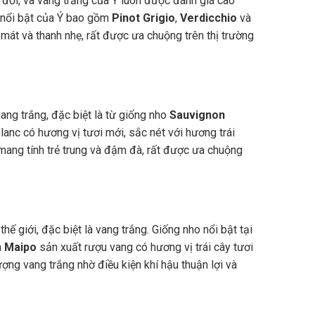
 đời, và vang trắng của Ý luôn được đánh giá cao
 nổi bật của Ý bao gồm
Pinot Grigio
,
Verdicchio
và
 mát và thanh nhẹ, rất được ưa chuộng trên thị trường
vang trắng, đặc biệt là từ giống nho
Sauvignon
lanc có hương vị tươi mới, sắc nét với hương trái
mang tính trẻ trung và đậm đà, rất được ưa chuộng
ế giới, đặc biệt là vang trắng. Giống nho nổi bật tại
à
Maipo
sản xuất rượu vang có hương vị trái cây tươi
ợng vang trắng nhờ điều kiện khí hậu thuận lợi và