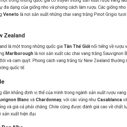
 một trong những quốc gia có truyền thống sản xuất rượu vang lâu
ự đa dạng của giống nho và phong cách làm rượu. Các giống nho
ng
Veneto
là nơi sản xuất những chai vang trắng Pinot Grigio tươi
w Zealand
nd là một trong những quốc gia
Tân Thế Giới
nổi tiếng về rượu 
ùng
Marlborough
là nơi sản xuất các chai vang trắng Sauvignon B
 đới và cam quýt. Phong cách vang trắng từ New Zealand thường 
rường quốc tế.
le
 dần khẳng định vị thế của mình trong ngành sản xuất rượu vang th
uvignon Blanc
và
Chardonnay
, với các vùng như
Casablanca
v
ống và giá cả phải chăng. Chile cũng được đánh giá cao về chất lư
 sản xuất hiện đại.