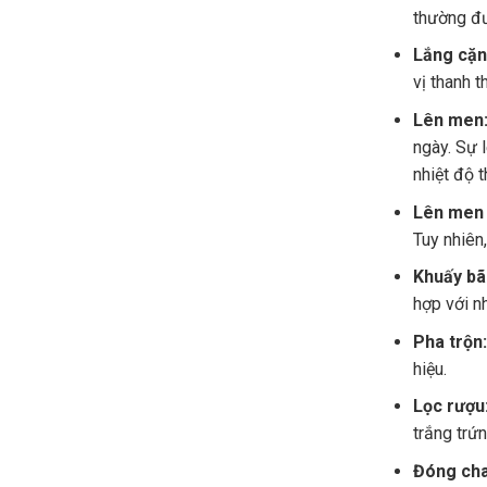
thường đư
Lắng cặn
vị thanh t
Lên men
ngày. Sự 
nhiệt độ t
Lên men M
Tuy nhiên
Khuấy bã
hợp với n
Pha trộn:
hiệu.
Lọc rượu
trắng trứn
Đóng cha