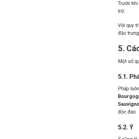
Trước khi
trữ.
Với quy t
đặc trưng
5. Cá
Một số qu
5.1. Ph
Pháp luôn
Bourgog
Sauvigno
độc đáo.
5.2. Ý