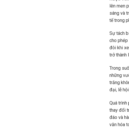
lên men p
sáng và t
tế trong 
Sự tách b
cho phép 
đôi khi x
trở thành 
Trong suố
những vườ
trắng khô
đại, lễ hộ
Quá trình
thay đổi 
đáo và hà
văn hóa t