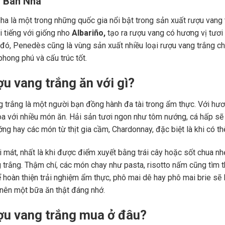
y Ban Nha
ha là một trong những quốc gia nổi bật trong sản xuất rượu vang 
i tiếng với giống nho
Albariño,
tạo ra rượu vang có hương vị tươi
đó, Penedès cũng là vùng sản xuất nhiều loại rượu vang trắng ch
phong phú và cấu trúc tốt.
ợu vang trắng ăn với gì?
 trắng là một người bạn đồng hành đa tài trong ẩm thực. Với hươn
òa với nhiều món ăn. Hải sản tươi ngon như tôm nướng, cá hấp s
ớng hay các món từ thịt gia cầm, Chardonnay, đặc biệt là khi có 
i mát, nhất là khi được điểm xuyết bằng trái cây hoặc sốt chua nh
 trắng. Thậm chí, các món chay như pasta, risotto nấm cũng tìm t
ể hoàn thiện trải nghiệm ẩm thực, phô mai dê hay phô mai brie sẽ
 nên một bữa ăn thật đáng nhớ.
ợu vang trắng mua ở đâu?