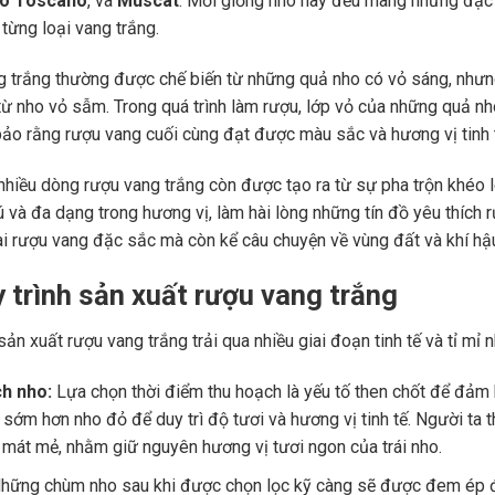
no Toscano
, và
Muscat
. Mỗi giống nho này đều mang những đặc 
từng loại vang trắng.
 trắng thường được chế biến từ những quả nho có vỏ sáng, nhưng
từ nho vỏ sẫm. Trong quá trình làm rượu, lớp vỏ của những quả n
ảo rằng rượu vang cuối cùng đạt được màu sắc và hương vị tinh t
 nhiều dòng rượu vang trắng còn được tạo ra từ sự pha trộn khéo
 và đa dạng trong hương vị, làm hài lòng những tín đồ yêu thích 
i rượu vang đặc sắc mà còn kể câu chuyện về vùng đất và khí hậ
y trình sản xuất rượu vang trắng
sản xuất rượu vang trắng trải qua nhiều giai đoạn tinh tế và tỉ mỉ 
h nho:
Lựa chọn thời điểm thu hoạch là yếu tố then chốt để đảm
 sớm hơn nho đỏ để duy trì độ tươi và hương vị tinh tế. Người ta 
 mát mẻ, nhằm giữ nguyên hương vị tươi ngon của trái nho.
hững chùm nho sau khi được chọn lọc kỹ càng sẽ được đem ép để