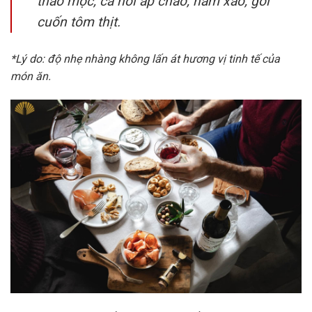
thảo mộc, cá hồi áp chảo, nấm xào, gỏi
cuốn tôm thịt.
*Lý do: độ nhẹ nhàng không lấn át hương vị tinh tế của
món ăn.