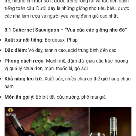
đỏ, nhưng chỉ một số ít được trồng rộng rãi và tạo nên danh
tiếng toàn cầu. Dưới đây là những giống nho tiêu biểu, được
các nhà làm rượu và người yêu vang đánh giá cao nhất:
3.1 Cabernet Sauvignon – “Vua của các giống nho đỏ”
Xuất xứ nổi tiếng:
Bordeaux, Pháp.
Đặc điểm:
Vỏ dày, tannin cao, acid trung bình đến cao.
Phong cách rượu:
Mạnh mẽ, đậm đà, giàu cấu trúc, hương
vị quả lý chua đen, mận, thuốc lá, gỗ sồi.
Khả năng lưu trữ:
Xuất sắc, nhiều chai có thể giữ hàng chục
năm.
Món ăn gợi ý:
Bò bít tết, cừu nướng, phô mai già.