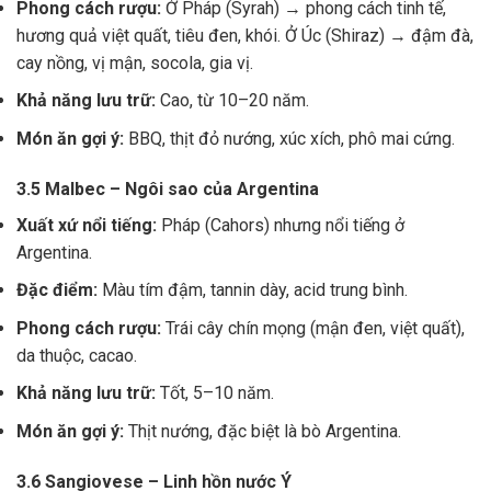
Phong cách rượu:
Ở Pháp (Syrah) → phong cách tinh tế,
hương quả việt quất, tiêu đen, khói. Ở Úc (Shiraz) → đậm đà,
cay nồng, vị mận, socola, gia vị.
Khả năng lưu trữ:
Cao, từ 10–20 năm.
Món ăn gợi ý:
BBQ, thịt đỏ nướng, xúc xích, phô mai cứng.
3.5 Malbec – Ngôi sao của Argentina
Xuất xứ nổi tiếng:
Pháp (Cahors) nhưng nổi tiếng ở
Argentina.
Đặc điểm:
Màu tím đậm, tannin dày, acid trung bình.
Phong cách rượu:
Trái cây chín mọng (mận đen, việt quất),
da thuộc, cacao.
Khả năng lưu trữ:
Tốt, 5–10 năm.
Món ăn gợi ý:
Thịt nướng, đặc biệt là bò Argentina.
3.6 Sangiovese – Linh hồn nước Ý