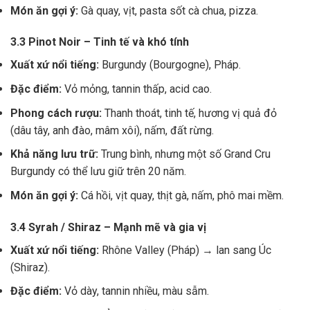
Món ăn gợi ý:
Gà quay, vịt, pasta sốt cà chua, pizza.
3.3 Pinot Noir – Tinh tế và khó tính
Xuất xứ nổi tiếng:
Burgundy (Bourgogne), Pháp.
Đặc điểm:
Vỏ mỏng, tannin thấp, acid cao.
Phong cách rượu:
Thanh thoát, tinh tế, hương vị quả đỏ
(dâu tây, anh đào, mâm xôi), nấm, đất rừng.
Khả năng lưu trữ:
Trung bình, nhưng một số Grand Cru
Burgundy có thể lưu giữ trên 20 năm.
Món ăn gợi ý:
Cá hồi, vịt quay, thịt gà, nấm, phô mai mềm.
3.4 Syrah / Shiraz – Mạnh mẽ và gia vị
Xuất xứ nổi tiếng:
Rhône Valley (Pháp) → lan sang Úc
(Shiraz).
Đặc điểm:
Vỏ dày, tannin nhiều, màu sẫm.