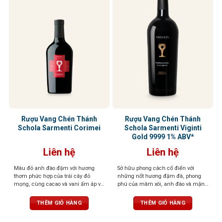
Rượu Vang Chén Thánh
Rượu Vang Chén Thánh
Schola Sarmenti Corimei
Schola Sarmenti Viginti
Gold 9999 1% ABV*
Liên hệ
Liên hệ
Màu đỏ anh đào đậm với hương
Sở hữu phong cách cổ điển với
thơm phức hợp của trái cây đỏ
những nốt hương đậm đà, phong
mọng, cùng cacao và vani ấm áp và
phú của mâm xôi, anh đào và mận,
gia vị cay nhẹ. Vị ngọt, tannin mềm
kết hợp với gợi ý tinh tế của gia vị và
mượt, dư vị cân bằng và thanh lịch
thảo mộc. Một phiên bản đặc biệt,
THÊM GIỎ HÀNG
THÊM GIỎ HÀNG
số lượng giới hạn.