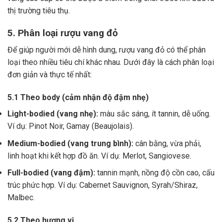
thị trường tiêu thụ.
5. Phân loại rượu vang đỏ
Để giúp người mới dễ hình dung, rượu vang đỏ có thể phân
loại theo nhiều tiêu chí khác nhau. Dưới đây là cách phân loại
đơn giản và thực tế nhất:
5.1 Theo body (cảm nhận độ đậm nhẹ)
Light-bodied (vang nhẹ):
màu sắc sáng, ít tannin, dễ uống.
Ví dụ: Pinot Noir, Gamay (Beaujolais).
Medium-bodied (vang trung bình):
cân bằng, vừa phải,
linh hoạt khi kết hợp đồ ăn. Ví dụ: Merlot, Sangiovese.
Full-bodied (vang đậm):
tannin mạnh, nồng độ cồn cao, cấu
trúc phức hợp. Ví dụ: Cabernet Sauvignon, Syrah/Shiraz,
Malbec.
5.2 Theo hương vị