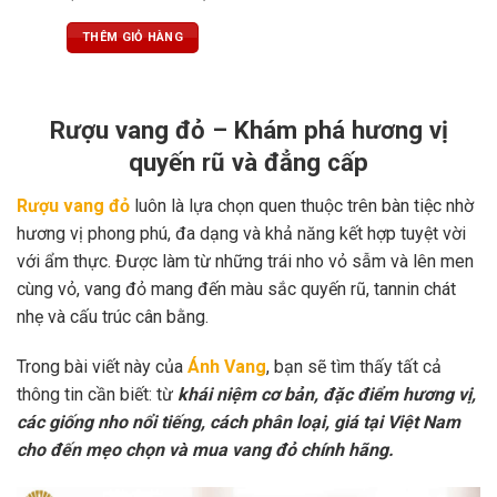
như nhung, tannin mạnh mẽ, hậu
vị kéo dài
THÊM GIỎ HÀNG
Rượu vang đỏ – Khám phá hương vị
quyến rũ và đẳng cấp
Rượu vang đỏ
luôn là lựa chọn quen thuộc trên bàn tiệc nhờ
hương vị phong phú, đa dạng và khả năng kết hợp tuyệt vời
với ẩm thực. Được làm từ những trái nho vỏ sẫm và lên men
cùng vỏ, vang đỏ mang đến màu sắc quyến rũ, tannin chát
nhẹ và cấu trúc cân bằng.
Trong bài viết này của
Ánh Vang
, bạn sẽ tìm thấy tất cả
thông tin cần biết: từ
khái niệm cơ bản, đặc điểm hương vị,
các giống nho nổi tiếng, cách phân loại, giá tại Việt Nam
cho đến mẹo chọn và mua vang đỏ chính hãng.