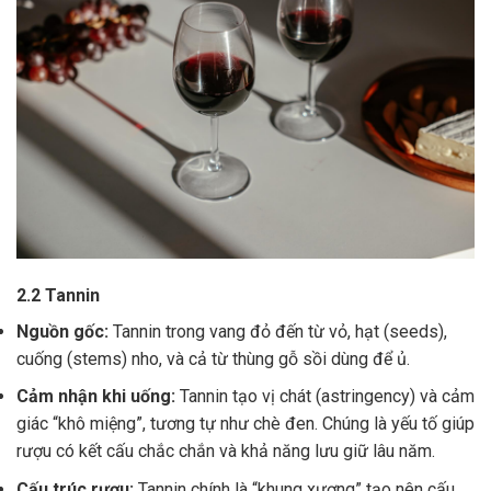
2.2 Tannin
Nguồn gốc:
Tannin trong vang đỏ đến từ vỏ, hạt (seeds),
cuống (stems) nho, và cả từ thùng gỗ sồi dùng để ủ.
Cảm nhận khi uống:
Tannin tạo vị chát (astringency) và cảm
giác “khô miệng”, tương tự như chè đen. Chúng là yếu tố giúp
rượu có kết cấu chắc chắn và khả năng lưu giữ lâu năm.
Cấu trúc rượu:
Tannin chính là “khung xương” tạo nên cấu