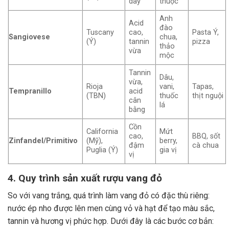
dày
thuộc
Anh
Acid
đào
Tuscany
cao,
Pasta Ý,
Sangiovese
chua,
(Ý)
tannin
pizza
thảo
vừa
mộc
Tannin
Dâu,
vừa,
Rioja
vani,
Tapas,
Tempranillo
acid
(TBN)
thuốc
thịt nguội
cân
lá
bằng
Cồn
California
Mứt
cao,
BBQ, sốt
Zinfandel/Primitivo
(Mỹ),
berry,
đậm
cà chua
Puglia (Ý)
gia vị
vị
4. Quy trình sản xuất rượu vang đỏ
So với vang trắng, quá trình làm vang đỏ có đặc thù riêng:
nước ép nho được lên men cùng vỏ và hạt để tạo màu sắc,
tannin và hương vị phức hợp. Dưới đây là các bước cơ bản: