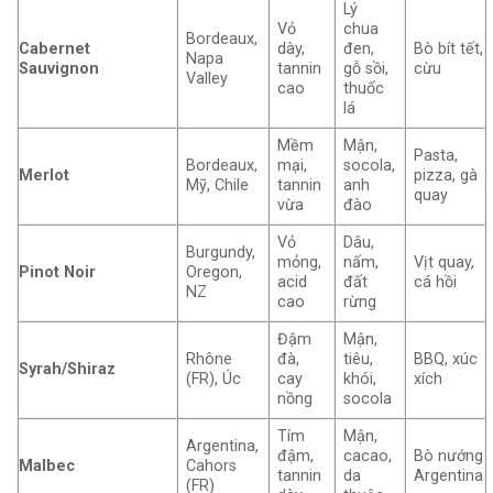
Lý
Vỏ
chua
Bordeaux,
Cabernet
dày,
đen,
Bò bít tết,
Napa
Sauvignon
tannin
gỗ sồi,
cừu
Valley
cao
thuốc
lá
Mềm
Mận,
Pasta,
Bordeaux,
mại,
socola,
Merlot
pizza, gà
Mỹ, Chile
tannin
anh
quay
vừa
đào
Vỏ
Dâu,
Burgundy,
mỏng,
nấm,
Vịt quay,
Pinot Noir
Oregon,
acid
đất
cá hồi
NZ
cao
rừng
Đậm
Mận,
Rhône
đà,
tiêu,
BBQ, xúc
Syrah/Shiraz
(FR), Úc
cay
khói,
xích
nồng
socola
Tím
Mận,
Argentina,
đậm,
cacao,
Bò nướng
Malbec
Cahors
tannin
da
Argentina
(FR)