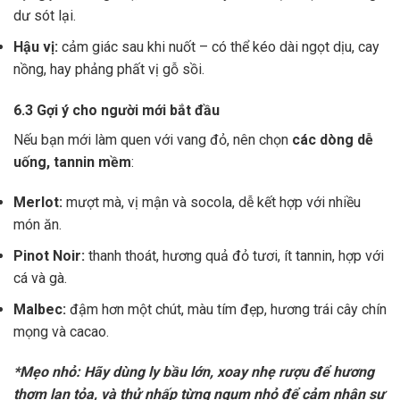
dư sót lại.
Hậu vị:
cảm giác sau khi nuốt – có thể kéo dài ngọt dịu, cay
nồng, hay phảng phất vị gỗ sồi.
6.3 Gợi ý cho người mới bắt đầu
Nếu bạn mới làm quen với vang đỏ, nên chọn
các dòng dễ
uống, tannin mềm
:
Merlot:
mượt mà, vị mận và socola, dễ kết hợp với nhiều
món ăn.
Pinot Noir:
thanh thoát, hương quả đỏ tươi, ít tannin, hợp với
cá và gà.
Malbec:
đậm hơn một chút, màu tím đẹp, hương trái cây chín
mọng và cacao.
*Mẹo nhỏ: Hãy dùng ly bầu lớn, xoay nhẹ rượu để hương
thơm lan tỏa, và thử nhấp từng ngụm nhỏ để cảm nhận sự