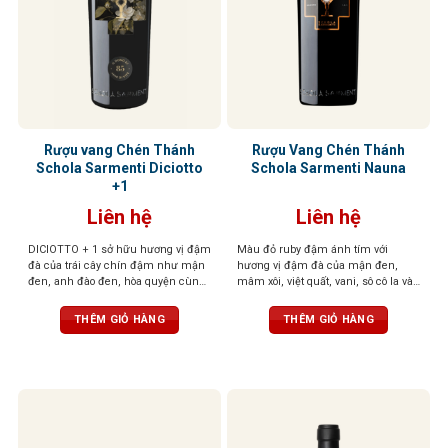
Rượu vang Chén Thánh
Rượu Vang Chén Thánh
Schola Sarmenti Diciotto
Schola Sarmenti Nauna
+1
Liên hệ
Liên hệ
DICIOTTO + 1 sở hữu hương vị đậm
Màu đỏ ruby đậm ánh tím với
đà của trái cây chín đậm như mận
hương vị đậm đà của mận đen,
đen, anh đào đen, hòa quyện cùng
mâm xôi, việt quất, vani, sô cô la và
socola đắng và gỗ sồi rang nhẹ. Vị
gia vị. Cấu trúc mạnh mẽ, cân bằng
rượu mạnh mẽ, tròn đầy, tannin
với vị chát mềm mại và dư vị trái
THÊM GIỎ HÀNG
THÊM GIỎ HÀNG
mượt mà và hậu vị kéo dài ấm áp,
cây khô kéo dài
để lại ấn tượng sâu sắc ngay từ
ngụm đầu tiên