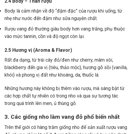
2.4 Body – Thân rượu
Body là cảm nhận về độ “đậm đặc” của rượu khi uống, từ
nhẹ như nước đến đậm như sữa nguyên chất.
Rượu vang đỏ thường giàu body hơn vang trắng, phụ thuộc
vào mức tannin, cồn và độ ngọt còn lại.
2.5 Hương vị (Aroma & Flavor)
Rất đa dạng, từ trái cây đỏ/đen như cherry, mâm xôi,
blackberry đến gia vị (tiêu, thảo mộc), hương gỗ sồi (vanilla,
khói) và phong vị đất như khoáng, da, thuốc lá.
Những hương này không bị thêm vào rượu, mà sáng bật từ
các hợp chất tự nhiên có trong nho và qua sự tương tác
trong quá trình lên men, ủ thùng gỗ.
3. Các giống nho làm vang đỏ phổ biến nhất
Trên thế giới có hàng trăm giống nho để sản xuất rượu vang