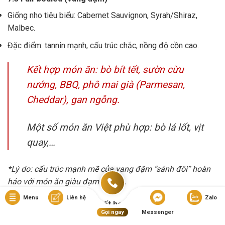
Giống nho tiêu biểu: Cabernet Sauvignon, Syrah/Shiraz,
Malbec.
Đặc điểm: tannin mạnh, cấu trúc chắc, nồng độ cồn cao.
Kết hợp món ăn: bò bít tết, sườn cừu
nướng, BBQ, phô mai già (Parmesan,
Cheddar), gan ngỗng.
Một số món ăn Việt phù hợp: bò lá lốt, vịt
quay,…
*Lý do: cấu trúc mạnh mẽ của vang đậm “sánh đôi” hoàn
hảo với món ăn giàu đạm và béo.
Menu
Liên hệ
Zalo
7.4 Nguyên tắc vàng khi kết hợp
Gọi ngay
Messenger
“Vang vùng nào hợp ẩm thực vùng đó”:
Ví dụ, Chianti (Ý)