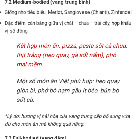
7.2 Medium-bodied (vang trung bình)
Giống nho tiêu biểu: Merlot, Sangiovese (Chianti), Zinfandel.
Đặc điểm: cân bằng giữa vị chát – chua – trái cây, hợp khẩu
vị số đông.
Kết hợp món ăn: pizza, pasta sốt cà chua,
thịt trắng (heo quay, gà sốt nấm), phô
mai mềm.
Một số món ăn Việt phù hợp: heo quay
giòn bì, phở bò nạm gầu ít béo, bún bò
sốt cà.
*Lý do: hương vị hài hòa của vang trung cấp bổ sung vừa
đủ cho món ăn mà không quá nặng.
7.3 Full-bodied (vang đậm)