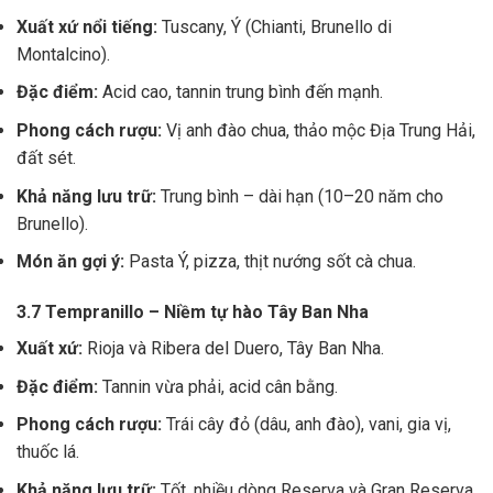
Xuất xứ nổi tiếng:
Tuscany, Ý (Chianti, Brunello di
Montalcino).
Đặc điểm:
Acid cao, tannin trung bình đến mạnh.
Phong cách rượu:
Vị anh đào chua, thảo mộc Địa Trung Hải,
đất sét.
Khả năng lưu trữ:
Trung bình – dài hạn (10–20 năm cho
Brunello).
Món ăn gợi ý:
Pasta Ý, pizza, thịt nướng sốt cà chua.
3.7 Tempranillo – Niềm tự hào Tây Ban Nha
Xuất xứ:
Rioja và Ribera del Duero, Tây Ban Nha.
Đặc điểm:
Tannin vừa phải, acid cân bằng.
Phong cách rượu:
Trái cây đỏ (dâu, anh đào), vani, gia vị,
thuốc lá.
Khả năng lưu trữ:
Tốt, nhiều dòng Reserva và Gran Reserva