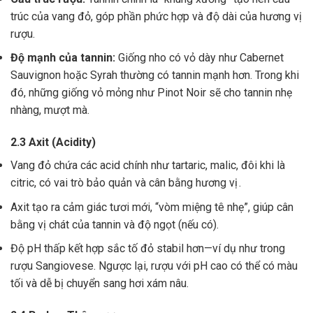
trúc của vang đỏ, góp phần phức hợp và độ dài của hương vị
rượu.
Độ mạnh của tannin:
Giống nho có vỏ dày như Cabernet
Sauvignon hoặc Syrah thường có tannin mạnh hơn. Trong khi
đó, những giống vỏ mỏng như Pinot Noir sẽ cho tannin nhẹ
nhàng, mượt mà.
2.3 Axit (Acidity)
Vang đỏ chứa các acid chính như tartaric, malic, đôi khi là
citric, có vai trò bảo quản và cân bằng hương vị .
Axit tạo ra cảm giác tươi mới, “vòm miệng tê nhẹ”, giúp cân
bằng vị chát của tannin và độ ngọt (nếu có).
Độ pH thấp kết hợp sắc tố đỏ stabil hơn—ví dụ như trong
rượu Sangiovese. Ngược lại, rượu với pH cao có thể có màu
tối và dễ bị chuyển sang hơi xám nâu.