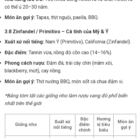
có thể ủ 20–30 năm.
Món ăn gợi ý:
Tapas, thịt nguội, paella, BBQ.
3.8 Zinfandel / Primitivo – Cá tính của Mỹ & Ý
Xuất xứ nổi tiếng:
Nam Ý (Primitivo), California (Zinfandel).
Đặc điểm:
Tannin vừa, nồng độ cồn cao (14–16%).
Phong cách rượu:
Đậm đà, trái cây chín (mâm xôi,
blackberry, mứt), cay nồng.
Món ăn gợi ý:
Thịt nướng BBQ, món sốt cà chua đậm vị.
*Bảng tóm tắt các giống nho làm rượu vang đỏ phổ biến
nhất trên thế giới
Đặc
Hương
Xuất xứ
Món ăn
Giống nho
điểm
vị tiêu
nổi tiếng
gợi ý
chính
biểu