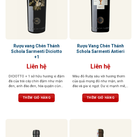
Rượu vang Chén Thánh
Rượu Vang Chén Thánh
Schola Sarmenti Diciotto
Schola Sarmenti Antieri
+1
Liên hệ
Liên hệ
DICIOTTO + 1 sở hữu hương vị đậm
Màu đỏ Ruby sâu với hương thơm
đà của trái cây chín đậm như mận
của quả mọng đỏ như mận, anh
đen, anh đào đen, hòa quyện cùng
đào và gia vị ngọt. Dư vị mạnh mẽ,
socola đắng và gỗ sồi rang nhẹ. Vị
tươi mới và cân bằng, mềm mại và
rượu mạnh mẽ, tròn đầy, tannin
dẻo dai trên vòm miệng
THÊM GIỎ HÀNG
THÊM GIỎ HÀNG
mượt mà và hậu vị kéo dài ấm áp,
để lại ấn tượng sâu sắc ngay từ
ngụm đầu tiên