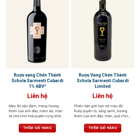
Rượu vang Chén Thánh
Rượu Vang Chén Thánh
Schola Sarmenti Cubardi
Schola Sarmenti Cubardi
1% ABV*
Limited
Liên hệ
Liên hệ
Màu đỏ sâu đậm, mang hương
Phiên bản giới hạn với màu đỏ
thơm của anh đào, mâm xôi, mận
Ruby quyến rũ, sóng sánh, hương
và nho chín hoà quyện cùng khói
thơm của anh đào, mận, quả chín,
thuốc lá, vani và gia vị
thuốc lá, ca cao, cùng hương cà
phê cháy, gỗ sồi, đất, hạnh nhân và
THÊM GIỎ HÀNG
THÊM GIỎ HÀNG
đinh hương. Dư vị sâu lắng, ấn
tượng