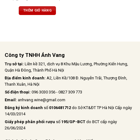
gia vị cay nhẹ. Vị ngọt, tannin mềm
mượt, dư vị cân bằng và thanh lịch
THÊM GIỎ HÀNG
Công ty TNHH Ánh Vang
Trụ sở tại:
Liền kề 321, dịch vụ 8 Khu Mậu Lương, Phường Kiến Hưng,
Quận Hà Đông, Thành Phố Hà Nội
Địa điểm kinh doanh:
A2, Liền Kề/108 Đ. Nguyễn Trãi, Thượng Đình,
Thanh Xuân, Hà Nội
Số điện thoại:
096 3030 356 - 0827 309 773
Email:
anhvang.wine@gmail.com
Đăng ký kinh doanh
số
0106481712
do Sở KT&ĐT TP Hà Nội Cấp ngày
14/03/2014
Giấy phép phân phối rượu
số
195/GP-BCT
do BCT cấp ngày
26/06/2024