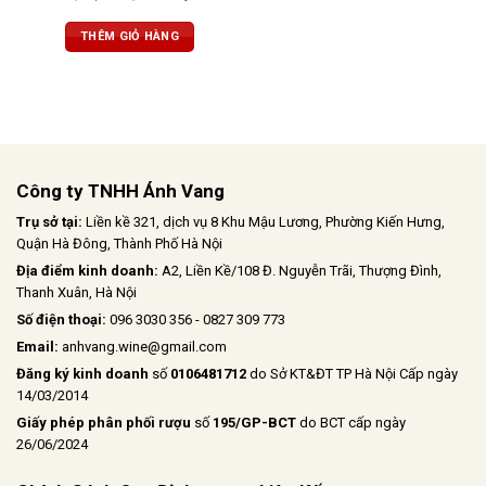
violet, hương gỗ sồi tinh tế cùng gia
vị cay nhẹ. Vị rượu cân bằng, tươi
THÊM GIỎ HÀNG
mới, sống động, giàu tannin nhưng
hài hòa, hậu vị dài, đậm nét và lôi
cuốn.
Công ty TNHH Ánh Vang
Trụ sở tại:
Liền kề 321, dịch vụ 8 Khu Mậu Lương, Phường Kiến Hưng,
Quận Hà Đông, Thành Phố Hà Nội
Địa điểm kinh doanh:
A2, Liền Kề/108 Đ. Nguyễn Trãi, Thượng Đình,
Thanh Xuân, Hà Nội
Số điện thoại:
096 3030 356 - 0827 309 773
Email:
anhvang.wine@gmail.com
Đăng ký kinh doanh
số
0106481712
do Sở KT&ĐT TP Hà Nội Cấp ngày
14/03/2014
Giấy phép phân phối rượu
số
195/GP-BCT
do BCT cấp ngày
26/06/2024