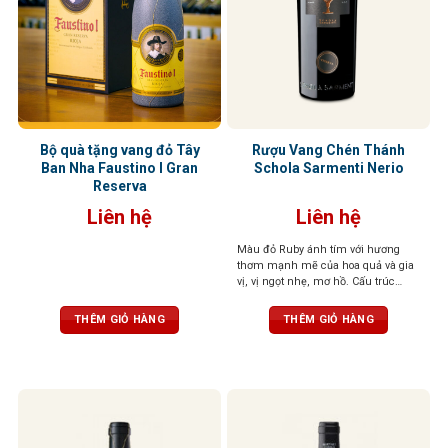
Bộ quà tặng vang đỏ Tây
Rượu Vang Chén Thánh
Ban Nha Faustino I Gran
Schola Sarmenti Nerio
Reserva
Liên hệ
Liên hệ
Màu đỏ Ruby ánh tím với hương
thơm mạnh mẽ của hoa quả và gia
vị, vị ngọt nhẹ, mơ hồ. Cấu trúc
phức tạp, mềm mại như lụa
THÊM GIỎ HÀNG
THÊM GIỎ HÀNG