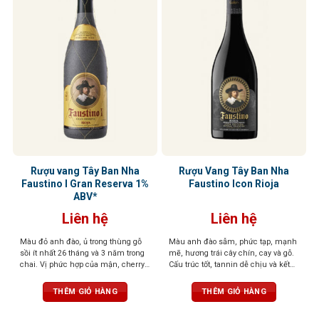
Rượu vang Tây Ban Nha
Rượu Vang Tây Ban Nha
Faustino I Gran Reserva 1%
Faustino Icon Rioja
ABV*
Liên hệ
Liên hệ
Màu đỏ anh đào, ủ trong thùng gỗ
Màu anh đào sẫm, phức tạp, mạnh
sồi ít nhất 26 tháng và 3 năm trong
mẽ, hương trái cây chín, cay và gỗ.
chai. Vị phức hợp của mận, cherry,
Cấu trúc tốt, tannin dễ chịu và kết
gia vị, vani, và gỗ sồi, tannin mềm,
thúc bền bỉ với gợi ý của hạt
hậu vị sâu lắng
THÊM GIỎ HÀNG
THÊM GIỎ HÀNG