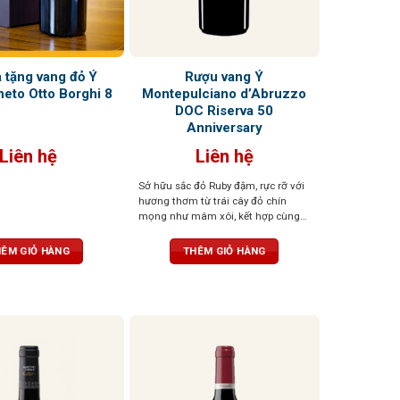
 tặng vang đỏ Ý
Rượu vang Ý
neto Otto Borghi 8
Montepulciano d’Abruzzo
DOC Riserva 50
Anniversary
Liên hệ
Liên hệ
Sở hữu sắc đỏ Ruby đậm, rực rỡ với
hương thơm từ trái cây đỏ chín
mọng như mâm xôi, kết hợp cùng
vani và một chút gia vị nhẹ nhàng,
đầy quyến rũ. Vị rượu tròn trịa, cân
ÊM GIỎ HÀNG
THÊM GIỎ HÀNG
bằng với cấu trúc tanin mềm mại,
hậu vị kéo dài