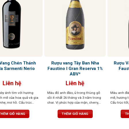
Vang Chén Thánh
Rượu vang Tây Ban Nha
Rượu V
a Sarmenti Nerio
Faustino I Gran Reserva 1%
Faust
ABV*
Liên hệ
Liên hệ
by ánh tím với hương
Màu đỏ anh đào, ủ trong thùng gỗ
Màu anh đà
 mẽ của hoa quả và gia
sồi ít nhất 26 tháng và 3 năm trong
mẽ, hương tr
t nhẹ, mơ hồ. Cấu trúc
chai. Vị phức hợp của mận, cherry,
Cấu trúc tốt
 mềm mại như lụa
gia vị, vani, và gỗ sồi, tannin mềm,
thúc bền bỉ 
hậu vị sâu lắng
THÊM GIỎ HÀNG
THÊM GIỎ HÀNG
TH