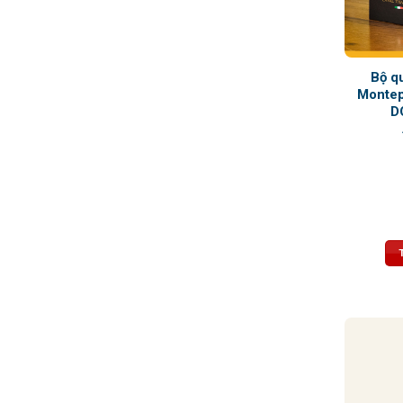
Bộ q
Montep
D