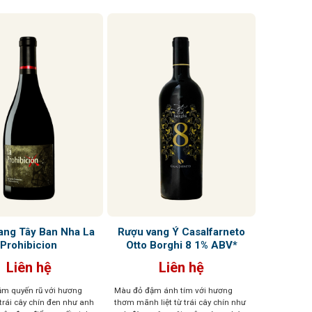
ang Tây Ban Nha La
Rượu vang Ý Casalfarneto
Prohibicion
Otto Borghi 8 1% ABV*
Liên hệ
Liên hệ
m quyến rũ với hương
Màu đỏ đậm ánh tím với hương
trái cây chín đen như anh
thơm mãnh liệt từ trái cây chín như