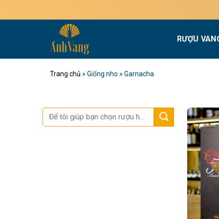
Bỏ
M
qua
nội
RƯỢU VAN
dung
Trang chủ
»
Giống nho
»
Garnacha
Tìm
kiếm: