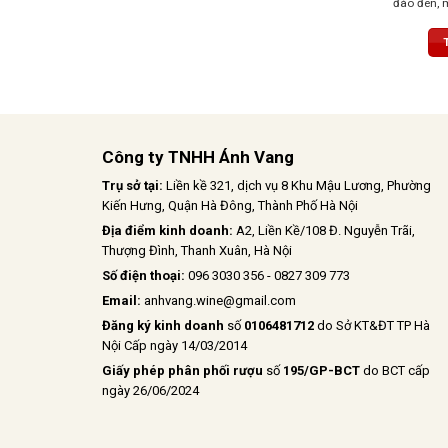
đào đen, m
hương gỗ s
nhẹ. Vị rư
sống động
hòa, hậu v
Công ty TNHH Ánh Vang
Trụ sở tại:
Liền kề 321, dịch vụ 8 Khu Mậu Lương, Phường
Kiến Hưng, Quận Hà Đông, Thành Phố Hà Nội
Địa điểm kinh doanh:
A2, Liền Kề/108 Đ. Nguyễn Trãi,
Thượng Đình, Thanh Xuân, Hà Nội
Số điện thoại:
096 3030 356 - 0827 309 773
Email:
anhvang.wine@gmail.com
Đăng ký kinh doanh
số
0106481712
do Sở KT&ĐT TP Hà
Nội Cấp ngày 14/03/2014
Giấy phép phân phối rượu
số
195/GP-BCT
do BCT cấp
ngày 26/06/2024