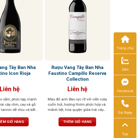
Trang chủ
ang Tây Ban Nha
Rượu Vang Tây Ban Nha
Zalo
ino Icon Rioja
Faustino Campillo Reserva
Collection
Liên hệ
Liên hệ
Facebook
o sẫm, phức tạp, mạnh
Màu đỏ anh đào rực rỡ với viền ruby
ái cây chín, cay và gỗ.
cuốn hút, hương thơm phức hợp và
, tannin dễ chịu và kết
mãnh liệt, hòa quyện giữa trái cây
Gọi Ngay
với gợi ý của hạt
chín đỏ, gia vị nồng ấm, nốt gỗ
nướng tinh tế và một chút cacao. Vị
ÊM GIỎ HÀNG
THÊM GIỎ HÀNG
rượu cân đối, độ axit tươi mới, tinh
tế, cùng hậu vị kéo dài, tròn đầy và
Top
sang trọng