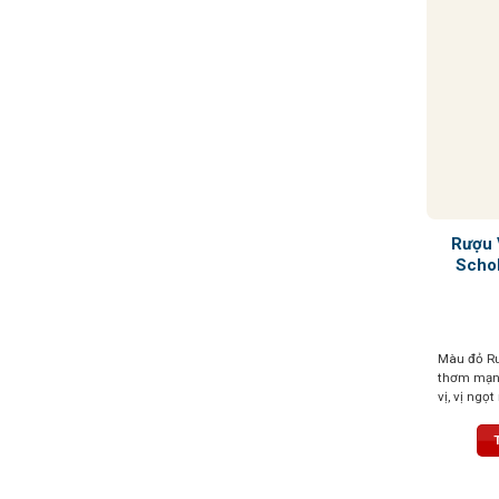
Rượu 
Schol
Màu đỏ Ru
thơm mạnh
vị, vị ngọ
phức tạp,