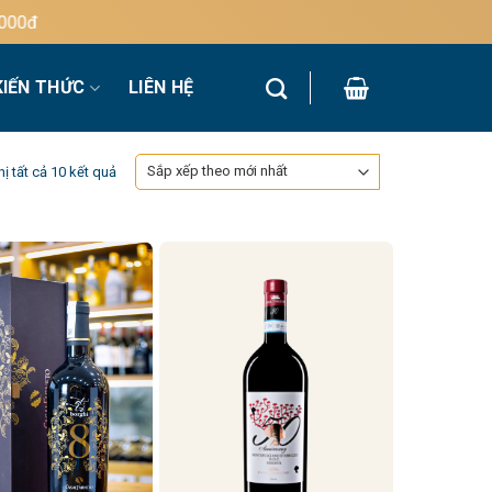
KIẾN THỨC
LIÊN HỆ
Đã
hị tất cả 10 kết quả
sắp
xếp
theo
mới
nhất