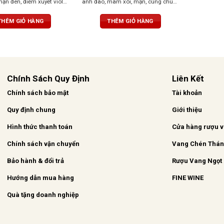
ận đen, điểm xuyết violet,
anh đào, mâm xôi, mận, cùng chút
ồi tinh tế cùng gia vị cay
gia vị cay, vani, sô cô la. Vị tròn trịa,
ợu cân bằng, tươi mới,
cân bằng, tannin mềm, dư vị dễ chịu
THÊM GIỎ HÀNG
THÊM GIỎ HÀNG
, giàu tannin nhưng hài
ị dài, đậm nét và lôi cuốn.
Chính Sách Quy Định
Liên Kết
Chính sách bảo mật
Tài khoản
Quy định chung
Giới thiệu
Hình thức thanh toán
Cửa hàng rượu 
Chính sách vận chuyển
Vang Chén Thá
Bảo hành & đổi trả
Rượu Vang Ngọt
Hướng dẫn mua hàng
FINE WINE
Quà tặng doanh nghiệp