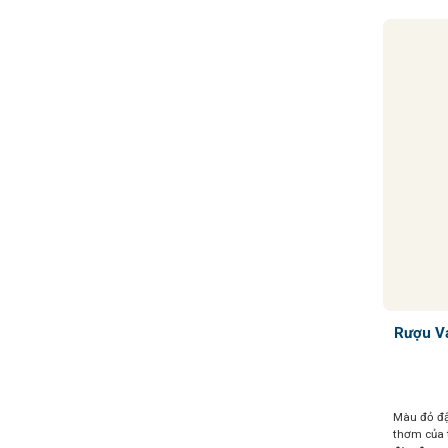
Rượu V
Màu đỏ đậ
thơm của 