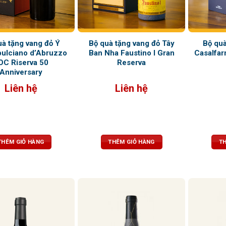
uà tặng vang đỏ Ý
Bộ quà tặng vang đỏ Tây
Bộ quà
ulciano d’Abruzzo
Ban Nha Faustino I Gran
Casalfar
OC Riserva 50
Reserva
Anniversary
Liên hệ
Liên hệ
THÊM GIỎ HÀNG
THÊM GIỎ HÀNG
TH