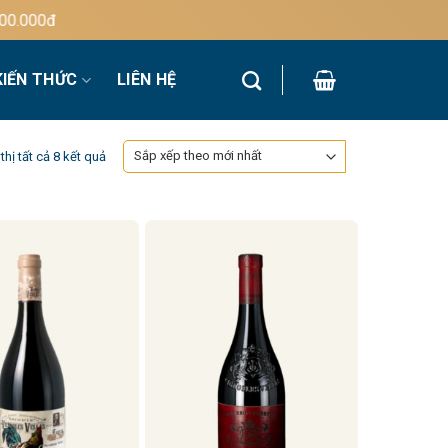
00đ
KIẾN THỨC
LIÊN HỆ
Đã
thị tất cả 8 kết quả
sắp
xếp
theo
mới
nhất