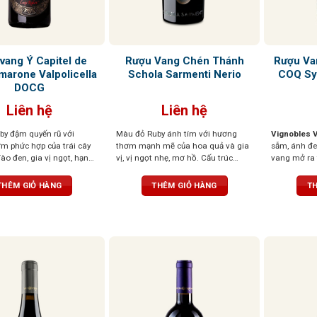
vang Ý Capitel de
Rượu Vang Chén Thánh
Rượu Va
marone Valpolicella
Schola Sarmenti Nerio
COQ Sy
DOCG
Liên hệ
Liên hệ
by đậm quyến rũ với
Màu đỏ Ruby ánh tím với hương
Vignobles V
m phức hợp của trái cây
thơm mạnh mẽ của hoa quả và gia
sẫm, ánh đe
ào đen, gia vị ngọt, hạnh
vị, vị ngọt nhẹ, mơ hồ. Cấu trúc
vang mở ra
 chút hồi nhẹ, tạo chiều
phức tạp, mềm mại như lụa
đen như việ
út. Vị rượu đậm đà, dày
xen lẫn hươn
THÊM GIỎ HÀNG
THÊM GIỎ HÀNG
TH
i cây đen, vị đất, thịt đậm
thảo mộc và
 Amarone. Kết thúc kéo
Cấu trúc tan
mà với độ chua tinh tế,
nhưng mượt 
ân bằng, thanh lịch
hào phóng