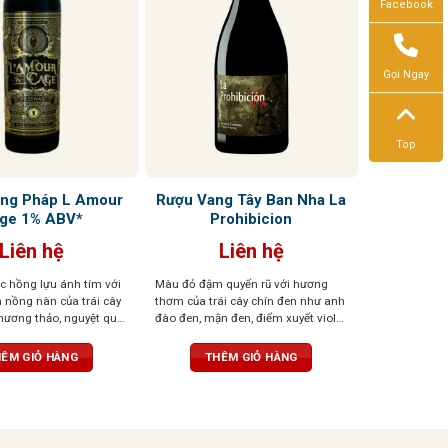
Facebook
Gọi Ngay
Top
ng Pháp L Amour
Rượu Vang Tây Ban Nha La
ge 1% ABV*
Prohibicion
Liên hệ
Liên hệ
 hồng lựu ánh tím với
Màu đỏ đậm quyến rũ với hương
nồng nàn của trái cây
thơm của trái cây chín đen như anh
, hương thảo, nguyệt quế,
đào đen, mận đen, điểm xuyết violet,
 cao và vani. Vị rượu
hương gỗ sồi tinh tế cùng gia vị cay
 trịa, bền bỉ và tannin
nhẹ. Vị rượu cân bằng, tươi mới,
ÊM GIỎ HÀNG
THÊM GIỎ HÀNG
sống động, giàu tannin nhưng hài
hòa, hậu vị dài, đậm nét và lôi cuốn.