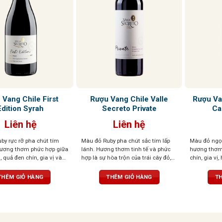
 Vang Chile First
Rượu Vang Chile Valle
Rượu Va
Edition Syrah
Secreto Private
Ca
Liên hệ
Liên hệ
by rực rỡ pha chút tím
Màu đỏ Ruby pha chút sắc tím lấp
Màu đỏ ngọc
hương thơm phức hợp giữa
lánh. Hương thơm tinh tế và phức
hương thơm 
, quả đen chín, gia vị và
hợp là sự hòa trộn của trái cây đỏ,
chín, gia vị
tannin mạnh mẽ, cân bằng
cacao, vị khói và thuốc lá. Cấu trúc
cam thảo, ca
úc đậm đà và lưu lại dài
hài hòa, tannin thanh lịch, dư vị bền
tinh tế, tròn
THÊM GIỎ HÀNG
THÊM GIỎ HÀNG
TH
vòm miệng, kết hợp hoàn
bỉ, chắc chắn
mượt mà.
rái cây và gỗ sồi, tạo nên
ệm đáng nhớ.