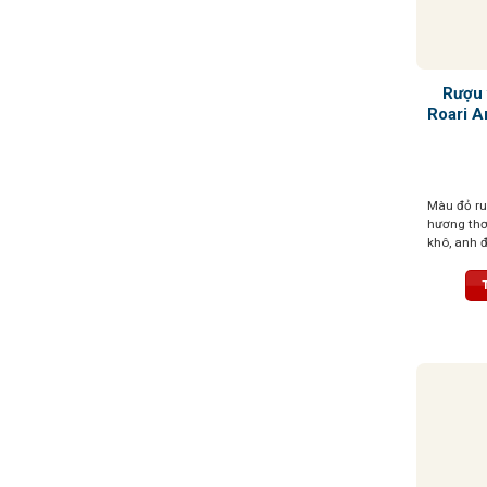
Rượu 
Roari A
Màu đỏ ru
hương thơ
khô, anh đ
nhân, điểm
sâu cuốn h
dặn với trá
đặc trưng
dài, mượt 
cấu trúc c