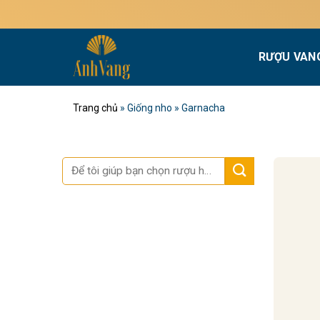
Bỏ
qua
nội
RƯỢU VAN
dung
Trang chủ
»
Giống nho
»
Garnacha
Tìm
kiếm: