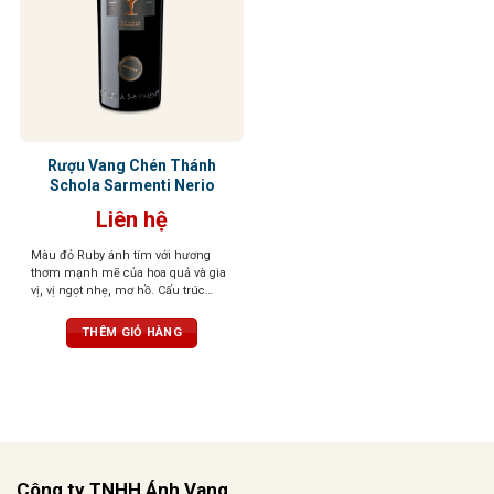
Rượu Vang Chén Thánh
Schola Sarmenti Nerio
Liên hệ
Màu đỏ Ruby ánh tím với hương
thơm mạnh mẽ của hoa quả và gia
vị, vị ngọt nhẹ, mơ hồ. Cấu trúc
phức tạp, mềm mại như lụa
THÊM GIỎ HÀNG
Công ty TNHH Ánh Vang