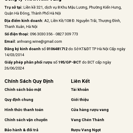
Trụ sở tại:
Liền kề 321, dịch vụ 8 Khu Mậu Lương, Phường Kiến Hưng,
Quận Hà Đông, Thành Phố Hà Nội
Địa điểm kinh doanh:
A2, Liền Kề/108 Đ. Nguyễn Trãi, Thượng Đình,
Thanh Xuân, Hà Nội
Số điện thoại:
096 3030 356 - 0827 309 773
Email:
anhvang.wine@gmail.com
Đăng ký kinh doanh
số
0106481712
do Sở KT&ĐT TP Hà Nội Cấp ngày
14/03/2014
Giấy phép phân phối rượu
số
195/GP-BCT
do BCT cấp ngày
26/06/2024
Chính Sách Quy Định
Liên Kết
Chính sách bảo mật
Tài khoản
Quy định chung
Giới thiệu
Hình thức thanh toán
Cửa hàng rượu vang
Chính sách vận chuyển
Vang Chén Thánh
Bảo hành & đổi trả
Rượu Vang Ngọt