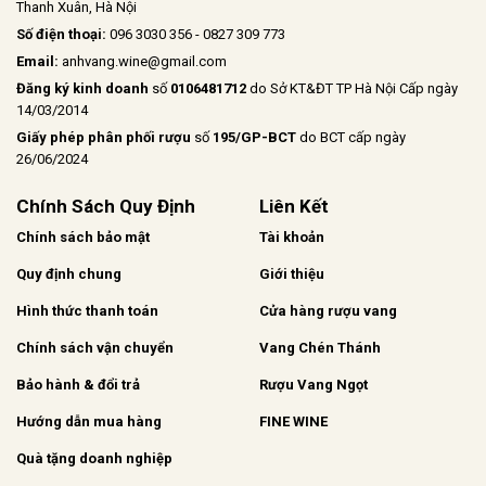
Thanh Xuân, Hà Nội
Số điện thoại:
096 3030 356 - 0827 309 773
Email:
anhvang.wine@gmail.com
Đăng ký kinh doanh
số
0106481712
do Sở KT&ĐT TP Hà Nội Cấp ngày
14/03/2014
Giấy phép phân phối rượu
số
195/GP-BCT
do BCT cấp ngày
26/06/2024
Chính Sách Quy Định
Liên Kết
Chính sách bảo mật
Tài khoản
Quy định chung
Giới thiệu
Hình thức thanh toán
Cửa hàng rượu vang
Chính sách vận chuyển
Vang Chén Thánh
Bảo hành & đổi trả
Rượu Vang Ngọt
Hướng dẫn mua hàng
FINE WINE
Quà tặng doanh nghiệp