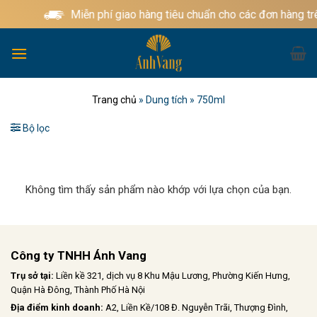
Bỏ
Miễn phí giao hàng tiêu chuẩn cho các đơn hàng tr
qua
nội
dung
Trang chủ
»
Dung tích
»
750ml
Bộ lọc
Không tìm thấy sản phẩm nào khớp với lựa chọn của bạn.
Công ty TNHH Ánh Vang
Trụ sở tại:
Liền kề 321, dịch vụ 8 Khu Mậu Lương, Phường Kiến Hưng,
Quận Hà Đông, Thành Phố Hà Nội
Địa điểm kinh doanh:
A2, Liền Kề/108 Đ. Nguyễn Trãi, Thượng Đình,