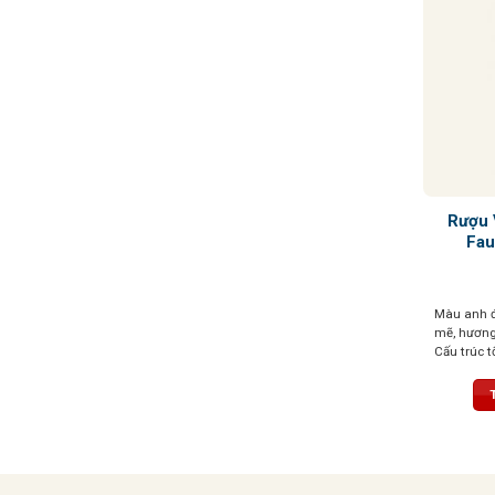
Rượu 
Fau
Màu anh đ
mẽ, hương 
Cấu trúc t
thúc bền b