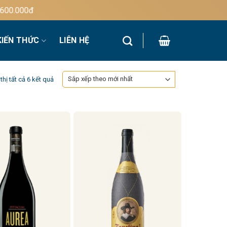
000đ
KIẾN THỨC
LIÊN HỆ
Đã
thị tất cả 6 kết quả
sắp
xếp
theo
mới
nhất