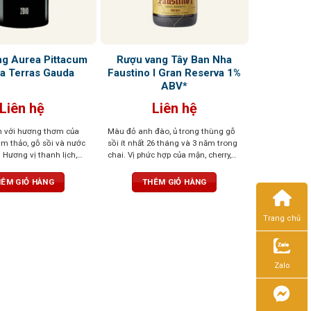
ng Aurea Pittacum
Rượu vang Tây Ban Nha
a Terras Gauda
Faustino I Gran Reserva 1%
ABV*
Liên hệ
Liên hệ
 với hương thơm của
Màu đỏ anh đào, ủ trong thùng gỗ
m thảo, gỗ sồi và nước
sồi ít nhất 26 tháng và 3 năm trong
 Hương vị thanh lịch,
chai. Vị phức hợp của mận, cherry,
g chất. Cấu trúc cân
gia vị, vani, và gỗ sồi, tannin mềm,
 mát, dư vị bền bỉ
hậu vị sâu lắng
ÊM GIỎ HÀNG
THÊM GIỎ HÀNG
Trang chủ
Zalo