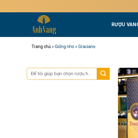
Bỏ
qua
nội
RƯỢU VAN
dung
Trang chủ
»
Giống nho
»
Graciano
Tìm
kiếm: