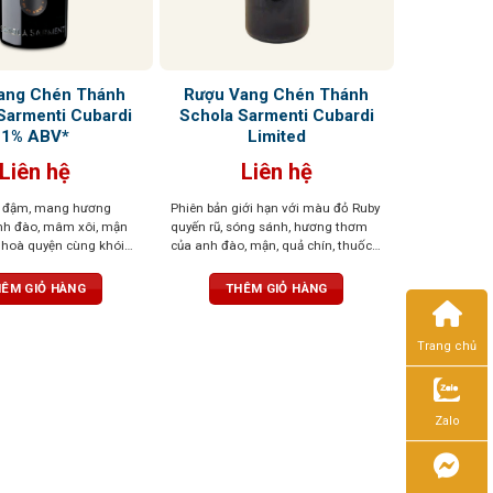
ang Chén Thánh
Rượu Vang Chén Thánh
Sarmenti Cubardi
Schola Sarmenti Cubardi
1% ABV*
Limited
Liên hệ
Liên hệ
 đậm, mang hương
Phiên bản giới hạn với màu đỏ Ruby
nh đào, mâm xôi, mận
quyến rũ, sóng sánh, hương thơm
 hoà quyện cùng khói
của anh đào, mận, quả chín, thuốc
ni và gia vị
lá, ca cao, cùng hương cà phê cháy,
gỗ sồi, đất, hạnh nhân và đinh
ÊM GIỎ HÀNG
THÊM GIỎ HÀNG
hương. Dư vị sâu lắng, ấn tượng
Trang chủ
Zalo