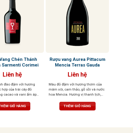
Vang Chén Thánh
Rượu vang Aurea Pittacum
 Sarmenti Corimei
Mencia Terras Gauda
Liên hệ
Liên hệ
nh đào đậm với hương
Màu đỏ đậm với hương thơm của
 hợp của trái cây đỏ
mâm xôi, cam thảo, gỗ sồi và nước
g cacao và vani ấm áp
hoa Mencia. Hương vị thanh lịch,
cay nhẹ. Vị ngọt, tannin
nhiều khoáng chất. Cấu trúc cân
 dư vị cân bằng và
bằng và tươi mát, dư vị bền bỉ
THÊM GIỎ HÀNG
THÊM GIỎ HÀNG