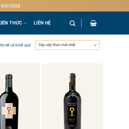
.000đ
KIẾN THỨC
LIÊN HỆ
Đã
thị tất cả 6 kết quả
sắp
xếp
theo
mới
nhất