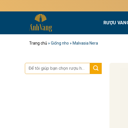
Bỏ
qua
nội
RƯỢU VAN
dung
Trang chủ
»
Giống nho
»
Malvasia Nera
Tìm
kiếm: