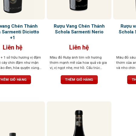
vang Chén Thánh
Rượu Vang Chén Thánh
Rượu v
 Sarmenti Diciotto
Schola Sarmenti Nerio
Schola 
+1
Liên hệ
Liên hệ
+ 1 sở hữu hương vị đậm
Màu đỏ Ruby ánh tím với hương
Màu đỏ sâu
ái cây chín đậm như mận
thơm mạnh mẽ của hoa quả và gia
thơm của a
đào đen, hòa quyện cùng
vị, vị ngọt nhẹ, mơ hồ. Cấu trúc
và nho chín
g và gỗ sồi rang nhẹ. Vị
phức tạp, mềm mại như lụa
thuốc lá, va
mẽ, tròn đầy, tannin
THÊM GIỎ HÀNG
THÊM GIỎ HÀNG
TH
à hậu vị kéo dài ấm áp,
tượng sâu sắc ngay từ
tiên