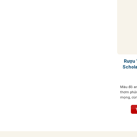
Rượu 
Schola
Màu đỏ a
thơm phức
mọng, cùn
và gia vị 
mềm mượt,
thanh lịch