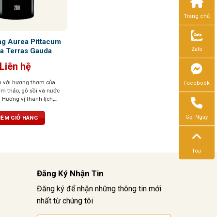
Trang chủ
ng Aurea Pittacum
Zalo
a Terras Gauda
Liên hệ
 với hương thơm của
Facebook
m thảo, gỗ sồi và nước
 Hương vị thanh lịch,
g chất. Cấu trúc cân
 mát, dư vị bền bỉ
Gọi Ngay
ÊM GIỎ HÀNG
Top
Đăng Ký Nhận Tin
Đăng ký để nhận những thông tin mới
nhất từ chúng tôi