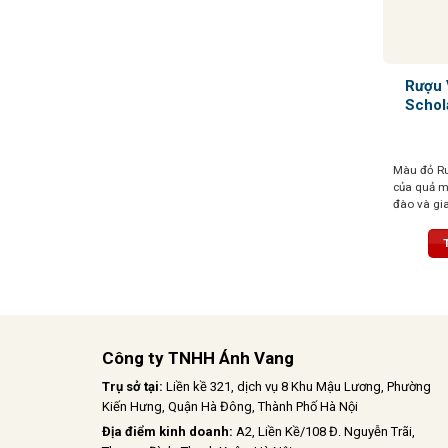
Rượu 
Schol
Màu đỏ Ru
của quả m
đào và gia
tươi mới 
dẻo dai t
Công ty TNHH Ánh Vang
Trụ sở tại:
Liền kề 321, dịch vụ 8 Khu Mậu Lương, Phường
Kiến Hưng, Quận Hà Đông, Thành Phố Hà Nội
Địa điểm kinh doanh:
A2, Liền Kề/108 Đ. Nguyễn Trãi,