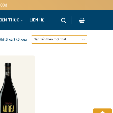
0đ
KIẾN THỨC
LIÊN HỆ
Đã
thị tất cả 3 kết quả
sắp
xếp
theo
mới
nhất