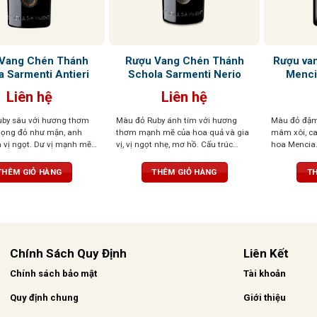
Vang Chén Thánh
Rượu Vang Chén Thánh
Rượu va
a Sarmenti Antieri
Schola Sarmenti Nerio
Menci
Liên hệ
Liên hệ
by sâu với hương thơm
Màu đỏ Ruby ánh tím với hương
Màu đỏ đậm
ọng đỏ như mận, anh
thơm mạnh mẽ của hoa quả và gia
mâm xôi, ca
 vị ngọt. Dư vị mạnh mẽ,
vị, vị ngọt nhẹ, mơ hồ. Cấu trúc
hoa Mencia.
và cân bằng, mềm mại và
phức tạp, mềm mại như lụa
nhiều khoán
rên vòm miệng
bằng và tươi
THÊM GIỎ HÀNG
THÊM GIỎ HÀNG
TH
Chính Sách Quy Định
Liên Kết
Chính sách bảo mật
Tài khoản
Quy định chung
Giới thiệu