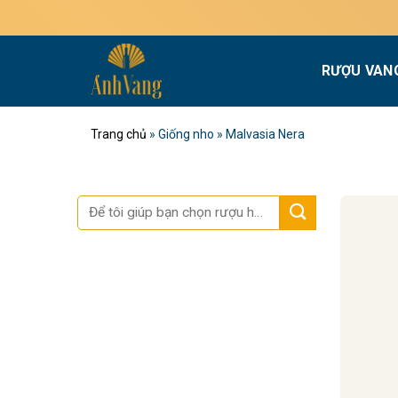
Bỏ
qua
nội
RƯỢU VAN
dung
Trang chủ
»
Giống nho
»
Malvasia Nera
Tìm
kiếm: